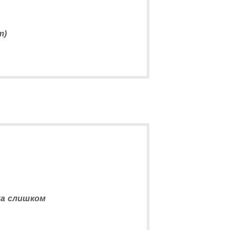
т)
жа слишком