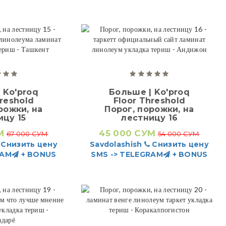
 Ko'proq
Больше | Ko'proq
hreshold
Floor Threshold
рожки, на
Порог, порожки, на
ицу 15
лестницу 16
М
45 000 СУМ
67 000 СУМ
54 000 СУМ
Снизить цену
Savdolashish
Снизить цену
RAM
+ BONUS
SMS -> TELEGRAM
+ BONUS