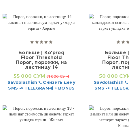
Больше | Ko'proq
Больше |
Floor Threshold
Floor T
Порог, порожки, на
Порог, по
лестницу 14
лестн
55 000 СУМ
50 000 СУ
71 000 СУМ
Savdolashish
Снизить цену
Savdolashish
SMS -> TELEGRAM
+ BONUS
SMS -> TELEG