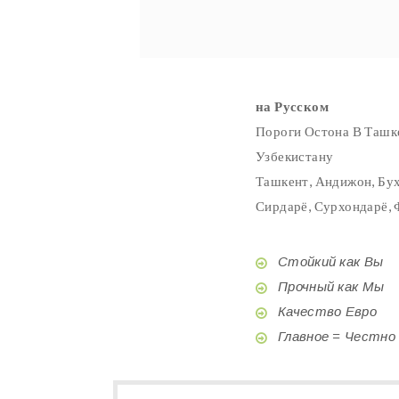
на Русском
Пороги Остона В Ташке
Узбекистану
Ташкент, Андижон, Бух
Сирдарё, Сурхондарё, 
Стойкий как Вы
Прочный как Мы
Качество Евро
Главное = Честно