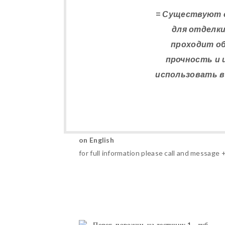
= Существуют о
для отделки
проходит о
прочность и 
использовать в
on English
for full information please call and message