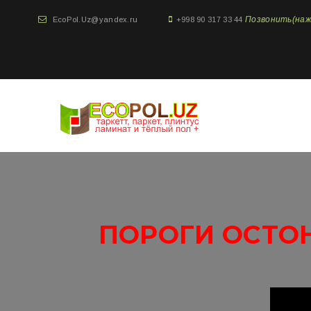
Позвонить(нажми
EcoPol.Uz@yandex.ru
+998 90 317 33 44
ПОРОГИ ОСТО