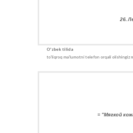
26. 
O'zbek tilida
to'liqroq ma'lumotni telefon orqali olishing
= "Мягкой ко