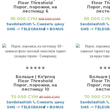
Floor Threshold
Floor T
Порог, порожки, на
Порог, по
лестницу 6
лестн
95 000 СУМ
90 000 СУ
109 000 СУМ
Savdolashish
Снизить цену
Savdolashish
SMS -> TELEGRAM
+ BONUS
SMS -> TELEG
Больше | Ko'proq
Больше |
Floor Threshold
Floor T
Порог, порожки, на
Порог, по
лестницу 10
лестн
75 000 СУМ
70 000 СУ
87 000 СУМ
Savdolashish
Снизить цену
Savdolashish
SMS -> TELEGRAM
+ BONUS
SMS -> TELEG