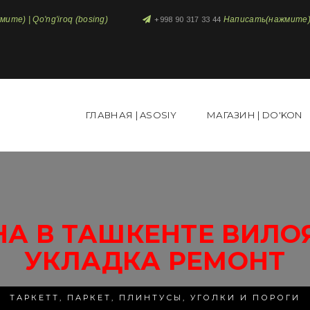
те) | Qo'ng'iroq (bosing)
Написать(нажмите) 
+998 90 317 33 44
ГЛАВНАЯ | ASOSIY
МАГАЗИН | DO'KON
НА В ТАШКЕНТЕ ВИЛО
УКЛАДКА РЕМОНТ
ТАРКЕТТ, ПАРКЕТ, ПЛИНТУСЫ, УГОЛКИ И ПОРОГИ