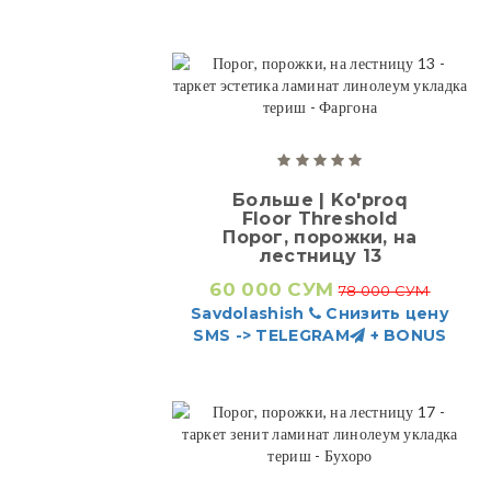
Больше | Ko'proq
Floor Threshold
Порог, порожки, на
лестницу 13
60 000 СУМ
78 000 СУМ
Savdolashish
Снизить цену
SMS -> TELEGRAM
+ BONUS