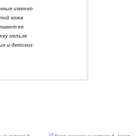
енные именно
ытий кожа
ышают ее
тку нельзя
ых и детских