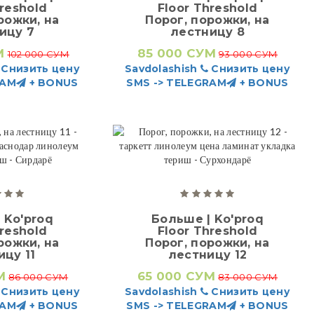
hreshold
Floor Threshold
рожки, на
Порог, порожки, на
ицу 7
лестницу 8
М
85 000 СУМ
102 000 СУМ
93 000 СУМ
Снизить цену
Savdolashish
Снизить цену
RAM
+ BONUS
SMS -> TELEGRAM
+ BONUS
 Ko'proq
Больше | Ko'proq
hreshold
Floor Threshold
рожки, на
Порог, порожки, на
ицу 11
лестницу 12
М
65 000 СУМ
86 000 СУМ
83 000 СУМ
Снизить цену
Savdolashish
Снизить цену
RAM
+ BONUS
SMS -> TELEGRAM
+ BONUS