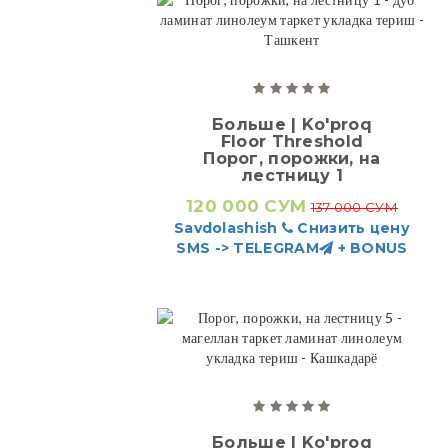
Больше | Ko'proq
Floor Threshold
Порог, порожки, на
лестницу 1
120 000 СУМ
137 000 СУМ
Savdolashish
Снизить цену
SMS -> TELEGRAM
+ BONUS
Больше | Ko'proq