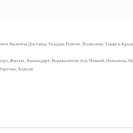
нте Вилояты Доставка Укладка Ремонт, Возможно Также в Креди
оро, Жиззах, Кашкадарё, Коракалпогистон, Навоий, Наманган, Н
Фаргона, Хоразм