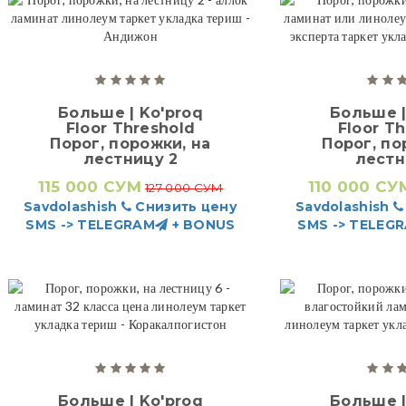
Больше | Ko'proq
Больше |
Floor Threshold
Floor T
Порог, порожки, на
Порог, по
лестницу 2
лестн
115 000 СУМ
110 000 СУ
127 000 СУМ
Savdolashish
Снизить цену
Savdolashish
SMS -> TELEGRAM
+ BONUS
SMS -> TELEG
Больше | Ko'proq
Больше |