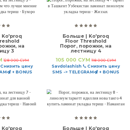
 Ko'proq
Больше | Ko'proq
hreshold
Floor Threshold
рожки, на
Порог, порожки, на
ицу 3
лестницу 4
М
105 000 СУМ
128 000 СУМ
118 000 СУМ
Снизить цену
Savdolashish
Снизить цену
RAM
+ BONUS
SMS -> TELEGRAM
+ BONUS
 Ko'proq
Больше | Ko'proq