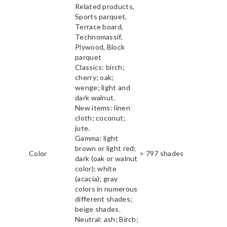
Related products,
Sports parquet,
Terrace board,
Technomassif,
Plywood, Block
parquet
Classics: birch;
cherry; oak;
wenge; light and
dark walnut.
New items: linen
cloth; coconut;
jute.
Gamma: light
brown or light red;
Color
> 797 shades
dark (oak or walnut
color); white
(acacia); gray
colors in numerous
different shades;
beige shades.
Neutral: ash; Birch;