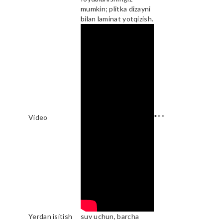
mumkin; plitka dizayni
bilan laminat yotqizish.
Video
***
Yerdan isitish
suv uchun, barcha