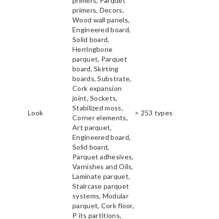
primers, Parquet
primers, Decors,
Wood wall panels,
Engineered board,
Solid board,
Herringbone
parquet, Parquet
board, Skirting
boards, Substrate,
Cork expansion
joint, Sockets,
Stabilized moss,
Look
> 253 types
Corner elements,
Art parquet,
Engineered board,
Solid board,
Parquet adhesives,
Varnishes and Oils,
Laminate parquet,
Staircase parquet
systems, Modular
parquet, Cork floor,
P its partitions,