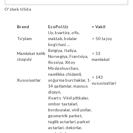
O'zbek tilida
Brend
EcoPol.Uz
= Vakil
Uy, kvartira, ofis,
To'plam
maktab, bolalar
> 50 ta joy
bog'chasi ...
Belgiya, Italiya,
Mamlakat kelib
> 53
Norvegiya, Frantsiya,
chiqishi
mamlakat
Rossiya, Xitoy
Moslashuvchan,
namlikka chidamli,
> 143
Xususiyatlar
yoğurma burchaklar, 1-
xususiyatlari
14 qatlamlar, maxsus
dizayn,
Kvarts -Vinil plitkalar,
ombor taxtalari,
bordyuralar, vinil pollar,
geometrik parket,
taglik astarlari, parket
astarlari, dekorlar,