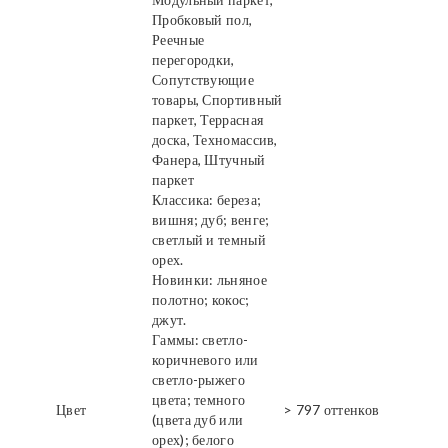
Пробковый пол,
Реечные
перегородки,
Сопутствующие
товары, Спортивный
паркет, Террасная
доска, Техномассив,
Фанера, Штучный
паркет
Классика: береза;
вишня; дуб; венге;
светлый и темный
орех.
Новинки: льняное
полотно; кокос;
джут.
Гаммы: светло-
коричневого или
светло-рыжего
цвета; темного
Цвет
> 797 оттенков
(цвета дуб или
орех); белого