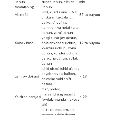
uchun
turlar uchun, elektr
mix
foydalaning
uchun
vinil, kvarts vinil, PVX
Material
57 ta buyum
plitkalar, taxtalar ...
balkon / lodjiya,
hammom va hojatxona
uchun, garaj uchun,
yozgi turar joy uchun,
Xona / bino
bolalar xonasi uchun,
17 ta buyum
kvartira uchun , xona
uchun, koridor uchun,
oshxona uchun, yo'lak
uchun
ichki qismi, ichki qismi ,
soyabon yoki balkon,
qamrov doirasi
> 19
devorlar yoki shift
ostida
mat, porloq,
marvaridning onasi (
Yaltiroq darajasi
> 29
foydalanganda maxsus
lak)
hi-tech, modern, art,
rococo, tabiiy daraxt