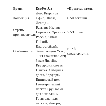
Бренд
EcoPol.Uz
=Представитель
Дом, Квартира,
Коллекция
Офис, Школа,
> 50 локаций
Детсад ...
Бельгия, Италия,
Страны
Норвегия, Франция,
> 53 стран
производителя
Россия, Китай,
Гибкий,
Влагостойкий,
> 143
Особенности
Замешяющий Углы,
характеристик
1-14 слойный, Спец
Заказ Дизайн,
Кварц-Виниловая
Плитка, Амбарная
доска, Бордюры,
Виниловый пол,
Геометрический
паркет, Грунтовки
для основания,
Грунтовки для
паркета, Декоры,