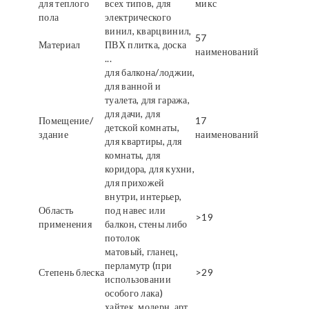
для теплого
всех типов, для
микс
пола
электрического
винил, кварцвинил,
57
Материал
ПВХ плитка, доска
наименований
...
для балкона/лоджии,
для ванной и
туалета, для гаража,
для дачи, для
Помещение/
17
детской комнаты,
здание
наименований
для квартиры, для
комнаты, для
коридора, для кухни,
для прихожей
внутри, интерьер,
Область
под навес или
>19
применения
балкон, стены либо
потолок
матовый, гланец,
перламутр (при
Степень блеска
>29
использовании
особого лака)
хайтек, модерн, арт,