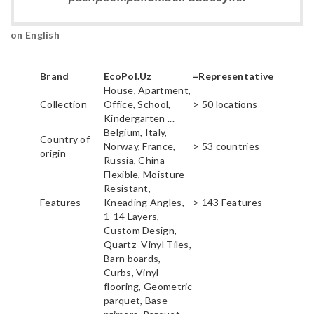
on English
Brand
EcoPol.Uz
=Representative
House, Apartment,
Collection
Office, School,
> 50 locations
Kindergarten ...
Belgium, Italy,
Country of
Norway, France,
> 53 countries
origin
Russia, China
Flexible, Moisture
Resistant,
Features
Kneading Angles,
> 143 Features
1-14 Layers,
Custom Design,
Quartz -Vinyl Tiles,
Barn boards,
Curbs, Vinyl
flooring, Geometric
parquet, Base