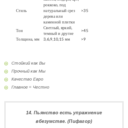
роккоко, под
Стиль
натуральный срез
>35
дерева или
каменной плитки
Светлый, яркий,
Тон
>45
темный и другие
Толщина, мм
3,6,9,10,15 мм
>9
Стойкий как Вы
Прочный как Мы
Качество Евро
Главное = Честно
14. Пьянство есть упражнение
вбезумстве. (Пифагор)