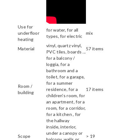
Use for
for water, for all
underfloor
mix
types, for electric
heating
vinyl, quartz vinyl,
Material
57 items
PVC tiles, boards ...
for a balcony /
loggia, for a
bathroom and a
toilet, for a garage,
for a summer
Room /
residence, for a
17 items
building
children's room, for
an apartment, for a
room, for a corridor,
for a kitchen , for
the hallway
inside, interior,
under a canopy or
Scope
> 19
balcony, walls or