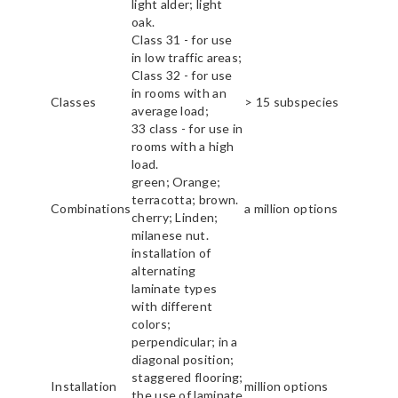
light alder; light
oak.
Class 31 - for use
in low traffic areas;
Class 32 - for use
in rooms with an
Classes
> 15 subspecies
average load;
33 class - for use in
rooms with a high
load.
green; Orange;
terracotta; brown.
Combinations
a million options
cherry; Linden;
milanese nut.
installation of
alternating
laminate types
with different
colors;
perpendicular; in a
diagonal position;
staggered flooring;
Installation
million options
the use of laminate