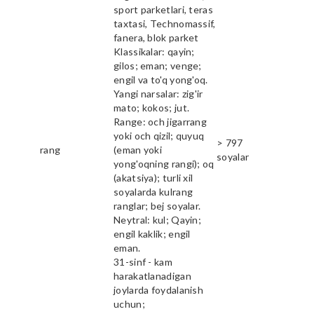
sport parketlari, teras
taxtasi, Technomassif,
fanera, blok parket
Klassikalar: qayin;
gilos; eman; venge;
engil va to'q yong'oq.
Yangi narsalar: zig'ir
mato; kokos; jut.
Range: och jigarrang
yoki och qizil; quyuq
> 797
rang
(eman yoki
soyalar
yong'oqning rangi); oq
(akatsiya); turli xil
soyalarda kulrang
ranglar; bej soyalar.
Neytral: kul; Qayin;
engil kaklik; engil
eman.
31-sinf - kam
harakatlanadigan
joylarda foydalanish
uchun;