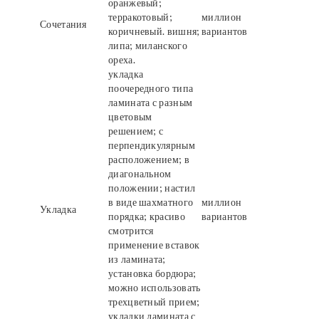
оранжевый;
терракотовый;
миллион
Сочетания
коричневый. вишня;
вариантов
липа; миланского
ореха.
укладка
поочередного типа
ламината с разным
цветовым
решением; с
перпендикулярным
расположением; в
диагональном
положении; настил
в виде шахматного
миллион
Укладка
порядка; красиво
вариантов
смотрится
применение вставок
из ламината;
установка бордюра;
можно использовать
трехцветный прием;
укладки ламината с