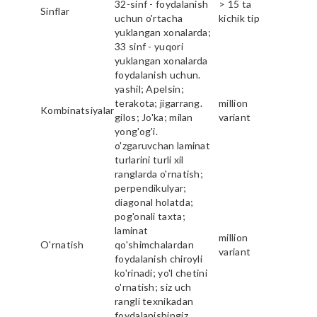
32-sinf - foydalanish
> 15 ta
Sinflar
uchun o'rtacha
kichik tip
yuklangan xonalarda;
33 sinf - yuqori
yuklangan xonalarda
foydalanish uchun.
yashil; Apelsin;
terakota; jigarrang.
million
Kombinatsiyalar
gilos; Jo'ka; milan
variant
yong'og'i.
o'zgaruvchan laminat
turlarini turli xil
ranglarda o'rnatish;
perpendikulyar;
diagonal holatda;
pog'onali taxta;
laminat
million
O'rnatish
qo'shimchalardan
variant
foydalanish chiroyli
ko'rinadi; yo'l chetini
o'rnatish; siz uch
rangli texnikadan
foydalanishingiz