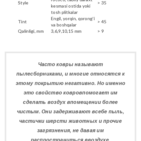
Style
> 35
kesmasi ostida yoki
tosh plitkalar
Engil, yorqin, qorong'i
Tint
> 45
va boshqalar
Qalinligi, mm
3,6,9,10,15 mm
> 9
Часто ковры называют
пылесборниками, и многие относятся к
этому покрытию негативно. Но именно
это свойство ковровпомогает им
сделать воздух впомещении более
чистым. Они задерживают всебе пыль,
частички шерсти животных и прочие
загрязнения, не давая им
распространиться ввоздухе.