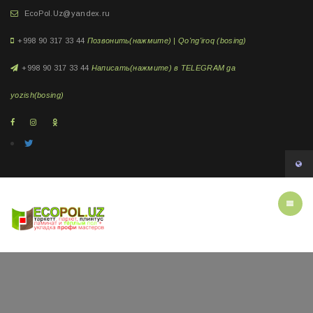
EcoPol.Uz@yandex.ru
+998 90 317 33 44
Позвонить(нажмите) | Qo'ng'iroq (bosing)
+998 90 317 33 44
Написать(нажмите) в TELEGRAM ga
yozish(bosing)