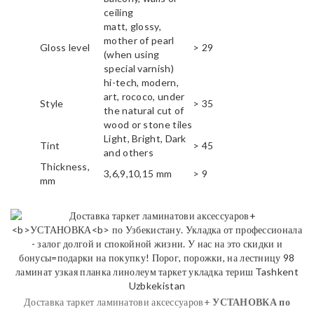
ceiling
matt, glossy,
mother of pearl
Gloss level
> 29
(when using
special varnish)
hi-tech, modern,
art, rococo, under
Style
> 35
the natural cut of
wood or stone tiles
Light, Bright, Dark
Tint
> 45
and others
Thickness,
3,6,9,10,15 mm
> 9
mm
Доставка таркет ламинатови аксессуаров+
УСТАНОВКА
по