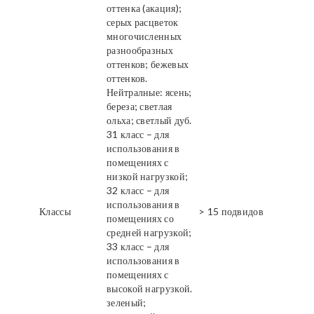
оттенка (акация);
серых расцветок
многочисленных
разнообразных
оттенков; бежевых
оттенков.
Нейтралные: ясень;
береза; светлая
ольха; светлый дуб.
31 класс – для
использования в
помещениях с
низкой нагрузкой;
32 класс – для
использования в
Классы
> 15 подвидов
помещениях со
средней нагрузкой;
33 класс – для
использования в
помещениях с
высокой нагрузкой.
зеленый;