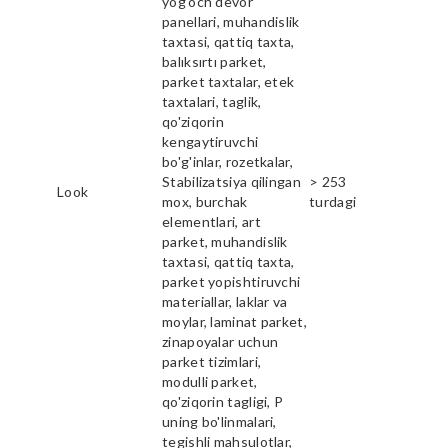
yog'och devor
panellari, muhandislik
taxtasi, qattiq taxta,
balıksırtı parket,
parket taxtalar, etek
taxtalari, taglik,
qo'ziqorin
kengaytiruvchi
bo'g'inlar, rozetkalar,
Stabilizatsiya qilingan
> 253
Look
mox, burchak
turdagi
elementlari, art
parket, muhandislik
taxtasi, qattiq taxta,
parket yopishtiruvchi
materiallar, laklar va
moylar, laminat parket,
zinapoyalar uchun
parket tizimlari,
modulli parket,
qo'ziqorin tagligi, P
uning bo'linmalari,
tegishli mahsulotlar,