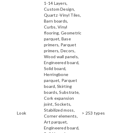
1-14 Layers,
Custom Design,
Quartz -Vinyl Tiles,
Barn boards,
Curbs, Vinyl
flooring, Geometric
parquet, Base
primers, Parquet
primers, Decors,
Wood wall panels,
Engineered board,
Solid board,
Herringbone
parquet, Parquet
board, Skirting
boards, Substrate,
Cork expansion
joint, Sockets,
Stabilized moss,
Look
> 253 types
Corner elements,
Art parquet,
Engineered board,