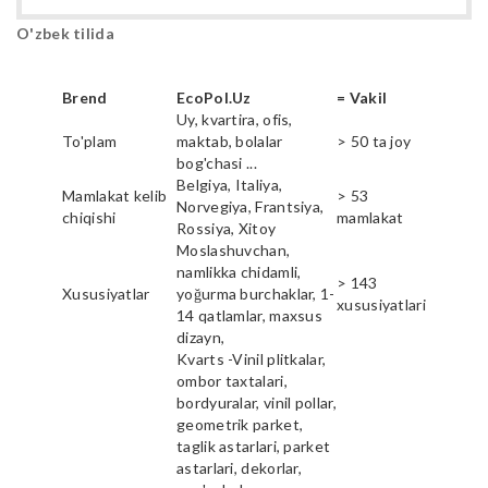
O'zbek tilida
Brend
EcoPol.Uz
= Vakil
Uy, kvartira, ofis,
To'plam
maktab, bolalar
> 50 ta joy
bog'chasi ...
Belgiya, Italiya,
Mamlakat kelib
> 53
Norvegiya, Frantsiya,
chiqishi
mamlakat
Rossiya, Xitoy
Moslashuvchan,
namlikka chidamli,
> 143
Xususiyatlar
yoğurma burchaklar, 1-
xususiyatlari
14 qatlamlar, maxsus
dizayn,
Kvarts -Vinil plitkalar,
ombor taxtalari,
bordyuralar, vinil pollar,
geometrik parket,
taglik astarlari, parket
astarlari, dekorlar,