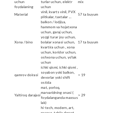
uchun
turlar uchun, elektr
mix
foydalaning
uchun
vinil, kvarts vinil, PVX
Material
57 ta buyum
plitkalar, taxtalar ...
balkon / lodjiya,
hammom va hojatxona
uchun, garaj uchun,
yozgi turar joy uchun,
Xona / bino
bolalar xonasi uchun,
17 ta buyum
kvartira uchun , xona
uchun, koridor uchun,
oshxona uchun, yo'lak
uchun
ichki qismi, ichki qismi ,
soyabon yoki balkon,
qamrov doirasi
> 19
devorlar yoki shift
ostida
mat, porloq,
marvaridning onasi (
Yaltiroq darajasi
> 29
foydalanganda maxsus
lak)
hi-tech, modern, art,
rococo, tabiiy daraxt