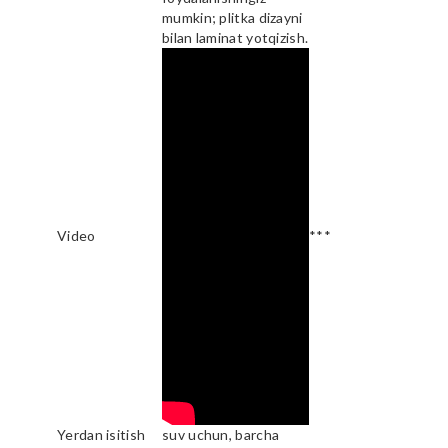
mumkin; plitka dizayni
bilan laminat yotqizish.
Video
***
Yerdan isitish
suv uchun, barcha