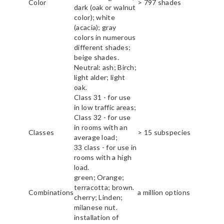
Color
> 797 shades
dark (oak or walnut
color); white
(acacia); gray
colors in numerous
different shades;
beige shades.
Neutral: ash; Birch;
light alder; light
oak.
Class 31 - for use
in low traffic areas;
Class 32 - for use
in rooms with an
Classes
> 15 subspecies
average load;
33 class - for use in
rooms with a high
load.
green; Orange;
terracotta; brown.
Combinations
a million options
cherry; Linden;
milanese nut.
installation of