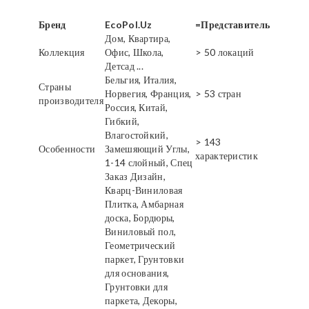
Бренд
EcoPol.Uz
=Представитель
Дом, Квартира,
Коллекция
Офис, Школа,
> 50 локаций
Детсад ...
Бельгия, Италия,
Страны
Норвегия, Франция,
> 53 стран
производителя
Россия, Китай,
Гибкий,
Влагостойкий,
> 143
Особенности
Замешяющий Углы,
характеристик
1-14 слойный, Спец
Заказ Дизайн,
Кварц-Виниловая
Плитка, Амбарная
доска, Бордюры,
Виниловый пол,
Геометрический
паркет, Грунтовки
для основания,
Грунтовки для
паркета, Декоры,