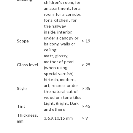
children's room, for
an apartment, for a
room, for a corridor,
for a kitchen , for
the hallway
inside, interior,
under a canopy or
Scope
> 19
balcony, walls or
ceiling
matt, glossy,
mother of pearl
Gloss level
> 29
(when using
special varnish)
hi-tech, modern,
art, rococo, under
Style
> 35
the natural cut of
wood or stone tiles
Light, Bright, Dark
Tint
> 45
and others
Thickness,
3,6,9,10,15 mm
> 9
mm