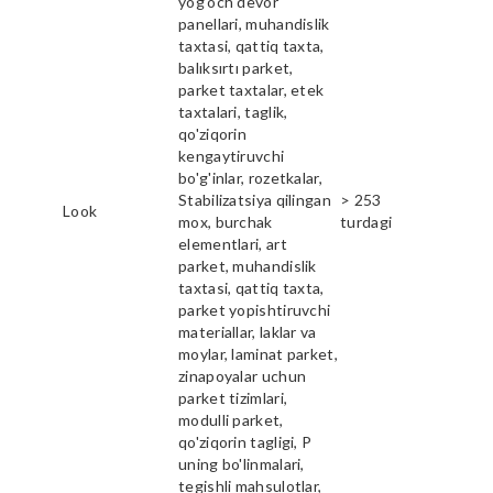
yog'och devor
panellari, muhandislik
taxtasi, qattiq taxta,
balıksırtı parket,
parket taxtalar, etek
taxtalari, taglik,
qo'ziqorin
kengaytiruvchi
bo'g'inlar, rozetkalar,
Stabilizatsiya qilingan
> 253
Look
mox, burchak
turdagi
elementlari, art
parket, muhandislik
taxtasi, qattiq taxta,
parket yopishtiruvchi
materiallar, laklar va
moylar, laminat parket,
zinapoyalar uchun
parket tizimlari,
modulli parket,
qo'ziqorin tagligi, P
uning bo'linmalari,
tegishli mahsulotlar,