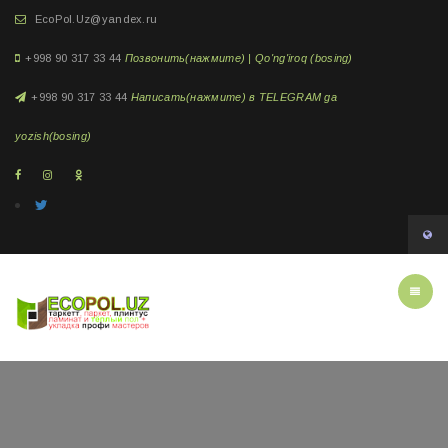
EcoPol.Uz@yandex.ru
+998 90 317 33 44
Позвонить(нажмите) | Qo'ng'iroq (bosing)
+998 90 317 33 44
Написать(нажмите) в TELEGRAM ga
yozish(bosing)