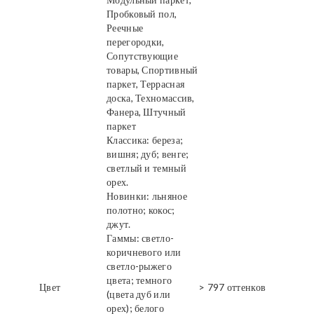
Пробковый пол,
Реечные
перегородки,
Сопутствующие
товары, Спортивный
паркет, Террасная
доска, Техномассив,
Фанера, Штучный
паркет
Классика: береза;
вишня; дуб; венге;
светлый и темный
орех.
Новинки: льняное
полотно; кокос;
джут.
Гаммы: светло-
коричневого или
светло-рыжего
цвета; темного
Цвет
> 797 оттенков
(цвета дуб или
орех); белого