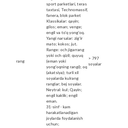
sport parketlari, teras
taxtasi, Technomassif,
fanera, blok parket
Klassikalar: qayin;
gilos; eman; venge;
engil va to'q yong'oq.
Yangi narsalar: zig'ir
mato; kokos; jut.
Range: och jigarrang
yoki och qizil; quyuq
> 797
rang
(eman yoki
soyalar
yong'oqning rangi); oq
(akatsiya); turli xil
soyalarda kulrang
ranglar; bej soyalar.
Neytral: kul; Qayin;
engil kaklik; engil
eman.
31-sinf - kam
harakatlanadigan
joylarda foydalanish
uchun;