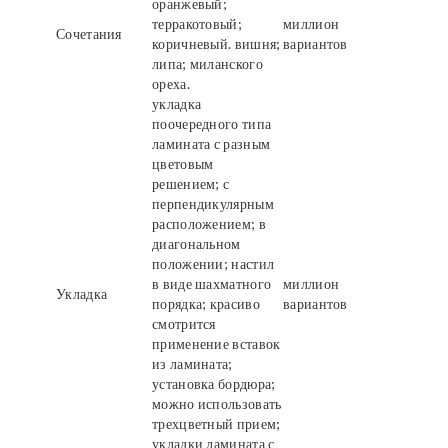
оранжевый;
терракотовый;
миллион
Сочетания
коричневый. вишня;
вариантов
липа; миланского
ореха.
укладка
поочередного типа
ламината с разным
цветовым
решением; с
перпендикулярным
расположением; в
диагональном
положении; настил
в виде шахматного
миллион
Укладка
порядка; красиво
вариантов
смотрится
применение вставок
из ламината;
установка бордюра;
можно использовать
трехцветный прием;
укладки ламината с