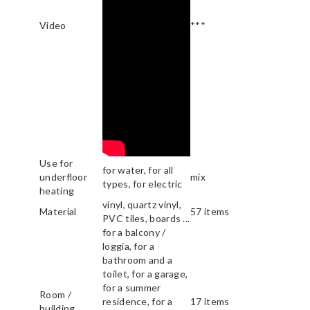
Video
***
Use for
for water, for all
underfloor
mix
types, for electric
heating
vinyl, quartz vinyl,
Material
57 items
PVC tiles, boards ...
for a balcony /
loggia, for a
bathroom and a
toilet, for a garage,
for a summer
Room /
residence, for a
17 items
building