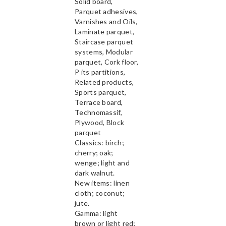
Solid board,
Parquet adhesives,
Varnishes and Oils,
Laminate parquet,
Staircase parquet
systems, Modular
parquet, Cork floor,
P its partitions,
Related products,
Sports parquet,
Terrace board,
Technomassif,
Plywood, Block
parquet
Classics: birch;
cherry; oak;
wenge; light and
dark walnut.
New items: linen
cloth; coconut;
jute.
Gamma: light
brown or light red;