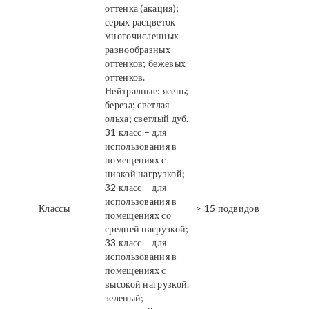
оттенка (акация);
серых расцветок
многочисленных
разнообразных
оттенков; бежевых
оттенков.
Нейтралные: ясень;
береза; светлая
ольха; светлый дуб.
31 класс – для
использования в
помещениях с
низкой нагрузкой;
32 класс – для
использования в
Классы
> 15 подвидов
помещениях со
средней нагрузкой;
33 класс – для
использования в
помещениях с
высокой нагрузкой.
зеленый;