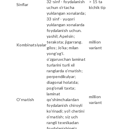
32-sinf - foydalanish
> 15 ta
Sinflar
uchun o'rtacha
kichik tip
yuklangan xonalarda;
33 sinf - yuqori
yuklangan xonalarda
foydalanish uchun.
yashil; Apelsin;
terakota; jigarrang.
million
Kombinatsiyalar
gilos; Jo'ka; milan
variant
yong'og'i.
o'zgaruvchan laminat
turlarini turli xil
ranglarda o'rnatish;
perpendikulyar;
diagonal holatda;
pog'onali taxta;
laminat
million
O'rnatish
qo'shimchalardan
variant
foydalanish chiroyli
ko'rinadi; yo'l chetini
o'rnatish; siz uch
rangli texnikadan
foydalanishingiz