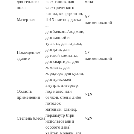
для теплого
всех типов, для
микс
пола
электрического
винил, кварцвинил,
57
Материал
ПВХ плитка, доска
наименований
...
для балкона/лоджии,
для ванной и
туалета, для гаража,
для дачи, для
Помещение/
17
детской комнаты,
здание
наименований
для квартиры, для
комнаты, для
коридора, для кухни,
для прихожей
внутри, интерьер,
Область
под навес или
>19
применения
балкон, стены либо
потолок
матовый, гланец,
перламутр (при
Степень блеска
>29
использовании
особого лака)
хайтек, модерн, арт,