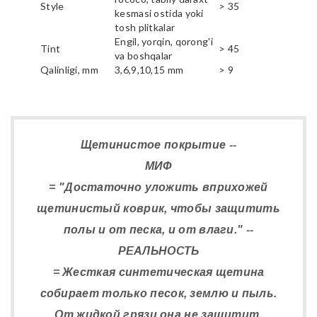
Style
> 35
kesmasi ostida yoki
tosh plitkalar
Engil, yorqin, qorong'i
Tint
> 45
va boshqalar
Qalinligi, mm
3,6,9,10,15 mm
> 9
Щетинистое покрытие --
МИФ
= "Достаточно уложить вприхожей
щетинистый коврик, чтобы защитить
полы и от песка, и от влаги." --
РЕАЛЬНОСТЬ
= Жесткая синтетическая щетина
собирает только песок, землю и пыль.
От жидкой грязи она не защитит.