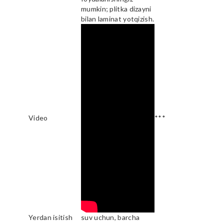
mumkin; plitka dizayni
bilan laminat yotqizish.
Video
***
Yerdan isitish
suv uchun, barcha