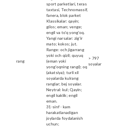
sport parketlari, teras
taxtasi, Technomassif,
fanera, blok parket
Klassikalar: qayin;
gilos; eman; venge;
engil va to'q yong'oq.
Yangi narsalar: zig'ir
mato; kokos; jut.
Range: och jigarrang
yoki och qizil; quyuq
> 797
rang
(eman yoki
soyalar
yong'oqning rangi); oq
(akatsiya); turli xil
soyalarda kulrang
ranglar; bej soyalar.
Neytral: kul; Qayin;
engil kaklik; engil
eman.
31-sinf - kam
harakatlanadigan
joylarda foydalanish
uchun;