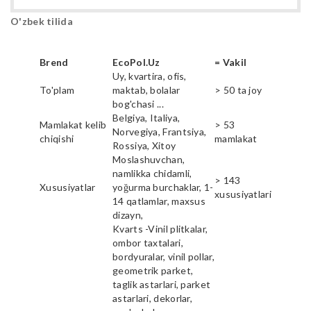
O'zbek tilida
Brend
EcoPol.Uz
= Vakil
Uy, kvartira, ofis,
To'plam
maktab, bolalar
> 50 ta joy
bog'chasi ...
Belgiya, Italiya,
Mamlakat kelib
> 53
Norvegiya, Frantsiya,
chiqishi
mamlakat
Rossiya, Xitoy
Moslashuvchan,
namlikka chidamli,
> 143
Xususiyatlar
yoğurma burchaklar, 1-
xususiyatlari
14 qatlamlar, maxsus
dizayn,
Kvarts -Vinil plitkalar,
ombor taxtalari,
bordyuralar, vinil pollar,
geometrik parket,
taglik astarlari, parket
astarlari, dekorlar,