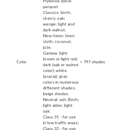
Plywood, Block
parquet
Classics: birch;
cherry; oak;
wenge; light and
dark walnut.
New items: linen
cloth; coconut;
jute.
Gamma: light
brown or light red;
Color
> 797 shades
dark (oak or walnut
color); white
(acacia); gray
colors in numerous
different shades;
beige shades.
Neutral: ash; Birch;
light alder; light
oak.
Class 31 - for use
in low traffic areas;
Class 32 - for use