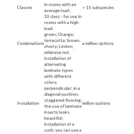
in rooms with an
Classes
> 15 subspecies
average load;
33 class - for use in
rooms with a high
load.
green; Orange;
terracotta; brown.
Combinations
a million options
cherry; Linden;
milanese nut.
installation of
alternating
laminate types
with different
colors;
perpendicular; in a
diagonal position;
staggered flooring;
Installation
million options
the use of laminate
inserts looks
beautiful;
installation of a
curb; you can use a