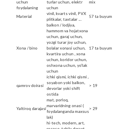
uchun
turlar uchun, elektr
mix
foydalaning
uchun
vinil, kvarts vinil, PVX
Material
57 ta buyum
plitkalar, taxtalar ...
balkon / lodjiya,
hammom va hojatxona
uchun, garaj uchun,
yozgi turar joy uchun,
Xona / bino
bolalar xonasi uchun,
17 ta buyum
kvartira uchun , xona
uchun, koridor uchun,
oshxona uchun, yo'lak
uchun
ichki qismi, ichki qismi ,
soyabon yoki balkon,
qamrov doirasi
> 19
devorlar yoki shift
ostida
mat, porloq,
marvaridning onasi (
Yaltiroq darajasi
> 29
foydalanganda maxsus
lak)
hi-tech, modern, art,
rococo, tabiiy daraxt