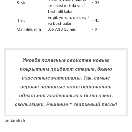
Style
> 35
kesmasi ostida yoki
tosh plitkalar
Engil, yorqin, qorong'i
Tint
> 45
va boshqalar
Qalinligi, mm
3,6,9,10,15 mm
> 9
Иногда полезные свойства новым
покрытиям придают старые, давно
известные материалы. Так, самые
первые наливные полы отличались
идеальной гладкостью и были очень
скользкими. Решение = кварцевый песок!
on English