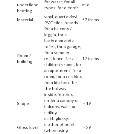
for water, for all
underfloor
mix
types, for electric
heating
vinyl, quartz vinyl,
Material
57 items
PVC tiles, boards ...
for a balcony /
loggia, for a
bathroom and a
toilet, for a garage,
for a summer
Room /
residence, for a
17 items
building
children's room, for
an apartment, for a
room, for a corridor,
for a kitchen , for
the hallway
inside, interior,
under a canopy or
Scope
> 19
balcony, walls or
ceiling
matt, glossy,
mother of pearl
Gloss level
> 29
(when using