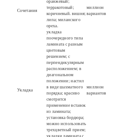
оранжевый;
терракотовый;
миллион
Сочетания
коричневый. вишня;
вариантов
липа; миланского
ореха.
укладка
поочередного типа
ламината с разным
цветовым
решением; с
перпендикулярным
расположением; в
диагональном
положении; настил
в виде шахматного
миллион
Укладка
порядка; красиво
вариантов
смотрится
применение вставок
из ламината;
установка бордюра;
можно использовать
трехцветный прием;
укладки ламината с