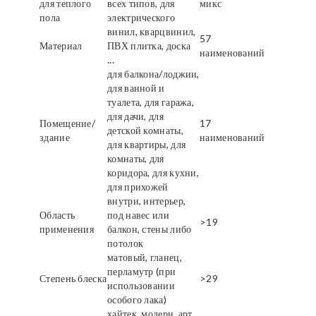
для теплого
всех типов, для
микс
пола
электрического
винил, кварцвинил,
57
Материал
ПВХ плитка, доска
наименований
...
для балкона/лоджии,
для ванной и
туалета, для гаража,
для дачи, для
Помещение/
17
детской комнаты,
здание
наименований
для квартиры, для
комнаты, для
коридора, для кухни,
для прихожей
внутри, интерьер,
Область
под навес или
>19
применения
балкон, стены либо
потолок
матовый, гланец,
перламутр (при
Степень блеска
>29
использовании
особого лака)
хайтек, модерн, арт,