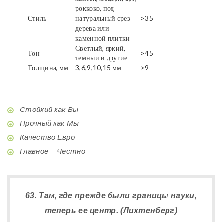
роккоко, под
Стиль
натуральный срез
>35
дерева или
каменной плитки
Светлый, яркий,
Тон
>45
темный и другие
Толщина, мм
3,6,9,10,15 мм
>9
Стойкий как Вы
Прочный как Мы
Качество Евро
Главное = Честно
63. Там, где прежде были границы науки,
теперь ее центр. (Лихтенберг)