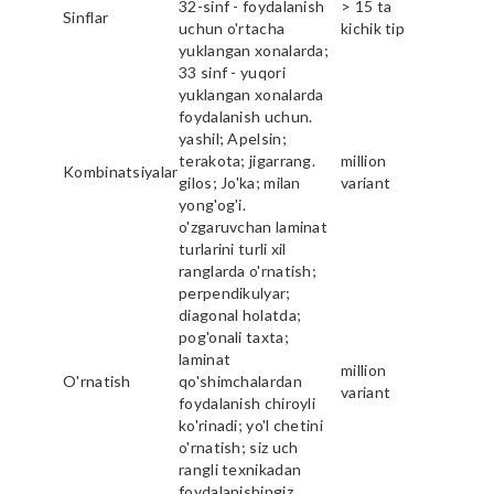
32-sinf - foydalanish
> 15 ta
Sinflar
uchun o'rtacha
kichik tip
yuklangan xonalarda;
33 sinf - yuqori
yuklangan xonalarda
foydalanish uchun.
yashil; Apelsin;
terakota; jigarrang.
million
Kombinatsiyalar
gilos; Jo'ka; milan
variant
yong'og'i.
o'zgaruvchan laminat
turlarini turli xil
ranglarda o'rnatish;
perpendikulyar;
diagonal holatda;
pog'onali taxta;
laminat
million
O'rnatish
qo'shimchalardan
variant
foydalanish chiroyli
ko'rinadi; yo'l chetini
o'rnatish; siz uch
rangli texnikadan
foydalanishingiz