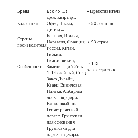
Бренд
EcoPol.Uz
=Представитель
Дом, Квартира,
Коллекция
Офис, Школа,
> 50 локаций
Детсад ...
Бельгия, Италия,
Страны
Норвегия, Франция,
> 53 стран
производителя
Россия, Китай,
Гибкий,
Влагостойкий,
> 143
Особенности
Замешяющий Углы,
характеристик
1-14 слойный, Спец
Заказ Дизайн,
Кварц-Виниловая
Плитка, Амбарная
доска, Бордюры,
Виниловый пол,
Геометрический
паркет, Грунтовки
для основания,
Грунтовки для
паркета, Декоры,