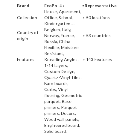
Brand
EcoPol.Uz
=Representative
House, Apartment,
Collection
Office, School,
> 50 locations
Kindergarten ...
Belgium, Italy,
Country of
Norway, France,
> 53 countries
origin
Russia, China
Flexible, Moisture
Resistant,
Features
Kneading Angles,
> 143 Features
1-14 Layers,
Custom Design,
Quartz -Vinyl Tiles,
Barn boards,
Curbs, Vinyl
flooring, Geometric
parquet, Base
primers, Parquet
primers, Decors,
Wood wall panels,
Engineered board,
Solid board,