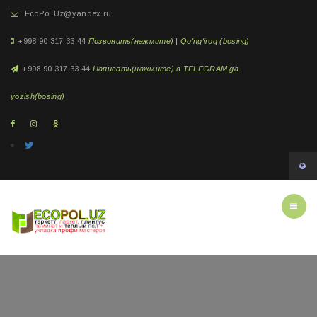
EcoPol.Uz@yandex.ru
+998 90 317 33 44
Позвонить(нажмите) | Qo'ng'iroq (bosing)
+998 90 317 33 44
Написать(нажмите) в TELEGRAM ga
yozish(bosing)