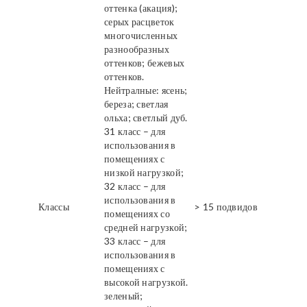
оттенка (акация);
серых расцветок
многочисленных
разнообразных
оттенков; бежевых
оттенков.
Нейтралные: ясень;
береза; светлая
ольха; светлый дуб.
31 класс – для
использования в
помещениях с
низкой нагрузкой;
32 класс – для
использования в
Классы
> 15 подвидов
помещениях со
средней нагрузкой;
33 класс – для
использования в
помещениях с
высокой нагрузкой.
зеленый;