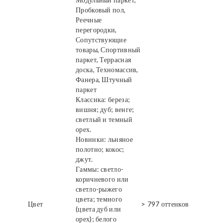
Пробковый пол,
Реечные
перегородки,
Сопутствующие
товары, Спортивный
паркет, Террасная
доска, Техномассив,
Фанера, Штучный
паркет
Классика: береза;
вишня; дуб; венге;
светлый и темный
орех.
Новинки: льняное
полотно; кокос;
джут.
Гаммы: светло-
коричневого или
светло-рыжего
цвета; темного
Цвет
> 797 оттенков
(цвета дуб или
орех); белого