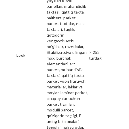
yog'och devor
panellari, muhandislik
taxtasi, qattiq taxta,
balıksırtı parket,
parket taxtalar, etek
taxtalari, taglik,
qo'ziqorin
kengaytiruvchi
bo'g'inlar, rozetkalar,
Stabilizatsiya qilingan
> 253
Look
mox, burchak
turdagi
elementlari, art
parket, muhandislik
taxtasi, qattiq taxta,
parket yopishtiruvchi
materiallar, laklar va
moylar, laminat parket,
zinapoyalar uchun
parket tizimlari,
modulli parket,
qo'ziqorin tagligi, P
uning bo'linmalari,
tegishli mahsulotlar,