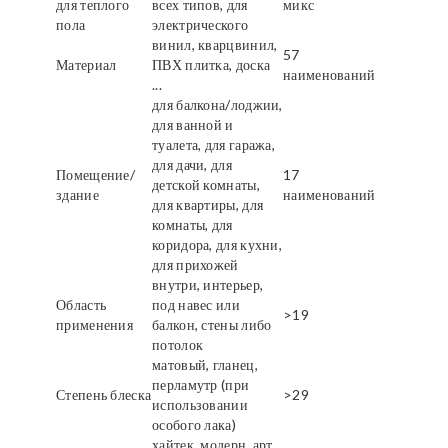
для теплого
всех типов, для
микс
пола
электрического
винил, кварцвинил,
57
Материал
ПВХ плитка, доска
наименований
...
для балкона/лоджии,
для ванной и
туалета, для гаража,
для дачи, для
Помещение/
17
детской комнаты,
здание
наименований
для квартиры, для
комнаты, для
коридора, для кухни,
для прихожей
внутри, интерьер,
Область
под навес или
>19
применения
балкон, стены либо
потолок
матовый, гланец,
перламутр (при
Степень блеска
>29
использовании
особого лака)
хайтек, модерн, арт,