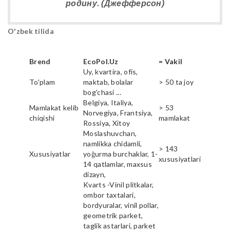
родину. (Джефферсон)
O'zbek tilida
Brend
EcoPol.Uz
= Vakil
Uy, kvartira, ofis,
To'plam
maktab, bolalar
> 50 ta joy
bog'chasi ...
Belgiya, Italiya,
Mamlakat kelib
> 53
Norvegiya, Frantsiya,
chiqishi
mamlakat
Rossiya, Xitoy
Moslashuvchan,
namlikka chidamli,
> 143
Xususiyatlar
yoğurma burchaklar, 1-
xususiyatlari
14 qatlamlar, maxsus
dizayn,
Kvarts -Vinil plitkalar,
ombor taxtalari,
bordyuralar, vinil pollar,
geometrik parket,
taglik astarlari, parket