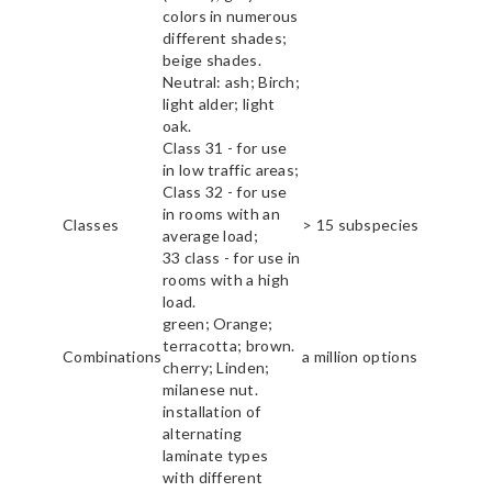
colors in numerous
different shades;
beige shades.
Neutral: ash; Birch;
light alder; light
oak.
Class 31 - for use
in low traffic areas;
Class 32 - for use
in rooms with an
Classes
> 15 subspecies
average load;
33 class - for use in
rooms with a high
load.
green; Orange;
terracotta; brown.
Combinations
a million options
cherry; Linden;
milanese nut.
installation of
alternating
laminate types
with different