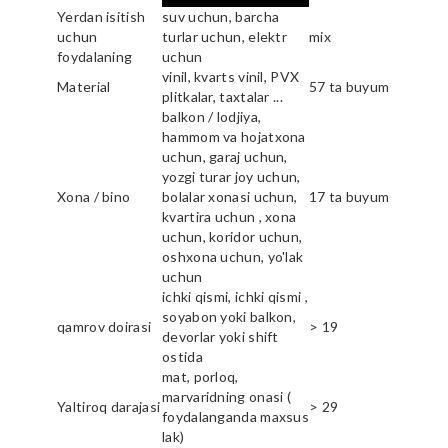
Yerdan isitish
suv uchun, barcha
uchun
turlar uchun, elektr
mix
foydalaning
uchun
vinil, kvarts vinil, PVX
Material
57 ta buyum
plitkalar, taxtalar ...
balkon / lodjiya,
hammom va hojatxona
uchun, garaj uchun,
yozgi turar joy uchun,
Xona / bino
bolalar xonasi uchun,
17 ta buyum
kvartira uchun , xona
uchun, koridor uchun,
oshxona uchun, yo'lak
uchun
ichki qismi, ichki qismi ,
soyabon yoki balkon,
qamrov doirasi
> 19
devorlar yoki shift
ostida
mat, porloq,
marvaridning onasi (
Yaltiroq darajasi
> 29
foydalanganda maxsus
lak)