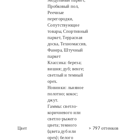
Пробковый пол,
Реечные
перегородки,
Сопутствующие
товары, Спортивный
паркет, Террасная
доска, Техномассив,
Фанера, Штучный
паркет
Классика: береза;
вишня; дуб; венге;
светлый и темный
орех.
Новинки: льняное
полотно; кокос;
джут.
Гаммы: светло-
коричневого или
светло-рыжего
цвета; темного
Цвет
> 797 оттенков
(цвета дуб или
орех); белого