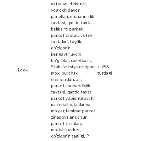
astarlari, dekorlar,
yog'och devor
panellari, muhandislik
taxtasi, qattiq taxta,
balıksırtı parket,
parket taxtalar, etek
taxtalari, taglik,
qo'ziqorin
kengaytiruvchi
bo'g'inlar, rozetkalar,
Stabilizatsiya qilingan
> 253
Look
mox, burchak
turdagi
elementlari, art
parket, muhandislik
taxtasi, qattiq taxta,
parket yopishtiruvchi
materiallar, laklar va
moylar, laminat parket,
zinapoyalar uchun
parket tizimlari,
modulli parket,
qo'ziqorin tagligi, P