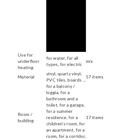
Use for
for water, for all
underfloor
mix
types, for electric
heating
vinyl, quartz vinyl,
Material
57 items
PVC tiles, boards ...
for a balcony /
loggia, for a
bathroom and a
toilet, for a garage,
for a summer
Room /
residence, for a
17 items
building
children's room, for
an apartment, for a
room, for a corridor,