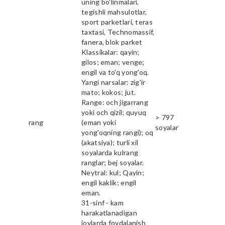
uning bo'linmalari,
tegishli mahsulotlar,
sport parketlari, teras
taxtasi, Technomassif,
fanera, blok parket
Klassikalar: qayin;
gilos; eman; venge;
engil va to'q yong'oq.
Yangi narsalar: zig'ir
mato; kokos; jut.
Range: och jigarrang
yoki och qizil; quyuq
> 797
rang
(eman yoki
soyalar
yong'oqning rangi); oq
(akatsiya); turli xil
soyalarda kulrang
ranglar; bej soyalar.
Neytral: kul; Qayin;
engil kaklik; engil
eman.
31-sinf - kam
harakatlanadigan
joylarda foydalanish