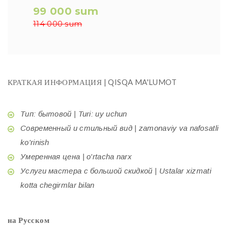
99 000 sum
114 000 sum
КРАТКАЯ ИНФОРМАЦИЯ | QISQA MA'LUMOT
Тип: бытовой | Turi: uy uchun
Современный и стильный вид | zamonaviy va nafosatli
ko'rinish
Умеренная цена | o'rtacha narx
Услуги мастера с большой скидкой | Ustalar xizmati
kotta chegirmlar bilan
на Русском