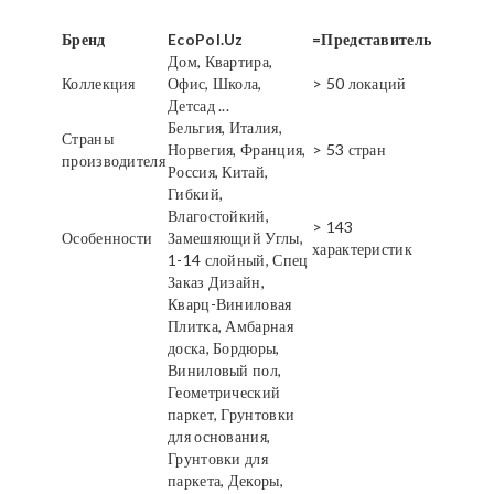
Бренд
EcoPol.Uz
=Представитель
Дом, Квартира,
Коллекция
Офис, Школа,
> 50 локаций
Детсад ...
Бельгия, Италия,
Страны
Норвегия, Франция,
> 53 стран
производителя
Россия, Китай,
Гибкий,
Влагостойкий,
> 143
Особенности
Замешяющий Углы,
характеристик
1-14 слойный, Спец
Заказ Дизайн,
Кварц-Виниловая
Плитка, Амбарная
доска, Бордюры,
Виниловый пол,
Геометрический
паркет, Грунтовки
для основания,
Грунтовки для
паркета, Декоры,