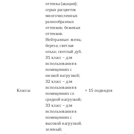
оттенка (акация);
серых расцветок
многочисленных
разнообразных
оттенков; бежевых
оттенков.
Нейтралные: ясень;
береза; светлая
ольха; светлый дуб.
31 класс – для
использования в
помещениях с
низкой нагрузкой;
32 класс – для
использования в
Классы
> 15 подвидов
помещениях со
средней нагрузкой;
33 класс – для
использования в
помещениях с
высокой нагрузкой.
зеленый;