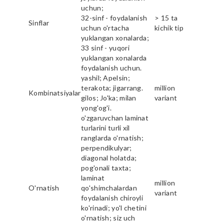
uchun;
32-sinf - foydalanish
> 15 ta
Sinflar
uchun o'rtacha
kichik tip
yuklangan xonalarda;
33 sinf - yuqori
yuklangan xonalarda
foydalanish uchun.
yashil; Apelsin;
terakota; jigarrang.
million
Kombinatsiyalar
gilos; Jo'ka; milan
variant
yong'og'i.
o'zgaruvchan laminat
turlarini turli xil
ranglarda o'rnatish;
perpendikulyar;
diagonal holatda;
pog'onali taxta;
laminat
million
O'rnatish
qo'shimchalardan
variant
foydalanish chiroyli
ko'rinadi; yo'l chetini
o'rnatish; siz uch