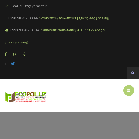
EcoPol.Uz@yandex.ru
+998 90 317 33 44
Позвонить(нажмите) | Qo'ng'iroq (bosing)
+998 90 317 33 44
Написать(нажмите) в TELEGRAM ga
yozish(bosing)