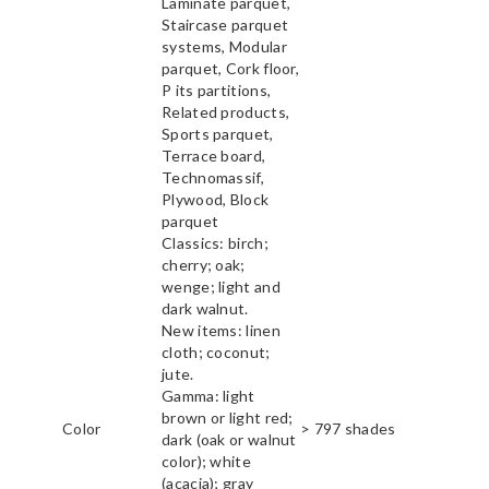
Laminate parquet,
Staircase parquet
systems, Modular
parquet, Cork floor,
P its partitions,
Related products,
Sports parquet,
Terrace board,
Technomassif,
Plywood, Block
parquet
Classics: birch;
cherry; oak;
wenge; light and
dark walnut.
New items: linen
cloth; coconut;
jute.
Gamma: light
brown or light red;
Color
> 797 shades
dark (oak or walnut
color); white
(acacia); gray