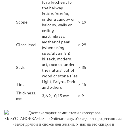
for a kitchen , for
the hallway
inside, interior,
under a canopy or
Scope
> 19
balcony, walls or
ceiling
matt, glossy,
mother of pearl
Gloss level
> 29
(when using
special varnish)
hi-tech, modern,
art, rococo, under
Style
> 35
the natural cut of
wood or stone tiles
Light, Bright, Dark
Tint
> 45
and others
Thickness,
3,6,9,10,15 mm
> 9
mm