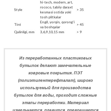
hi-tech, modern, art,
rococo, tabiiy daraxt
Style
> 35
kesmasi ostida yoki
tosh plitkalar
Engil, yorqin, qorong'i
Tint
> 45
va boshqalar
Qalinligi, mm
3,6,9,10,15 mm
> 9
Из переработанных пластиковых
бутылок делают замечательные
ковровые покрытия. ПЭТ
(полиэтилентерефталат), широко
используемый для производства
бутылок для воды, проходит сложные
этапы переработки. Материал
измельчается, плавится, превращается