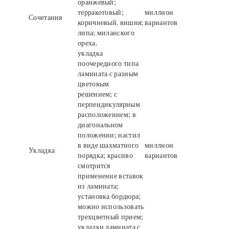
оранжевый;
терракотовый;
миллион
Сочетания
коричневый. вишня;
вариантов
липа; миланского
ореха.
укладка
поочередного типа
ламината с разным
цветовым
решением; с
перпендикулярным
расположением; в
диагональном
положении; настил
в виде шахматного
миллион
Укладка
порядка; красиво
вариантов
смотрится
применение вставок
из ламината;
установка бордюра;
можно использовать
трехцветный прием;
укладки ламината с