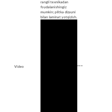
rangli texnikadan
foydalanishingiz
mumkin; plitka dizayni
bilan laminat yotqizish.
Video
***