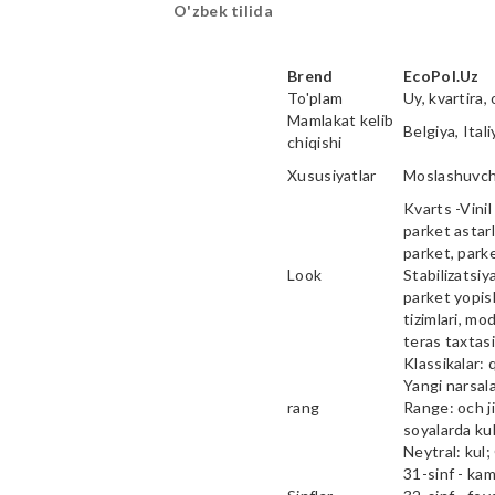
O'zbek tilida
Brend
EcoPol.Uz
To'plam
Uy, kvartira, 
Mamlakat kelib
Belgiya, Ital
chiqishi
Xususiyatlar
Moslashuvcha
Kvarts -Vinil 
parket astarl
parket, parke
Look
Stabilizatsiy
parket yopish
tizimlari, mod
teras taxtas
Klassikalar: 
Yangi narsala
rang
Range: och ji
soyalarda kul
Neytral: kul;
31-sinf - ka