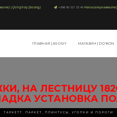
те) | Qo'ng'iroq (bosing)
Написать(нажмите) 
+998 90 317 33 44
ГЛАВНАЯ | ASOSIY
МАГАЗИН | DO'KON
КИ, НА ЛЕСТНИЦУ 18
ЛАДКА УСТАНОВКА ПО
ТАРКЕТТ, ПАРКЕТ, ПЛИНТУСЫ, УГОЛКИ И ПОРОГИ