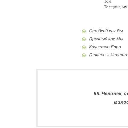
Тон
Толщина, мм
Стойкий как Вы
Прочный как Мы
Качество Евро
Главное = Честно
98. Человек,
милос