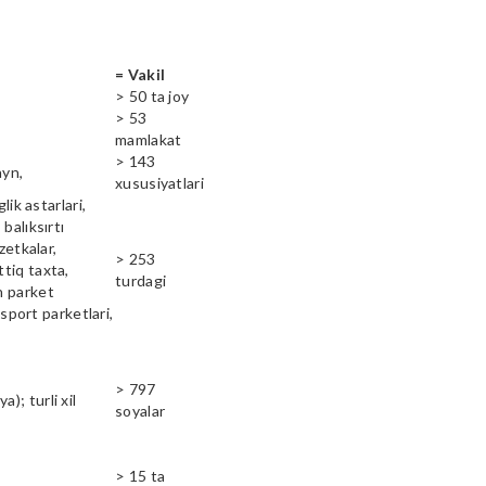
= Vakil
> 50 ta joy
> 53
mamlakat
> 143
ayn,
xususiyatlari
lik astarlari,
balıksırtı
zetkalar,
> 253
ttiq taxta,
turdagi
n parket
 sport parketlari,
> 797
); turli xil
soyalar
> 15 ta