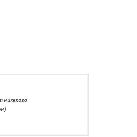
5
т никакого
он)