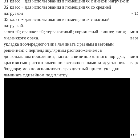
31 класс – для использования в помещениях с низкой нагрузкой;
32 класс – для использования в помещениях со средней
нагрузкой;
> 1
33 класс – для использования в помещениях с высокой
нагрузкой.
зеленый; оранжевый; терракотовый; коричневый. вишня; липа;
мил
миланского ореха.
вар
укладка поочередного типа ламината с разным цветовым
решением; с перпендикулярным расположением; в
диагональном положении; настил в виде шахматного порядка;
мил
красиво смотрится применение вставок из ламината; установка
вар
бордюра; можно использовать трехцветный прием; укладки
ламината с дизайном под плитку.
***