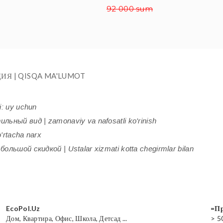
92 000 sum
ИЯ | QISQA MA'LUMOT
i: uy uchun
ьный вид | zamonaviy va nafosatli ko'rinish
'rtacha narx
ольшой скидкой | Ustalar xizmati kotta chegirmlar bilan
EcoPol.Uz
=Пр
Дом, Квартира, Офис, Школа, Детсад ...
> 5