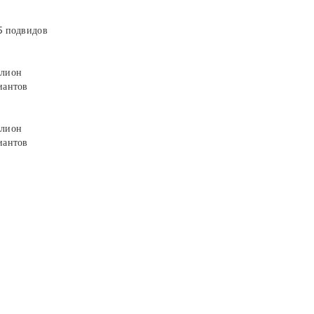
5 подвидов
лион
иантов
лион
иантов