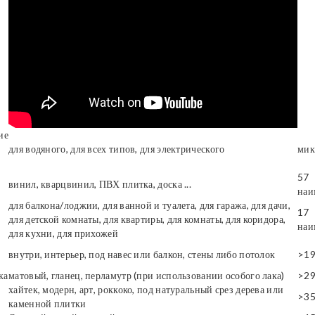
ие
для водяного, для всех типов, для электрического
мик
57
винил, кварцвинил, ПВХ плитка, доска ...
наи
для балкона/лоджии, для ванной и туалета, для гаража, для дачи,
17
для детской комнаты, для квартиры, для комнаты, для коридора,
наи
для кухни, для прихожей
внутри, интерьер, под навес или балкон, стены либо потолок
>1
ка
матовый, гланец, перламутр (при использовании особого лака)
>2
хайтек, модерн, арт, роккоко, под натуральный срез дерева или
>3
каменной плитки