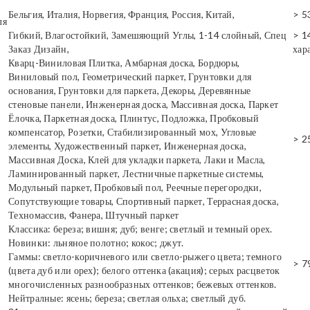
Бельгия, Италия, Норвегия, Франция, Россия, Китай,
> 5
ля
Гибкий, Влагостойкий, Замешяющий Углы, 1-14 слойный, Спец
> 1
Заказ Дизайн,
хар
Кварц-Виниловая Плитка, Амбарная доска, Бордюры,
Виниловый пол, Геометрический паркет, Грунтовки для
основания, Грунтовки для паркета, Декоры, Деревянные
стеновые панели, Инженерная доска, Массивная доска, Паркет
Ёлочка, Паркетная доска, Плинтус, Подложка, Пробковый
компенсатор, Розетки, Стабилизированный мох, Угловые
> 2
элементы, Художественный паркет, Инженерная доска,
Массивная Доска, Клей для укладки паркета, Лаки и Масла,
Ламинированный паркет, Лестничные паркетные системы,
Модульный паркет, Пробковый пол, Реечные перегородки,
Сопутствующие товары, Спортивный паркет, Террасная доска,
Техномассив, Фанера, Штучный паркет
Классика: береза; вишня; дуб; венге; светлый и темный орех.
Новинки: льняное полотно; кокос; джут.
Гаммы: светло-коричневого или светло-рыжего цвета; темного
> 7
(цвета дуб или орех); белого оттенка (акация); серых расцветок
многочисленных разнообразных оттенков; бежевых оттенков.
Нейтралные: ясень; береза; светлая ольха; светлый дуб.