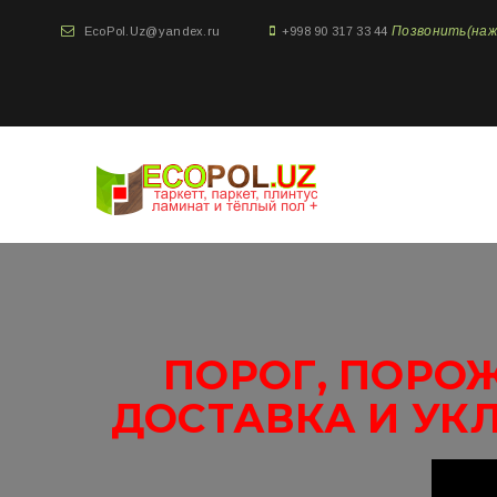
Позвонить(нажми
EcoPol.Uz@yandex.ru
+998 90 317 33 44
ПОРОГ, ПОРОЖ
ДОСТАВКА И УК