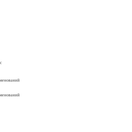
с
менований
менований
9
9
5