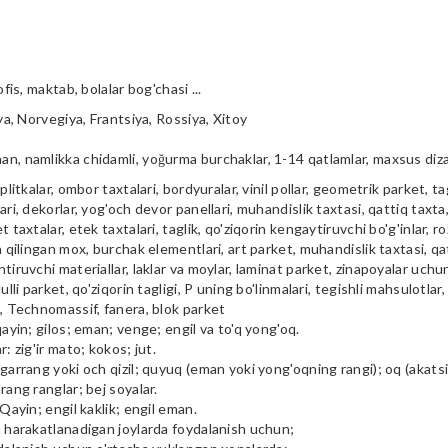
ofis, maktab, bolalar bog'chasi ...
iya, Norvegiya, Frantsiya, Rossiya, Xitoy
n, namlikka chidamli, yoğurma burchaklar, 1-14 qatlamlar, maxsus diz
plitkalar, ombor taxtalari, bordyuralar, vinil pollar, geometrik parket, tag
ari, dekorlar, yog'och devor panellari, muhandislik taxtasi, qattiq taxta, 
t taxtalar, etek taxtalari, taglik, qo'ziqorin kengaytiruvchi bo'g'inlar, ro
a qilingan mox, burchak elementlari, art parket, muhandislik taxtasi, qa
tiruvchi materiallar, laklar va moylar, laminat parket, zinapoyalar uchu
ulli parket, qo'ziqorin tagligi, P uning bo'linmalari, tegishli mahsulotlar,
i, Technomassif, fanera, blok parket
qayin; gilos; eman; venge; engil va to'q yong'oq.
r: zig'ir mato; kokos; jut.
garrang yoki och qizil; quyuq (eman yoki yong'oqning rangi); oq (akatsiya
rang ranglar; bej soyalar.
 Qayin; engil kaklik; engil eman.
m harakatlanadigan joylarda foydalanish uchun;