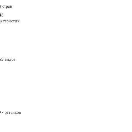
3 стран
43
актеристик
53 видов
97 оттенков