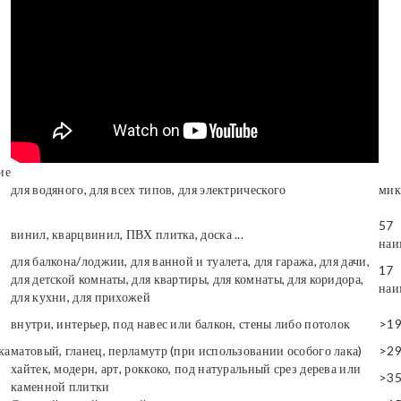
ие
для водяного, для всех типов, для электрического
мик
57
винил, кварцвинил, ПВХ плитка, доска ...
наи
для балкона/лоджии, для ванной и туалета, для гаража, для дачи,
17
для детской комнаты, для квартиры, для комнаты, для коридора,
наи
для кухни, для прихожей
внутри, интерьер, под навес или балкон, стены либо потолок
>1
ка
матовый, гланец, перламутр (при использовании особого лака)
>2
хайтек, модерн, арт, роккоко, под натуральный срез дерева или
>3
каменной плитки