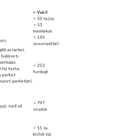
= Vakil
> 50 ta joy
> 53
mamlakat
> 143
ayn,
xususiyatlari
lik astarlari,
balıksırtı
zetkalar,
> 253
ttiq taxta,
turdagi
n parket
 sport parketlari,
> 797
); turli xil
soyalar
> 15 ta
kichik tip