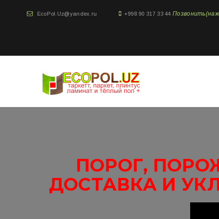
Позвонить(нажми
EcoPol.Uz@yandex.ru
+998 90 317 33 44
ПОРОГ, ПОРО
ДОСТАВКА И УК