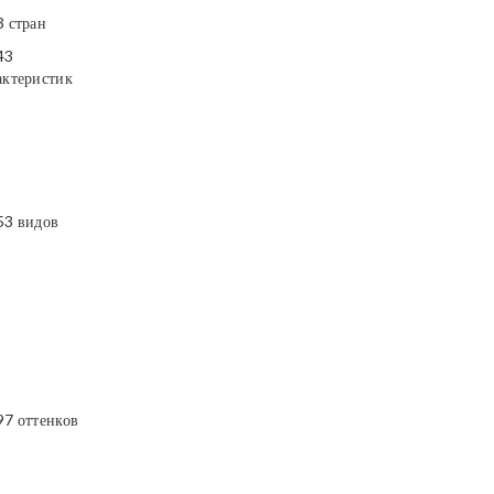
3 стран
43
актеристик
53 видов
97 оттенков