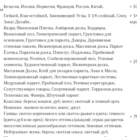
Бельгия, Италия, Норвегия, Франция, Россия, Китай,
> 5
ля
Гибкий, Влагостойкий, Замешяющий Углы, 1-14 слойный, Спец
> 1
Заказ Дизайн,
хар
Кварц-Виниловая Плитка, Амбарная доска, Бордюры,
Виниловый пол, Геометрический паркет, Грунтовки для
основания, Грунтовки для паркета, Декоры, Деревянные
стеновые панели, Инженерная доска, Массивная доска, Паркет
Ёлочка, Паркетная доска, Плинтус, Подложка, Пробковый
компенсатор, Розетки, Стабилизированный мох, Угловые
> 2
элементы, Художественный паркет, Инженерная доска,
Массивная Доска, Клей для укладки паркета, Лаки и Масла,
Ламинированный паркет, Лестничные паркетные системы,
Модульный паркет, Пробковый пол, Реечные перегородки,
Сопутствующие товары, Спортивный паркет, Террасная доска,
Техномассив, Фанера, Штучный паркет
Классика: береза; вишня; дуб; венге; светлый и темный орех.
Новинки: льняное полотно; кокос; джут.
Гаммы: светло-коричневого или светло-рыжего цвета; темного
> 7
(цвета дуб или орех); белого оттенка (акация); серых расцветок
многочисленных разнообразных оттенков; бежевых оттенков.
Нейтралные: ясень; береза; светлая ольха; светлый дуб.