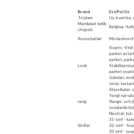
Brend
EcoPol.Uz
To'plam
Uy, kvartira, 
Mamlakat kelib
Belgiya, Ital
chiqishi
Xususiyatlar
Moslashuvcha
Kvarts -Vinil 
parket astarl
parket, parke
Look
Stabilizatsiy
parket yopish
tizimlari, mod
teras taxtas
Klassikalar: 
Yangi narsala
rang
Range: och ji
soyalarda kul
Neytral: kul;
31-sinf - ka
Sinflar
32-sinf - fo
33 sinf - yu