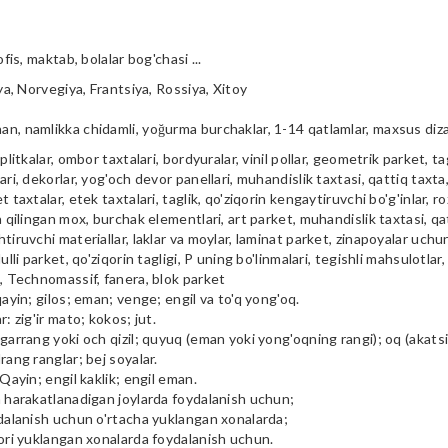
ofis, maktab, bolalar bog'chasi ...
iya, Norvegiya, Frantsiya, Rossiya, Xitoy
n, namlikka chidamli, yoğurma burchaklar, 1-14 qatlamlar, maxsus diz
plitkalar, ombor taxtalari, bordyuralar, vinil pollar, geometrik parket, tag
ari, dekorlar, yog'och devor panellari, muhandislik taxtasi, qattiq taxta, 
t taxtalar, etek taxtalari, taglik, qo'ziqorin kengaytiruvchi bo'g'inlar, ro
a qilingan mox, burchak elementlari, art parket, muhandislik taxtasi, qa
tiruvchi materiallar, laklar va moylar, laminat parket, zinapoyalar uchu
ulli parket, qo'ziqorin tagligi, P uning bo'linmalari, tegishli mahsulotlar,
i, Technomassif, fanera, blok parket
qayin; gilos; eman; venge; engil va to'q yong'oq.
r: zig'ir mato; kokos; jut.
garrang yoki och qizil; quyuq (eman yoki yong'oqning rangi); oq (akatsiya
rang ranglar; bej soyalar.
 Qayin; engil kaklik; engil eman.
m harakatlanadigan joylarda foydalanish uchun;
ydalanish uchun o'rtacha yuklangan xonalarda;
qori yuklangan xonalarda foydalanish uchun.