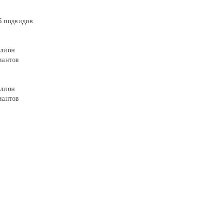
5 подвидов
лион
иантов
лион
иантов