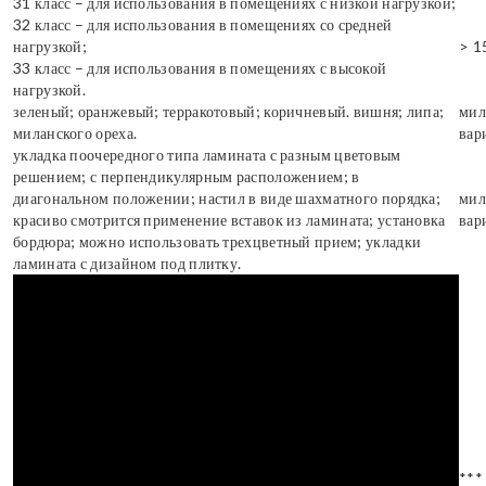
31 класс – для использования в помещениях с низкой нагрузкой;
32 класс – для использования в помещениях со средней
нагрузкой;
> 1
33 класс – для использования в помещениях с высокой
нагрузкой.
зеленый; оранжевый; терракотовый; коричневый. вишня; липа;
мил
миланского ореха.
вар
укладка поочередного типа ламината с разным цветовым
решением; с перпендикулярным расположением; в
диагональном положении; настил в виде шахматного порядка;
мил
красиво смотрится применение вставок из ламината; установка
вар
бордюра; можно использовать трехцветный прием; укладки
ламината с дизайном под плитку.
***