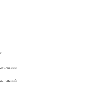
с
менований
менований
9
9
5