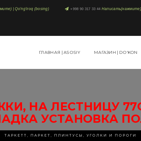
те) | Qo'ng'iroq (bosing)
Написать(нажмите) 
+998 90 317 33 44
ГЛАВНАЯ | ASOSIY
МАГАЗИН | DO'KON
ЖКИ, НА ЛЕСТНИЦУ 77
ЛАДКА УСТАНОВКА ПО
ТАРКЕТТ, ПАРКЕТ, ПЛИНТУСЫ, УГОЛКИ И ПОРОГИ