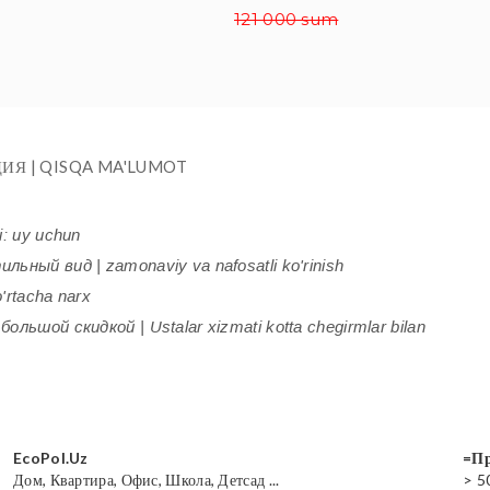
121 000 sum
ИЯ | QISQA MA'LUMOT
i: uy uchun
ьный вид | zamonaviy va nafosatli ko'rinish
'rtacha narx
ольшой скидкой | Ustalar xizmati kotta chegirmlar bilan
EcoPol.Uz
=Пр
Дом, Квартира, Офис, Школа, Детсад ...
> 5