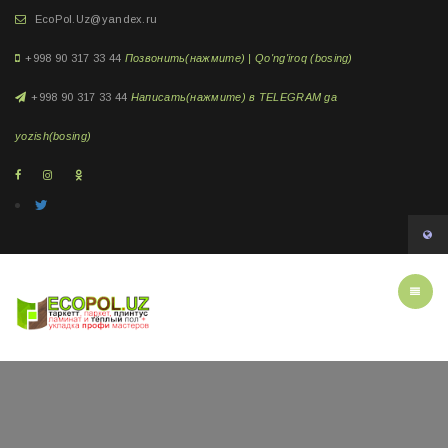
EcoPol.Uz@yandex.ru
+998 90 317 33 44
Позвонить(нажмите) | Qo'ng'iroq (bosing)
+998 90 317 33 44
Написать(нажмите) в TELEGRAM ga
yozish(bosing)