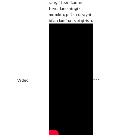
rangli texnikadan
foydalanishingiz
mumkin; plitka dizayni
bilan laminat yotqizish.
Video
***