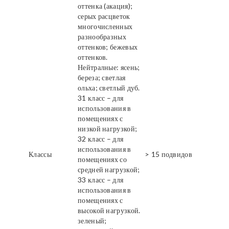
оттенка (акация);
серых расцветок
многочисленных
разнообразных
оттенков; бежевых
оттенков.
Нейтралные: ясень;
береза; светлая
ольха; светлый дуб.
31 класс – для
использования в
помещениях с
низкой нагрузкой;
32 класс – для
использования в
Классы
> 15 подвидов
помещениях со
средней нагрузкой;
33 класс – для
использования в
помещениях с
высокой нагрузкой.
зеленый;