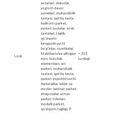
astarlari, dekorlar,
yog'och devor
panellari, muhandislik
taxtasi, qattiq taxta,
balıksırtı parket,
parket taxtalar, etek
taxtalari, taglik,
qo'ziqorin
kengaytiruvchi
bo'g'inlar, rozetkalar,
Stabilizatsiya qilingan
> 253
Look
mox, burchak
turdagi
elementlari, art
parket, muhandislik
taxtasi, qattiq taxta,
parket yopishtiruvchi
materiallar, laklar va
moylar, laminat parket,
zinapoyalar uchun
parket tizimlari,
modulli parket,
qo'ziqorin tagligi, P