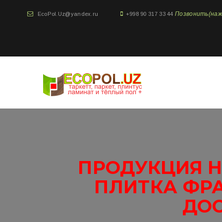
Позвонить(нажми
EcoPol.Uz@yandex.ru
+998 90 317 33 44
ПРОДУКЦИЯ 
ПЛИТКА ФР
ДОС