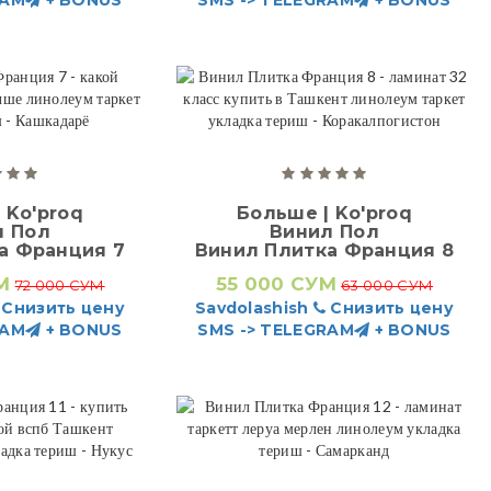
 Ko'proq
Больше | Ko'proq
л Пол
Винил Пол
а Франция 7
Винил Плитка Франция 8
М
55 000 СУМ
72 000 СУМ
63 000 СУМ
Снизить цену
Savdolashish
Снизить цену
RAM
+ BONUS
SMS -> TELEGRAM
+ BONUS