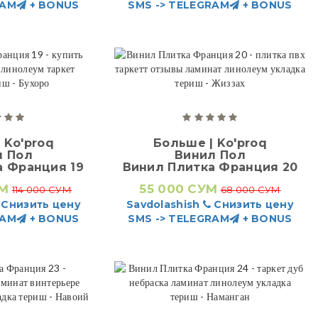
RAM
+ BONUS
SMS -> TELEGRAM
+ BONUS
 Ko'proq
Больше | Ko'proq
л Пол
Винил Пол
а Франция 19
Винил Плитка Франция 20
УМ
55 000 СУМ
114 000 СУМ
68 000 СУМ
Снизить цену
Savdolashish
Снизить цену
RAM
+ BONUS
SMS -> TELEGRAM
+ BONUS