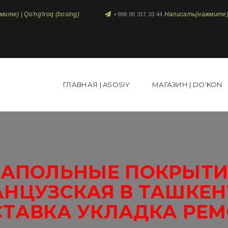
те) | Qo'ng'iroq (bosing)
Написать(нажмите) 
+998 90 317 33 44
ГЛАВНАЯ | ASOSIY
МАГАЗИН | DO'KON
НАПОЛЬНЫЕ ПОКРЫТИ
АНЦУЗСКАЯ В ТАШКЕН
ТАВКА УКЛАДКА РЕ