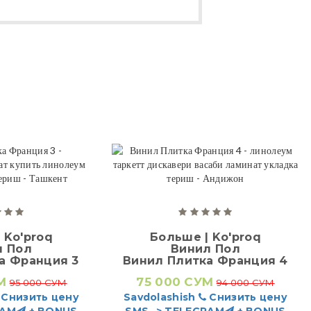
 Ko'proq
Больше | Ko'proq
л Пол
Винил Пол
а Франция 3
Винил Плитка Франция 4
М
75 000 СУМ
95 000 СУМ
94 000 СУМ
Снизить цену
Savdolashish
Снизить цену
RAM
+ BONUS
SMS -> TELEGRAM
+ BONUS