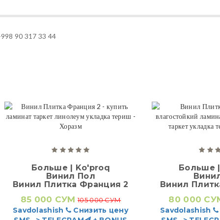
 +998 90 317 33 44
Больше | Ko'proq
Больше |
Винил Пол
Вини
Винил Плитка Франция 2
Винил Плитк
85 000 СУМ
80 000 СУ
105 000 СУМ
Savdolashish
Снизить цену
Savdolashish
SMS -> TELEGRAM
+ BONUS
SMS -> TELEG