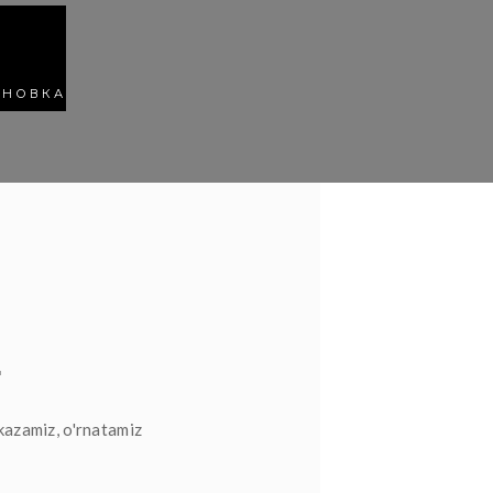
АНОВКА
L
kazamiz, o'rnatamiz