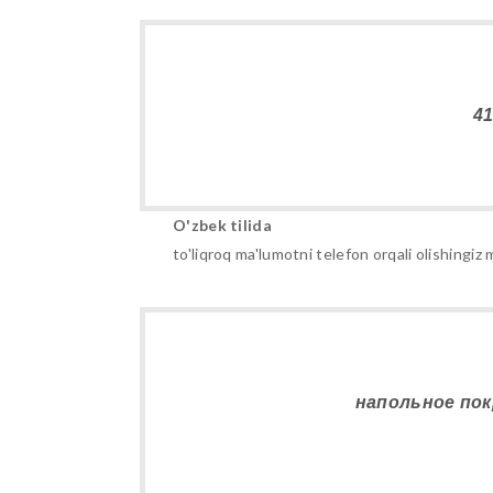
4
O'zbek tilida
to'liqroq ma'lumotni telefon orqali olishing
напольное пок