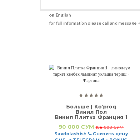
on English
for full information please call and message
Больше | Ko'proq
Винил Пол
Винил Плитка Франция 1
90 000 СУМ
108 000 СУМ
Savdolashish
Снизить цену
SMS -> TELEGRAM
+ BONUS