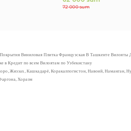
72 000 sum
Покрытия Виниловая Плитка Французская В Ташкенте Вилояты Д
е в Кредит по всем Вилоятам по Узбекистану
оро, Жиззах, Кашкадарё, Коракалпогистон, Навоий, Наманган, Н
Фаргона, Хоразм