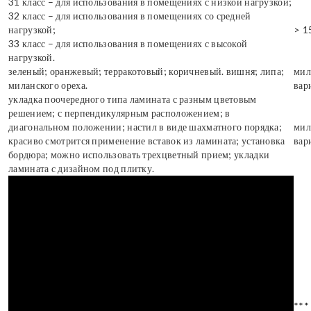
31 класс – для использования в помещениях с низкой нагрузкой;
32 класс – для использования в помещениях со средней
нагрузкой;
> 1
33 класс – для использования в помещениях с высокой
нагрузкой.
зеленый; оранжевый; терракотовый; коричневый. вишня; липа;
мил
миланского ореха.
вар
укладка поочередного типа ламината с разным цветовым
решением; с перпендикулярным расположением; в
диагональном положении; настил в виде шахматного порядка;
мил
красиво смотрится применение вставок из ламината; установка
вар
бордюра; можно использовать трехцветный прием; укладки
ламината с дизайном под плитку.
***