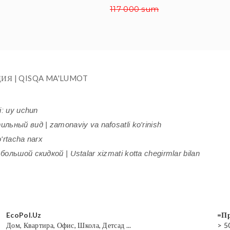
117 000 sum
ИЯ | QISQA MA'LUMOT
i: uy uchun
ьный вид | zamonaviy va nafosatli ko'rinish
'rtacha narx
ольшой скидкой | Ustalar xizmati kotta chegirmlar bilan
EcoPol.Uz
=Пр
Дом, Квартира, Офис, Школа, Детсад ...
> 5