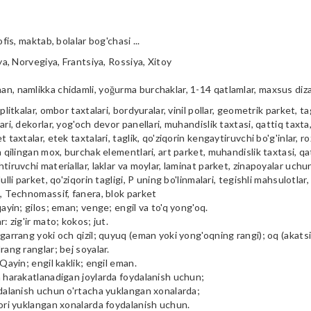
ofis, maktab, bolalar bog'chasi ...
iya, Norvegiya, Frantsiya, Rossiya, Xitoy
n, namlikka chidamli, yoğurma burchaklar, 1-14 qatlamlar, maxsus diz
plitkalar, ombor taxtalari, bordyuralar, vinil pollar, geometrik parket, tag
ari, dekorlar, yog'och devor panellari, muhandislik taxtasi, qattiq taxta, 
t taxtalar, etek taxtalari, taglik, qo'ziqorin kengaytiruvchi bo'g'inlar, ro
a qilingan mox, burchak elementlari, art parket, muhandislik taxtasi, qa
tiruvchi materiallar, laklar va moylar, laminat parket, zinapoyalar uchu
ulli parket, qo'ziqorin tagligi, P uning bo'linmalari, tegishli mahsulotlar,
i, Technomassif, fanera, blok parket
qayin; gilos; eman; venge; engil va to'q yong'oq.
r: zig'ir mato; kokos; jut.
garrang yoki och qizil; quyuq (eman yoki yong'oqning rangi); oq (akatsiya
rang ranglar; bej soyalar.
 Qayin; engil kaklik; engil eman.
m harakatlanadigan joylarda foydalanish uchun;
ydalanish uchun o'rtacha yuklangan xonalarda;
qori yuklangan xonalarda foydalanish uchun.