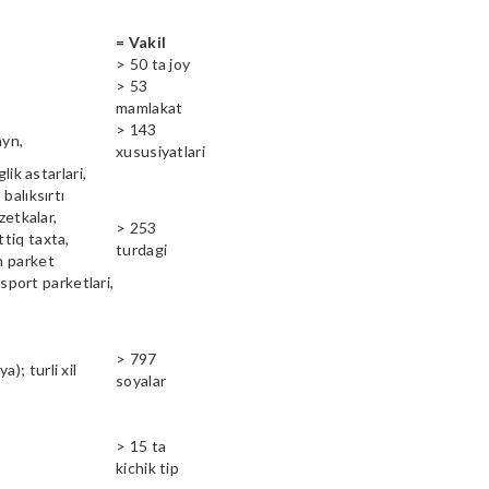
= Vakil
> 50 ta joy
> 53
mamlakat
> 143
ayn,
xususiyatlari
lik astarlari,
balıksırtı
zetkalar,
> 253
ttiq taxta,
turdagi
n parket
 sport parketlari,
> 797
); turli xil
soyalar
> 15 ta
kichik tip