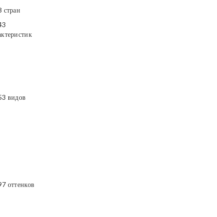
3 стран
43
актеристик
53 видов
97 оттенков