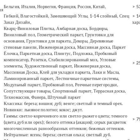
Бельгия, Италия, Норвегия, Франция, Россия, Китай,
> 5
ля
Гибкий, Влагостойкий, Замешяющий Углы, 1-14 слойный, Спец
> 1
Заказ Дизайн,
хар
Кварц-Виниловая Плитка, Амбарная доска, Бордюры,
Виниловый пол, Геометрический паркет, Грунтовки для
основания, Грунтовки для паркета, Декоры, Деревянные
стеновые панели, Инженерная доска, Массивная доска, Паркет
Ёлочка, Паркетная доска, Плинтус, Подложка, Пробковый
компенсатор, Розетки, Стабилизированный мох, Угловые
> 2
элементы, Художественный паркет, Инженерная доска,
Массивная Доска, Клей для укладки паркета, Лаки и Масла,
Ламинированный паркет, Лестничные паркетные системы,
Модульный паркет, Пробковый пол, Реечные перегородки,
Сопутствующие товары, Спортивный паркет, Террасная доска,
Техномассив, Фанера, Штучный паркет
Классика: береза; вишня; дуб; венге; светлый и темный орех.
Новинки: льняное полотно; кокос; джут.
Гаммы: светло-коричневого или светло-рыжего цвета; темного
> 7
(цвета дуб или орех); белого оттенка (акация); серых расцветок
многочисленных разнообразных оттенков; бежевых оттенков.
Нейтралные: ясень; береза; светлая ольха; светлый дуб.