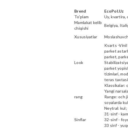
Brend
EcoPol.Uz
To'plam
Uy, kvartira, 
Mamlakat kelib
Belgiya, Ital
chiqishi
Xususiyatlar
Moslashuvcha
Kvarts -Vinil 
parket astarl
parket, parke
Look
Stabilizatsiy
parket yopish
tizimlari, mod
teras taxtas
Klassikalar: 
Yangi narsala
rang
Range: och ji
soyalarda kul
Neytral: kul;
31-sinf - ka
Sinflar
32-sinf - fo
33 sinf - yu