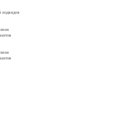
5 подвидов
лион
иантов
лион
иантов