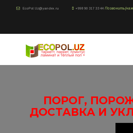
Позвонить(нажми
EcoPol.Uz@yandex.ru
+998 90 317 33 44
ПОРОГ, ПОРОЖ
ДОСТАВКА И УК