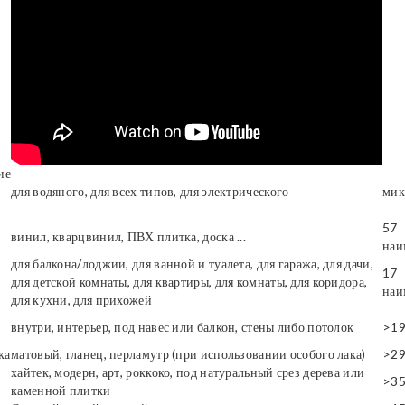
ие
для водяного, для всех типов, для электрического
мик
57
винил, кварцвинил, ПВХ плитка, доска ...
наи
для балкона/лоджии, для ванной и туалета, для гаража, для дачи,
17
для детской комнаты, для квартиры, для комнаты, для коридора,
наи
для кухни, для прихожей
внутри, интерьер, под навес или балкон, стены либо потолок
>1
ка
матовый, гланец, перламутр (при использовании особого лака)
>2
хайтек, модерн, арт, роккоко, под натуральный срез дерева или
>3
каменной плитки