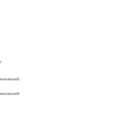
с
менований
менований
9
9
5