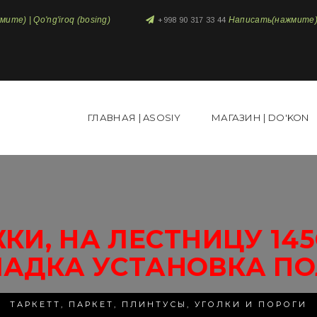
те) | Qo'ng'iroq (bosing)
Написать(нажмите) 
+998 90 317 33 44
ГЛАВНАЯ | ASOSIY
МАГАЗИН | DO'KON
КИ, НА ЛЕСТНИЦУ 14
ЛАДКА УСТАНОВКА ПО
ТАРКЕТТ, ПАРКЕТ, ПЛИНТУСЫ, УГОЛКИ И ПОРОГИ