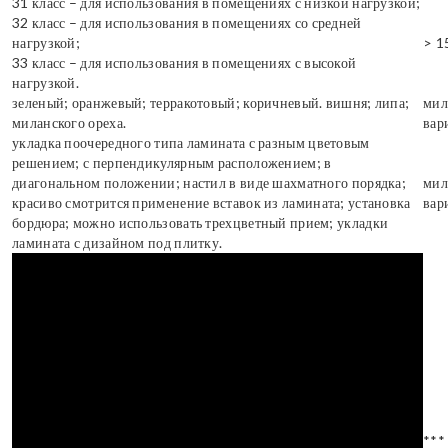
31 класс – для использования в помещениях с низкой нагрузкой;
32 класс – для использования в помещениях со средней
нагрузкой;
> 1
33 класс – для использования в помещениях с высокой
нагрузкой.
зеленый; оранжевый; терракотовый; коричневый. вишня; липа;
мил
миланского ореха.
вар
укладка поочередного типа ламината с разным цветовым
решением; с перпендикулярным расположением; в
диагональном положении; настил в виде шахматного порядка;
мил
красиво смотрится применение вставок из ламината; установка
вар
бордюра; можно использовать трехцветный прием; укладки
ламината с дизайном под плитку.
***