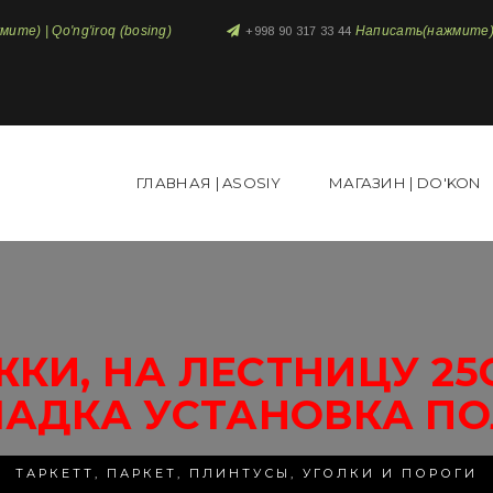
те) | Qo'ng'iroq (bosing)
Написать(нажмите) 
+998 90 317 33 44
ГЛАВНАЯ | ASOSIY
МАГАЗИН | DO'KON
ЖКИ, НА ЛЕСТНИЦУ 25
ЛАДКА УСТАНОВКА ПО
ТАРКЕТТ, ПАРКЕТ, ПЛИНТУСЫ, УГОЛКИ И ПОРОГИ