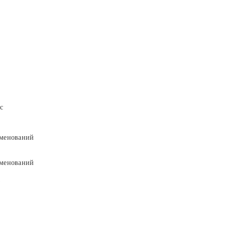
с
менований
менований
9
9
5