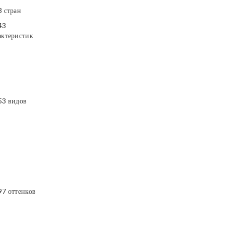
3 стран
43
актеристик
53 видов
97 оттенков