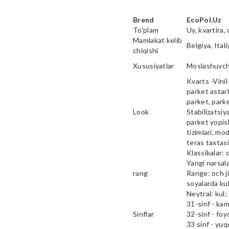
Brend
EcoPol.Uz
To'plam
Uy, kvartira, 
Mamlakat kelib
Belgiya, Ital
chiqishi
Xususiyatlar
Moslashuvcha
Kvarts -Vinil 
parket astarl
parket, parke
Look
Stabilizatsiy
parket yopish
tizimlari, mod
teras taxtas
Klassikalar: 
Yangi narsala
rang
Range: och ji
soyalarda kul
Neytral: kul;
31-sinf - ka
Sinflar
32-sinf - fo
33 sinf - yu