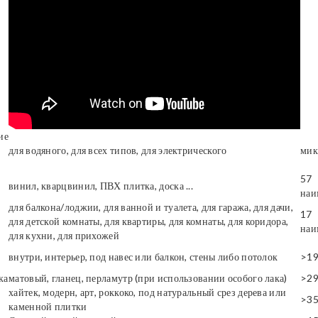
ие
для водяного, для всех типов, для электрического
мик
57
винил, кварцвинил, ПВХ плитка, доска ...
наи
для балкона/лоджии, для ванной и туалета, для гаража, для дачи,
17
для детской комнаты, для квартиры, для комнаты, для коридора,
наи
для кухни, для прихожей
внутри, интерьер, под навес или балкон, стены либо потолок
>1
ка
матовый, гланец, перламутр (при использовании особого лака)
>2
хайтек, модерн, арт, роккоко, под натуральный срез дерева или
>3
каменной плитки