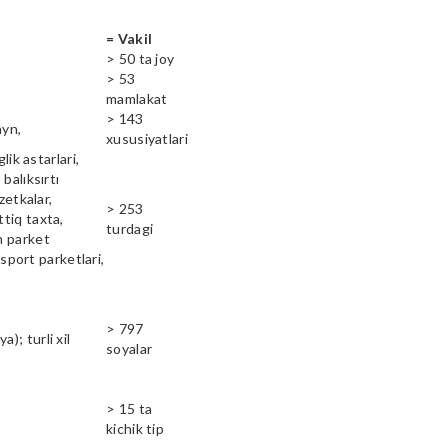
= Vakil
> 50 ta joy
> 53
mamlakat
> 143
ayn,
xususiyatlari
lik astarlari,
balıksırtı
zetkalar,
> 253
ttiq taxta,
turdagi
n parket
 sport parketlari,
> 797
); turli xil
soyalar
> 15 ta
kichik tip