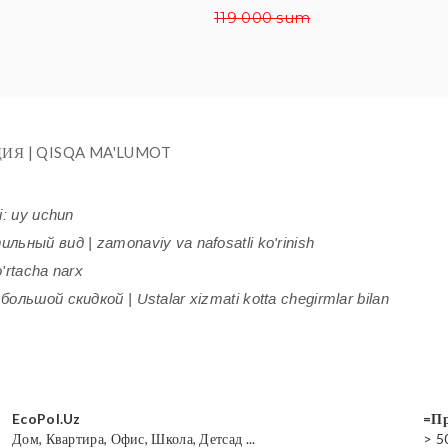
119 000 sum
ИЯ | QISQA MA'LUMOT
i: uy uchun
ьный вид | zamonaviy va nafosatli ko'rinish
'rtacha narx
ольшой скидкой | Ustalar xizmati kotta chegirmlar bilan
EcoPol.Uz
=Пр
Дом, Квартира, Офис, Школа, Детсад ...
> 5