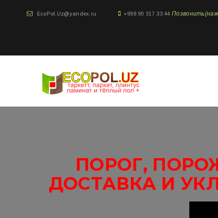
Позвонить(нажми
EcoPol.Uz@yandex.ru
+998 90 317 33 44
ПОРОГ, ПОРО
ДОСТАВКА И УК