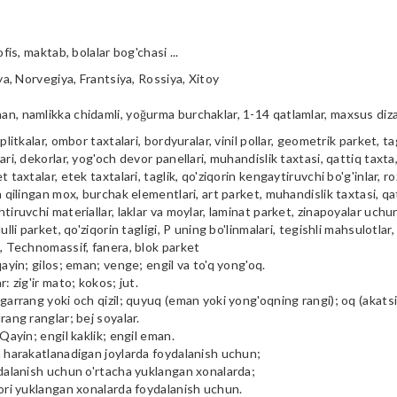
ofis, maktab, bolalar bog'chasi ...
iya, Norvegiya, Frantsiya, Rossiya, Xitoy
n, namlikka chidamli, yoğurma burchaklar, 1-14 qatlamlar, maxsus diz
plitkalar, ombor taxtalari, bordyuralar, vinil pollar, geometrik parket, tag
ari, dekorlar, yog'och devor panellari, muhandislik taxtasi, qattiq taxta, 
t taxtalar, etek taxtalari, taglik, qo'ziqorin kengaytiruvchi bo'g'inlar, ro
a qilingan mox, burchak elementlari, art parket, muhandislik taxtasi, qa
tiruvchi materiallar, laklar va moylar, laminat parket, zinapoyalar uchu
ulli parket, qo'ziqorin tagligi, P uning bo'linmalari, tegishli mahsulotlar,
i, Technomassif, fanera, blok parket
qayin; gilos; eman; venge; engil va to'q yong'oq.
r: zig'ir mato; kokos; jut.
garrang yoki och qizil; quyuq (eman yoki yong'oqning rangi); oq (akatsiya
rang ranglar; bej soyalar.
 Qayin; engil kaklik; engil eman.
m harakatlanadigan joylarda foydalanish uchun;
ydalanish uchun o'rtacha yuklangan xonalarda;
qori yuklangan xonalarda foydalanish uchun.