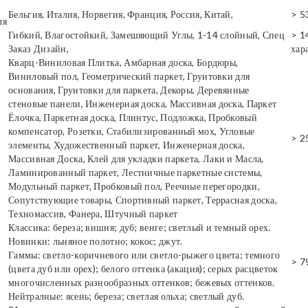
Бельгия, Италия, Норвегия, Франция, Россия, Китай,
> 5
ля
Гибкий, Влагостойкий, Замешяющий Углы, 1-14 слойный, Спец
> 1
Заказ Дизайн,
хар
Кварц-Виниловая Плитка, Амбарная доска, Бордюры,
Виниловый пол, Геометрический паркет, Грунтовки для
основания, Грунтовки для паркета, Декоры, Деревянные
стеновые панели, Инженерная доска, Массивная доска, Паркет
Ёлочка, Паркетная доска, Плинтус, Подложка, Пробковый
компенсатор, Розетки, Стабилизированный мох, Угловые
> 2
элементы, Художественный паркет, Инженерная доска,
Массивная Доска, Клей для укладки паркета, Лаки и Масла,
Ламинированный паркет, Лестничные паркетные системы,
Модульный паркет, Пробковый пол, Реечные перегородки,
Сопутствующие товары, Спортивный паркет, Террасная доска,
Техномассив, Фанера, Штучный паркет
Классика: береза; вишня; дуб; венге; светлый и темный орех.
Новинки: льняное полотно; кокос; джут.
Гаммы: светло-коричневого или светло-рыжего цвета; темного
> 7
(цвета дуб или орех); белого оттенка (акация); серых расцветок
многочисленных разнообразных оттенков; бежевых оттенков.
Нейтралные: ясень; береза; светлая ольха; светлый дуб.