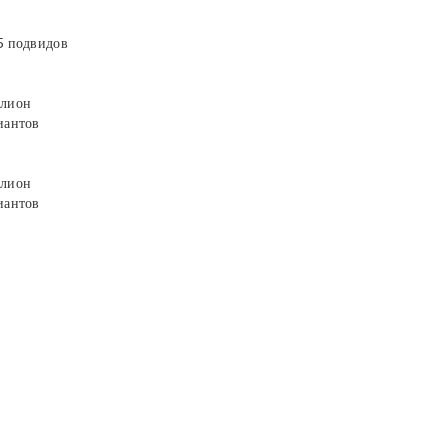
5 подвидов
лион
иантов
лион
иантов