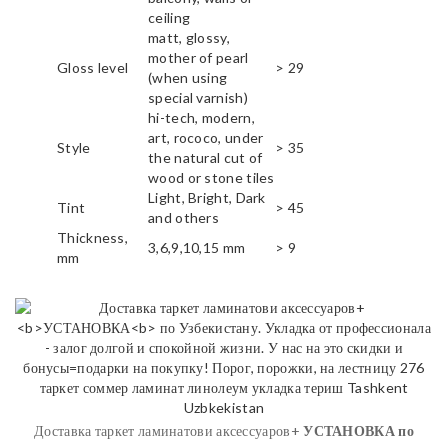
ceiling
matt, glossy,
mother of pearl
Gloss level
> 29
(when using
special varnish)
hi-tech, modern,
art, rococo, under
Style
> 35
the natural cut of
wood or stone tiles
Light, Bright, Dark
Tint
> 45
and others
Thickness,
3,6,9,10,15 mm
> 9
mm
Доставка таркет ламинатови аксессуаров+
УСТАНОВКА
по