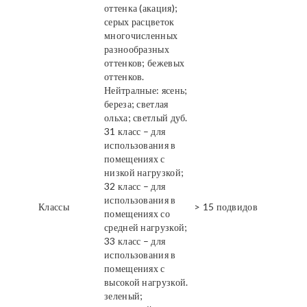
оттенка (акация);
серых расцветок
многочисленных
разнообразных
оттенков; бежевых
оттенков.
Нейтралные: ясень;
береза; светлая
ольха; светлый дуб.
31 класс – для
использования в
помещениях с
низкой нагрузкой;
32 класс – для
использования в
Классы
> 15 подвидов
помещениях со
средней нагрузкой;
33 класс – для
использования в
помещениях с
высокой нагрузкой.
зеленый;