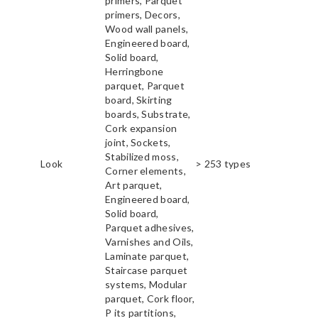
primers, Parquet
primers, Decors,
Wood wall panels,
Engineered board,
Solid board,
Herringbone
parquet, Parquet
board, Skirting
boards, Substrate,
Cork expansion
joint, Sockets,
Stabilized moss,
Look
> 253 types
Corner elements,
Art parquet,
Engineered board,
Solid board,
Parquet adhesives,
Varnishes and Oils,
Laminate parquet,
Staircase parquet
systems, Modular
parquet, Cork floor,
P its partitions,