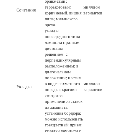
оранжевый;
терракотовый;
миллион
Сочетания
коричневый. вишня;
вариантов
липа; миланского
ореха.
укладка
поочередного типа
ламината с разным
цветовым
решением; с
перпендикулярным
расположением; в
диагональном
положении; настил
в виде шахматного
миллион
Укладка
порядка; красиво
вариантов
смотрится
применение вставок
из ламината;
установка бордюра;
можно использовать
трехцветный прием;
укладки ламината с