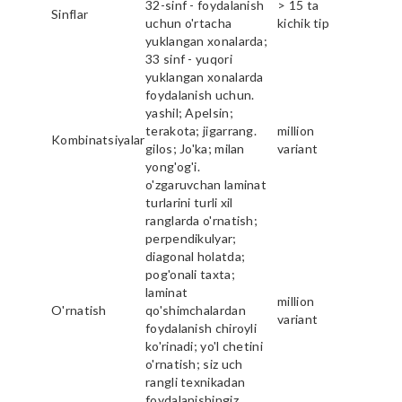
32-sinf - foydalanish
> 15 ta
Sinflar
uchun o'rtacha
kichik tip
yuklangan xonalarda;
33 sinf - yuqori
yuklangan xonalarda
foydalanish uchun.
yashil; Apelsin;
terakota; jigarrang.
million
Kombinatsiyalar
gilos; Jo'ka; milan
variant
yong'og'i.
o'zgaruvchan laminat
turlarini turli xil
ranglarda o'rnatish;
perpendikulyar;
diagonal holatda;
pog'onali taxta;
laminat
million
O'rnatish
qo'shimchalardan
variant
foydalanish chiroyli
ko'rinadi; yo'l chetini
o'rnatish; siz uch
rangli texnikadan
foydalanishingiz