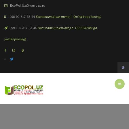
EcoPol.Uz@yandex.ru
+998 90 317 33 44
Позвонить(нажмите) | Qo'ng'iroq (bosing)
+998 90 317 33 44
Написать(нажмите) в TELEGRAM ga
yozish(bosing)