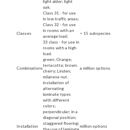
light alder; light
oak.
Class 31 - for use
in low traffic areas;
Class 32 - for use
in rooms with an
Classes
> 15 subspecies
average load;
33 class - for use in
rooms with a high
load.
green; Orange;
terracotta; brown.
Combinations
a million options
cherry; Linden;
milanese nut.
installation of
alternating
laminate types
with different
colors;
perpendicular; in a
diagonal position;
staggered flooring;
Installation
million options
the use of laminate