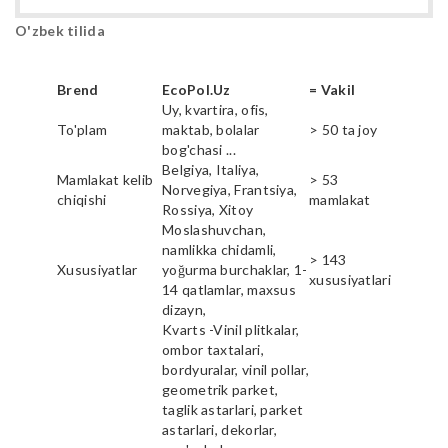
O'zbek tilida
Brend
EcoPol.Uz
= Vakil
Uy, kvartira, ofis,
To'plam
maktab, bolalar
> 50 ta joy
bog'chasi ...
Belgiya, Italiya,
Mamlakat kelib
> 53
Norvegiya, Frantsiya,
chiqishi
mamlakat
Rossiya, Xitoy
Moslashuvchan,
namlikka chidamli,
> 143
Xususiyatlar
yoğurma burchaklar, 1-
xususiyatlari
14 qatlamlar, maxsus
dizayn,
Kvarts -Vinil plitkalar,
ombor taxtalari,
bordyuralar, vinil pollar,
geometrik parket,
taglik astarlari, parket
astarlari, dekorlar,