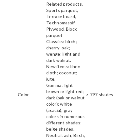
Related products,
Sports parquet,
Terrace board,
Technomassif,
Plywood, Block
parquet
Classics: birch;
cherry; oak;
wenge; light and
dark walnut.
New items: linen
cloth; coconut;
jute.
Gamma: light
brown or light red;
Color
> 797 shades
dark (oak or walnut
color); white
(acacia); gray
colors in numerous
different shades;
beige shades.
Neutral: ash; Birch;