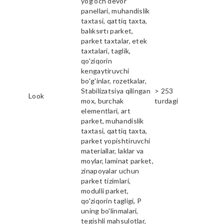
yog'och devor
panellari, muhandislik
taxtasi, qattiq taxta,
balıksırtı parket,
parket taxtalar, etek
taxtalari, taglik,
qo'ziqorin
kengaytiruvchi
bo'g'inlar, rozetkalar,
Stabilizatsiya qilingan
> 253
Look
mox, burchak
turdagi
elementlari, art
parket, muhandislik
taxtasi, qattiq taxta,
parket yopishtiruvchi
materiallar, laklar va
moylar, laminat parket,
zinapoyalar uchun
parket tizimlari,
modulli parket,
qo'ziqorin tagligi, P
uning bo'linmalari,
tegishli mahsulotlar,