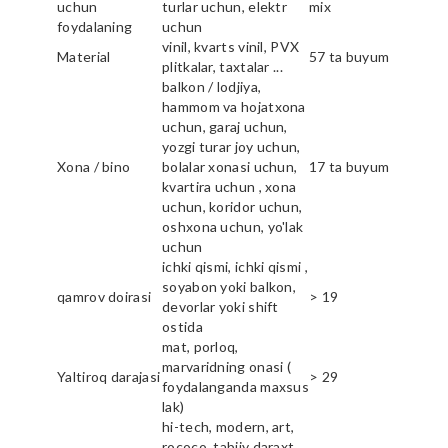
uchun
turlar uchun, elektr
mix
foydalaning
uchun
vinil, kvarts vinil, PVX
Material
57 ta buyum
plitkalar, taxtalar ...
balkon / lodjiya,
hammom va hojatxona
uchun, garaj uchun,
yozgi turar joy uchun,
Xona / bino
bolalar xonasi uchun,
17 ta buyum
kvartira uchun , xona
uchun, koridor uchun,
oshxona uchun, yo'lak
uchun
ichki qismi, ichki qismi ,
soyabon yoki balkon,
qamrov doirasi
> 19
devorlar yoki shift
ostida
mat, porloq,
marvaridning onasi (
Yaltiroq darajasi
> 29
foydalanganda maxsus
lak)
hi-tech, modern, art,
rococo, tabiiy daraxt