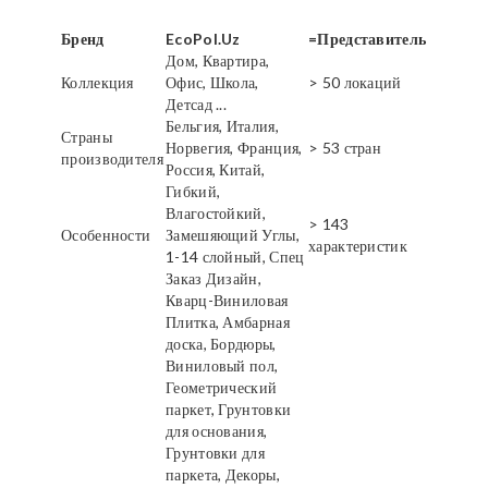
Бренд
EcoPol.Uz
=Представитель
Дом, Квартира,
Коллекция
Офис, Школа,
> 50 локаций
Детсад ...
Бельгия, Италия,
Страны
Норвегия, Франция,
> 53 стран
производителя
Россия, Китай,
Гибкий,
Влагостойкий,
> 143
Особенности
Замешяющий Углы,
характеристик
1-14 слойный, Спец
Заказ Дизайн,
Кварц-Виниловая
Плитка, Амбарная
доска, Бордюры,
Виниловый пол,
Геометрический
паркет, Грунтовки
для основания,
Грунтовки для
паркета, Декоры,