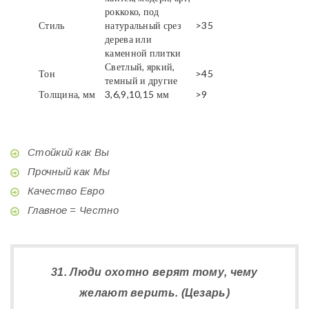
роккоко, под
Стиль
натуральный срез
>35
дерева или
каменной плитки
Светлый, яркий,
Тон
>45
темный и другие
Толщина, мм
3,6,9,10,15 мм
>9
Стойкий как Вы
Прочный как Мы
Качество Евро
Главное = Честно
31. Люди охотно верят тому, чему
желают верить. (Цезарь)