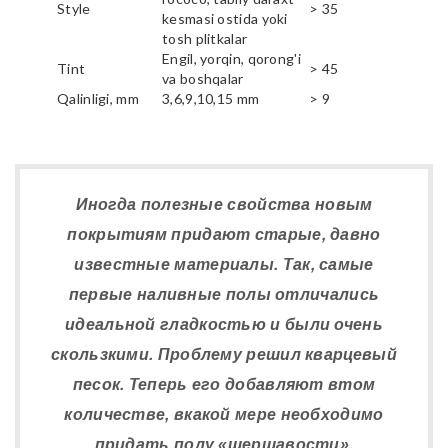
Style
> 35
kesmasi ostida yoki
tosh plitkalar
Engil, yorqin, qorong'i
Tint
> 45
va boshqalar
Qalinligi, mm
3,6,9,10,15 mm
> 9
Иногда полезные свойства новым
покрытиям придают старые, давно
известные материалы. Так, самые
первые наливные полы отличались
идеальной гладкостью и были очень
скользкими. Проблему решил кварцевый
песок. Теперь его добавляют втом
количестве, вкакой мере необходимо
придать полу «шершавости».