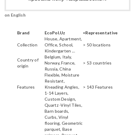
on English
Brand
EcoPol.Uz
=Representative
House, Apartment,
Collection
Office, School,
> 50 locations
Kindergarten ...
Belgium, Italy,
Country of
Norway, France,
> 53 countries
origin
Russia, China
Flexible, Moisture
Resistant,
Features
Kneading Angles,
> 143 Features
1-14 Layers,
Custom Design,
Quartz -Vinyl Tiles,
Barn boards,
Curbs, Vinyl
flooring, Geometric
parquet, Base