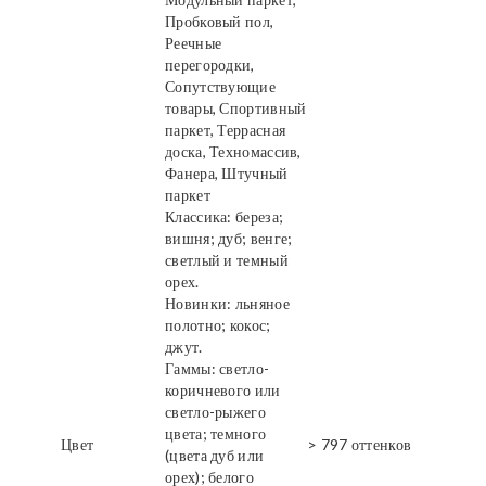
Пробковый пол,
Реечные
перегородки,
Сопутствующие
товары, Спортивный
паркет, Террасная
доска, Техномассив,
Фанера, Штучный
паркет
Классика: береза;
вишня; дуб; венге;
светлый и темный
орех.
Новинки: льняное
полотно; кокос;
джут.
Гаммы: светло-
коричневого или
светло-рыжего
цвета; темного
Цвет
> 797 оттенков
(цвета дуб или
орех); белого