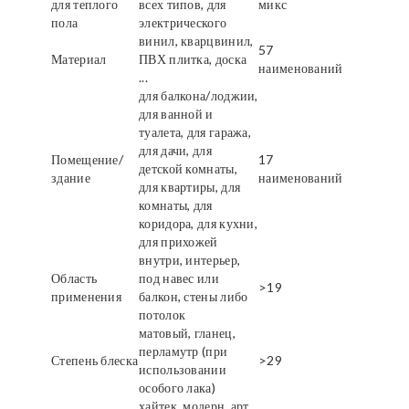
для теплого
всех типов, для
микс
пола
электрического
винил, кварцвинил,
57
Материал
ПВХ плитка, доска
наименований
...
для балкона/лоджии,
для ванной и
туалета, для гаража,
для дачи, для
Помещение/
17
детской комнаты,
здание
наименований
для квартиры, для
комнаты, для
коридора, для кухни,
для прихожей
внутри, интерьер,
Область
под навес или
>19
применения
балкон, стены либо
потолок
матовый, гланец,
перламутр (при
Степень блеска
>29
использовании
особого лака)
хайтек, модерн, арт,