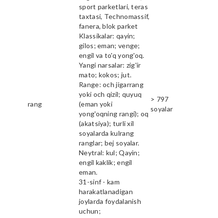
sport parketlari, teras
taxtasi, Technomassif,
fanera, blok parket
Klassikalar: qayin;
gilos; eman; venge;
engil va to'q yong'oq.
Yangi narsalar: zig'ir
mato; kokos; jut.
Range: och jigarrang
yoki och qizil; quyuq
> 797
rang
(eman yoki
soyalar
yong'oqning rangi); oq
(akatsiya); turli xil
soyalarda kulrang
ranglar; bej soyalar.
Neytral: kul; Qayin;
engil kaklik; engil
eman.
31-sinf - kam
harakatlanadigan
joylarda foydalanish
uchun;