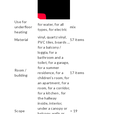
Use for
for water, for all
underfloor
mix
types, for electric
heating
vinyl, quartz vinyl,
Material
57 items
PVC tiles, boards ...
for a balcony /
loggia, for a
bathroom and a
toilet, for a garage,
for a summer
Room /
residence, for a
17 items
building
children's room, for
an apartment, for a
room, for a corridor,
for a kitchen , for
the hallway
inside, interior,
under a canopy or
Scope
> 19
balcony, walls or