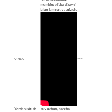
mumkin; plitka dizayni
bilan laminat yotqizish.
Video
***
Yerdan isitish
suv uchun, barcha