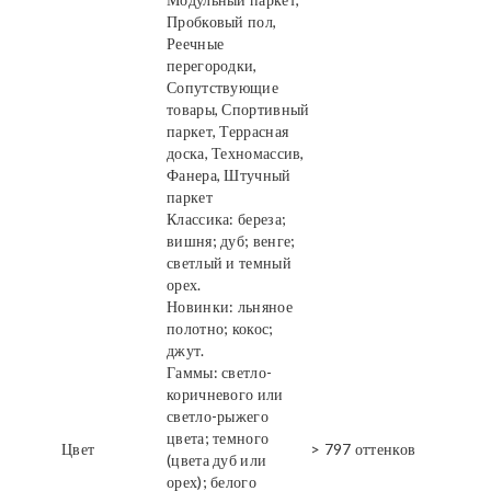
Пробковый пол,
Реечные
перегородки,
Сопутствующие
товары, Спортивный
паркет, Террасная
доска, Техномассив,
Фанера, Штучный
паркет
Классика: береза;
вишня; дуб; венге;
светлый и темный
орех.
Новинки: льняное
полотно; кокос;
джут.
Гаммы: светло-
коричневого или
светло-рыжего
цвета; темного
Цвет
> 797 оттенков
(цвета дуб или
орех); белого