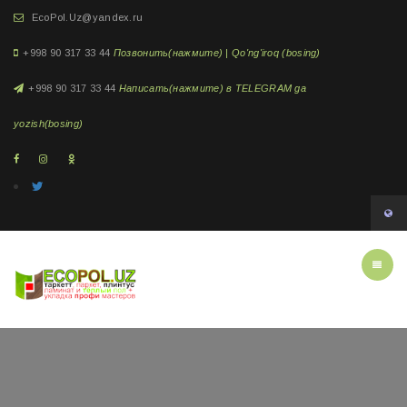
EcoPol.Uz@yandex.ru
+998 90 317 33 44
Позвонить(нажмите) | Qo'ng'iroq (bosing)
+998 90 317 33 44
Написать(нажмите) в TELEGRAM ga
yozish(bosing)