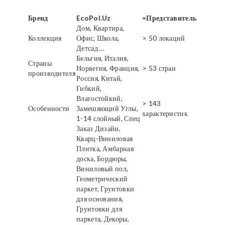
Бренд
EcoPol.Uz
=Представитель
Дом, Квартира,
Коллекция
Офис, Школа,
> 50 локаций
Детсад ...
Бельгия, Италия,
Страны
Норвегия, Франция,
> 53 стран
производителя
Россия, Китай,
Гибкий,
Влагостойкий,
> 143
Особенности
Замешяющий Углы,
характеристик
1-14 слойный, Спец
Заказ Дизайн,
Кварц-Виниловая
Плитка, Амбарная
доска, Бордюры,
Виниловый пол,
Геометрический
паркет, Грунтовки
для основания,
Грунтовки для
паркета, Декоры,