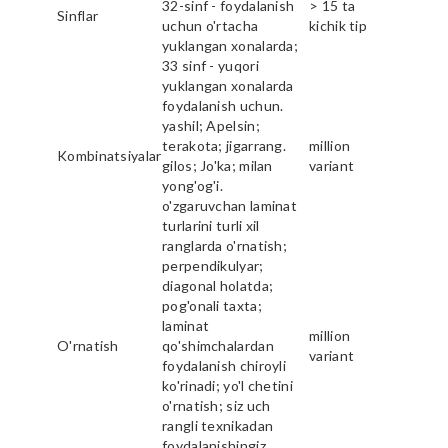
32-sinf - foydalanish
> 15 ta
Sinflar
uchun o'rtacha
kichik tip
yuklangan xonalarda;
33 sinf - yuqori
yuklangan xonalarda
foydalanish uchun.
yashil; Apelsin;
terakota; jigarrang.
million
Kombinatsiyalar
gilos; Jo'ka; milan
variant
yong'og'i.
o'zgaruvchan laminat
turlarini turli xil
ranglarda o'rnatish;
perpendikulyar;
diagonal holatda;
pog'onali taxta;
laminat
million
O'rnatish
qo'shimchalardan
variant
foydalanish chiroyli
ko'rinadi; yo'l chetini
o'rnatish; siz uch
rangli texnikadan
foydalanishingiz