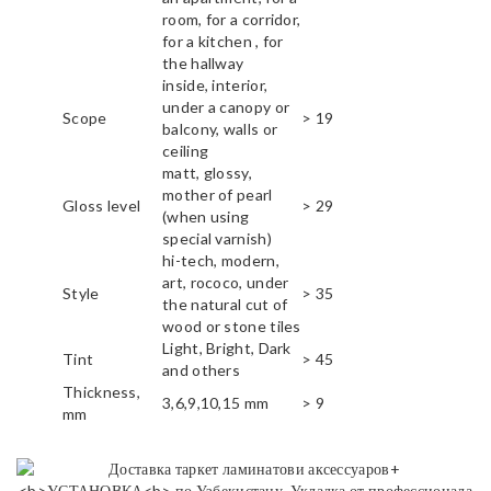
room, for a corridor,
for a kitchen , for
the hallway
inside, interior,
under a canopy or
Scope
> 19
balcony, walls or
ceiling
matt, glossy,
mother of pearl
Gloss level
> 29
(when using
special varnish)
hi-tech, modern,
art, rococo, under
Style
> 35
the natural cut of
wood or stone tiles
Light, Bright, Dark
Tint
> 45
and others
Thickness,
3,6,9,10,15 mm
> 9
mm