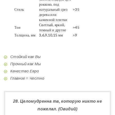
роккоко, под
Стиль
натуральный срез
>35
дерева или
каменной плитки
Светлый, яркий,
Тон
>45
темный и другие
Толщина, мм
3,6,9,10,15 мм
>9
Стойкий как Вы
Прочный как Мы
Качество Евро
Главное = Честно
28. Целомудренна та, которую никто не
пожелал. (Овидий)