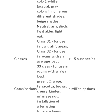
color); white
(acacia); gray
colors in numerous
different shades;
beige shades.
Neutral: ash; Birch;
light alder; light
oak.
Class 31 - for use
in low traffic areas;
Class 32 - for use
in rooms with an
Classes
> 15 subspecies
average load;
33 class - for use in
rooms with a high
load.
green; Orange;
terracotta; brown.
Combinations
a million options
cherry; Linden;
milanese nut.
installation of
alternating
laminate types