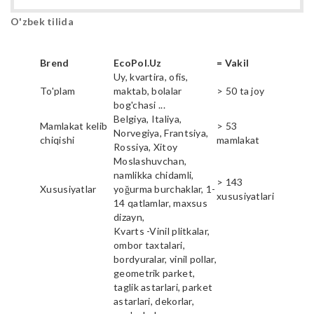
O'zbek tilida
Brend
EcoPol.Uz
= Vakil
Uy, kvartira, ofis,
To'plam
maktab, bolalar
> 50 ta joy
bog'chasi ...
Belgiya, Italiya,
Mamlakat kelib
> 53
Norvegiya, Frantsiya,
chiqishi
mamlakat
Rossiya, Xitoy
Moslashuvchan,
namlikka chidamli,
> 143
Xususiyatlar
yoğurma burchaklar, 1-
xususiyatlari
14 qatlamlar, maxsus
dizayn,
Kvarts -Vinil plitkalar,
ombor taxtalari,
bordyuralar, vinil pollar,
geometrik parket,
taglik astarlari, parket
astarlari, dekorlar,