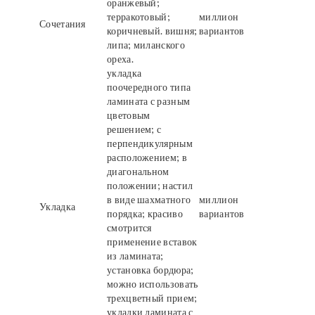
оранжевый;
терракотовый;
миллион
Сочетания
коричневый. вишня;
вариантов
липа; миланского
ореха.
укладка
поочередного типа
ламината с разным
цветовым
решением; с
перпендикулярным
расположением; в
диагональном
положении; настил
в виде шахматного
миллион
Укладка
порядка; красиво
вариантов
смотрится
применение вставок
из ламината;
установка бордюра;
можно использовать
трехцветный прием;
укладки ламината с