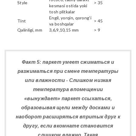
Style
> 35
kesmasi ostida yoki
tosh plitkalar
Engil, yorqin, qorong'i
Tint
> 45
va boshqalar
Qalinligi, mm
3,6,9,10,15 mm
> 9
Факт 5: паркет умеет сжиматься и
разжиматься при смене температуры
или влажности - Слишком низкая
температура впомещении
«вынуждает» паркет ссыхаться,
образовывая щели между досками и
наоборот расширяться впритык друг к
другу, если вкомнате становится
слишком влажно. Такая