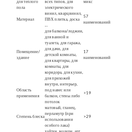
для теплого
всех типов, для
микс
пола
электрического
винил, кварцвинил,
57
Материал
ПВХ плитка, доска
наименований
...
для балкона/лоджии,
для ванной и
туалета, для гаража,
для дачи, для
Помещение/
17
детской комнаты,
здание
наименований
для квартиры, для
комнаты, для
коридора, для кухни,
для прихожей
внутри, интерьер,
Область
под навес или
>19
применения
балкон, стены либо
потолок
матовый, гланец,
перламутр (при
Степень блеска
>29
использовании
особого лака)
хайтек, модерн, арт,