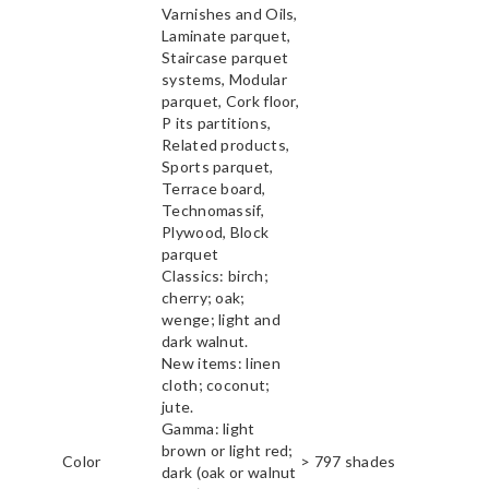
Varnishes and Oils,
Laminate parquet,
Staircase parquet
systems, Modular
parquet, Cork floor,
P its partitions,
Related products,
Sports parquet,
Terrace board,
Technomassif,
Plywood, Block
parquet
Classics: birch;
cherry; oak;
wenge; light and
dark walnut.
New items: linen
cloth; coconut;
jute.
Gamma: light
brown or light red;
Color
> 797 shades
dark (oak or walnut