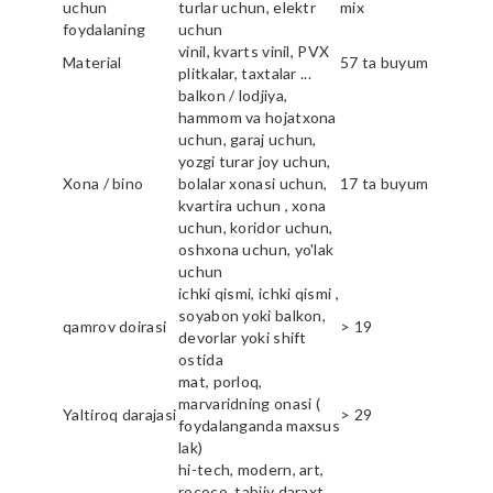
uchun
turlar uchun, elektr
mix
foydalaning
uchun
vinil, kvarts vinil, PVX
Material
57 ta buyum
plitkalar, taxtalar ...
balkon / lodjiya,
hammom va hojatxona
uchun, garaj uchun,
yozgi turar joy uchun,
Xona / bino
bolalar xonasi uchun,
17 ta buyum
kvartira uchun , xona
uchun, koridor uchun,
oshxona uchun, yo'lak
uchun
ichki qismi, ichki qismi ,
soyabon yoki balkon,
qamrov doirasi
> 19
devorlar yoki shift
ostida
mat, porloq,
marvaridning onasi (
Yaltiroq darajasi
> 29
foydalanganda maxsus
lak)
hi-tech, modern, art,
rococo, tabiiy daraxt