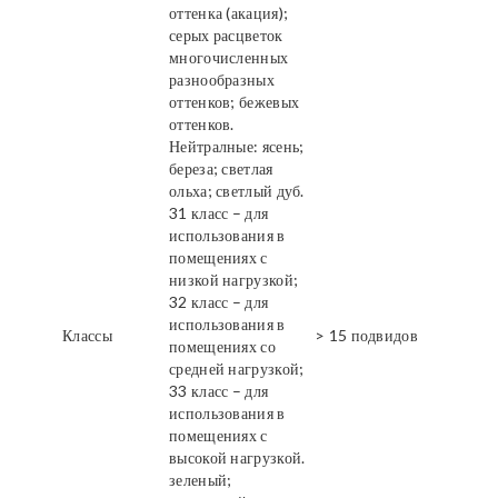
оттенка (акация);
серых расцветок
многочисленных
разнообразных
оттенков; бежевых
оттенков.
Нейтралные: ясень;
береза; светлая
ольха; светлый дуб.
31 класс – для
использования в
помещениях с
низкой нагрузкой;
32 класс – для
использования в
Классы
> 15 подвидов
помещениях со
средней нагрузкой;
33 класс – для
использования в
помещениях с
высокой нагрузкой.
зеленый;