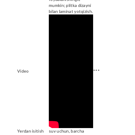
mumkin; plitka dizayni
bilan laminat yotqizish.
Video
***
Yerdan isitish
suv uchun, barcha