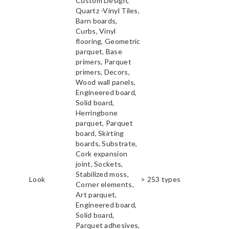
Custom Design,
Quartz -Vinyl Tiles,
Barn boards,
Curbs, Vinyl
flooring, Geometric
parquet, Base
primers, Parquet
primers, Decors,
Wood wall panels,
Engineered board,
Solid board,
Herringbone
parquet, Parquet
board, Skirting
boards, Substrate,
Cork expansion
joint, Sockets,
Stabilized moss,
Look
> 253 types
Corner elements,
Art parquet,
Engineered board,
Solid board,
Parquet adhesives,