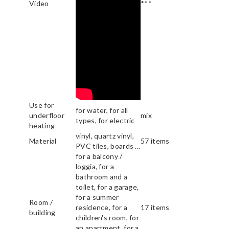
Video
***
Use for
for water, for all
underfloor
mix
types, for electric
heating
vinyl, quartz vinyl,
Material
57 items
PVC tiles, boards ...
for a balcony /
loggia, for a
bathroom and a
toilet, for a garage,
for a summer
Room /
residence, for a
17 items
building
children's room, for
an apartment, for a