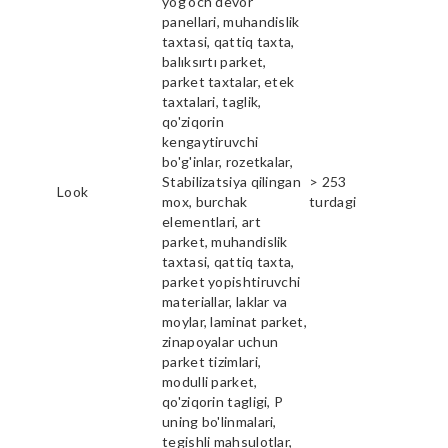
yog'och devor
panellari, muhandislik
taxtasi, qattiq taxta,
balıksırtı parket,
parket taxtalar, etek
taxtalari, taglik,
qo'ziqorin
kengaytiruvchi
bo'g'inlar, rozetkalar,
Stabilizatsiya qilingan
> 253
Look
mox, burchak
turdagi
elementlari, art
parket, muhandislik
taxtasi, qattiq taxta,
parket yopishtiruvchi
materiallar, laklar va
moylar, laminat parket,
zinapoyalar uchun
parket tizimlari,
modulli parket,
qo'ziqorin tagligi, P
uning bo'linmalari,
tegishli mahsulotlar,