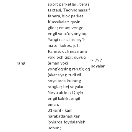
sport parketlari, teras
taxtasi, Technomassif,
fanera, blok parket
Klassikalar: qayin;
gilos; eman; venge;
engil va to'q yong'oq.
Yangi narsalar: zig'ir
mato; kokos; jut.
Range: och jigarrang
yoki och qizil; quyuq
> 797
rang
(eman yoki
soyalar
yong'oqning rangi); oq
(akatsiya); turli xil
soyalarda kulrang
ranglar; bej soyalar.
Neytral: kul; Qayin;
engil kaklik; engil
eman.
31-sinf - kam
harakatlanadigan
joylarda foydalanish
uchun;