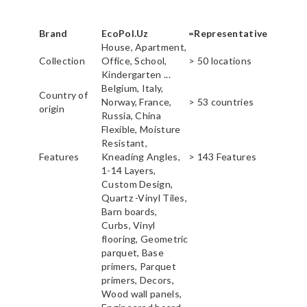
Brand
EcoPol.Uz
=Representative
House, Apartment,
Collection
Office, School,
> 50 locations
Kindergarten ...
Belgium, Italy,
Country of
Norway, France,
> 53 countries
origin
Russia, China
Flexible, Moisture
Resistant,
Features
Kneading Angles,
> 143 Features
1-14 Layers,
Custom Design,
Quartz -Vinyl Tiles,
Barn boards,
Curbs, Vinyl
flooring, Geometric
parquet, Base
primers, Parquet
primers, Decors,
Wood wall panels,