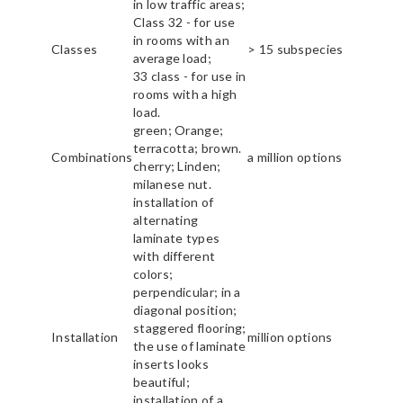
in low traffic areas;
Class 32 - for use
in rooms with an
Classes
> 15 subspecies
average load;
33 class - for use in
rooms with a high
load.
green; Orange;
terracotta; brown.
Combinations
a million options
cherry; Linden;
milanese nut.
installation of
alternating
laminate types
with different
colors;
perpendicular; in a
diagonal position;
staggered flooring;
Installation
million options
the use of laminate
inserts looks
beautiful;
installation of a