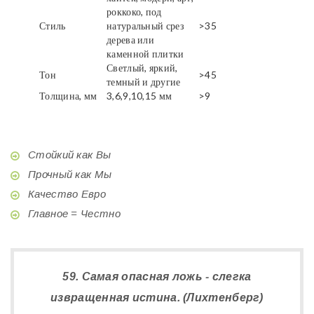
роккоко, под
Стиль
натуральный срез
>35
дерева или
каменной плитки
Светлый, яркий,
Тон
>45
темный и другие
Толщина, мм
3,6,9,10,15 мм
>9
Стойкий как Вы
Прочный как Мы
Качество Евро
Главное = Честно
59. Самая опасная ложь - слегка
извращенная истина. (Лихтенберг)