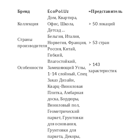
Бренд
EcoPol.Uz
=Представитель
Дом, Квартира,
Коллекция
Офис, Школа,
> 50 локаций
Детсад ...
Бельгия, Италия,
Страны
Норвегия, Франция,
> 53 стран
производителя
Россия, Китай,
Гибкий,
Влагостойкий,
> 143
Особенности
Замешяющий Углы,
характеристик
1-14 слойный, Спец
Заказ Дизайн,
Кварц-Виниловая
Плитка, Амбарная
доска, Бордюры,
Виниловый пол,
Геометрический
паркет, Грунтовки
для основания,
Грунтовки для
паркета, Декоры,