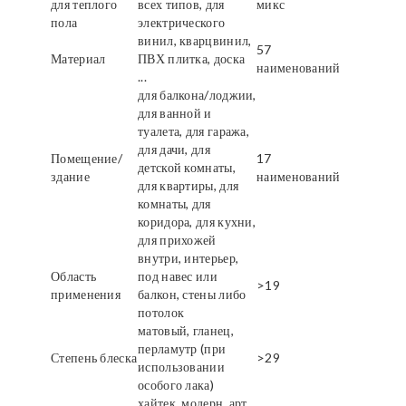
для теплого
всех типов, для
микс
пола
электрического
винил, кварцвинил,
57
Материал
ПВХ плитка, доска
наименований
...
для балкона/лоджии,
для ванной и
туалета, для гаража,
для дачи, для
Помещение/
17
детской комнаты,
здание
наименований
для квартиры, для
комнаты, для
коридора, для кухни,
для прихожей
внутри, интерьер,
Область
под навес или
>19
применения
балкон, стены либо
потолок
матовый, гланец,
перламутр (при
Степень блеска
>29
использовании
особого лака)
хайтек, модерн, арт,