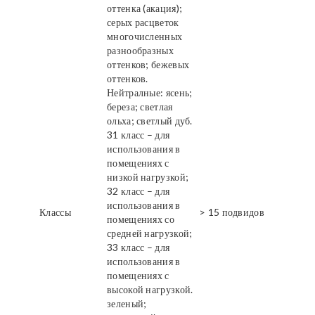
оттенка (акация);
серых расцветок
многочисленных
разнообразных
оттенков; бежевых
оттенков.
Нейтралные: ясень;
береза; светлая
ольха; светлый дуб.
31 класс – для
использования в
помещениях с
низкой нагрузкой;
32 класс – для
использования в
Классы
> 15 подвидов
помещениях со
средней нагрузкой;
33 класс – для
использования в
помещениях с
высокой нагрузкой.
зеленый;