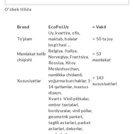
O'zbek tilida
Brend
EcoPol.Uz
= Vakil
Uy, kvartira, ofis,
To'plam
maktab, bolalar
> 50 ta joy
bog'chasi ...
Belgiya, Italiya,
Mamlakat kelib
> 53
Norvegiya, Frantsiya,
chiqishi
mamlakat
Rossiya, Xitoy
Moslashuvchan,
namlikka chidamli,
> 143
Xususiyatlar
yoğurma burchaklar, 1-
xususiyatlari
14 qatlamlar, maxsus
dizayn,
Kvarts -Vinil plitkalar,
ombor taxtalari,
bordyuralar, vinil pollar,
geometrik parket,
taglik astarlari, parket
astarlari, dekorlar,