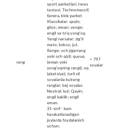
sport parketlari, teras
taxtasi, Technomassif,
fanera, blok parket
Klassikalar: qayin;
gilos; eman; venge;
engil va to'q yong'oq.
Yangi narsalar: zig'ir
mato; kokos; jut.
Range: och jigarrang
yoki och qizil; quyuq
> 797
rang
(eman yoki
soyalar
yong'oqning rangi); oq
(akatsiya); turli xil
soyalarda kulrang
ranglar; bej soyalar.
Neytral: kul; Qayin;
engil kaklik; engil
eman.
31-sinf - kam
harakatlanadigan
joylarda foydalanish
uchun;