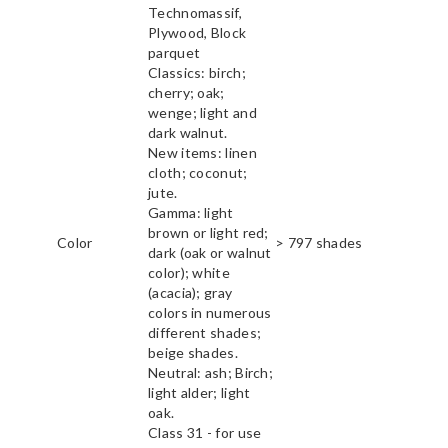
Technomassif,
Plywood, Block
parquet
Classics: birch;
cherry; oak;
wenge; light and
dark walnut.
New items: linen
cloth; coconut;
jute.
Gamma: light
brown or light red;
Color
> 797 shades
dark (oak or walnut
color); white
(acacia); gray
colors in numerous
different shades;
beige shades.
Neutral: ash; Birch;
light alder; light
oak.
Class 31 - for use