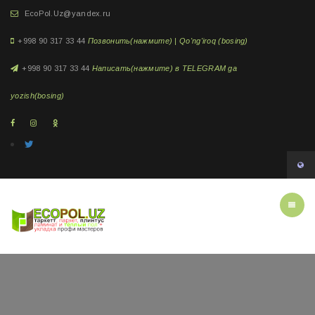
EcoPol.Uz@yandex.ru
+998 90 317 33 44
Позвонить(нажмите) | Qo'ng'iroq (bosing)
+998 90 317 33 44
Написать(нажмите) в TELEGRAM ga
yozish(bosing)