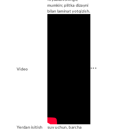
mumkin; plitka dizayni
bilan laminat yotqizish.
Video
***
Yerdan isitish
suv uchun, barcha