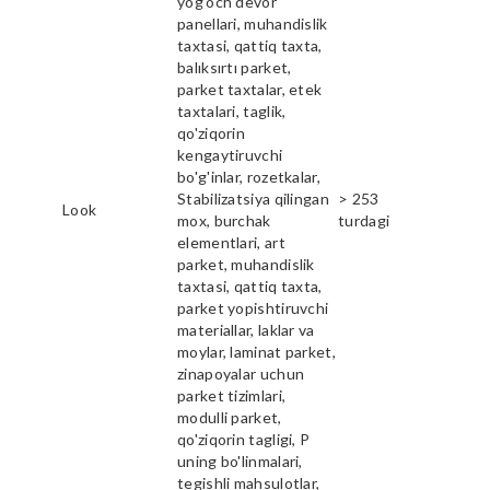
yog'och devor
panellari, muhandislik
taxtasi, qattiq taxta,
balıksırtı parket,
parket taxtalar, etek
taxtalari, taglik,
qo'ziqorin
kengaytiruvchi
bo'g'inlar, rozetkalar,
Stabilizatsiya qilingan
> 253
Look
mox, burchak
turdagi
elementlari, art
parket, muhandislik
taxtasi, qattiq taxta,
parket yopishtiruvchi
materiallar, laklar va
moylar, laminat parket,
zinapoyalar uchun
parket tizimlari,
modulli parket,
qo'ziqorin tagligi, P
uning bo'linmalari,
tegishli mahsulotlar,