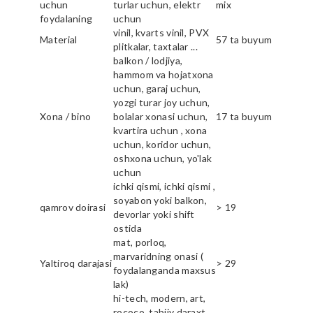
uchun
turlar uchun, elektr
mix
foydalaning
uchun
vinil, kvarts vinil, PVX
Material
57 ta buyum
plitkalar, taxtalar ...
balkon / lodjiya,
hammom va hojatxona
uchun, garaj uchun,
yozgi turar joy uchun,
Xona / bino
bolalar xonasi uchun,
17 ta buyum
kvartira uchun , xona
uchun, koridor uchun,
oshxona uchun, yo'lak
uchun
ichki qismi, ichki qismi ,
soyabon yoki balkon,
qamrov doirasi
> 19
devorlar yoki shift
ostida
mat, porloq,
marvaridning onasi (
Yaltiroq darajasi
> 29
foydalanganda maxsus
lak)
hi-tech, modern, art,
rococo, tabiiy daraxt