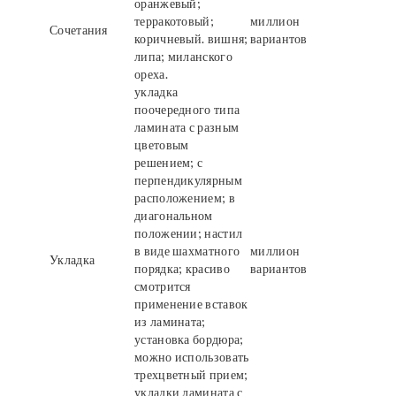
оранжевый;
терракотовый;
миллион
Сочетания
коричневый. вишня;
вариантов
липа; миланского
ореха.
укладка
поочередного типа
ламината с разным
цветовым
решением; с
перпендикулярным
расположением; в
диагональном
положении; настил
в виде шахматного
миллион
Укладка
порядка; красиво
вариантов
смотрится
применение вставок
из ламината;
установка бордюра;
можно использовать
трехцветный прием;
укладки ламината с