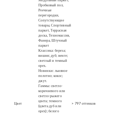
Пробковый пол,
Реечные
перегородки,
Сопутствующие
товары, Спортивный
паркет, Террасная
доска, Техномассив,
Фанера, Штучный
паркет
Классика: береза;
вишня; дуб; венге;
светлый и темный
орех.
Новинки: льняное
полотно; кокос;
джут.
Гаммы: светло-
коричневого или
светло-рыжего
цвета; темного
Цвет
> 797 оттенков
(цвета дуб или
орех); белого