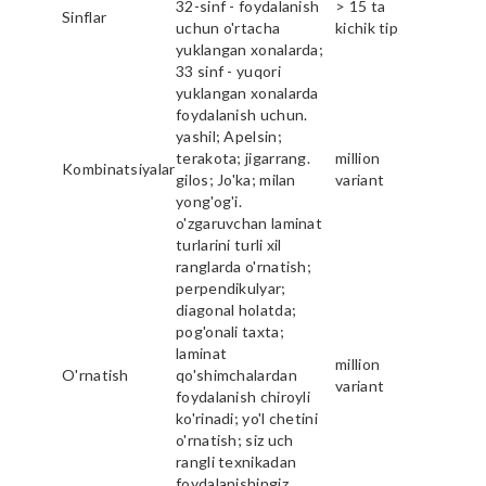
32-sinf - foydalanish
> 15 ta
Sinflar
uchun o'rtacha
kichik tip
yuklangan xonalarda;
33 sinf - yuqori
yuklangan xonalarda
foydalanish uchun.
yashil; Apelsin;
terakota; jigarrang.
million
Kombinatsiyalar
gilos; Jo'ka; milan
variant
yong'og'i.
o'zgaruvchan laminat
turlarini turli xil
ranglarda o'rnatish;
perpendikulyar;
diagonal holatda;
pog'onali taxta;
laminat
million
O'rnatish
qo'shimchalardan
variant
foydalanish chiroyli
ko'rinadi; yo'l chetini
o'rnatish; siz uch
rangli texnikadan
foydalanishingiz