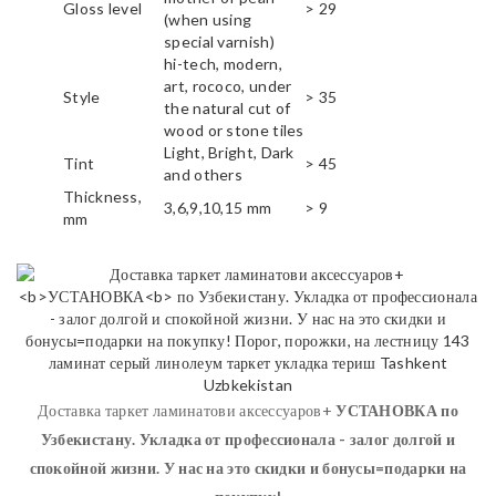
Gloss level
> 29
(when using
special varnish)
hi-tech, modern,
art, rococo, under
Style
> 35
the natural cut of
wood or stone tiles
Light, Bright, Dark
Tint
> 45
and others
Thickness,
3,6,9,10,15 mm
> 9
mm
Доставка таркет ламинатови аксессуаров+
УСТАНОВКА
по
Узбекистану. Укладка от профессионала - залог долгой и
спокойной жизни. У нас на это скидки и бонусы=подарки на