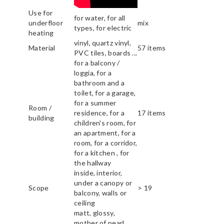
Use for
for water, for all
underfloor
mix
types, for electric
heating
vinyl, quartz vinyl,
Material
57 items
PVC tiles, boards ...
for a balcony /
loggia, for a
bathroom and a
toilet, for a garage,
for a summer
Room /
residence, for a
17 items
building
children's room, for
an apartment, for a
room, for a corridor,
for a kitchen , for
the hallway
inside, interior,
under a canopy or
Scope
> 19
balcony, walls or
ceiling
matt, glossy,
mother of pearl