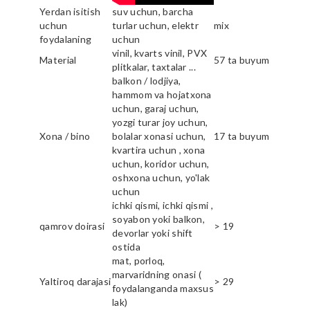
Yerdan isitish
suv uchun, barcha
uchun
turlar uchun, elektr
mix
foydalaning
uchun
vinil, kvarts vinil, PVX
Material
57 ta buyum
plitkalar, taxtalar ...
balkon / lodjiya,
hammom va hojatxona
uchun, garaj uchun,
yozgi turar joy uchun,
Xona / bino
bolalar xonasi uchun,
17 ta buyum
kvartira uchun , xona
uchun, koridor uchun,
oshxona uchun, yo'lak
uchun
ichki qismi, ichki qismi ,
soyabon yoki balkon,
qamrov doirasi
> 19
devorlar yoki shift
ostida
mat, porloq,
marvaridning onasi (
Yaltiroq darajasi
> 29
foydalanganda maxsus
lak)