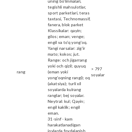
uning bo'linmalari,
tegishli mahsulotlar,
sport parketlari, teras
taxtasi, Technomassif,
fanera, blok parket
Klassikalar: qayin;
gilos; eman; venge;
engil va to'q yong'oq.
Yangi narsalar: zig'ir
mato; kokos; jut.
Range: och jigarrang
yoki och qizil; quyuq
> 797
rang
(eman yoki
soyalar
yong'oqning rangi); oq
(akatsiya); turli xil
soyalarda kulrang
ranglar; bej soyalar.
Neytral: kul; Qayin;
engil kaklik; engil
eman.
31-sinf - kam
harakatlanadigan
joylarda foydalanish