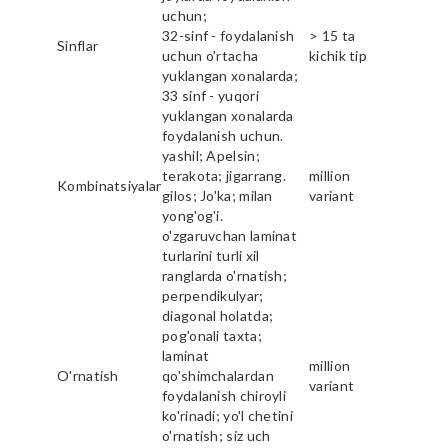
uchun;
32-sinf - foydalanish
> 15 ta
Sinflar
uchun o'rtacha
kichik tip
yuklangan xonalarda;
33 sinf - yuqori
yuklangan xonalarda
foydalanish uchun.
yashil; Apelsin;
terakota; jigarrang.
million
Kombinatsiyalar
gilos; Jo'ka; milan
variant
yong'og'i.
o'zgaruvchan laminat
turlarini turli xil
ranglarda o'rnatish;
perpendikulyar;
diagonal holatda;
pog'onali taxta;
laminat
million
O'rnatish
qo'shimchalardan
variant
foydalanish chiroyli
ko'rinadi; yo'l chetini
o'rnatish; siz uch