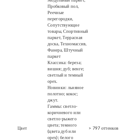
Пробковый пол,
Реечные
перегородки,
Сопутствующие
товары, Спортивный
паркет, Террасная
доска, Техномассив,
Фанера, Штучный
паркет
Классика: береза;
вишня; дуб; венге;
светлый и темный
орех.
Новинки: льняное
полотно; кокос;
джут.
Гаммы: светло-
коричневого или
светло-рыжего
цвета; темного
Цвет
> 797 оттенков
(цвета дуб или
орех); белого