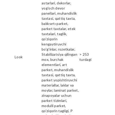
astarlari, dekorlar,
yog'och devor
panellari, muhandislik
taxtasi, qattiq taxta,
balıksırtı parket,
parket taxtalar, etek
taxtalari, taglik,
qo'ziqorin
kengaytiruvchi
bo'g'inlar, rozetkalar,
Stabilizatsiya qilingan
> 253
Look
mox, burchak
turdagi
elementlari, art
parket, muhandislik
taxtasi, qattiq taxta,
parket yopishtiruvchi
materiallar, laklar va
moylar, laminat parket,
zinapoyalar uchun
parket tizimlari,
modulli parket,
qo'ziqorin tagligi, P