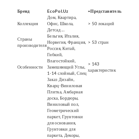
Бренд
EcoPol.Uz
=Представитель
Дом, Квартира,
Коллекция
Офис, Школа,
> 50 локаций
Детсад ...
Бельгия, Италия,
Страны
Норвегия, Франция,
> 53 стран
производителя
Россия, Китай,
Гибкий,
Влагостойкий,
> 143
Особенности
Замешяющий Углы,
характеристик
1-14 слойный, Спец
Заказ Дизайн,
Кварц-Виниловая
Плитка, Амбарная
доска, Бордюры,
Виниловый пол,
Геометрический
паркет, Грунтовки
для основания,
Грунтовки для
паркета, Декоры,