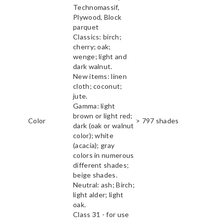
Technomassif,
Plywood, Block
parquet
Classics: birch;
cherry; oak;
wenge; light and
dark walnut.
New items: linen
cloth; coconut;
jute.
Gamma: light
brown or light red;
Color
> 797 shades
dark (oak or walnut
color); white
(acacia); gray
colors in numerous
different shades;
beige shades.
Neutral: ash; Birch;
light alder; light
oak.
Class 31 - for use