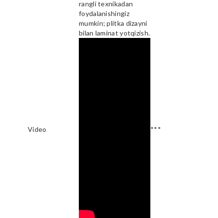
rangli texnikadan
foydalanishingiz
mumkin; plitka dizayni
bilan laminat yotqizish.
Video
***