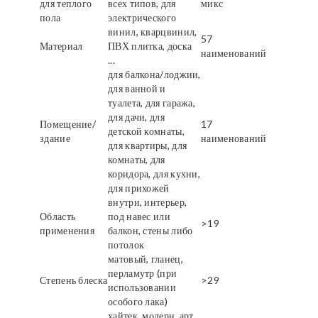
для теплого
всех типов, для
микс
пола
электрического
винил, кварцвинил,
57
Материал
ПВХ плитка, доска
наименований
...
для балкона/лоджии,
для ванной и
туалета, для гаража,
для дачи, для
Помещение/
17
детской комнаты,
здание
наименований
для квартиры, для
комнаты, для
коридора, для кухни,
для прихожей
внутри, интерьер,
Область
под навес или
>19
применения
балкон, стены либо
потолок
матовый, гланец,
перламутр (при
Степень блеска
>29
использовании
особого лака)
хайтек, модерн, арт,