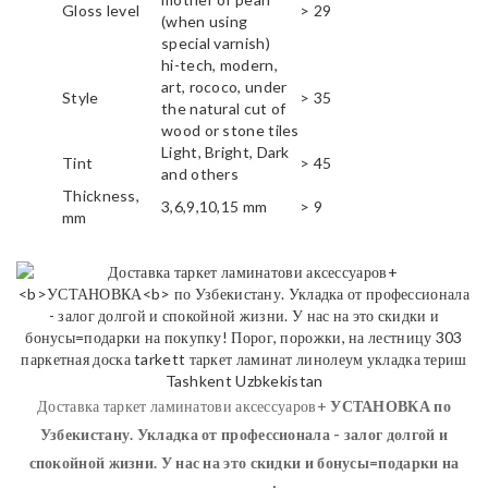
Gloss level
> 29
(when using
special varnish)
hi-tech, modern,
art, rococo, under
Style
> 35
the natural cut of
wood or stone tiles
Light, Bright, Dark
Tint
> 45
and others
Thickness,
3,6,9,10,15 mm
> 9
mm
Доставка таркет ламинатови аксессуаров+
УСТАНОВКА
по
Узбекистану. Укладка от профессионала - залог долгой и
спокойной жизни. У нас на это скидки и бонусы=подарки на