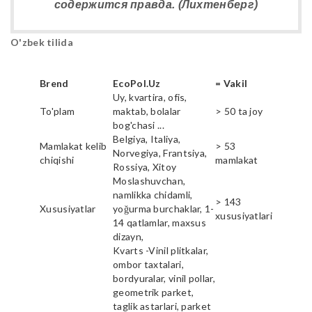
содержится правда. (Лихтенберг)
O'zbek tilida
Brend
EcoPol.Uz
= Vakil
Uy, kvartira, ofis,
To'plam
maktab, bolalar
> 50 ta joy
bog'chasi ...
Belgiya, Italiya,
Mamlakat kelib
> 53
Norvegiya, Frantsiya,
chiqishi
mamlakat
Rossiya, Xitoy
Moslashuvchan,
namlikka chidamli,
> 143
Xususiyatlar
yoğurma burchaklar, 1-
xususiyatlari
14 qatlamlar, maxsus
dizayn,
Kvarts -Vinil plitkalar,
ombor taxtalari,
bordyuralar, vinil pollar,
geometrik parket,
taglik astarlari, parket