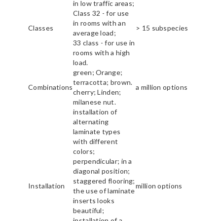
in low traffic areas;
Class 32 - for use
in rooms with an
Classes
> 15 subspecies
average load;
33 class - for use in
rooms with a high
load.
green; Orange;
terracotta; brown.
Combinations
a million options
cherry; Linden;
milanese nut.
installation of
alternating
laminate types
with different
colors;
perpendicular; in a
diagonal position;
staggered flooring;
Installation
million options
the use of laminate
inserts looks
beautiful;
installation of a