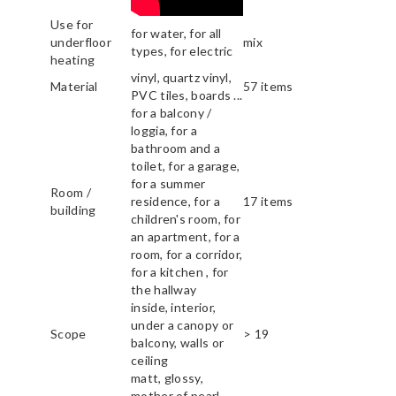
Use for
for water, for all
underfloor
mix
types, for electric
heating
vinyl, quartz vinyl,
Material
57 items
PVC tiles, boards ...
for a balcony /
loggia, for a
bathroom and a
toilet, for a garage,
for a summer
Room /
residence, for a
17 items
building
children's room, for
an apartment, for a
room, for a corridor,
for a kitchen , for
the hallway
inside, interior,
under a canopy or
Scope
> 19
balcony, walls or
ceiling
matt, glossy,
mother of pearl