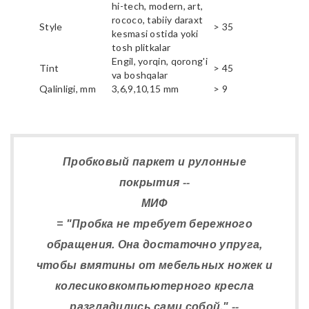
hi-tech, modern, art,
rococo, tabiiy daraxt
Style
> 35
kesmasi ostida yoki
tosh plitkalar
Engil, yorqin, qorong'i
Tint
> 45
va boshqalar
Qalinligi, mm
3,6,9,10,15 mm
> 9
Пробковый паркет и рулонные
покрытия --
МИФ
= "Пробка не требует бережного
обращения. Она достаточно упруга,
чтобы вмятины от мебельных ножек и
колесиковкомпьютерного кресла
разгладились сами собой." --