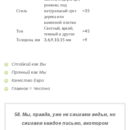
роккоко, под
Стиль
натуральный срез
>35
дерева или
каменной плитки
Светлый, яркий,
Тон
>45
темный и другие
Толщина, мм
3,6,9,10,15 мм
>9
Стойкий как Вы
Прочный как Мы
Качество Евро
Главное = Честно
58. Мы, правда, уже не сжигаем ведьм, но
сжигаем каждое письмо, вкотором