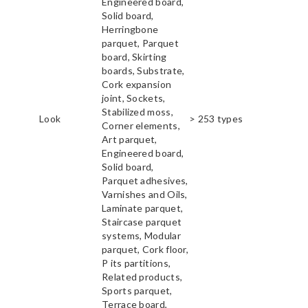
Engineered board,
Solid board,
Herringbone
parquet, Parquet
board, Skirting
boards, Substrate,
Cork expansion
joint, Sockets,
Stabilized moss,
Look
> 253 types
Corner elements,
Art parquet,
Engineered board,
Solid board,
Parquet adhesives,
Varnishes and Oils,
Laminate parquet,
Staircase parquet
systems, Modular
parquet, Cork floor,
P its partitions,
Related products,
Sports parquet,
Terrace board,