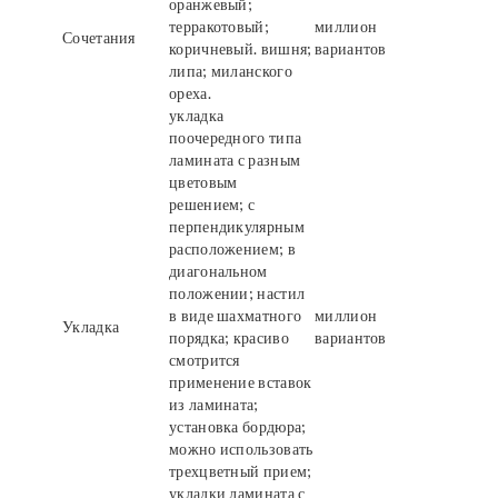
оранжевый;
терракотовый;
миллион
Сочетания
коричневый. вишня;
вариантов
липа; миланского
ореха.
укладка
поочередного типа
ламината с разным
цветовым
решением; с
перпендикулярным
расположением; в
диагональном
положении; настил
в виде шахматного
миллион
Укладка
порядка; красиво
вариантов
смотрится
применение вставок
из ламината;
установка бордюра;
можно использовать
трехцветный прием;
укладки ламината с