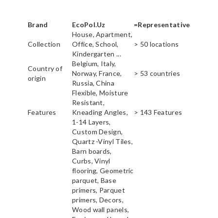
Brand
EcoPol.Uz
=Representative
House, Apartment,
Collection
Office, School,
> 50 locations
Kindergarten ...
Belgium, Italy,
Country of
Norway, France,
> 53 countries
origin
Russia, China
Flexible, Moisture
Resistant,
Features
Kneading Angles,
> 143 Features
1-14 Layers,
Custom Design,
Quartz -Vinyl Tiles,
Barn boards,
Curbs, Vinyl
flooring, Geometric
parquet, Base
primers, Parquet
primers, Decors,
Wood wall panels,