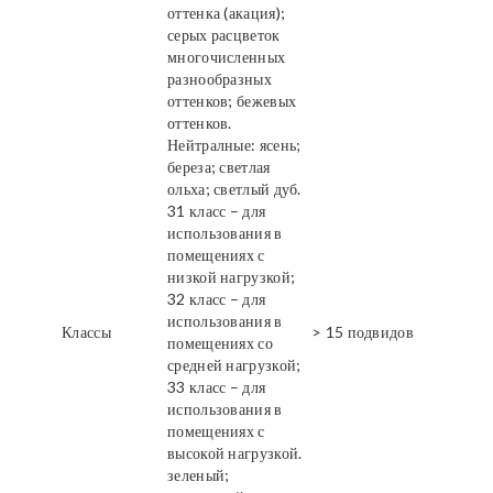
оттенка (акация);
серых расцветок
многочисленных
разнообразных
оттенков; бежевых
оттенков.
Нейтралные: ясень;
береза; светлая
ольха; светлый дуб.
31 класс – для
использования в
помещениях с
низкой нагрузкой;
32 класс – для
использования в
Классы
> 15 подвидов
помещениях со
средней нагрузкой;
33 класс – для
использования в
помещениях с
высокой нагрузкой.
зеленый;