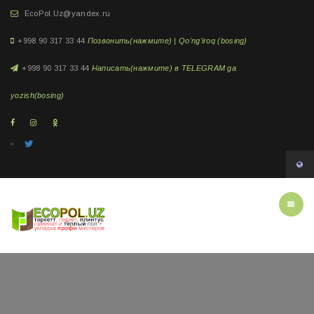
EcoPol.Uz@yandex.ru
+998 90 317 33 44
Позвонить(нажмите) | Qo'ng'iroq (bosing)
+998 90 317 33 44
Написать(нажмите) в TELEGRAM ga
yozish(bosing)