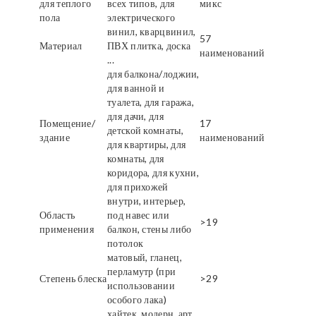
для теплого
всех типов, для
микс
пола
электрического
винил, кварцвинил,
57
Материал
ПВХ плитка, доска
наименований
...
для балкона/лоджии,
для ванной и
туалета, для гаража,
для дачи, для
Помещение/
17
детской комнаты,
здание
наименований
для квартиры, для
комнаты, для
коридора, для кухни,
для прихожей
внутри, интерьер,
Область
под навес или
>19
применения
балкон, стены либо
потолок
матовый, гланец,
перламутр (при
Степень блеска
>29
использовании
особого лака)
хайтек, модерн, арт,