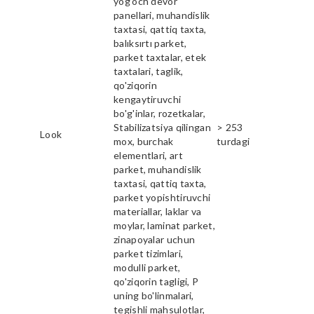
yog'och devor
panellari, muhandislik
taxtasi, qattiq taxta,
balıksırtı parket,
parket taxtalar, etek
taxtalari, taglik,
qo'ziqorin
kengaytiruvchi
bo'g'inlar, rozetkalar,
Stabilizatsiya qilingan
> 253
Look
mox, burchak
turdagi
elementlari, art
parket, muhandislik
taxtasi, qattiq taxta,
parket yopishtiruvchi
materiallar, laklar va
moylar, laminat parket,
zinapoyalar uchun
parket tizimlari,
modulli parket,
qo'ziqorin tagligi, P
uning bo'linmalari,
tegishli mahsulotlar,