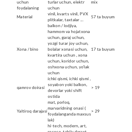
uchun
turlar uchun, elektr
mix
foydalaning
uchun
vinil, kvarts vinil, PVX
Material
57 ta buyum
plitkalar, taxtalar ...
balkon / lodjiya,
hammom va hojatxona
uchun, garaj uchun,
yozgi turar joy uchun,
Xona / bino
bolalar xonasi uchun,
17 ta buyum
kvartira uchun , xona
uchun, koridor uchun,
oshxona uchun, yo'lak
uchun
ichki qismi, ichki qismi ,
soyabon yoki balkon,
qamrov doirasi
> 19
devorlar yoki shift
ostida
mat, porloq,
marvaridning onasi (
Yaltiroq darajasi
> 29
foydalanganda maxsus
lak)
hi-tech, modern, art,
rococo, tabiiy daraxt