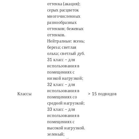
оттенка (акация);
серых расцветок
многочисленных
разнообразных
оттенков; бежевых
оттенков.
Нейтралные: ясень;
береза; светлая
ольха; светлый дуб.
31 класс – для
использования в
помещениях с
низкой нагрузкой;
32 класс – для
использования в
Классы
> 15 подвидов
помещениях со
средней нагрузкой;
33 класс – для
использования в
помещениях с
высокой нагрузкой.
зеленый;