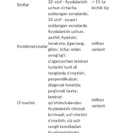
32-sinf - foydalanish
> 15 ta
Sinflar
uchun o'rtacha
kichik tip
yuklangan xonalarda;
33 sinf - yuqori
yuklangan xonalarda
foydalanish uchun.
yashil; Apelsin;
terakota; jigarrang.
million
Kombinatsiyalar
gilos; Jo'ka; milan
variant
yong'og'i.
o'zgaruvchan laminat
turlarini turli xil
ranglarda o'rnatish;
perpendikulyar;
diagonal holatda;
pog'onali taxta;
laminat
million
O'rnatish
qo'shimchalardan
variant
foydalanish chiroyli
ko'rinadi; yo'l chetini
o'rnatish; siz uch
rangli texnikadan
foydalanishingiz