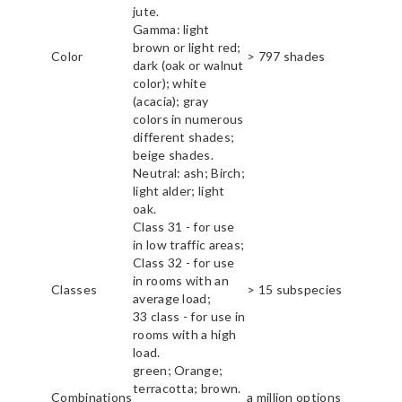
jute.
Gamma: light
brown or light red;
Color
> 797 shades
dark (oak or walnut
color); white
(acacia); gray
colors in numerous
different shades;
beige shades.
Neutral: ash; Birch;
light alder; light
oak.
Class 31 - for use
in low traffic areas;
Class 32 - for use
in rooms with an
Classes
> 15 subspecies
average load;
33 class - for use in
rooms with a high
load.
green; Orange;
terracotta; brown.
Combinations
a million options