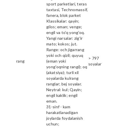
sport parketlari, teras
taxtasi, Technomassif,
fanera, blok parket
Klassikalar: qayin;
gilos; eman; venge;
engil va to'q yong'oq.
Yangi narsalar: zig'ir
mato; kokos; jut.
Range: och jigarrang
yoki och qizil; quyuq
> 797
rang
(eman yoki
soyalar
yong'oqning rangi); oq
(akatsiya); turli xil
soyalarda kulrang
ranglar; bej soyalar.
Neytral: kul; Qayin;
engil kaklik; engil
eman.
31-sinf - kam
harakatlanadigan
joylarda foydalanish
uchun;