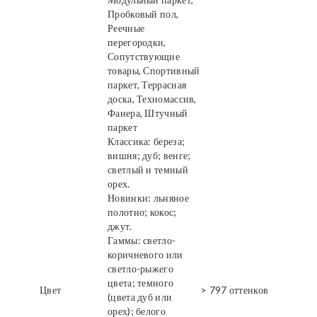
Пробковый пол,
Реечные
перегородки,
Сопутствующие
товары, Спортивный
паркет, Террасная
доска, Техномассив,
Фанера, Штучный
паркет
Классика: береза;
вишня; дуб; венге;
светлый и темный
орех.
Новинки: льняное
полотно; кокос;
джут.
Гаммы: светло-
коричневого или
светло-рыжего
цвета; темного
Цвет
> 797 оттенков
(цвета дуб или
орех); белого