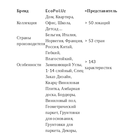
Бренд
EcoPol.Uz
=Представитель
Дом, Квартира,
Коллекция
Офис, Школа,
> 50 локаций
Детсад ...
Бельгия, Италия,
Страны
Норвегия, Франция,
> 53 стран
производителя
Россия, Китай,
Гибкий,
Влагостойкий,
> 143
Особенности
Замешяющий Углы,
характеристик
1-14 слойный, Спец
Заказ Дизайн,
Кварц-Виниловая
Плитка, Амбарная
доска, Бордюры,
Виниловый пол,
Геометрический
паркет, Грунтовки
для основания,
Грунтовки для
паркета, Декоры,