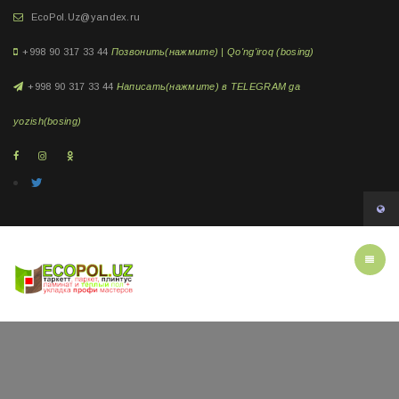
EcoPol.Uz@yandex.ru
+998 90 317 33 44
Позвонить(нажмите) | Qo'ng'iroq (bosing)
+998 90 317 33 44
Написать(нажмите) в TELEGRAM ga
yozish(bosing)