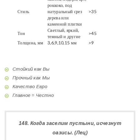
роккоко, под
Стиль
натуральный срез
>35
дерева или
каменной плитки
Светлый, яркий,
Тон
>45
темный и другие
Толщина, мм
3,6,9,10,15 мм
>9
Стойкий как Вы
Прочный как Мы
Качество Евро
Главное = Честно
148. Когда заселим пустыни, исчезнут
оазисы. (Лец)