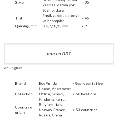
Style
> 35
kesmasi ostida yoki
tosh plitkalar
Engil, yorqin, qorong'i
Tint
> 45
va boshqalar
Qalinligi, mm
3,6,9,10,15 mm
> 9
пол из ПЭТ
on English
Brand
EcoPol.Uz
=Representative
House, Apartment,
Collection
Office, School,
> 50 locations
Kindergarten ...
Belgium, Italy,
Country of
Norway, France,
> 53 countries
origin
Russia, China