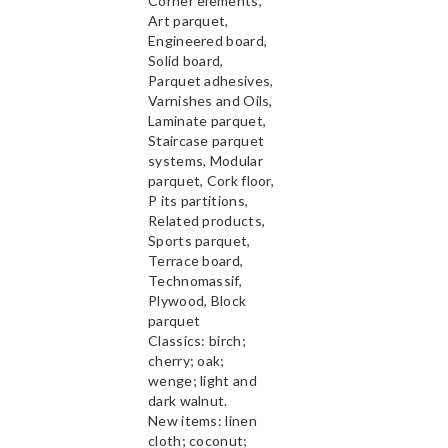
Corner elements,
Art parquet,
Engineered board,
Solid board,
Parquet adhesives,
Varnishes and Oils,
Laminate parquet,
Staircase parquet
systems, Modular
parquet, Cork floor,
P its partitions,
Related products,
Sports parquet,
Terrace board,
Technomassif,
Plywood, Block
parquet
Classics: birch;
cherry; oak;
wenge; light and
dark walnut.
New items: linen
cloth; coconut;