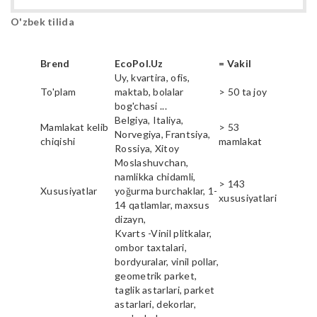
O'zbek tilida
Brend
EcoPol.Uz
= Vakil
Uy, kvartira, ofis,
To'plam
maktab, bolalar
> 50 ta joy
bog'chasi ...
Belgiya, Italiya,
Mamlakat kelib
> 53
Norvegiya, Frantsiya,
chiqishi
mamlakat
Rossiya, Xitoy
Moslashuvchan,
namlikka chidamli,
> 143
Xususiyatlar
yoğurma burchaklar, 1-
xususiyatlari
14 qatlamlar, maxsus
dizayn,
Kvarts -Vinil plitkalar,
ombor taxtalari,
bordyuralar, vinil pollar,
geometrik parket,
taglik astarlari, parket
astarlari, dekorlar,