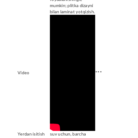
mumkin; plitka dizayni
bilan laminat yotqizish.
Video
***
Yerdan isitish
suv uchun, barcha