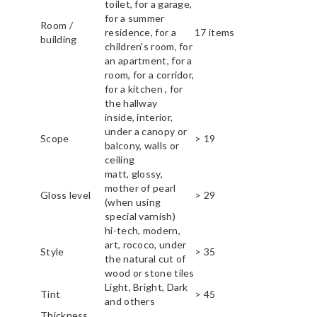
toilet, for a garage,
for a summer
Room /
residence, for a
17 items
building
children's room, for
an apartment, for a
room, for a corridor,
for a kitchen , for
the hallway
inside, interior,
under a canopy or
Scope
> 19
balcony, walls or
ceiling
matt, glossy,
mother of pearl
Gloss level
> 29
(when using
special varnish)
hi-tech, modern,
art, rococo, under
Style
> 35
the natural cut of
wood or stone tiles
Light, Bright, Dark
Tint
> 45
and others
Thickness,