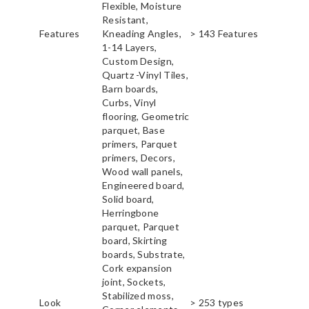
Flexible, Moisture
Resistant,
Features
Kneading Angles,
> 143 Features
1-14 Layers,
Custom Design,
Quartz -Vinyl Tiles,
Barn boards,
Curbs, Vinyl
flooring, Geometric
parquet, Base
primers, Parquet
primers, Decors,
Wood wall panels,
Engineered board,
Solid board,
Herringbone
parquet, Parquet
board, Skirting
boards, Substrate,
Cork expansion
joint, Sockets,
Stabilized moss,
Look
> 253 types