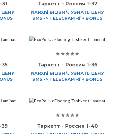
-31
Таркетт - Россия 1-32
 ЦЕНУ
NARXni BILISH
УЗНАТЬ ЦЕНУ
BONUS
SMS -> TELEGRAM
+ BONUS
-35
Таркетт - Россия 1-36
 ЦЕНУ
NARXni BILISH
УЗНАТЬ ЦЕНУ
BONUS
SMS -> TELEGRAM
+ BONUS
-39
Таркетт - Россия 1-40