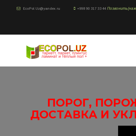
Позвонить(нажми
EcoPol.Uz@yandex.ru
+998 90 317 33 44
ПОРОГ, ПОРО
ДОСТАВКА И УК