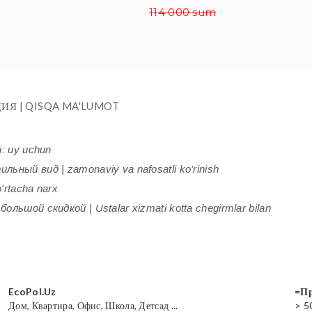
114 000 sum
ИЯ | QISQA MA'LUMOT
i: uy uchun
ьный вид | zamonaviy va nafosatli ko'rinish
'rtacha narx
ольшой скидкой | Ustalar xizmati kotta chegirmlar bilan
EcoPol.Uz
=Пр
Дом, Квартира, Офис, Школа, Детсад ...
> 5