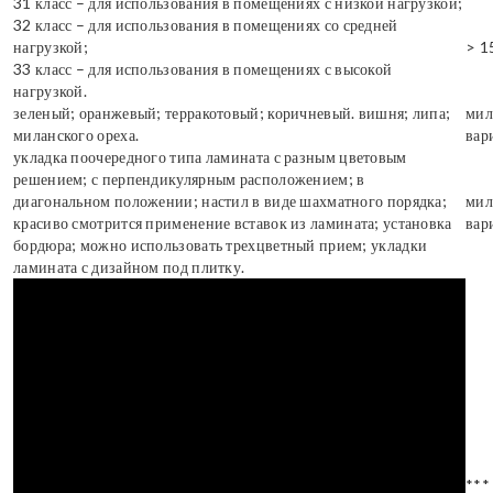
31 класс – для использования в помещениях с низкой нагрузкой;
32 класс – для использования в помещениях со средней
нагрузкой;
> 1
33 класс – для использования в помещениях с высокой
нагрузкой.
зеленый; оранжевый; терракотовый; коричневый. вишня; липа;
мил
миланского ореха.
вар
укладка поочередного типа ламината с разным цветовым
решением; с перпендикулярным расположением; в
диагональном положении; настил в виде шахматного порядка;
мил
красиво смотрится применение вставок из ламината; установка
вар
бордюра; можно использовать трехцветный прием; укладки
ламината с дизайном под плитку.
***