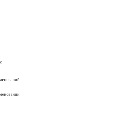
с
менований
менований
9
9
5