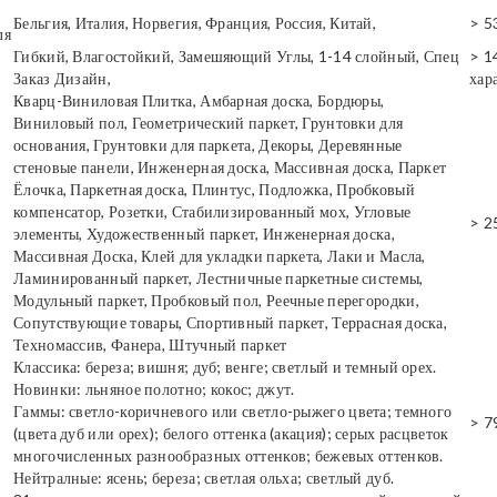
Бельгия, Италия, Норвегия, Франция, Россия, Китай,
> 5
ля
Гибкий, Влагостойкий, Замешяющий Углы, 1-14 слойный, Спец
> 1
Заказ Дизайн,
хар
Кварц-Виниловая Плитка, Амбарная доска, Бордюры,
Виниловый пол, Геометрический паркет, Грунтовки для
основания, Грунтовки для паркета, Декоры, Деревянные
стеновые панели, Инженерная доска, Массивная доска, Паркет
Ёлочка, Паркетная доска, Плинтус, Подложка, Пробковый
компенсатор, Розетки, Стабилизированный мох, Угловые
> 2
элементы, Художественный паркет, Инженерная доска,
Массивная Доска, Клей для укладки паркета, Лаки и Масла,
Ламинированный паркет, Лестничные паркетные системы,
Модульный паркет, Пробковый пол, Реечные перегородки,
Сопутствующие товары, Спортивный паркет, Террасная доска,
Техномассив, Фанера, Штучный паркет
Классика: береза; вишня; дуб; венге; светлый и темный орех.
Новинки: льняное полотно; кокос; джут.
Гаммы: светло-коричневого или светло-рыжего цвета; темного
> 7
(цвета дуб или орех); белого оттенка (акация); серых расцветок
многочисленных разнообразных оттенков; бежевых оттенков.
Нейтралные: ясень; береза; светлая ольха; светлый дуб.