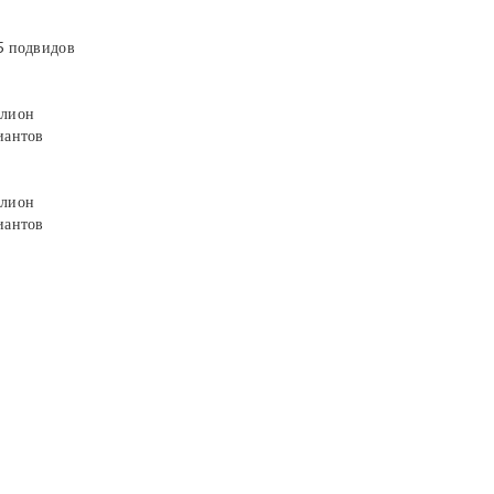
5 подвидов
лион
иантов
лион
иантов