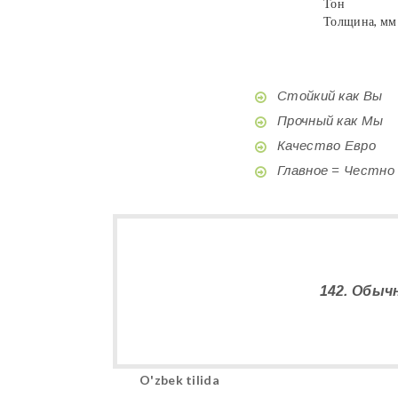
Тон
Толщина, мм
Стойкий как Вы
Прочный как Мы
Качество Евро
Главное = Честно
142. Обыч
O'zbek tilida