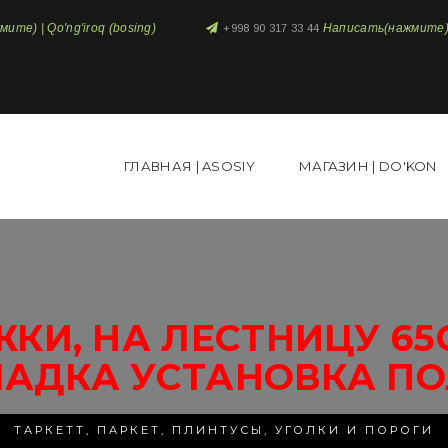
те) | Qo'ng'iroq (bosing)
Написать(нажмите) 
+998 90 317 33 44
ГЛАВНАЯ | ASOSIY
МАГАЗИН | DO'KON
ЖКИ, НА ЛЕСТНИЦУ 65
ЛАДКА УСТАНОВКА ПО
ТАРКЕТТ, ПАРКЕТ, ПЛИНТУСЫ, УГОЛКИ И ПОРОГИ