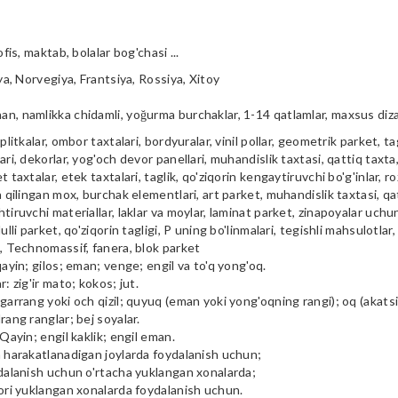
ofis, maktab, bolalar bog'chasi ...
iya, Norvegiya, Frantsiya, Rossiya, Xitoy
n, namlikka chidamli, yoğurma burchaklar, 1-14 qatlamlar, maxsus diz
plitkalar, ombor taxtalari, bordyuralar, vinil pollar, geometrik parket, tag
ari, dekorlar, yog'och devor panellari, muhandislik taxtasi, qattiq taxta, 
t taxtalar, etek taxtalari, taglik, qo'ziqorin kengaytiruvchi bo'g'inlar, ro
a qilingan mox, burchak elementlari, art parket, muhandislik taxtasi, qa
tiruvchi materiallar, laklar va moylar, laminat parket, zinapoyalar uchu
ulli parket, qo'ziqorin tagligi, P uning bo'linmalari, tegishli mahsulotlar,
i, Technomassif, fanera, blok parket
qayin; gilos; eman; venge; engil va to'q yong'oq.
r: zig'ir mato; kokos; jut.
garrang yoki och qizil; quyuq (eman yoki yong'oqning rangi); oq (akatsiya
rang ranglar; bej soyalar.
 Qayin; engil kaklik; engil eman.
m harakatlanadigan joylarda foydalanish uchun;
ydalanish uchun o'rtacha yuklangan xonalarda;
qori yuklangan xonalarda foydalanish uchun.