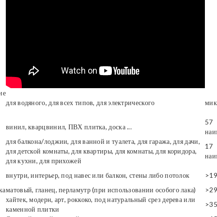
ие
для водяного, для всех типов, для электрического
мик
57
винил, кварцвинил, ПВХ плитка, доска ...
наи
для балкона/лоджии, для ванной и туалета, для гаража, для дачи,
17
для детской комнаты, для квартиры, для комнаты, для коридора,
наи
для кухни, для прихожей
внутри, интерьер, под навес или балкон, стены либо потолок
>1
ка
матовый, гланец, перламутр (при использовании особого лака)
>2
хайтек, модерн, арт, роккоко, под натуральный срез дерева или
>3
каменной плитки