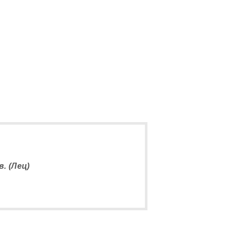
5
. (Лец)