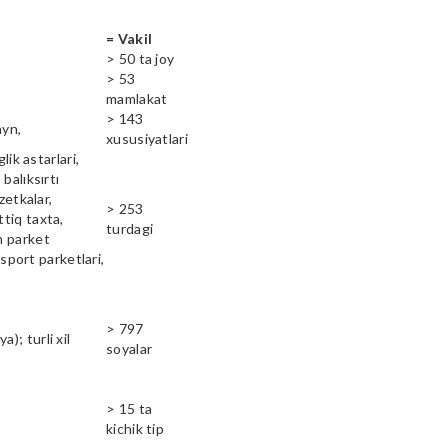
= Vakil
> 50 ta joy
> 53
mamlakat
> 143
ayn,
xususiyatlari
lik astarlari,
balıksırtı
zetkalar,
> 253
ttiq taxta,
turdagi
n parket
 sport parketlari,
> 797
); turli xil
soyalar
> 15 ta
kichik tip