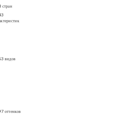
3 стран
43
актеристик
53 видов
97 оттенков