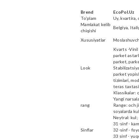
Brend
EcoPol.Uz
To'plam
Uy, kvartira, 
Mamlakat kelib
Belgiya, Ital
chiqishi
Xususiyatlar
Moslashuvcha
Kvarts -Vinil 
parket astarl
parket, parke
Look
Stabilizatsiy
parket yopish
tizimlari, mod
teras taxtas
Klassikalar: 
Yangi narsala
rang
Range: och ji
soyalarda kul
Neytral: kul;
31-sinf - ka
Sinflar
32-sinf - fo
33 sinf - yu