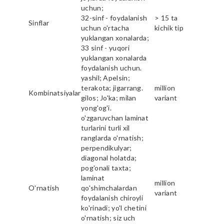
uchun;
32-sinf - foydalanish
> 15 ta
Sinflar
uchun o'rtacha
kichik tip
yuklangan xonalarda;
33 sinf - yuqori
yuklangan xonalarda
foydalanish uchun.
yashil; Apelsin;
terakota; jigarrang.
million
Kombinatsiyalar
gilos; Jo'ka; milan
variant
yong'og'i.
o'zgaruvchan laminat
turlarini turli xil
ranglarda o'rnatish;
perpendikulyar;
diagonal holatda;
pog'onali taxta;
laminat
million
O'rnatish
qo'shimchalardan
variant
foydalanish chiroyli
ko'rinadi; yo'l chetini
o'rnatish; siz uch