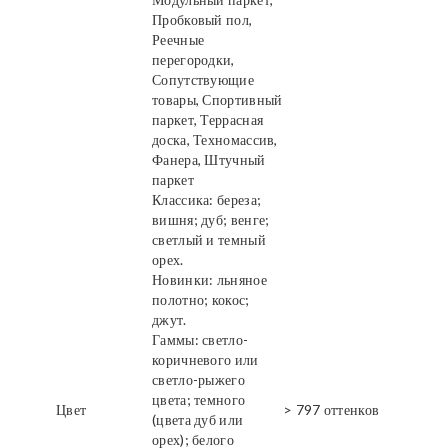
Пробковый пол,
Реечные
перегородки,
Сопутствующие
товары, Спортивный
паркет, Террасная
доска, Техномассив,
Фанера, Штучный
паркет
Классика: береза;
вишня; дуб; венге;
светлый и темный
орех.
Новинки: льняное
полотно; кокос;
джут.
Гаммы: светло-
коричневого или
светло-рыжего
цвета; темного
Цвет
> 797 оттенков
(цвета дуб или
орех); белого