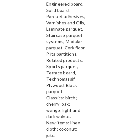
Engineered board,
Solid board,
Parquet adhesives,
Varnishes and Oils,
Laminate parquet,
Staircase parquet
systems, Modular
parquet, Cork floor,
P its partitions,
Related products,
Sports parquet,
Terrace board,
Technomassif,
Plywood, Block
parquet
Classics: birch;
cherry; oak;
wenge; light and
dark walnut.
New items: linen
cloth; coconut;
jute.