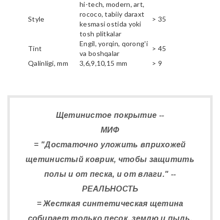
hi-tech, modern, art,
rococo, tabiiy daraxt
Style
> 35
kesmasi ostida yoki
tosh plitkalar
Engil, yorqin, qorong'i
Tint
> 45
va boshqalar
Qalinligi, mm
3,6,9,10,15 mm
> 9
Щетинистое покрытие --
МИФ
= "Достаточно уложить вприхожей
щетинистый коврик, чтобы защитить
полы и от песка, и от влаги." --
РЕАЛЬНОСТЬ
= Жесткая синтетическая щетина
собирает только песок, землю и пыль.