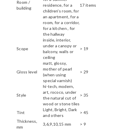
Room /
residence, for a
17 items
building
children's room, for
an apartment, for a
room, for a corridor,
for a kitchen , for
the hallway
inside, interior,
under a canopy or
Scope
> 19
balcony, walls or
ceiling
matt, glossy,
mother of pearl
Gloss level
> 29
(when using
special varnish)
hi-tech, modern,
art, rococo, under
Style
> 35
the natural cut of
wood or stone tiles
Light, Bright, Dark
Tint
> 45
and others
Thickness,
3,6,9,10,15 mm
> 9
mm