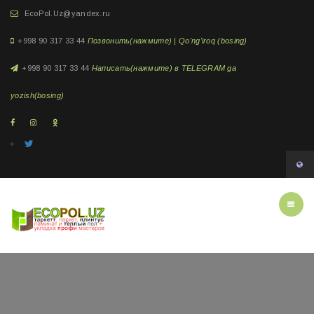
EcoPol.Uz@yandex.ru
+998 90 317 33 44
Позвонить(нажмите) | Qo'ng'iroq (bosing)
+998 90 317 33 44
Написать(нажмите) в TELEGRAM ga
yozish(bosing)