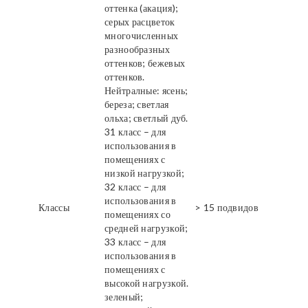
оттенка (акация);
серых расцветок
многочисленных
разнообразных
оттенков; бежевых
оттенков.
Нейтралные: ясень;
береза; светлая
ольха; светлый дуб.
31 класс – для
использования в
помещениях с
низкой нагрузкой;
32 класс – для
использования в
Классы
> 15 подвидов
помещениях со
средней нагрузкой;
33 класс – для
использования в
помещениях с
высокой нагрузкой.
зеленый;