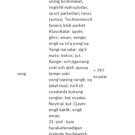
uning bo'linmalari,
tegishli mahsulotlar,
sport parketlari, teras
taxtasi, Technomassif,
fanera, blok parket
Klassikalar: qayin;
gilos; eman; venge;
engil va to'q yong'oq.
Yangi narsalar: zig'ir
mato; kokos; jut.
Range: och jigarrang
yoki och qizil; quyuq
> 797
rang
(eman yoki
soyalar
yong'oqning rangi); oq
(akatsiya); turli xil
soyalarda kulrang
ranglar; bej soyalar.
Neytral: kul; Qayin;
engil kaklik; engil
eman.
31-sinf - kam
harakatlanadigan
joylarda foydalanish