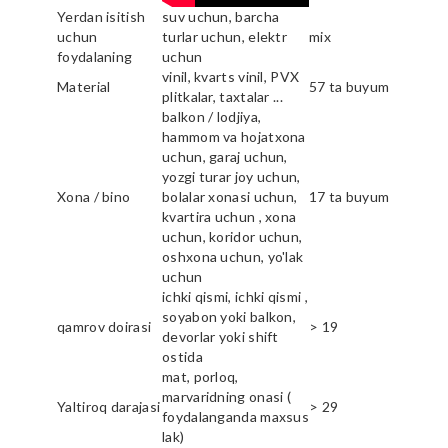
Yerdan isitish
suv uchun, barcha
uchun
turlar uchun, elektr
mix
foydalaning
uchun
vinil, kvarts vinil, PVX
Material
57 ta buyum
plitkalar, taxtalar ...
balkon / lodjiya,
hammom va hojatxona
uchun, garaj uchun,
yozgi turar joy uchun,
Xona / bino
bolalar xonasi uchun,
17 ta buyum
kvartira uchun , xona
uchun, koridor uchun,
oshxona uchun, yo'lak
uchun
ichki qismi, ichki qismi ,
soyabon yoki balkon,
qamrov doirasi
> 19
devorlar yoki shift
ostida
mat, porloq,
marvaridning onasi (
Yaltiroq darajasi
> 29
foydalanganda maxsus
lak)