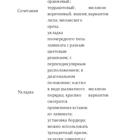
оранжевый;
терракотовый;
миллион
Сочетания
коричневый. вишня;
вариантов
липа; миланского
ореха.
укладка
поочередного типа
ламината с разным
цветовым
решением; с
перпендикулярным
расположением; в
диагональном
положении; настил
в виде шахматного
миллион
Укладка
порядка; красиво
вариантов
смотрится
применение вставок
из ламината;
установка бордюра;
можно использовать
трехцветный прием;
укладки ламината с