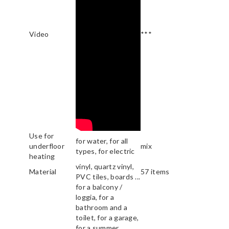
Video
***
Use for
for water, for all
underfloor
mix
types, for electric
heating
vinyl, quartz vinyl,
Material
57 items
PVC tiles, boards ...
for a balcony /
loggia, for a
bathroom and a
toilet, for a garage,
for a summer