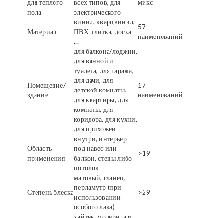
для теплого
всех типов, для
микс
пола
электрического
винил, кварцвинил,
57
Материал
ПВХ плитка, доска
наименований
...
для балкона/лоджии,
для ванной и
туалета, для гаража,
для дачи, для
Помещение/
17
детской комнаты,
здание
наименований
для квартиры, для
комнаты, для
коридора, для кухни,
для прихожей
внутри, интерьер,
Область
под навес или
>19
применения
балкон, стены либо
потолок
матовый, гланец,
перламутр (при
Степень блеска
>29
использовании
особого лака)
хайтек, модерн, арт,