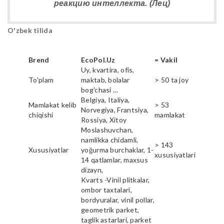
реакцию интеллекта. (Лец)
O'zbek tilida
Brend
EcoPol.Uz
= Vakil
Uy, kvartira, ofis,
To'plam
maktab, bolalar
> 50 ta joy
bog'chasi ...
Belgiya, Italiya,
Mamlakat kelib
> 53
Norvegiya, Frantsiya,
chiqishi
mamlakat
Rossiya, Xitoy
Moslashuvchan,
namlikka chidamli,
> 143
Xususiyatlar
yoğurma burchaklar, 1-
xususiyatlari
14 qatlamlar, maxsus
dizayn,
Kvarts -Vinil plitkalar,
ombor taxtalari,
bordyuralar, vinil pollar,
geometrik parket,
taglik astarlari, parket