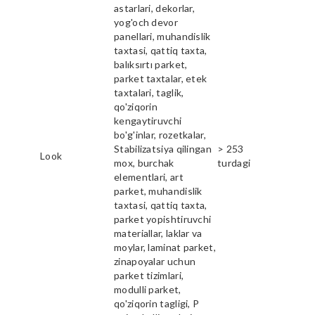
astarlari, dekorlar,
yog'och devor
panellari, muhandislik
taxtasi, qattiq taxta,
balıksırtı parket,
parket taxtalar, etek
taxtalari, taglik,
qo'ziqorin
kengaytiruvchi
bo'g'inlar, rozetkalar,
Stabilizatsiya qilingan
> 253
Look
mox, burchak
turdagi
elementlari, art
parket, muhandislik
taxtasi, qattiq taxta,
parket yopishtiruvchi
materiallar, laklar va
moylar, laminat parket,
zinapoyalar uchun
parket tizimlari,
modulli parket,
qo'ziqorin tagligi, P