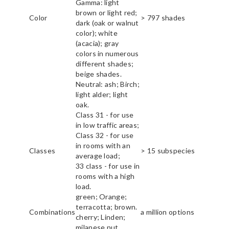
Gamma: light
brown or light red;
Color
> 797 shades
dark (oak or walnut
color); white
(acacia); gray
colors in numerous
different shades;
beige shades.
Neutral: ash; Birch;
light alder; light
oak.
Class 31 - for use
in low traffic areas;
Class 32 - for use
in rooms with an
Classes
> 15 subspecies
average load;
33 class - for use in
rooms with a high
load.
green; Orange;
terracotta; brown.
Combinations
a million options
cherry; Linden;
milanese nut.