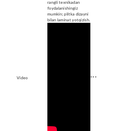
rangli texnikadan
foydalanishingiz
mumkin; plitka dizayni
bilan laminat yotqizish.
Video
***