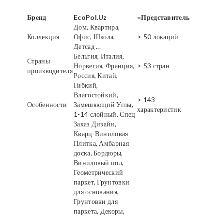
Бренд
EcoPol.Uz
=Представитель
Дом, Квартира,
Коллекция
Офис, Школа,
> 50 локаций
Детсад ...
Бельгия, Италия,
Страны
Норвегия, Франция,
> 53 стран
производителя
Россия, Китай,
Гибкий,
Влагостойкий,
> 143
Особенности
Замешяющий Углы,
характеристик
1-14 слойный, Спец
Заказ Дизайн,
Кварц-Виниловая
Плитка, Амбарная
доска, Бордюры,
Виниловый пол,
Геометрический
паркет, Грунтовки
для основания,
Грунтовки для
паркета, Декоры,