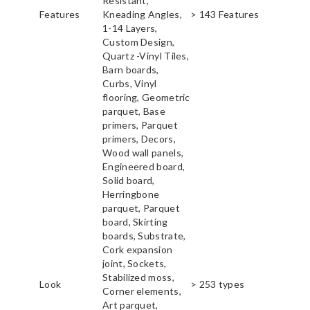
Resistant,
Features
Kneading Angles,
> 143 Features
1-14 Layers,
Custom Design,
Quartz -Vinyl Tiles,
Barn boards,
Curbs, Vinyl
flooring, Geometric
parquet, Base
primers, Parquet
primers, Decors,
Wood wall panels,
Engineered board,
Solid board,
Herringbone
parquet, Parquet
board, Skirting
boards, Substrate,
Cork expansion
joint, Sockets,
Stabilized moss,
Look
> 253 types
Corner elements,
Art parquet,