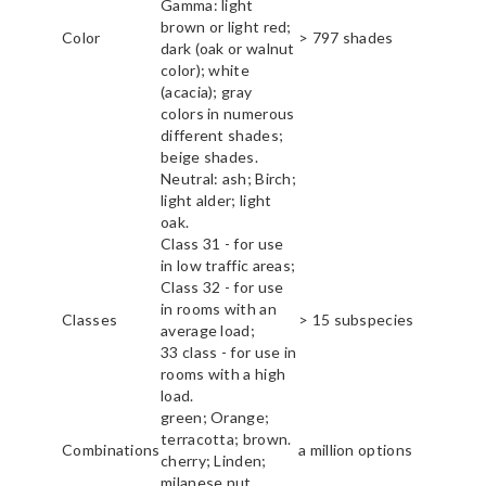
Gamma: light
brown or light red;
Color
> 797 shades
dark (oak or walnut
color); white
(acacia); gray
colors in numerous
different shades;
beige shades.
Neutral: ash; Birch;
light alder; light
oak.
Class 31 - for use
in low traffic areas;
Class 32 - for use
in rooms with an
Classes
> 15 subspecies
average load;
33 class - for use in
rooms with a high
load.
green; Orange;
terracotta; brown.
Combinations
a million options
cherry; Linden;
milanese nut.