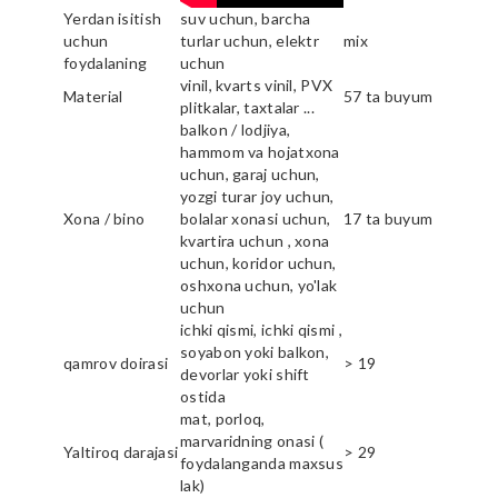
Yerdan isitish
suv uchun, barcha
uchun
turlar uchun, elektr
mix
foydalaning
uchun
vinil, kvarts vinil, PVX
Material
57 ta buyum
plitkalar, taxtalar ...
balkon / lodjiya,
hammom va hojatxona
uchun, garaj uchun,
yozgi turar joy uchun,
Xona / bino
bolalar xonasi uchun,
17 ta buyum
kvartira uchun , xona
uchun, koridor uchun,
oshxona uchun, yo'lak
uchun
ichki qismi, ichki qismi ,
soyabon yoki balkon,
qamrov doirasi
> 19
devorlar yoki shift
ostida
mat, porloq,
marvaridning onasi (
Yaltiroq darajasi
> 29
foydalanganda maxsus
lak)