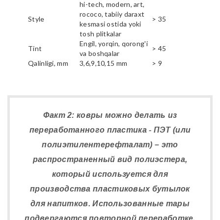
hi-tech, modern, art,
rococo, tabiiy daraxt
Style
> 35
kesmasi ostida yoki
tosh plitkalar
Engil, yorqin, qorong'i
Tint
> 45
va boshqalar
Qalinligi, mm
3,6,9,10,15 mm
> 9
Факт 2: ковры можно делать из
переработанного пластика - ПЭТ (или
полиэтилентерефталат) – это
распространенный вид полиэстера,
который используется для
производства пластиковых бутылок
для напитков. Использованные тары
подвергаются повторной переработке,