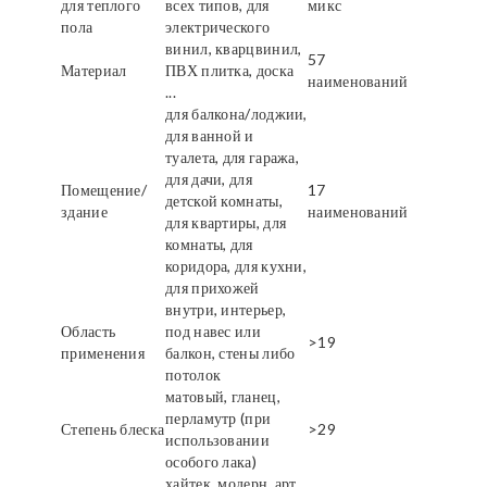
для теплого
всех типов, для
микс
пола
электрического
винил, кварцвинил,
57
Материал
ПВХ плитка, доска
наименований
...
для балкона/лоджии,
для ванной и
туалета, для гаража,
для дачи, для
Помещение/
17
детской комнаты,
здание
наименований
для квартиры, для
комнаты, для
коридора, для кухни,
для прихожей
внутри, интерьер,
Область
под навес или
>19
применения
балкон, стены либо
потолок
матовый, гланец,
перламутр (при
Степень блеска
>29
использовании
особого лака)
хайтек, модерн, арт,