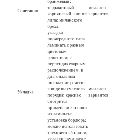
оранжевый;
терракотовый;
миллион
Сочетания
коричневый. вишня;
вариантов
липа; миланского
ореха.
укладка
поочередного типа
ламината с разным
цветовым
решением; с
перпендикулярным
расположением; в
диагональном
положении; настил
в виде шахматного
миллион
Укладка
порядка; красиво
вариантов
смотрится
применение вставок
из ламината;
установка бордюра;
можно использовать
трехцветный прием;
укладки ламината с