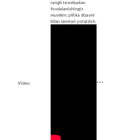
rangli texnikadan
foydalanishingiz
mumkin; plitka dizayni
bilan laminat yotqizish.
Video
***