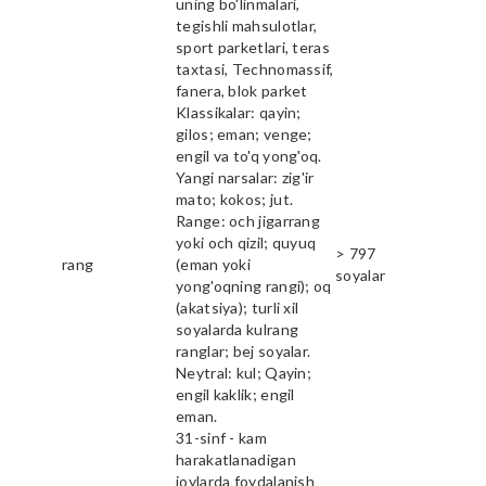
uning bo'linmalari,
tegishli mahsulotlar,
sport parketlari, teras
taxtasi, Technomassif,
fanera, blok parket
Klassikalar: qayin;
gilos; eman; venge;
engil va to'q yong'oq.
Yangi narsalar: zig'ir
mato; kokos; jut.
Range: och jigarrang
yoki och qizil; quyuq
> 797
rang
(eman yoki
soyalar
yong'oqning rangi); oq
(akatsiya); turli xil
soyalarda kulrang
ranglar; bej soyalar.
Neytral: kul; Qayin;
engil kaklik; engil
eman.
31-sinf - kam
harakatlanadigan
joylarda foydalanish