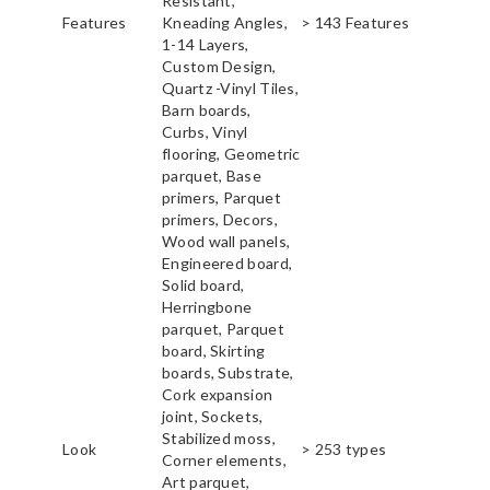
Resistant,
Features
Kneading Angles,
> 143 Features
1-14 Layers,
Custom Design,
Quartz -Vinyl Tiles,
Barn boards,
Curbs, Vinyl
flooring, Geometric
parquet, Base
primers, Parquet
primers, Decors,
Wood wall panels,
Engineered board,
Solid board,
Herringbone
parquet, Parquet
board, Skirting
boards, Substrate,
Cork expansion
joint, Sockets,
Stabilized moss,
Look
> 253 types
Corner elements,
Art parquet,