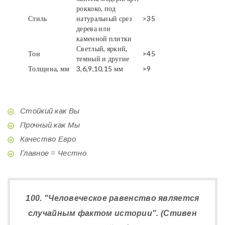
роккоко, под
Стиль
натуральный срез
>35
дерева или
каменной плитки
Светлый, яркий,
Тон
>45
темный и другие
Толщина, мм
3,6,9,10,15 мм
>9
Стойкий как Вы
Прочный как Мы
Качество Евро
Главное = Честно
100. "Человеческое равенство является
случайным фактом истории". (Стивен