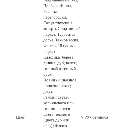
Пробковый пол,
Реечные
перегородки,
Сопутствующие
товары, Спортивный
паркет, Террасная
доска, Техномассив,
Фанера, Штучный
паркет
Классика: береза;
вишня; дуб; венге;
светлый и темный
орех.
Новинки: льняное
полотно; кокос;
джут.
Гаммы: светло-
коричневого или
светло-рыжего
цвета; темного
Цвет
> 797 оттенков
(цвета дуб или
орех); белого