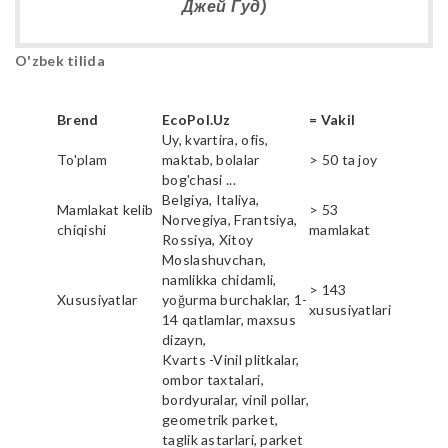
Джей Гуд)
O'zbek tilida
Brend
EcoPol.Uz
= Vakil
Uy, kvartira, ofis,
To'plam
maktab, bolalar
> 50 ta joy
bog'chasi ...
Belgiya, Italiya,
Mamlakat kelib
> 53
Norvegiya, Frantsiya,
chiqishi
mamlakat
Rossiya, Xitoy
Moslashuvchan,
namlikka chidamli,
> 143
Xususiyatlar
yoğurma burchaklar, 1-
xususiyatlari
14 qatlamlar, maxsus
dizayn,
Kvarts -Vinil plitkalar,
ombor taxtalari,
bordyuralar, vinil pollar,
geometrik parket,
taglik astarlari, parket