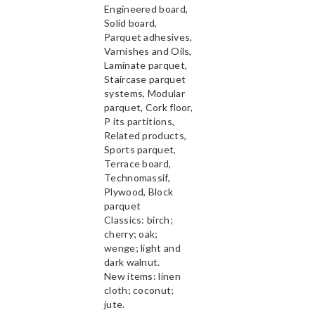
Engineered board,
Solid board,
Parquet adhesives,
Varnishes and Oils,
Laminate parquet,
Staircase parquet
systems, Modular
parquet, Cork floor,
P its partitions,
Related products,
Sports parquet,
Terrace board,
Technomassif,
Plywood, Block
parquet
Classics: birch;
cherry; oak;
wenge; light and
dark walnut.
New items: linen
cloth; coconut;
jute.