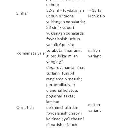
uchun;
32-sinf - foydalanish
> 15 ta
Sinflar
uchun o'rtacha
kichik tip
yuklangan xonalarda;
33 sinf - yuqori
yuklangan xonalarda
foydalanish uchun.
yashil; Apelsin;
terakota; jigarrang.
million
Kombinatsiyalar
gilos; Jo'ka; milan
variant
yong'og'i.
o'zgaruvchan laminat
turlarini turli xil
ranglarda o'rnatish;
perpendikulyar;
diagonal holatda;
pog'onali taxta;
laminat
million
O'rnatish
qo'shimchalardan
variant
foydalanish chiroyli
ko'rinadi; yo'l chetini
o'rnatish; siz uch