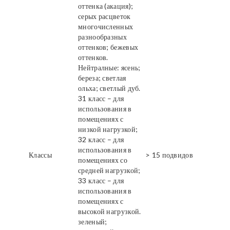
оттенка (акация);
серых расцветок
многочисленных
разнообразных
оттенков; бежевых
оттенков.
Нейтралные: ясень;
береза; светлая
ольха; светлый дуб.
31 класс – для
использования в
помещениях с
низкой нагрузкой;
32 класс – для
использования в
Классы
> 15 подвидов
помещениях со
средней нагрузкой;
33 класс – для
использования в
помещениях с
высокой нагрузкой.
зеленый;