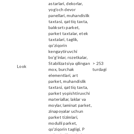
astarlari, dekorlar,
yog'och devor
panellari, muhandislik
taxtasi, qattiq taxta,
balıksırtı parket,
parket taxtalar, etek
taxtalari, taglik,
qo'ziqorin
kengaytiruvchi
bo'g'inlar, rozetkalar,
Stabilizatsiya qilingan
> 253
Look
mox, burchak
turdagi
elementlari, art
parket, muhandislik
taxtasi, qattiq taxta,
parket yopishtiruvchi
materiallar, laklar va
moylar, laminat parket,
zinapoyalar uchun
parket tizimlari,
modulli parket,
qo'ziqorin tagligi, P