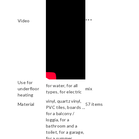
Video
***
Use for
for water, for all
underfloor
mix
types, for electric
heating
vinyl, quartz vinyl,
Material
57 items
PVC tiles, boards ...
for a balcony /
loggia, for a
bathroom and a
toilet, for a garage,
for a summer