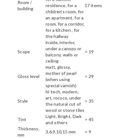
Room /
residence, for a
17 items
building
children's room, for
an apartment, for a
room, for a corridor,
for a kitchen , for
the hallway
inside, interior,
under a canopy or
Scope
> 19
balcony, walls or
ceiling
matt, glossy,
mother of pearl
Gloss level
> 29
(when using
special varnish)
hi-tech, modern,
art, rococo, under
Style
> 35
the natural cut of
wood or stone tiles
Light, Bright, Dark
Tint
> 45
and others
Thickness,
3,6,9,10,15 mm
> 9
mm