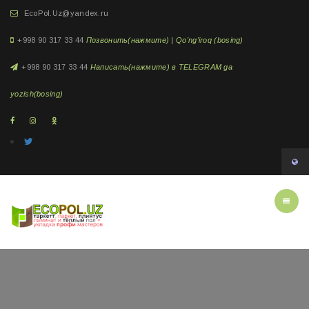
EcoPol.Uz@yandex.ru
+998 90 317 33 44
Позвонить(нажмите) | Qo'ng'iroq (bosing)
+998 90 317 33 44
Написать(нажмите) в TELEGRAM ga
yozish(bosing)