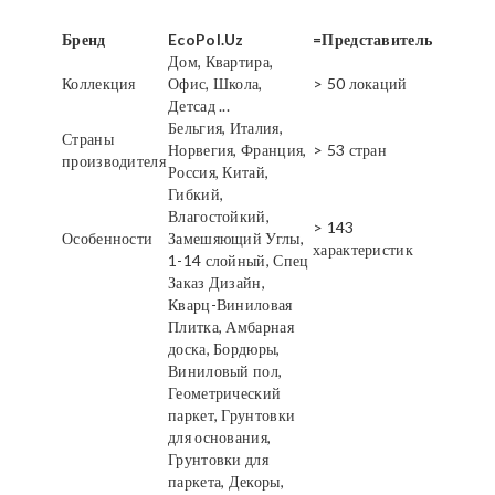
Бренд
EcoPol.Uz
=Представитель
Дом, Квартира,
Коллекция
Офис, Школа,
> 50 локаций
Детсад ...
Бельгия, Италия,
Страны
Норвегия, Франция,
> 53 стран
производителя
Россия, Китай,
Гибкий,
Влагостойкий,
> 143
Особенности
Замешяющий Углы,
характеристик
1-14 слойный, Спец
Заказ Дизайн,
Кварц-Виниловая
Плитка, Амбарная
доска, Бордюры,
Виниловый пол,
Геометрический
паркет, Грунтовки
для основания,
Грунтовки для
паркета, Декоры,