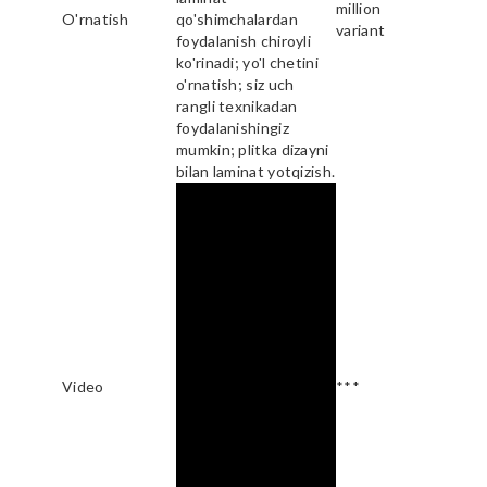
million
O'rnatish
qo'shimchalardan
variant
foydalanish chiroyli
ko'rinadi; yo'l chetini
o'rnatish; siz uch
rangli texnikadan
foydalanishingiz
mumkin; plitka dizayni
bilan laminat yotqizish.
Video
***