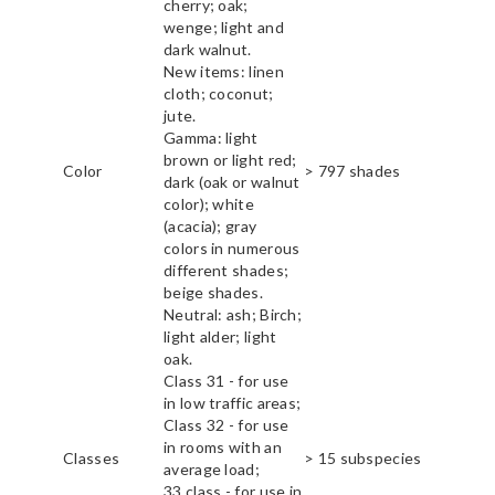
cherry; oak;
wenge; light and
dark walnut.
New items: linen
cloth; coconut;
jute.
Gamma: light
brown or light red;
Color
> 797 shades
dark (oak or walnut
color); white
(acacia); gray
colors in numerous
different shades;
beige shades.
Neutral: ash; Birch;
light alder; light
oak.
Class 31 - for use
in low traffic areas;
Class 32 - for use
in rooms with an
Classes
> 15 subspecies
average load;
33 class - for use in