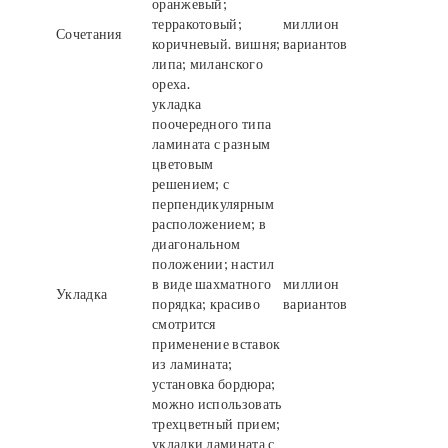
оранжевый;
терракотовый;
миллион
Сочетания
коричневый. вишня;
вариантов
липа; миланского
ореха.
укладка
поочередного типа
ламината с разным
цветовым
решением; с
перпендикулярным
расположением; в
диагональном
положении; настил
в виде шахматного
миллион
Укладка
порядка; красиво
вариантов
смотрится
применение вставок
из ламината;
установка бордюра;
можно использовать
трехцветный прием;
укладки ламината с