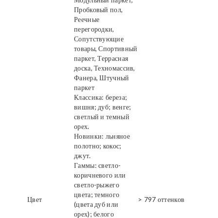
Пробковый пол,
Реечные
перегородки,
Сопутствующие
товары, Спортивный
паркет, Террасная
доска, Техномассив,
Фанера, Штучный
паркет
Классика: береза;
вишня; дуб; венге;
светлый и темный
орех.
Новинки: льняное
полотно; кокос;
джут.
Гаммы: светло-
коричневого или
светло-рыжего
цвета; темного
Цвет
> 797 оттенков
(цвета дуб или
орех); белого