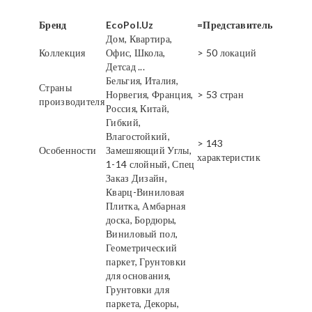
Бренд
EcoPol.Uz
=Представитель
Дом, Квартира,
Коллекция
Офис, Школа,
> 50 локаций
Детсад ...
Бельгия, Италия,
Страны
Норвегия, Франция,
> 53 стран
производителя
Россия, Китай,
Гибкий,
Влагостойкий,
> 143
Особенности
Замешяющий Углы,
характеристик
1-14 слойный, Спец
Заказ Дизайн,
Кварц-Виниловая
Плитка, Амбарная
доска, Бордюры,
Виниловый пол,
Геометрический
паркет, Грунтовки
для основания,
Грунтовки для
паркета, Декоры,