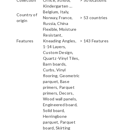
Collection
Office, School,
> 50 locations
Kindergarten ...
Belgium, Italy,
Country of
Norway, France,
> 53 countries
origin
Russia, China
Flexible, Moisture
Resistant,
Features
Kneading Angles,
> 143 Features
1-14 Layers,
Custom Design,
Quartz -Vinyl Tiles,
Barn boards,
Curbs, Vinyl
flooring, Geometric
parquet, Base
primers, Parquet
primers, Decors,
Wood wall panels,
Engineered board,
Solid board,
Herringbone
parquet, Parquet
board, Skirting