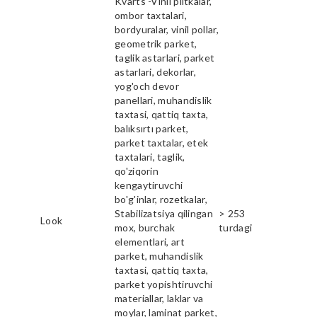
Kvarts -Vinil plitkalar,
ombor taxtalari,
bordyuralar, vinil pollar,
geometrik parket,
taglik astarlari, parket
astarlari, dekorlar,
yog'och devor
panellari, muhandislik
taxtasi, qattiq taxta,
balıksırtı parket,
parket taxtalar, etek
taxtalari, taglik,
qo'ziqorin
kengaytiruvchi
bo'g'inlar, rozetkalar,
Stabilizatsiya qilingan
> 253
Look
mox, burchak
turdagi
elementlari, art
parket, muhandislik
taxtasi, qattiq taxta,
parket yopishtiruvchi
materiallar, laklar va
moylar, laminat parket,