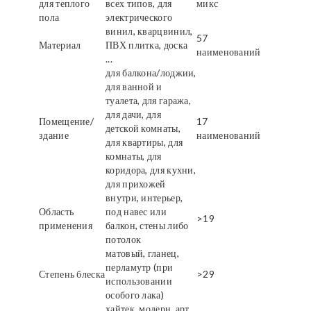
для теплого
всех типов, для
микс
пола
электрического
винил, кварцвинил,
57
Материал
ПВХ плитка, доска
наименований
...
для балкона/лоджии,
для ванной и
туалета, для гаража,
для дачи, для
Помещение/
17
детской комнаты,
здание
наименований
для квартиры, для
комнаты, для
коридора, для кухни,
для прихожей
внутри, интерьер,
Область
под навес или
>19
применения
балкон, стены либо
потолок
матовый, гланец,
перламутр (при
Степень блеска
>29
использовании
особого лака)
хайтек, модерн, арт,