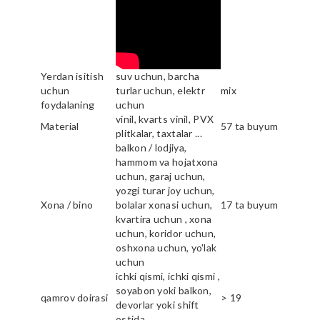
Yerdan isitish
suv uchun, barcha
uchun
turlar uchun, elektr
mix
foydalaning
uchun
vinil, kvarts vinil, PVX
Material
57 ta buyum
plitkalar, taxtalar ...
balkon / lodjiya,
hammom va hojatxona
uchun, garaj uchun,
yozgi turar joy uchun,
Xona / bino
bolalar xonasi uchun,
17 ta buyum
kvartira uchun , xona
uchun, koridor uchun,
oshxona uchun, yo'lak
uchun
ichki qismi, ichki qismi ,
soyabon yoki balkon,
qamrov doirasi
> 19
devorlar yoki shift
ostida