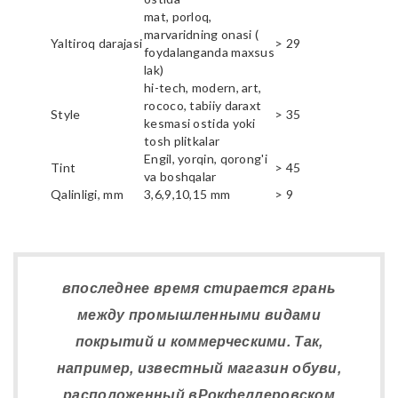
mat, porloq,
marvaridning onasi (
Yaltiroq darajasi
> 29
foydalanganda maxsus
lak)
hi-tech, modern, art,
rococo, tabiiy daraxt
Style
> 35
kesmasi ostida yoki
tosh plitkalar
Engil, yorqin, qorong'i
Tint
> 45
va boshqalar
Qalinligi, mm
3,6,9,10,15 mm
> 9
впоследнее время стирается грань
между промышленными видами
покрытий и коммерческими. Так,
например, известный магазин обуви,
расположенный вРокфеллеровском