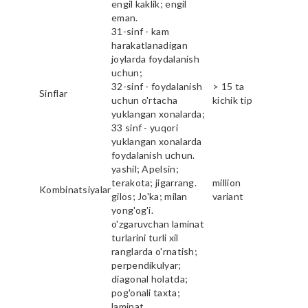
engil kaklik; engil
eman.
31-sinf - kam
harakatlanadigan
joylarda foydalanish
uchun;
32-sinf - foydalanish
> 15 ta
Sinflar
uchun o'rtacha
kichik tip
yuklangan xonalarda;
33 sinf - yuqori
yuklangan xonalarda
foydalanish uchun.
yashil; Apelsin;
terakota; jigarrang.
million
Kombinatsiyalar
gilos; Jo'ka; milan
variant
yong'og'i.
o'zgaruvchan laminat
turlarini turli xil
ranglarda o'rnatish;
perpendikulyar;
diagonal holatda;
pog'onali taxta;
laminat