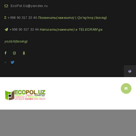
EcoPol.Uz@yandex.ru
+998 90 317 33 44
Позвонить(нажмите) | Qo'ng'iroq (bosing)
+998 90 317 33 44
Написать(нажмите) в TELEGRAM ga
yozish(bosing)