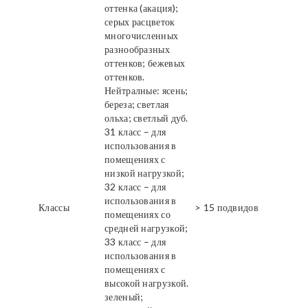
оттенка (акация);
серых расцветок
многочисленных
разнообразных
оттенков; бежевых
оттенков.
Нейтралные: ясень;
береза; светлая
ольха; светлый дуб.
31 класс – для
использования в
помещениях с
низкой нагрузкой;
32 класс – для
использования в
Классы
> 15 подвидов
помещениях со
средней нагрузкой;
33 класс – для
использования в
помещениях с
высокой нагрузкой.
зеленый;