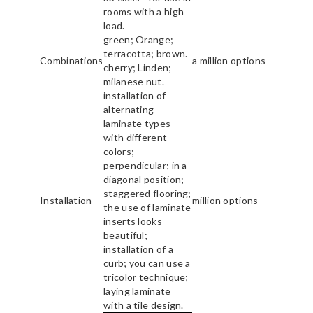
rooms with a high
load.
green; Orange;
terracotta; brown.
Combinations
a million options
cherry; Linden;
milanese nut.
installation of
alternating
laminate types
with different
colors;
perpendicular; in a
diagonal position;
staggered flooring;
Installation
million options
the use of laminate
inserts looks
beautiful;
installation of a
curb; you can use a
tricolor technique;
laying laminate
with a tile design.