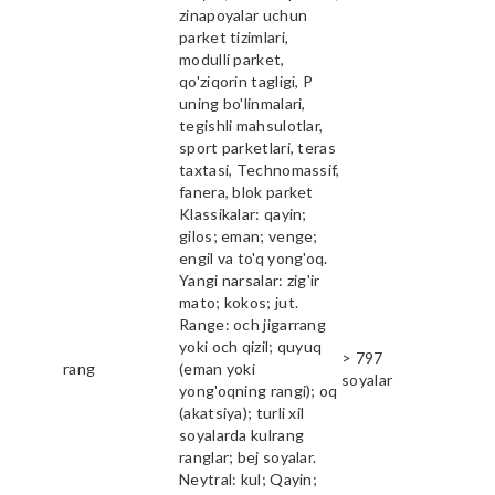
zinapoyalar uchun
parket tizimlari,
modulli parket,
qo'ziqorin tagligi, P
uning bo'linmalari,
tegishli mahsulotlar,
sport parketlari, teras
taxtasi, Technomassif,
fanera, blok parket
Klassikalar: qayin;
gilos; eman; venge;
engil va to'q yong'oq.
Yangi narsalar: zig'ir
mato; kokos; jut.
Range: och jigarrang
yoki och qizil; quyuq
> 797
rang
(eman yoki
soyalar
yong'oqning rangi); oq
(akatsiya); turli xil
soyalarda kulrang
ranglar; bej soyalar.
Neytral: kul; Qayin;