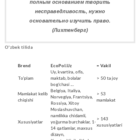
полным основанием творить
несправедливость, нужно
основательно изучить право.
(Лихтенберг)
O'zbek tilida
Brend
EcoPol.Uz
= Vakil
Uy, kvartira, ofis,
To'plam
maktab, bolalar
> 50 ta joy
bog'chasi ...
Belgiya, Italiya,
Mamlakat kelib
> 53
Norvegiya, Frantsiya,
chiqishi
mamlakat
Rossiya, Xitoy
Moslashuvchan,
namlikka chidamli,
> 143
Xususiyatlar
yoğurma burchaklar, 1-
xususiyatlari
14 qatlamlar, maxsus
dizayn,