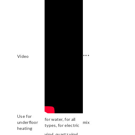
Video
***
Use for
for water, for all
underfloor
mix
types, for electric
heating
vinyl, quartz vinyl,