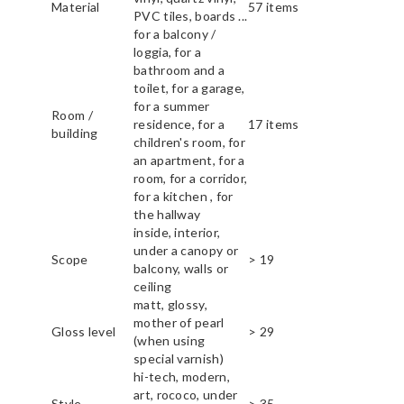
Material
57 items
PVC tiles, boards ...
for a balcony /
loggia, for a
bathroom and a
toilet, for a garage,
for a summer
Room /
residence, for a
17 items
building
children's room, for
an apartment, for a
room, for a corridor,
for a kitchen , for
the hallway
inside, interior,
under a canopy or
Scope
> 19
balcony, walls or
ceiling
matt, glossy,
mother of pearl
Gloss level
> 29
(when using
special varnish)
hi-tech, modern,
art, rococo, under
Style
> 35