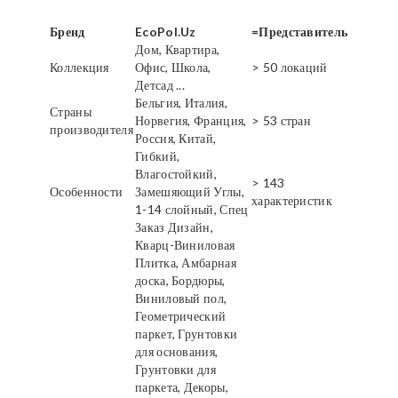
Бренд
EcoPol.Uz
=Представитель
Дом, Квартира,
Коллекция
Офис, Школа,
> 50 локаций
Детсад ...
Бельгия, Италия,
Страны
Норвегия, Франция,
> 53 стран
производителя
Россия, Китай,
Гибкий,
Влагостойкий,
> 143
Особенности
Замешяющий Углы,
характеристик
1-14 слойный, Спец
Заказ Дизайн,
Кварц-Виниловая
Плитка, Амбарная
доска, Бордюры,
Виниловый пол,
Геометрический
паркет, Грунтовки
для основания,
Грунтовки для
паркета, Декоры,