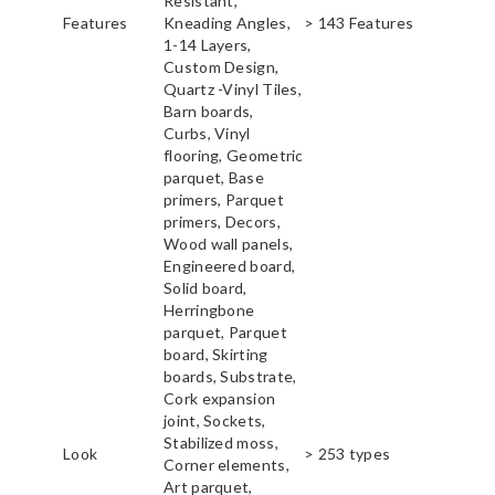
Resistant,
Features
Kneading Angles,
> 143 Features
1-14 Layers,
Custom Design,
Quartz -Vinyl Tiles,
Barn boards,
Curbs, Vinyl
flooring, Geometric
parquet, Base
primers, Parquet
primers, Decors,
Wood wall panels,
Engineered board,
Solid board,
Herringbone
parquet, Parquet
board, Skirting
boards, Substrate,
Cork expansion
joint, Sockets,
Stabilized moss,
Look
> 253 types
Corner elements,
Art parquet,