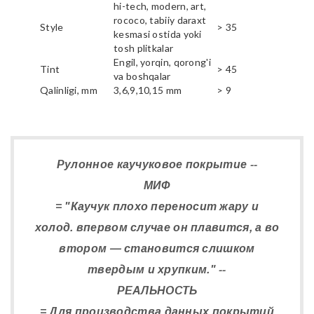
hi-tech, modern, art,
rococo, tabiiy daraxt
Style
> 35
kesmasi ostida yoki
tosh plitkalar
Engil, yorqin, qorong'i
Tint
> 45
va boshqalar
Qalinligi, mm
3,6,9,10,15 mm
> 9
Рулонное каучуковое покрытие --
МИФ
= "Каучук плохо переносит жару и
холод. впервом случае он плавится, а во
втором — становится слишком
твердым и хрупким." --
РЕАЛЬНОСТЬ
= Для производства данных покрытий