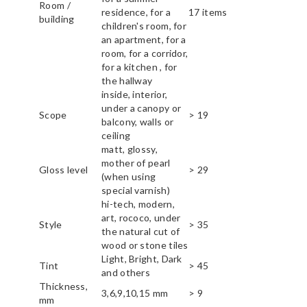
Room /
residence, for a
17 items
building
children's room, for
an apartment, for a
room, for a corridor,
for a kitchen , for
the hallway
inside, interior,
under a canopy or
Scope
> 19
balcony, walls or
ceiling
matt, glossy,
mother of pearl
Gloss level
> 29
(when using
special varnish)
hi-tech, modern,
art, rococo, under
Style
> 35
the natural cut of
wood or stone tiles
Light, Bright, Dark
Tint
> 45
and others
Thickness,
3,6,9,10,15 mm
> 9
mm