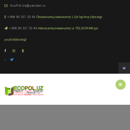
EcoPol.Uz@yandex.ru
+998 90 317 33 44
Позвонить(нажмите) | Qo'ng'iroq (bosing)
+998 90 317 33 44
Написать(нажмите) в TELEGRAM ga
yozish(bosing)