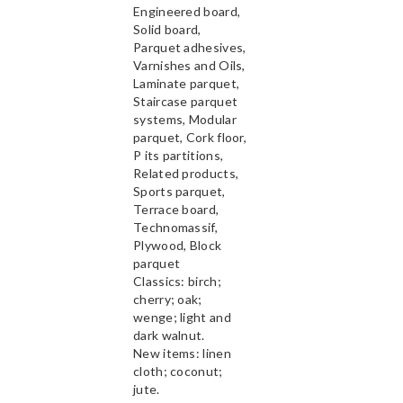
Engineered board,
Solid board,
Parquet adhesives,
Varnishes and Oils,
Laminate parquet,
Staircase parquet
systems, Modular
parquet, Cork floor,
P its partitions,
Related products,
Sports parquet,
Terrace board,
Technomassif,
Plywood, Block
parquet
Classics: birch;
cherry; oak;
wenge; light and
dark walnut.
New items: linen
cloth; coconut;
jute.