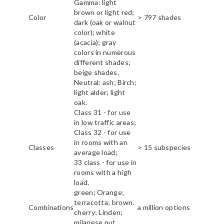
Gamma: light
brown or light red;
Color
> 797 shades
dark (oak or walnut
color); white
(acacia); gray
colors in numerous
different shades;
beige shades.
Neutral: ash; Birch;
light alder; light
oak.
Class 31 - for use
in low traffic areas;
Class 32 - for use
in rooms with an
Classes
> 15 subspecies
average load;
33 class - for use in
rooms with a high
load.
green; Orange;
terracotta; brown.
Combinations
a million options
cherry; Linden;
milanese nut.