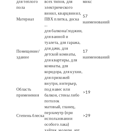
для теплого
всех типов, для
микс
пола
электрического
винил, кварцвинил,
57
Материал
ПВХ плитка, доска
наименований
...
для балкона/лоджии,
для ванной и
туалета, для гаража,
для дачи, для
Помещение/
17
детской комнаты,
здание
наименований
для квартиры, для
комнаты, для
коридора, для кухни,
для прихожей
внутри, интерьер,
Область
под навес или
>19
применения
балкон, стены либо
потолок
матовый, гланец,
перламутр (при
Степень блеска
>29
использовании
особого лака)
хайтек, модерн, арт,