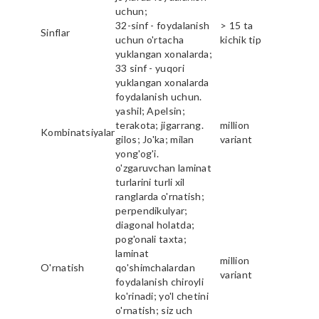
uchun;
32-sinf - foydalanish
> 15 ta
Sinflar
uchun o'rtacha
kichik tip
yuklangan xonalarda;
33 sinf - yuqori
yuklangan xonalarda
foydalanish uchun.
yashil; Apelsin;
terakota; jigarrang.
million
Kombinatsiyalar
gilos; Jo'ka; milan
variant
yong'og'i.
o'zgaruvchan laminat
turlarini turli xil
ranglarda o'rnatish;
perpendikulyar;
diagonal holatda;
pog'onali taxta;
laminat
million
O'rnatish
qo'shimchalardan
variant
foydalanish chiroyli
ko'rinadi; yo'l chetini
o'rnatish; siz uch