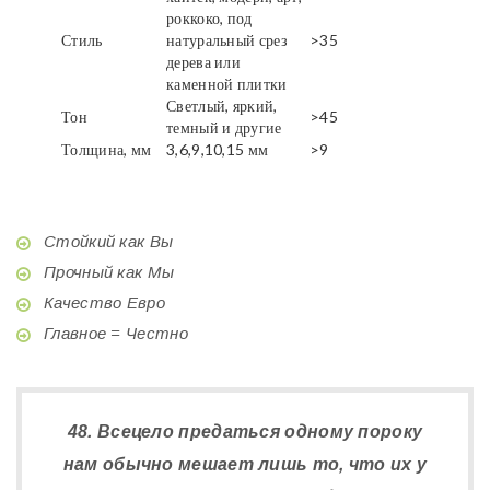
роккоко, под
Стиль
натуральный срез
>35
дерева или
каменной плитки
Светлый, яркий,
Тон
>45
темный и другие
Толщина, мм
3,6,9,10,15 мм
>9
Стойкий как Вы
Прочный как Мы
Качество Евро
Главное = Честно
48. Всецело предаться одному пороку
нам обычно мешает лишь то, что их у