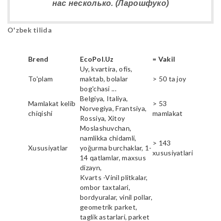
нас несколько. (Ларошфуко)
O'zbek tilida
Brend
EcoPol.Uz
= Vakil
Uy, kvartira, ofis,
To'plam
maktab, bolalar
> 50 ta joy
bog'chasi ...
Belgiya, Italiya,
Mamlakat kelib
> 53
Norvegiya, Frantsiya,
chiqishi
mamlakat
Rossiya, Xitoy
Moslashuvchan,
namlikka chidamli,
> 143
Xususiyatlar
yoğurma burchaklar, 1-
xususiyatlari
14 qatlamlar, maxsus
dizayn,
Kvarts -Vinil plitkalar,
ombor taxtalari,
bordyuralar, vinil pollar,
geometrik parket,
taglik astarlari, parket