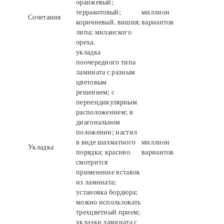
оранжевый;
терракотовый;
миллион
Сочетания
коричневый. вишня;
вариантов
липа; миланского
ореха.
укладка
поочередного типа
ламината с разным
цветовым
решением; с
перпендикулярным
расположением; в
диагональном
положении; настил
в виде шахматного
миллион
Укладка
порядка; красиво
вариантов
смотрится
применение вставок
из ламината;
установка бордюра;
можно использовать
трехцветный прием;
укладки ламината с