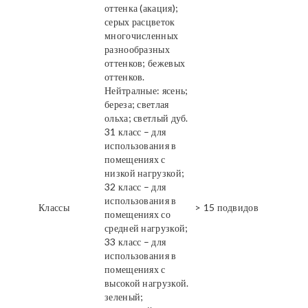
оттенка (акация);
серых расцветок
многочисленных
разнообразных
оттенков; бежевых
оттенков.
Нейтралные: ясень;
береза; светлая
ольха; светлый дуб.
31 класс – для
использования в
помещениях с
низкой нагрузкой;
32 класс – для
использования в
Классы
> 15 подвидов
помещениях со
средней нагрузкой;
33 класс – для
использования в
помещениях с
высокой нагрузкой.
зеленый;