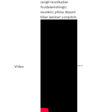
rangli texnikadan
foydalanishingiz
mumkin; plitka dizayni
bilan laminat yotqizish.
Video
***