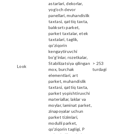
astarlari, dekorlar,
yog'och devor
panellari, muhandislik
taxtasi, qattiq taxta,
balıksırtı parket,
parket taxtalar, etek
taxtalari, taglik,
qo'ziqorin
kengaytiruvchi
bo'g'inlar, rozetkalar,
Stabilizatsiya qilingan
> 253
Look
mox, burchak
turdagi
elementlari, art
parket, muhandislik
taxtasi, qattiq taxta,
parket yopishtiruvchi
materiallar, laklar va
moylar, laminat parket,
zinapoyalar uchun
parket tizimlari,
modulli parket,
qo'ziqorin tagligi, P