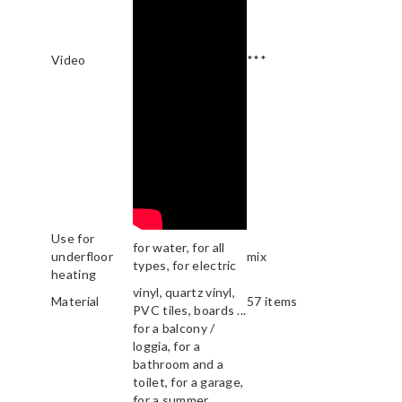
Video
***
Use for
for water, for all
underfloor
mix
types, for electric
heating
vinyl, quartz vinyl,
Material
57 items
PVC tiles, boards ...
for a balcony /
loggia, for a
bathroom and a
toilet, for a garage,
for a summer