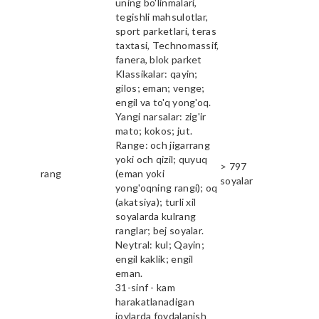
uning bo'linmalari,
tegishli mahsulotlar,
sport parketlari, teras
taxtasi, Technomassif,
fanera, blok parket
Klassikalar: qayin;
gilos; eman; venge;
engil va to'q yong'oq.
Yangi narsalar: zig'ir
mato; kokos; jut.
Range: och jigarrang
yoki och qizil; quyuq
> 797
rang
(eman yoki
soyalar
yong'oqning rangi); oq
(akatsiya); turli xil
soyalarda kulrang
ranglar; bej soyalar.
Neytral: kul; Qayin;
engil kaklik; engil
eman.
31-sinf - kam
harakatlanadigan
joylarda foydalanish