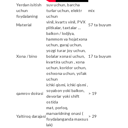
Yerdan isitish
suv uchun, barcha
uchun
turlar uchun, elektr
mix
foydalaning
uchun
vinil, kvarts vinil, PVX
Material
57 ta buyum
plitkalar, taxtalar ...
balkon / lodjiya,
hammom va hojatxona
uchun, garaj uchun,
yozgi turar joy uchun,
Xona / bino
bolalar xonasi uchun,
17 ta buyum
kvartira uchun , xona
uchun, koridor uchun,
oshxona uchun, yo'lak
uchun
ichki qismi, ichki qismi ,
soyabon yoki balkon,
qamrov doirasi
> 19
devorlar yoki shift
ostida
mat, porloq,
marvaridning onasi (
Yaltiroq darajasi
> 29
foydalanganda maxsus
lak)