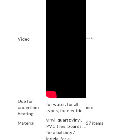
Video
***
Use for
for water, for all
underfloor
mix
types, for electric
heating
vinyl, quartz vinyl,
Material
57 items
PVC tiles, boards ...
for a balcony /
loggia, for a