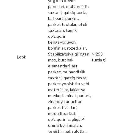
yog'och devor
panellari, muhandislik
taxtasi, qattiq taxta,
balıksırtı parket,
parket taxtalar, etek
taxtalari, taglik,
qo'ziqorin
kengaytiruvchi
bo'g'inlar, rozetkalar,
Stabilizatsiya qilingan
> 253
Look
mox, burchak
turdagi
elementlari, art
parket, muhandislik
taxtasi, qattiq taxta,
parket yopishtiruvchi
materiallar, laklar va
moylar, laminat parket,
zinapoyalar uchun
parket tizimlari,
modulli parket,
qo'ziqorin tagligi, P
uning bo'linmalari,
tegishli mahsulotlar,