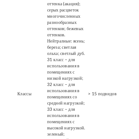
оттенка (акация);
серых расцветок
многочисленных
разнообразных
оттенков; бежевых
оттенков.
Нейтралные: ясень;
береза; светлая
ольха; светлый дуб.
31 класс – для
использования в
помещениях с
низкой нагрузкой;
32 класс – для
использования в
Классы
> 15 подвидов
помещениях со
средней нагрузкой;
33 класс – для
использования в
помещениях с
высокой нагрузкой.
зеленый;