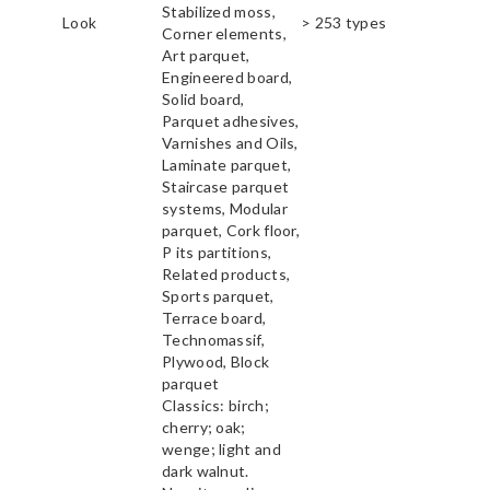
Stabilized moss,
Look
> 253 types
Corner elements,
Art parquet,
Engineered board,
Solid board,
Parquet adhesives,
Varnishes and Oils,
Laminate parquet,
Staircase parquet
systems, Modular
parquet, Cork floor,
P its partitions,
Related products,
Sports parquet,
Terrace board,
Technomassif,
Plywood, Block
parquet
Classics: birch;
cherry; oak;
wenge; light and
dark walnut.