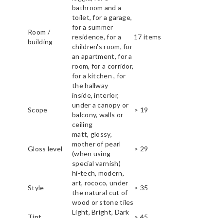
bathroom and a
toilet, for a garage,
for a summer
Room /
residence, for a
17 items
building
children's room, for
an apartment, for a
room, for a corridor,
for a kitchen , for
the hallway
inside, interior,
under a canopy or
Scope
> 19
balcony, walls or
ceiling
matt, glossy,
mother of pearl
Gloss level
> 29
(when using
special varnish)
hi-tech, modern,
art, rococo, under
Style
> 35
the natural cut of
wood or stone tiles
Light, Bright, Dark
Tint
> 45