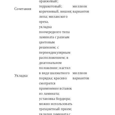
оранжевый;
терракотовый;
миллион
Сочетания
коричневый. вишня;
вариантов
липа; миланского
ореха.
укладка
поочередного типа
ламината с разным
цветовым
решением; с
перпендикулярным
расположением; в
диагональном
положении; настил
в виде шахматного
миллион
Укладка
порядка; красиво
вариантов
смотрится
применение вставок
из ламината;
установка бордюра;
можно использовать
трехцветный прием;
укладки ламината с