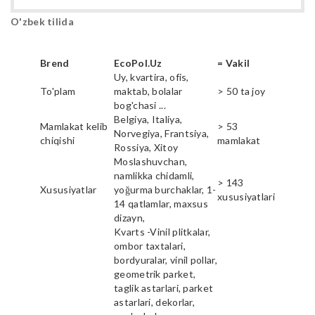
O'zbek tilida
Brend
EcoPol.Uz
= Vakil
Uy, kvartira, ofis,
To'plam
maktab, bolalar
> 50 ta joy
bog'chasi ...
Belgiya, Italiya,
Mamlakat kelib
> 53
Norvegiya, Frantsiya,
chiqishi
mamlakat
Rossiya, Xitoy
Moslashuvchan,
namlikka chidamli,
> 143
Xususiyatlar
yoğurma burchaklar, 1-
xususiyatlari
14 qatlamlar, maxsus
dizayn,
Kvarts -Vinil plitkalar,
ombor taxtalari,
bordyuralar, vinil pollar,
geometrik parket,
taglik astarlari, parket
astarlari, dekorlar,