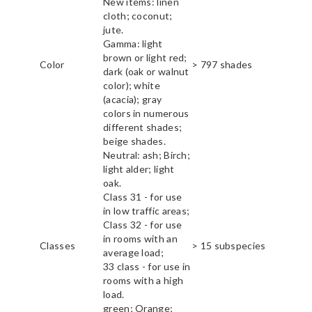
New items: linen
cloth; coconut;
jute.
Gamma: light
brown or light red;
Color
> 797 shades
dark (oak or walnut
color); white
(acacia); gray
colors in numerous
different shades;
beige shades.
Neutral: ash; Birch;
light alder; light
oak.
Class 31 - for use
in low traffic areas;
Class 32 - for use
in rooms with an
Classes
> 15 subspecies
average load;
33 class - for use in
rooms with a high
load.
green; Orange;