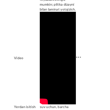
mumkin; plitka dizayni
bilan laminat yotqizish.
Video
***
Yerdan isitish
suv uchun, barcha