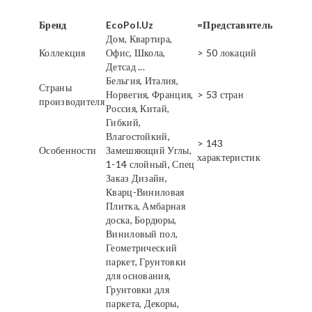
Бренд
EcoPol.Uz
=Представитель
Дом, Квартира,
Коллекция
Офис, Школа,
> 50 локаций
Детсад ...
Бельгия, Италия,
Страны
Норвегия, Франция,
> 53 стран
производителя
Россия, Китай,
Гибкий,
Влагостойкий,
> 143
Особенности
Замешяющий Углы,
характеристик
1-14 слойный, Спец
Заказ Дизайн,
Кварц-Виниловая
Плитка, Амбарная
доска, Бордюры,
Виниловый пол,
Геометрический
паркет, Грунтовки
для основания,
Грунтовки для
паркета, Декоры,