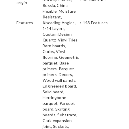
origin
Russia, China
Flexible, Moisture
Resistant,
Features
Kneading Angles,
> 143 Features
1-14 Layers,
Custom Design,
Quartz -Vinyl Tiles,
Barn boards,
Curbs, Vinyl
flooring, Geometric
parquet, Base
primers, Parquet
primers, Decors,
Wood wall panels,
Engineered board,
Solid board,
Herringbone
parquet, Parquet
board, Skirting
boards, Substrate,
Cork expansion
joint, Sockets,