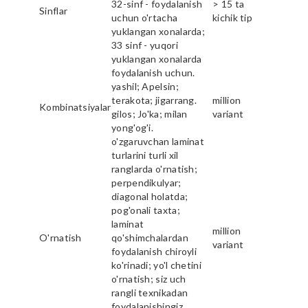
32-sinf - foydalanish
> 15 ta
Sinflar
uchun o'rtacha
kichik tip
yuklangan xonalarda;
33 sinf - yuqori
yuklangan xonalarda
foydalanish uchun.
yashil; Apelsin;
terakota; jigarrang.
million
Kombinatsiyalar
gilos; Jo'ka; milan
variant
yong'og'i.
o'zgaruvchan laminat
turlarini turli xil
ranglarda o'rnatish;
perpendikulyar;
diagonal holatda;
pog'onali taxta;
laminat
million
O'rnatish
qo'shimchalardan
variant
foydalanish chiroyli
ko'rinadi; yo'l chetini
o'rnatish; siz uch
rangli texnikadan
foydalanishingiz