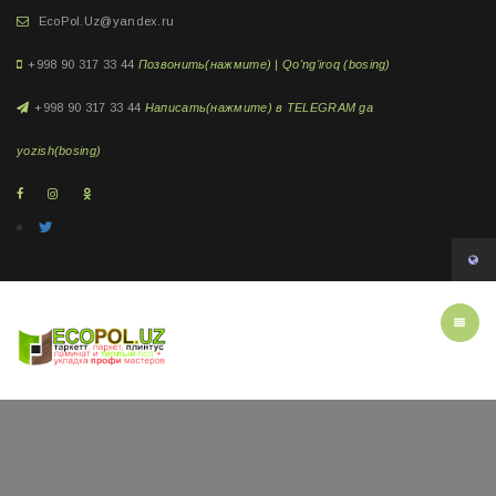
EcoPol.Uz@yandex.ru
+998 90 317 33 44
Позвонить(нажмите) | Qo'ng'iroq (bosing)
+998 90 317 33 44
Написать(нажмите) в TELEGRAM ga
yozish(bosing)