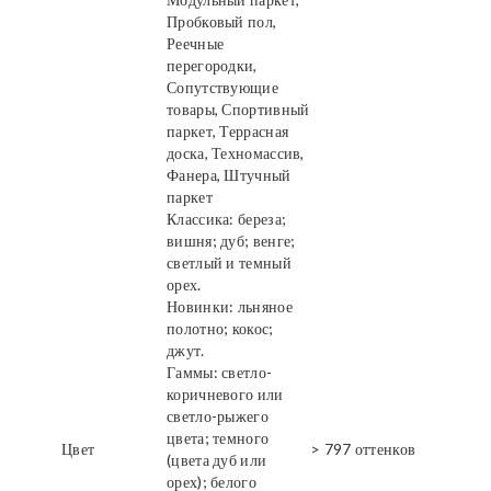
Пробковый пол,
Реечные
перегородки,
Сопутствующие
товары, Спортивный
паркет, Террасная
доска, Техномассив,
Фанера, Штучный
паркет
Классика: береза;
вишня; дуб; венге;
светлый и темный
орех.
Новинки: льняное
полотно; кокос;
джут.
Гаммы: светло-
коричневого или
светло-рыжего
цвета; темного
Цвет
> 797 оттенков
(цвета дуб или
орех); белого