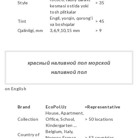
Style
> 35
kesmasi ostida yoki
tosh plitkalar
Engil, yorqin, qorong'i
Tint
> 45
va boshqalar
Qalinligi, mm
3,6,9,10,15 mm
> 9
красный наливной пол морской
наливной пол
on English
Brand
EcoPol.Uz
=Representative
House, Apartment,
Collection
Office, School,
> 50 locations
Kindergarten ...
Belgium, Italy,
Country of
Norway, France,
> 53 countries