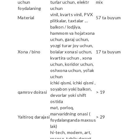
uchun
turlar uchun, elektr
mix
foydalaning
uchun
vinil, kvarts vinil, PVX
Material
57 ta buyum
plitkalar, taxtalar ...
balkon / lodjiya,
hammom va hojatxona
uchun, garaj uchun,
yozgi turar joy uchun,
Xona / bino
bolalar xonasi uchun,
17 ta buyum
kvartira uchun , xona
uchun, koridor uchun,
oshxona uchun, yo'lak
uchun
ichki qismi, ichki qismi ,
soyabon yoki balkon,
qamrov doirasi
> 19
devorlar yoki shift
ostida
mat, porloq,
marvaridning onasi (
Yaltiroq darajasi
> 29
foydalanganda maxsus
lak)
hi-tech, modern, art,
rococo, tabiiy daraxt