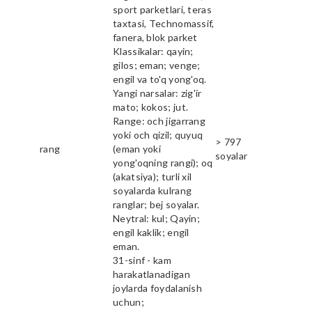
sport parketlari, teras
taxtasi, Technomassif,
fanera, blok parket
Klassikalar: qayin;
gilos; eman; venge;
engil va to'q yong'oq.
Yangi narsalar: zig'ir
mato; kokos; jut.
Range: och jigarrang
yoki och qizil; quyuq
> 797
rang
(eman yoki
soyalar
yong'oqning rangi); oq
(akatsiya); turli xil
soyalarda kulrang
ranglar; bej soyalar.
Neytral: kul; Qayin;
engil kaklik; engil
eman.
31-sinf - kam
harakatlanadigan
joylarda foydalanish
uchun;