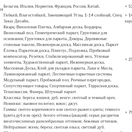
Бельгия, Италия, Норвегия, Франция, Россия, Китай,
> 5
ля
Гибкий, Влагостойкий, Замешяющий Углы, 1-14 слойный, Спец
> 1
Заказ Дизайн,
хар
Кварц-Виниловая Плитка, Амбарная доска, Бордюры,
Виниловый пол, Геометрический паркет, Грунтовки для
основания, Грунтовки для паркета, Декоры, Деревянные
стеновые панели, Инженерная доска, Массивная доска, Паркет
Ёлочка, Паркетная доска, Плинтус, Подложка, Пробковый
компенсатор, Розетки, Стабилизированный мох, Угловые
> 2
элементы, Художественный паркет, Инженерная доска,
Массивная Доска, Клей для укладки паркета, Лаки и Масла,
Ламинированный паркет, Лестничные паркетные системы,
Модульный паркет, Пробковый пол, Реечные перегородки,
Сопутствующие товары, Спортивный паркет, Террасная доска,
Техномассив, Фанера, Штучный паркет
Классика: береза; вишня; дуб; венге; светлый и темный орех.
Новинки: льняное полотно; кокос; джут.
Гаммы: светло-коричневого или светло-рыжего цвета; темного
> 7
(цвета дуб или орех); белого оттенка (акация); серых расцветок
многочисленных разнообразных оттенков; бежевых оттенков.
Нейтралные: ясень; береза; светлая ольха; светлый дуб.