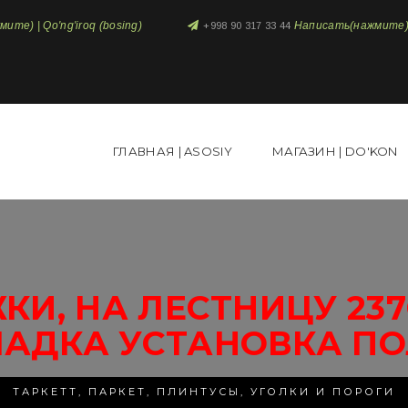
те) | Qo'ng'iroq (bosing)
Написать(нажмите) 
+998 90 317 33 44
ГЛАВНАЯ | ASOSIY
МАГАЗИН | DO'KON
КИ, НА ЛЕСТНИЦУ 23
ЛАДКА УСТАНОВКА ПО
ТАРКЕТТ, ПАРКЕТ, ПЛИНТУСЫ, УГОЛКИ И ПОРОГИ