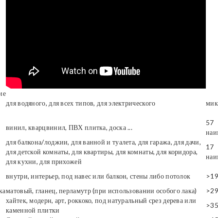
ие
для водяного, для всех типов, для электрического
мик
57
винил, кварцвинил, ПВХ плитка, доска ...
наи
для балкона/лоджии, для ванной и туалета, для гаража, для дачи,
17
для детской комнаты, для квартиры, для комнаты, для коридора,
наи
для кухни, для прихожей
внутри, интерьер, под навес или балкон, стены либо потолок
>1
ка
матовый, гланец, перламутр (при использовании особого лака)
>2
хайтек, модерн, арт, роккоко, под натуральный срез дерева или
>3
каменной плитки