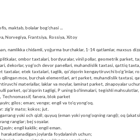
ofis, maktab, bolalar bog'chasi ...
iya, Norvegiya, Frantsiya, Rossiya, Xitoy
n, namlikka chidamli, yoğurma burchaklar, 1-14 qatlamlar, maxsus diz
plitkalar, ombor taxtalari, bordyuralar, vinil pollar, geometrik parket, tag
ari, dekorlar, yog'och devor panellari, muhandislik taxtasi, qattiq taxta, 
t taxtalar, etek taxtalari, taglik, qo'ziqorin kengaytiruvchi bo'g'inlar, ro
a qilingan mox, burchak elementlari, art parket, muhandislik taxtasi, qa
tiruvchi materiallar, laklar va moylar, laminat parket, zinapoyalar uchu
ulli parket, qo'ziqorin tagligi, P uning bo'linmalari, tegishli mahsulotlar,
i, Technomassif, fanera, blok parket
qayin; gilos; eman; venge; engil va to'q yong'oq.
r: zig'ir mato; kokos; jut.
garrang yoki och qizil; quyuq (eman yoki yong'oqning rangi); oq (akatsiya
rang ranglar; bej soyalar.
 Qayin; engil kaklik; engil eman.
m harakatlanadigan joylarda foydalanish uchun;