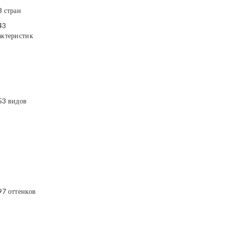
3 стран
43
актеристик
53 видов
97 оттенков