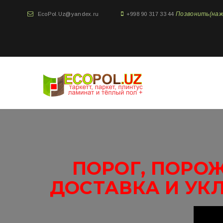
Позвонить(нажми
EcoPol.Uz@yandex.ru
+998 90 317 33 44
ПОРОГ, ПОРОЖ
ДОСТАВКА И УК