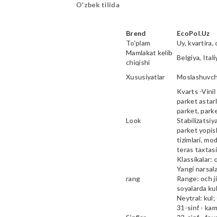
O'zbek tilida
Brend
EcoPol.Uz
To'plam
Uy, kvartira, 
Mamlakat kelib
Belgiya, Ital
chiqishi
Xususiyatlar
Moslashuvcha
Kvarts -Vinil 
parket astarl
parket, parke
Look
Stabilizatsiy
parket yopish
tizimlari, mod
teras taxtas
Klassikalar: 
Yangi narsala
rang
Range: och ji
soyalarda kul
Neytral: kul;
31-sinf - ka