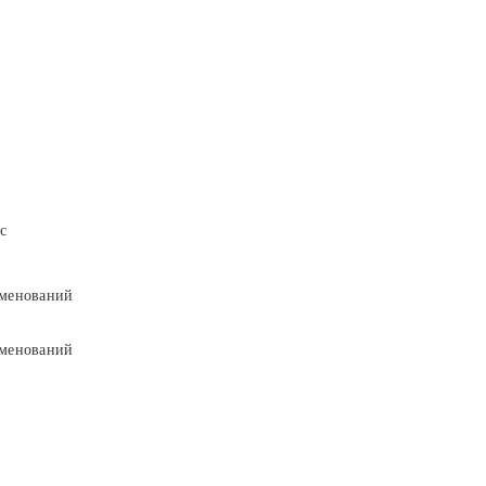
с
менований
менований
9
9
5