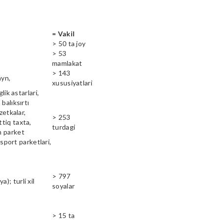
= Vakil
> 50 ta joy
> 53
mamlakat
> 143
ayn,
xususiyatlari
lik astarlari,
balıksırtı
zetkalar,
> 253
ttiq taxta,
turdagi
n parket
 sport parketlari,
> 797
); turli xil
soyalar
> 15 ta