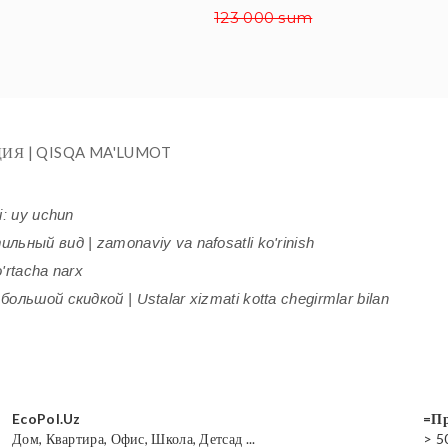
123 000 sum
ИЯ | QISQA MA'LUMOT
i: uy uchun
ьный вид | zamonaviy va nafosatli ko'rinish
'rtacha narx
ольшой скидкой | Ustalar xizmati kotta chegirmlar bilan
EcoPol.Uz
=Пр
Дом, Квартира, Офис, Школа, Детсад ...
> 5