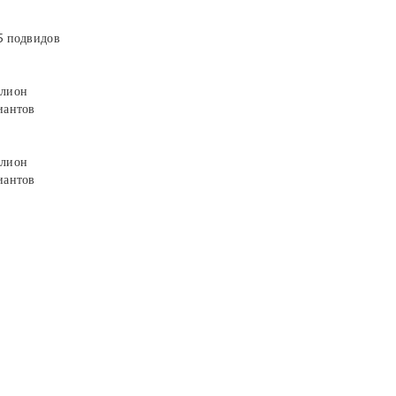
5 подвидов
лион
иантов
лион
иантов