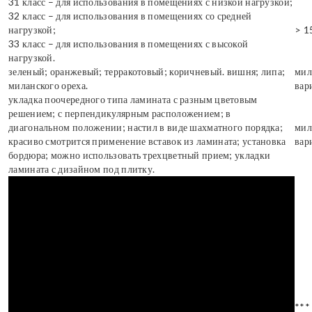
31 класс – для использования в помещениях с низкой нагрузкой;
32 класс – для использования в помещениях со средней
нагрузкой;
> 1
33 класс – для использования в помещениях с высокой
нагрузкой.
зеленый; оранжевый; терракотовый; коричневый. вишня; липа;
мил
миланского ореха.
вар
укладка поочередного типа ламината с разным цветовым
решением; с перпендикулярным расположением; в
диагональном положении; настил в виде шахматного порядка;
мил
красиво смотрится применение вставок из ламината; установка
вар
бордюра; можно использовать трехцветный прием; укладки
ламината с дизайном под плитку.
***