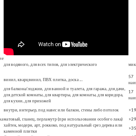
ие
для водяного, для всех типов, для электрического
мик
57
винил, кварцвинил, ПВХ плитка, доска ...
наи
для балкона/лоджии, для ванной и туалета, для гаража, для дачи,
17
для детской комнаты, для квартиры, для комнаты, для коридора,
наи
для кухни, для прихожей
внутри, интерьер, под навес или балкон, стены либо потолок
>1
ка
матовый, гланец, перламутр (при использовании особого лака)
>2
хайтек, модерн, арт, роккоко, под натуральный срез дерева или
>3
каменной плитки