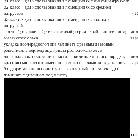
31 класс – для использования в помещениях с низкой нагрузкой;
32 класс – для использования в помещениях со средней
нагрузкой;
> 1
33 класс – для использования в помещениях с высокой
нагрузкой.
зеленый; оранжевый; терракотовый; коричневый. вишня; липа;
мил
миланского ореха.
вар
укладка поочередного типа ламината с разным цветовым
решением; с перпендикулярным расположением; в
диагональном положении; настил в виде шахматного порядка;
мил
красиво смотрится применение вставок из ламината; установка
вар
бордюра; можно использовать трехцветный прием; укладки
ламината с дизайном под плитку.
***