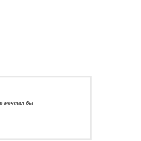
5
не мечтал бы