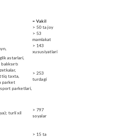
= Vakil
> 50 ta joy
> 53
mamlakat
> 143
ayn,
xususiyatlari
lik astarlari,
balıksırtı
zetkalar,
> 253
ttiq taxta,
turdagi
n parket
 sport parketlari,
> 797
); turli xil
soyalar
> 15 ta