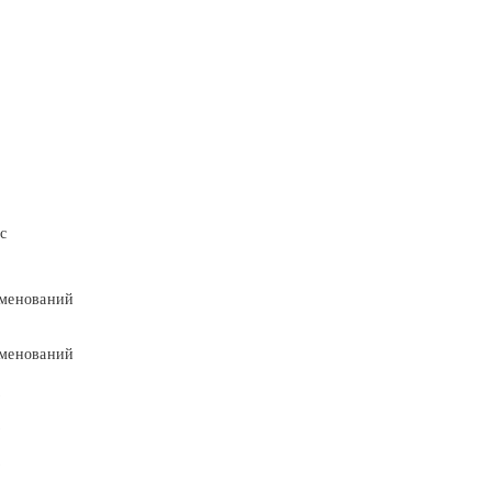
с
менований
менований
9
9
5