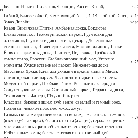
Бельгия, Италия, Норвегия, Франция, Россия, Китай,
> 5
ля
Гибкий, Влагостойкий, Замешяющий Углы, 1-14 слойный, Спец
> 1
Заказ Дизайн,
хар
Кварц-Виниловая Плитка, Амбарная доска, Бордюры,
Виниловый пол, Геометрический паркет, Грунтовки для
основания, Грунтовки для паркета, Декоры, Деревянные
стеновые панели, Инженерная доска, Массивная доска, Паркет
Ёлочка, Паркетная доска, Плинтус, Подложка, Пробковый
компенсатор, Розетки, Стабилизированный мох, Угловые
> 2
элементы, Художественный паркет, Инженерная доска,
Массивная Доска, Клей для укладки паркета, Лаки и Масла,
Ламинированный паркет, Лестничные паркетные системы,
Модульный паркет, Пробковый пол, Реечные перегородки,
Сопутствующие товары, Спортивный паркет, Террасная доска,
Техномассив, Фанера, Штучный паркет
Классика: береза; вишня; дуб; венге; светлый и темный орех.
Новинки: льняное полотно; кокос; джут.
Гаммы: светло-коричневого или светло-рыжего цвета; темного
> 7
(цвета дуб или орех); белого оттенка (акация); серых расцветок
многочисленных разнообразных оттенков; бежевых оттенков.
Нейтралные: ясень; береза; светлая ольха; светлый дуб.