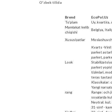
O'zbek tilida
Brend
EcoPol.Uz
To'plam
Uy, kvartira, 
Mamlakat kelib
Belgiya, Ital
chiqishi
Xususiyatlar
Moslashuvcha
Kvarts -Vinil 
parket astarl
parket, parke
Look
Stabilizatsiy
parket yopish
tizimlari, mod
teras taxtas
Klassikalar: 
Yangi narsala
rang
Range: och ji
soyalarda kul
Neytral: kul;
31-sinf - ka