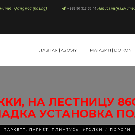
те) | Qo'ng'iroq (bosing)
Написать(нажмите) 
+998 90 317 33 44
ГЛАВНАЯ | ASOSIY
МАГАЗИН | DO'KON
ЖКИ, НА ЛЕСТНИЦУ 86
ЛАДКА УСТАНОВКА ПО
ТАРКЕТТ, ПАРКЕТ, ПЛИНТУСЫ, УГОЛКИ И ПОРОГИ