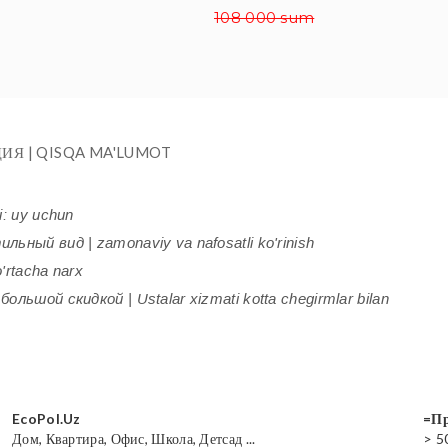
108 000 sum
ИЯ | QISQA MA'LUMOT
i: uy uchun
ьный вид | zamonaviy va nafosatli ko'rinish
'rtacha narx
ольшой скидкой | Ustalar xizmati kotta chegirmlar bilan
EcoPol.Uz
=Пр
Дом, Квартира, Офис, Школа, Детсад ...
> 5