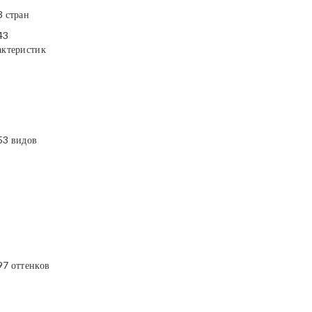
3 стран
43
актеристик
53 видов
97 оттенков