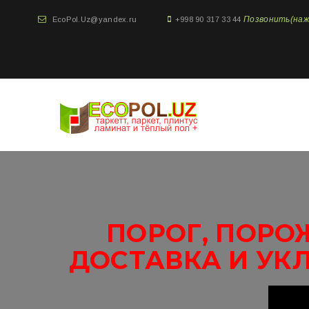
Позвонить(нажми
EcoPol.Uz@yandex.ru
+998 90 317 33 44
ПОРОГ, ПОРО
ДОСТАВКА И УК