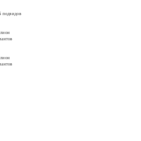
5 подвидов
лион
иантов
лион
иантов