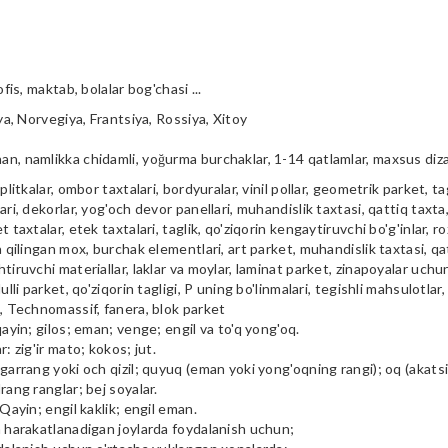
ofis, maktab, bolalar bog'chasi ...
iya, Norvegiya, Frantsiya, Rossiya, Xitoy
n, namlikka chidamli, yoğurma burchaklar, 1-14 qatlamlar, maxsus diz
plitkalar, ombor taxtalari, bordyuralar, vinil pollar, geometrik parket, tag
ari, dekorlar, yog'och devor panellari, muhandislik taxtasi, qattiq taxta, 
t taxtalar, etek taxtalari, taglik, qo'ziqorin kengaytiruvchi bo'g'inlar, ro
a qilingan mox, burchak elementlari, art parket, muhandislik taxtasi, qa
tiruvchi materiallar, laklar va moylar, laminat parket, zinapoyalar uchu
ulli parket, qo'ziqorin tagligi, P uning bo'linmalari, tegishli mahsulotlar,
i, Technomassif, fanera, blok parket
qayin; gilos; eman; venge; engil va to'q yong'oq.
r: zig'ir mato; kokos; jut.
garrang yoki och qizil; quyuq (eman yoki yong'oqning rangi); oq (akatsiya
rang ranglar; bej soyalar.
 Qayin; engil kaklik; engil eman.
m harakatlanadigan joylarda foydalanish uchun;