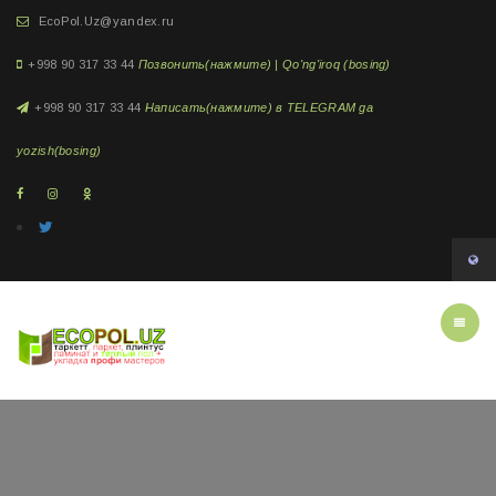
EcoPol.Uz@yandex.ru
+998 90 317 33 44
Позвонить(нажмите) | Qo'ng'iroq (bosing)
+998 90 317 33 44
Написать(нажмите) в TELEGRAM ga
yozish(bosing)