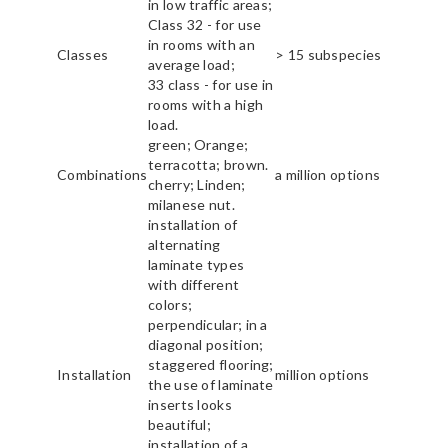
in low traffic areas;
Class 32 - for use
in rooms with an
Classes
> 15 subspecies
average load;
33 class - for use in
rooms with a high
load.
green; Orange;
terracotta; brown.
Combinations
a million options
cherry; Linden;
milanese nut.
installation of
alternating
laminate types
with different
colors;
perpendicular; in a
diagonal position;
staggered flooring;
Installation
million options
the use of laminate
inserts looks
beautiful;
installation of a