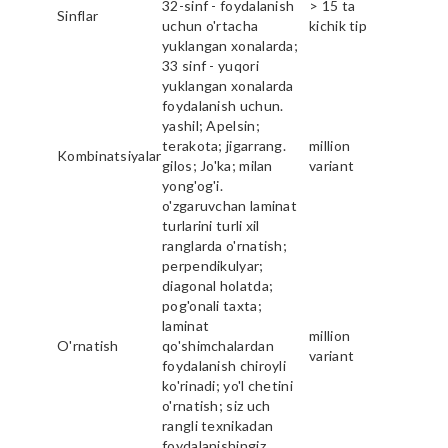
32-sinf - foydalanish
> 15 ta
Sinflar
uchun o'rtacha
kichik tip
yuklangan xonalarda;
33 sinf - yuqori
yuklangan xonalarda
foydalanish uchun.
yashil; Apelsin;
terakota; jigarrang.
million
Kombinatsiyalar
gilos; Jo'ka; milan
variant
yong'og'i.
o'zgaruvchan laminat
turlarini turli xil
ranglarda o'rnatish;
perpendikulyar;
diagonal holatda;
pog'onali taxta;
laminat
million
O'rnatish
qo'shimchalardan
variant
foydalanish chiroyli
ko'rinadi; yo'l chetini
o'rnatish; siz uch
rangli texnikadan
foydalanishingiz