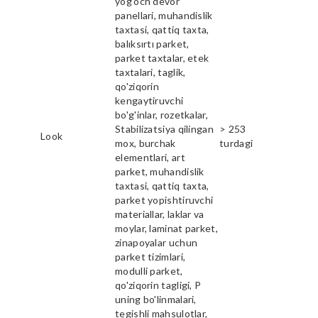
yog'och devor
panellari, muhandislik
taxtasi, qattiq taxta,
balıksırtı parket,
parket taxtalar, etek
taxtalari, taglik,
qo'ziqorin
kengaytiruvchi
bo'g'inlar, rozetkalar,
Stabilizatsiya qilingan
> 253
Look
mox, burchak
turdagi
elementlari, art
parket, muhandislik
taxtasi, qattiq taxta,
parket yopishtiruvchi
materiallar, laklar va
moylar, laminat parket,
zinapoyalar uchun
parket tizimlari,
modulli parket,
qo'ziqorin tagligi, P
uning bo'linmalari,
tegishli mahsulotlar,