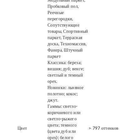
Пробковый пол,
Реечные
перегородки,
Сопутствующие
товары, Спортивный
паркет, Террасная
доска, Техномассив,
Фанера, Штучный
паркет
Классика: береза;
вишня; дуб; венге;
светлый и темный
орех.
Новинки: льняное
полотно; кокос;
джут.
Гаммы: светло-
коричневого или
светло-рыжего
цвета; темного
Цвет
> 797 оттенков
(цвета дуб или
орех); белого