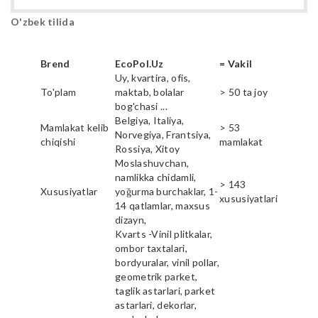
O'zbek tilida
Brend
EcoPol.Uz
= Vakil
Uy, kvartira, ofis,
To'plam
maktab, bolalar
> 50 ta joy
bog'chasi ...
Belgiya, Italiya,
Mamlakat kelib
> 53
Norvegiya, Frantsiya,
chiqishi
mamlakat
Rossiya, Xitoy
Moslashuvchan,
namlikka chidamli,
> 143
Xususiyatlar
yoğurma burchaklar, 1-
xususiyatlari
14 qatlamlar, maxsus
dizayn,
Kvarts -Vinil plitkalar,
ombor taxtalari,
bordyuralar, vinil pollar,
geometrik parket,
taglik astarlari, parket
astarlari, dekorlar,