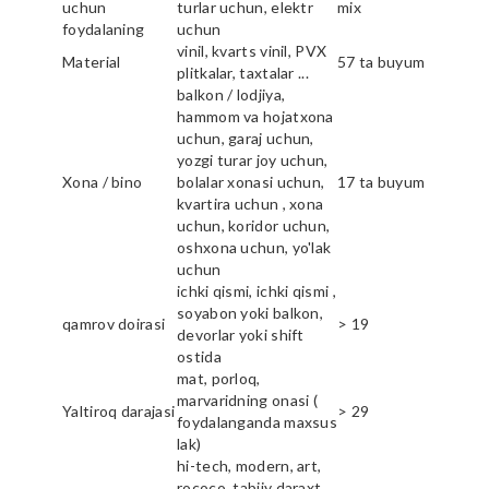
uchun
turlar uchun, elektr
mix
foydalaning
uchun
vinil, kvarts vinil, PVX
Material
57 ta buyum
plitkalar, taxtalar ...
balkon / lodjiya,
hammom va hojatxona
uchun, garaj uchun,
yozgi turar joy uchun,
Xona / bino
bolalar xonasi uchun,
17 ta buyum
kvartira uchun , xona
uchun, koridor uchun,
oshxona uchun, yo'lak
uchun
ichki qismi, ichki qismi ,
soyabon yoki balkon,
qamrov doirasi
> 19
devorlar yoki shift
ostida
mat, porloq,
marvaridning onasi (
Yaltiroq darajasi
> 29
foydalanganda maxsus
lak)
hi-tech, modern, art,
rococo, tabiiy daraxt