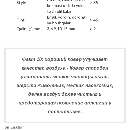
Style
> 35
kesmasi ostida yoki
tosh plitkalar
Engil, yorqin, qorong'i
Tint
> 45
va boshqalar
Qalinligi, mm
3,6,9,10,15 mm
> 9
Факт 10: хороший ковер улучшает
качество воздуха - Ковер способен
улавливать мелкие частицы пыли,
шерсти животных, мелких насекомых,
делая воздух более чистым и
предотвращая появление аллергии у
постояльцев.
on English