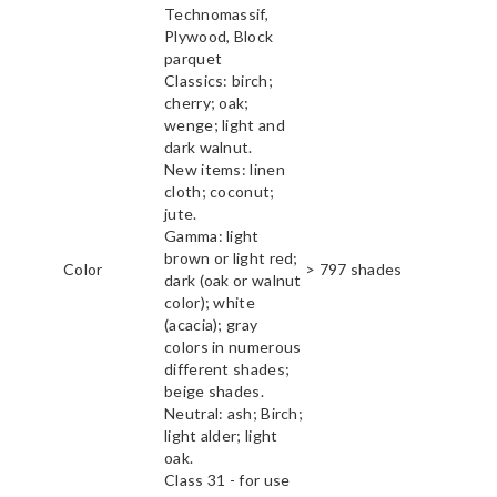
Technomassif,
Plywood, Block
parquet
Classics: birch;
cherry; oak;
wenge; light and
dark walnut.
New items: linen
cloth; coconut;
jute.
Gamma: light
brown or light red;
Color
> 797 shades
dark (oak or walnut
color); white
(acacia); gray
colors in numerous
different shades;
beige shades.
Neutral: ash; Birch;
light alder; light
oak.
Class 31 - for use