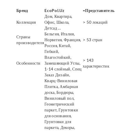
Бренд
EcoPol.Uz
=Представитель
Дом, Квартира,
Коллекция
Офис, Школа,
> 50 локаций
Детсад ...
Бельгия, Италия,
Страны
Норвегия, Франция,
> 53 стран
производителя
Россия, Китай,
Гибкий,
Влагостойкий,
> 143
Особенности
Замешяющий Углы,
характеристик
1-14 слойный, Спец
Заказ Дизайн,
Кварц-Виниловая
Плитка, Амбарная
доска, Бордюры,
Виниловый пол,
Геометрический
паркет, Грунтовки
для основания,
Грунтовки для
паркета, Декоры,