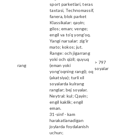
sport parketlari, teras
taxtasi, Technomassif,
fanera, blok parket
Klassikalar: qayin;
gilos; eman; venge;
engil va to'q yong'oq.
Yangi narsalar: zig'ir
mato; kokos; jut.
Range: och jigarrang
yoki och qizil; quyuq
> 797
rang
(eman yoki
soyalar
yong'oqning rangi); oq
(akatsiya); turli xil
soyalarda kulrang
ranglar; bej soyalar.
Neytral: kul; Qayin;
engil kaklik; engil
eman.
31-sinf - kam
harakatlanadigan
joylarda foydalanish
uchun;