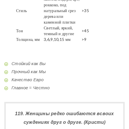
роккоко, под
Стиль
натуральный срез
>35
дерева или
каменной плитки
Светлый, яркий,
Тон
>45
темный и другие
Толщина, мм
3,6,9,10,15 мм
>9
Стойкий как Вы
Прочный как Мы
Качество Евро
Главное = Честно
119. Женщины редко ошибаются всвоих
суждениях друг о друге. (Кристи)