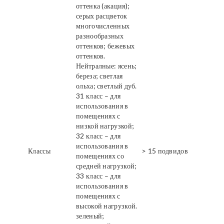
оттенка (акация);
серых расцветок
многочисленных
разнообразных
оттенков; бежевых
оттенков.
Нейтралные: ясень;
береза; светлая
ольха; светлый дуб.
31 класс – для
использования в
помещениях с
низкой нагрузкой;
32 класс – для
использования в
Классы
> 15 подвидов
помещениях со
средней нагрузкой;
33 класс – для
использования в
помещениях с
высокой нагрузкой.
зеленый;