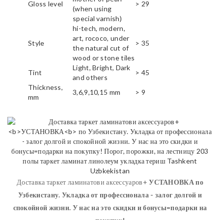
Gloss level
> 29
(when using
special varnish)
hi-tech, modern,
art, rococo, under
Style
> 35
the natural cut of
wood or stone tiles
Light, Bright, Dark
Tint
> 45
and others
Thickness,
3,6,9,10,15 mm
> 9
mm
Доставка таркет ламинатови аксессуаров+
УСТАНОВКА
по
Узбекистану. Укладка от профессионала - залог долгой и
спокойной жизни. У нас на это скидки и бонусы=подарки на