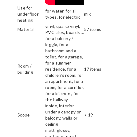
Use for
for water, for all
underfloor
mix
types, for electric
heating
vinyl, quartz vinyl,
Material
57 items
PVC tiles, boards ...
for a balcony /
loggia, for a
bathroom and a
toilet, for a garage,
for a summer
Room /
residence, for a
17 items
building
children's room, for
an apartment, for a
room, for a corridor,
for a kitchen , for
the hallway
inside, interior,
under a canopy or
Scope
> 19
balcony, walls or
ceiling
matt, glossy,
mother of pearl