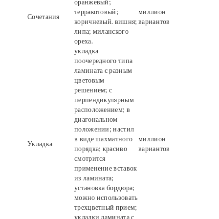
оранжевый;
терракотовый;
миллион
Сочетания
коричневый. вишня;
вариантов
липа; миланского
ореха.
укладка
поочередного типа
ламината с разным
цветовым
решением; с
перпендикулярным
расположением; в
диагональном
положении; настил
в виде шахматного
миллион
Укладка
порядка; красиво
вариантов
смотрится
применение вставок
из ламината;
установка бордюра;
можно использовать
трехцветный прием;
укладки ламината с