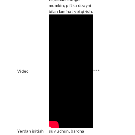
mumkin; plitka dizayni
bilan laminat yotqizish.
Video
***
Yerdan isitish
suv uchun, barcha