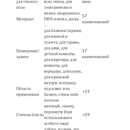
для теплого
всех типов, для
микс
пола
электрического
винил, кварцвинил,
57
Материал
ПВХ плитка, доска
наименований
...
для балкона/лоджии,
для ванной и
туалета, для гаража,
для дачи, для
Помещение/
17
детской комнаты,
здание
наименований
для квартиры, для
комнаты, для
коридора, для кухни,
для прихожей
внутри, интерьер,
Область
под навес или
>19
применения
балкон, стены либо
потолок
матовый, гланец,
перламутр (при
Степень блеска
>29
использовании
особого лака)
хайтек, модерн, арт,