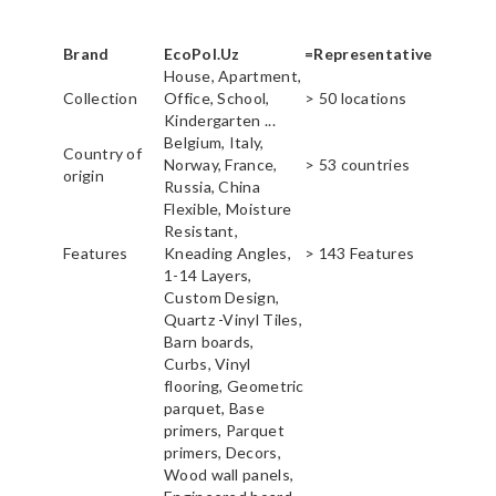
Brand
EcoPol.Uz
=Representative
House, Apartment,
Collection
Office, School,
> 50 locations
Kindergarten ...
Belgium, Italy,
Country of
Norway, France,
> 53 countries
origin
Russia, China
Flexible, Moisture
Resistant,
Features
Kneading Angles,
> 143 Features
1-14 Layers,
Custom Design,
Quartz -Vinyl Tiles,
Barn boards,
Curbs, Vinyl
flooring, Geometric
parquet, Base
primers, Parquet
primers, Decors,
Wood wall panels,