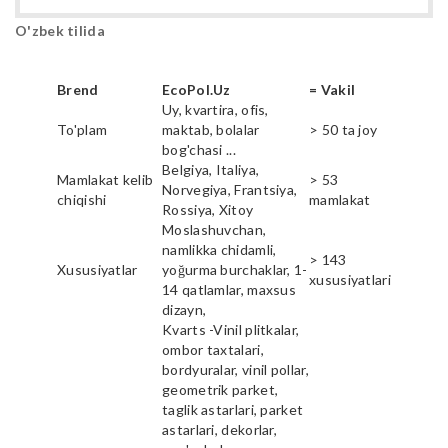
O'zbek tilida
Brend
EcoPol.Uz
= Vakil
Uy, kvartira, ofis,
To'plam
maktab, bolalar
> 50 ta joy
bog'chasi ...
Belgiya, Italiya,
Mamlakat kelib
> 53
Norvegiya, Frantsiya,
chiqishi
mamlakat
Rossiya, Xitoy
Moslashuvchan,
namlikka chidamli,
> 143
Xususiyatlar
yoğurma burchaklar, 1-
xususiyatlari
14 qatlamlar, maxsus
dizayn,
Kvarts -Vinil plitkalar,
ombor taxtalari,
bordyuralar, vinil pollar,
geometrik parket,
taglik astarlari, parket
astarlari, dekorlar,