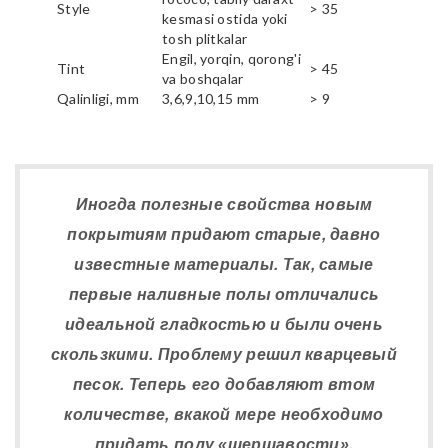
Style
> 35
kesmasi ostida yoki
tosh plitkalar
Engil, yorqin, qorong'i
Tint
> 45
va boshqalar
Qalinligi, mm
3,6,9,10,15 mm
> 9
Иногда полезные свойства новым
покрытиям придают старые, давно
известные материалы. Так, самые
первые наливные полы отличались
идеальной гладкостью и были очень
скользкими. Проблему решил кварцевый
песок. Теперь его добавляют втом
количестве, вкакой мере необходимо
придать полу «шершавости».