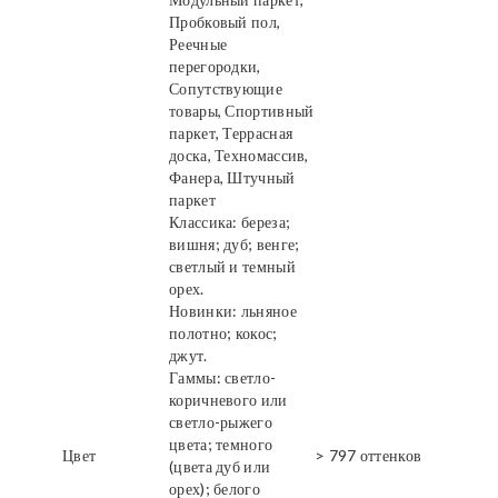
Пробковый пол,
Реечные
перегородки,
Сопутствующие
товары, Спортивный
паркет, Террасная
доска, Техномассив,
Фанера, Штучный
паркет
Классика: береза;
вишня; дуб; венге;
светлый и темный
орех.
Новинки: льняное
полотно; кокос;
джут.
Гаммы: светло-
коричневого или
светло-рыжего
цвета; темного
Цвет
> 797 оттенков
(цвета дуб или
орех); белого