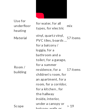
Use for
for water, for all
underfloor
mix
types, for electric
heating
vinyl, quartz vinyl,
Material
57 items
PVC tiles, boards ...
for a balcony /
loggia, for a
bathroom and a
toilet, for a garage,
for a summer
Room /
residence, for a
17 items
building
children's room, for
an apartment, for a
room, for a corridor,
for a kitchen , for
the hallway
inside, interior,
under a canopy or
Scope
> 19
balcony, walls or