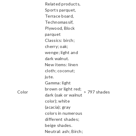
Related products,
Sports parquet,
Terrace board,
Technomassif,
Plywood, Block
parquet
Classics: birch;
cherry; oak;
wenge; light and
dark walnut.
New items: linen
cloth; coconut;
jute.
Gamma: light
brown or light red;
Color
> 797 shades
dark (oak or walnut
color); white
(acacia); gray
colors in numerous
different shades;
beige shades.
Neutral: ash; Birch;