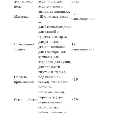
для теплого
всех типов, для
микс
пола
электрического
винил, кварцвинил,
57
Материал
ПВХ плитка, доска
наименований
...
для балкона/лоджии,
для ванной и
туалета, для гаража,
для дачи, для
Помещение/
17
детской комнаты,
здание
наименований
для квартиры, для
комнаты, для
коридора, для кухни,
для прихожей
внутри, интерьер,
Область
под навес или
>19
применения
балкон, стены либо
потолок
матовый, гланец,
перламутр (при
Степень блеска
>29
использовании
особого лака)
хайтек, модерн, арт,