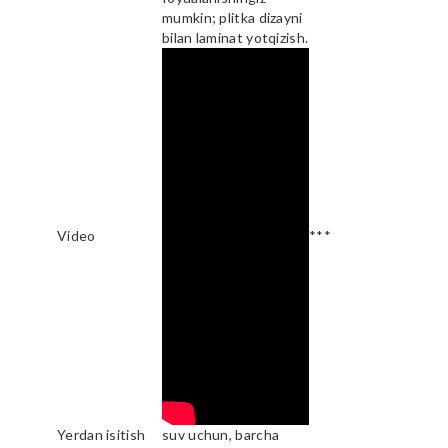
mumkin; plitka dizayni
bilan laminat yotqizish.
Video
***
Yerdan isitish
suv uchun, barcha