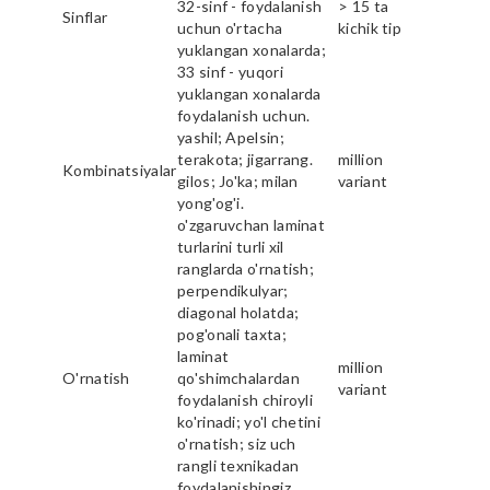
32-sinf - foydalanish
> 15 ta
Sinflar
uchun o'rtacha
kichik tip
yuklangan xonalarda;
33 sinf - yuqori
yuklangan xonalarda
foydalanish uchun.
yashil; Apelsin;
terakota; jigarrang.
million
Kombinatsiyalar
gilos; Jo'ka; milan
variant
yong'og'i.
o'zgaruvchan laminat
turlarini turli xil
ranglarda o'rnatish;
perpendikulyar;
diagonal holatda;
pog'onali taxta;
laminat
million
O'rnatish
qo'shimchalardan
variant
foydalanish chiroyli
ko'rinadi; yo'l chetini
o'rnatish; siz uch
rangli texnikadan
foydalanishingiz