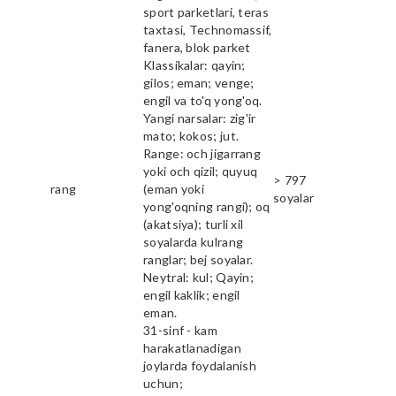
sport parketlari, teras
taxtasi, Technomassif,
fanera, blok parket
Klassikalar: qayin;
gilos; eman; venge;
engil va to'q yong'oq.
Yangi narsalar: zig'ir
mato; kokos; jut.
Range: och jigarrang
yoki och qizil; quyuq
> 797
rang
(eman yoki
soyalar
yong'oqning rangi); oq
(akatsiya); turli xil
soyalarda kulrang
ranglar; bej soyalar.
Neytral: kul; Qayin;
engil kaklik; engil
eman.
31-sinf - kam
harakatlanadigan
joylarda foydalanish
uchun;