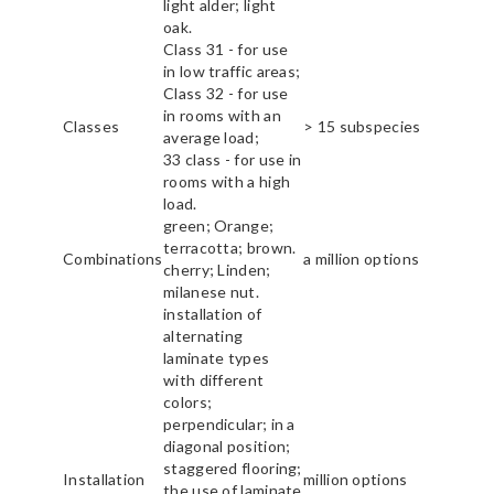
light alder; light
oak.
Class 31 - for use
in low traffic areas;
Class 32 - for use
in rooms with an
Classes
> 15 subspecies
average load;
33 class - for use in
rooms with a high
load.
green; Orange;
terracotta; brown.
Combinations
a million options
cherry; Linden;
milanese nut.
installation of
alternating
laminate types
with different
colors;
perpendicular; in a
diagonal position;
staggered flooring;
Installation
million options
the use of laminate