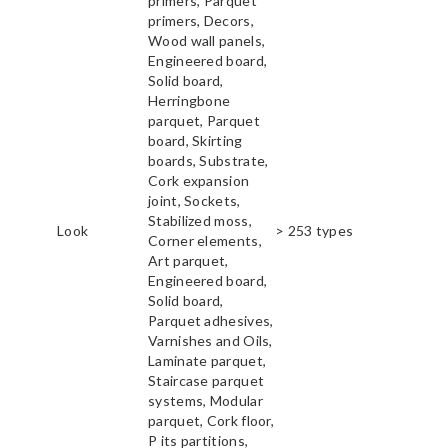
primers, Parquet
primers, Decors,
Wood wall panels,
Engineered board,
Solid board,
Herringbone
parquet, Parquet
board, Skirting
boards, Substrate,
Cork expansion
joint, Sockets,
Stabilized moss,
Look
> 253 types
Corner elements,
Art parquet,
Engineered board,
Solid board,
Parquet adhesives,
Varnishes and Oils,
Laminate parquet,
Staircase parquet
systems, Modular
parquet, Cork floor,
P its partitions,