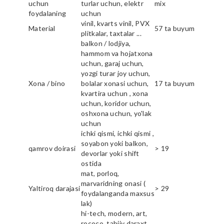
uchun
turlar uchun, elektr
mix
foydalaning
uchun
vinil, kvarts vinil, PVX
Material
57 ta buyum
plitkalar, taxtalar ...
balkon / lodjiya,
hammom va hojatxona
uchun, garaj uchun,
yozgi turar joy uchun,
Xona / bino
bolalar xonasi uchun,
17 ta buyum
kvartira uchun , xona
uchun, koridor uchun,
oshxona uchun, yo'lak
uchun
ichki qismi, ichki qismi ,
soyabon yoki balkon,
qamrov doirasi
> 19
devorlar yoki shift
ostida
mat, porloq,
marvaridning onasi (
Yaltiroq darajasi
> 29
foydalanganda maxsus
lak)
hi-tech, modern, art,
rococo, tabiiy daraxt