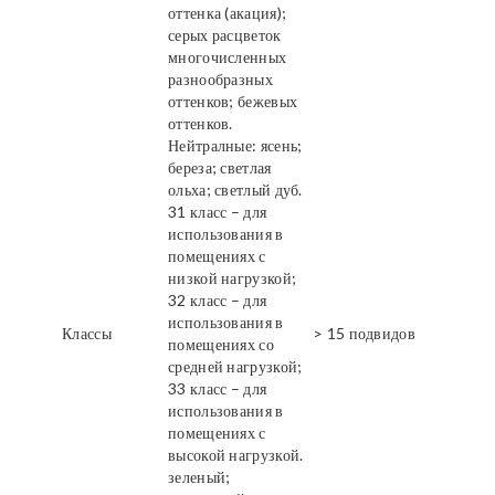
оттенка (акация);
серых расцветок
многочисленных
разнообразных
оттенков; бежевых
оттенков.
Нейтралные: ясень;
береза; светлая
ольха; светлый дуб.
31 класс – для
использования в
помещениях с
низкой нагрузкой;
32 класс – для
использования в
Классы
> 15 подвидов
помещениях со
средней нагрузкой;
33 класс – для
использования в
помещениях с
высокой нагрузкой.
зеленый;