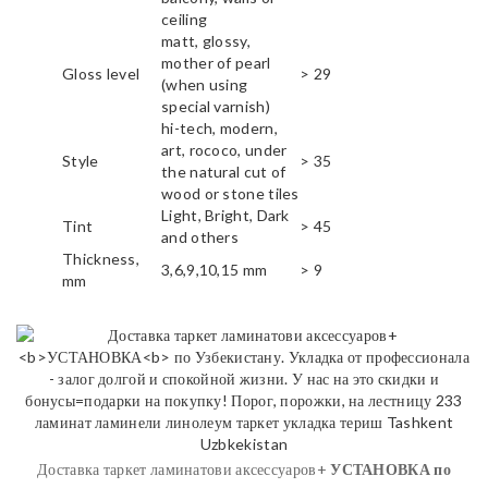
ceiling
matt, glossy,
mother of pearl
Gloss level
> 29
(when using
special varnish)
hi-tech, modern,
art, rococo, under
Style
> 35
the natural cut of
wood or stone tiles
Light, Bright, Dark
Tint
> 45
and others
Thickness,
3,6,9,10,15 mm
> 9
mm
Доставка таркет ламинатови аксессуаров+
УСТАНОВКА
по