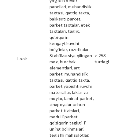
yog'och devor
panellari, muhandislik
taxtasi, qattiq taxta,
balıksırtı parket,
parket taxtalar, etek
taxtalari, taglik,
qo'ziqorin
kengaytiruvchi
bo'g'inlar, rozetkalar,
Stabilizatsiya qilingan
> 253
Look
mox, burchak
turdagi
elementlari, art
parket, muhandislik
taxtasi, qattiq taxta,
parket yopishtiruvchi
materiallar, laklar va
moylar, laminat parket,
zinapoyalar uchun
parket tizimlari,
modulli parket,
qo'ziqorin tagligi, P
uning bo'linmalari,
tegishli mahsulotlar,