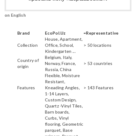
on English
Brand
EcoPol.Uz
=Representative
House, Apartment,
Collection
Office, School,
> 50 locations
Kindergarten ...
Belgium, Italy,
Country of
Norway, France,
> 53 countries
origin
Russia, China
Flexible, Moisture
Resistant,
Features
Kneading Angles,
> 143 Features
1-14 Layers,
Custom Design,
Quartz -Vinyl Tiles,
Barn boards,
Curbs, Vinyl
flooring, Geometric
parquet, Base