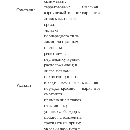
оранжевый;
терракотовый;
миллион
Сочетания
коричневый. вишня;
вариантов
липа; миланского
ореха.
укладка
поочередного типа
ламината с разным
цветовым
решением; с
перпендикулярным
расположением; в
диагональном
положении; настил
в виде шахматного
миллион
Укладка
порядка; красиво
вариантов
смотрится
применение вставок
из ламината;
установка бордюра;
можно использовать
трехцветный прием;
укладки ламината с