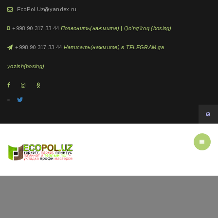
EcoPol.Uz@yandex.ru
+998 90 317 33 44
Позвонить(нажмите) | Qo'ng'iroq (bosing)
+998 90 317 33 44
Написать(нажмите) в TELEGRAM ga
yozish(bosing)