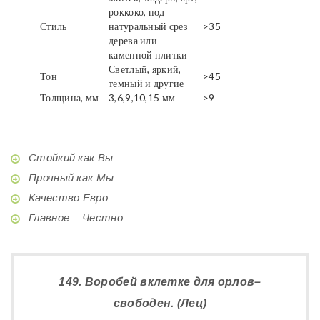
роккоко, под
Стиль
натуральный срез
>35
дерева или
каменной плитки
Светлый, яркий,
Тон
>45
темный и другие
Толщина, мм
3,6,9,10,15 мм
>9
Стойкий как Вы
Прочный как Мы
Качество Евро
Главное = Честно
149. Воробей вклетке для орлов–
свободен. (Лец)