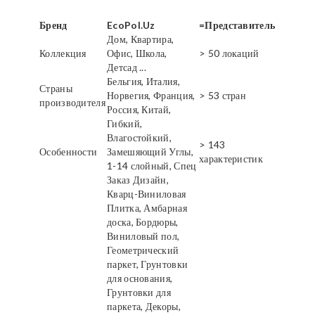
Бренд
EcoPol.Uz
=Представитель
Дом, Квартира,
Коллекция
Офис, Школа,
> 50 локаций
Детсад ...
Бельгия, Италия,
Страны
Норвегия, Франция,
> 53 стран
производителя
Россия, Китай,
Гибкий,
Влагостойкий,
> 143
Особенности
Замешяющий Углы,
характеристик
1-14 слойный, Спец
Заказ Дизайн,
Кварц-Виниловая
Плитка, Амбарная
доска, Бордюры,
Виниловый пол,
Геометрический
паркет, Грунтовки
для основания,
Грунтовки для
паркета, Декоры,