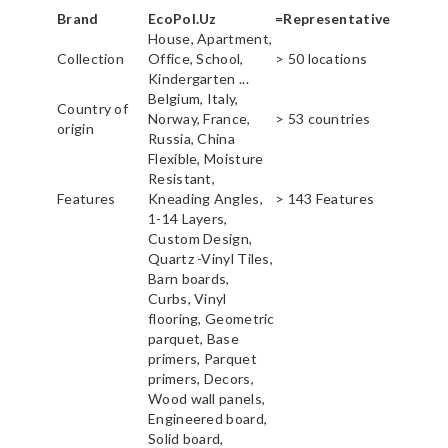
Brand
EcoPol.Uz
=Representative
House, Apartment,
Collection
Office, School,
> 50 locations
Kindergarten ...
Belgium, Italy,
Country of
Norway, France,
> 53 countries
origin
Russia, China
Flexible, Moisture
Resistant,
Features
Kneading Angles,
> 143 Features
1-14 Layers,
Custom Design,
Quartz -Vinyl Tiles,
Barn boards,
Curbs, Vinyl
flooring, Geometric
parquet, Base
primers, Parquet
primers, Decors,
Wood wall panels,
Engineered board,
Solid board,