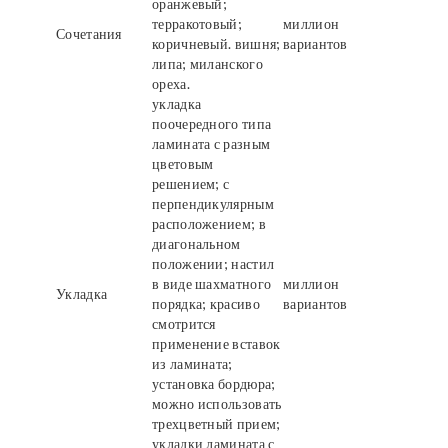
оранжевый;
терракотовый;
миллион
Сочетания
коричневый. вишня;
вариантов
липа; миланского
ореха.
укладка
поочередного типа
ламината с разным
цветовым
решением; с
перпендикулярным
расположением; в
диагональном
положении; настил
в виде шахматного
миллион
Укладка
порядка; красиво
вариантов
смотрится
применение вставок
из ламината;
установка бордюра;
можно использовать
трехцветный прием;
укладки ламината с