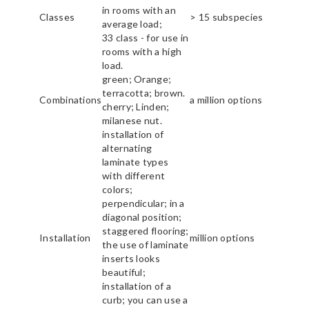
in rooms with an
Classes
> 15 subspecies
average load;
33 class - for use in
rooms with a high
load.
green; Orange;
terracotta; brown.
Combinations
a million options
cherry; Linden;
milanese nut.
installation of
alternating
laminate types
with different
colors;
perpendicular; in a
diagonal position;
staggered flooring;
Installation
million options
the use of laminate
inserts looks
beautiful;
installation of a
curb; you can use a