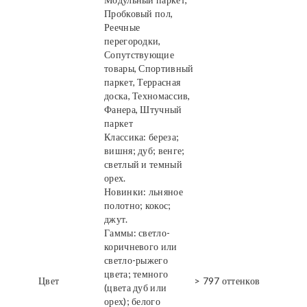
Пробковый пол,
Реечные
перегородки,
Сопутствующие
товары, Спортивный
паркет, Террасная
доска, Техномассив,
Фанера, Штучный
паркет
Классика: береза;
вишня; дуб; венге;
светлый и темный
орех.
Новинки: льняное
полотно; кокос;
джут.
Гаммы: светло-
коричневого или
светло-рыжего
цвета; темного
Цвет
> 797 оттенков
(цвета дуб или
орех); белого