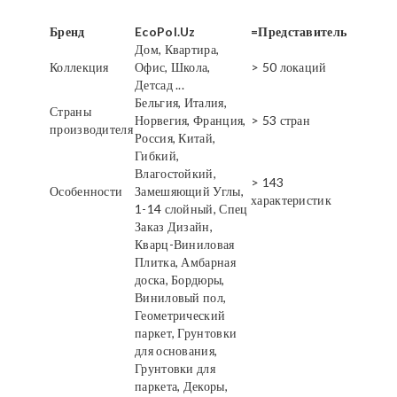
Бренд
EcoPol.Uz
=Представитель
Дом, Квартира,
Коллекция
Офис, Школа,
> 50 локаций
Детсад ...
Бельгия, Италия,
Страны
Норвегия, Франция,
> 53 стран
производителя
Россия, Китай,
Гибкий,
Влагостойкий,
> 143
Особенности
Замешяющий Углы,
характеристик
1-14 слойный, Спец
Заказ Дизайн,
Кварц-Виниловая
Плитка, Амбарная
доска, Бордюры,
Виниловый пол,
Геометрический
паркет, Грунтовки
для основания,
Грунтовки для
паркета, Декоры,