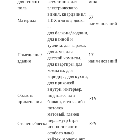
для теплого
всех типов, для
микс
пола
электрического
винил, кварцвинил,
57
Материал
ПВХ плитка, доска
наименований
...
для балкона/лоджии,
для ванной и
туалета, для гаража,
для дачи, для
Помещение/
17
детской комнаты,
здание
наименований
для квартиры, для
комнаты, для
коридора, для кухни,
для прихожей
внутри, интерьер,
Область
под навес или
>19
применения
балкон, стены либо
потолок
матовый, гланец,
перламутр (при
Степень блеска
>29
использовании
особого лака)
хайтек, модерн, арт,