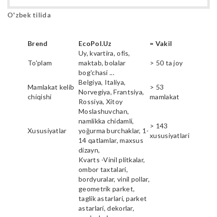
O'zbek tilida
Brend
EcoPol.Uz
= Vakil
Uy, kvartira, ofis,
To'plam
maktab, bolalar
> 50 ta joy
bog'chasi ...
Belgiya, Italiya,
Mamlakat kelib
> 53
Norvegiya, Frantsiya,
chiqishi
mamlakat
Rossiya, Xitoy
Moslashuvchan,
namlikka chidamli,
> 143
Xususiyatlar
yoğurma burchaklar, 1-
xususiyatlari
14 qatlamlar, maxsus
dizayn,
Kvarts -Vinil plitkalar,
ombor taxtalari,
bordyuralar, vinil pollar,
geometrik parket,
taglik astarlari, parket
astarlari, dekorlar,