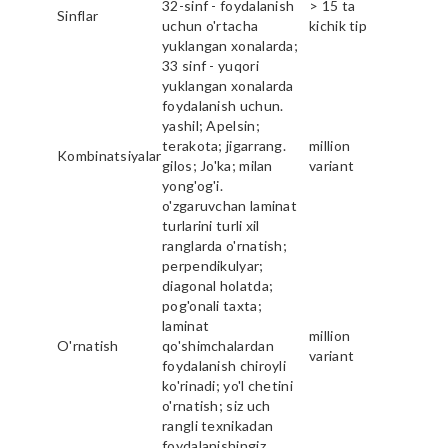
32-sinf - foydalanish
> 15 ta
Sinflar
uchun o'rtacha
kichik tip
yuklangan xonalarda;
33 sinf - yuqori
yuklangan xonalarda
foydalanish uchun.
yashil; Apelsin;
terakota; jigarrang.
million
Kombinatsiyalar
gilos; Jo'ka; milan
variant
yong'og'i.
o'zgaruvchan laminat
turlarini turli xil
ranglarda o'rnatish;
perpendikulyar;
diagonal holatda;
pog'onali taxta;
laminat
million
O'rnatish
qo'shimchalardan
variant
foydalanish chiroyli
ko'rinadi; yo'l chetini
o'rnatish; siz uch
rangli texnikadan
foydalanishingiz