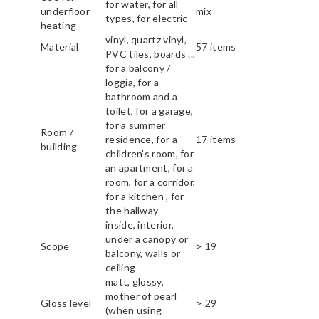
for water, for all
underfloor
mix
types, for electric
heating
vinyl, quartz vinyl,
Material
57 items
PVC tiles, boards ...
for a balcony /
loggia, for a
bathroom and a
toilet, for a garage,
for a summer
Room /
residence, for a
17 items
building
children's room, for
an apartment, for a
room, for a corridor,
for a kitchen , for
the hallway
inside, interior,
under a canopy or
Scope
> 19
balcony, walls or
ceiling
matt, glossy,
mother of pearl
Gloss level
> 29
(when using