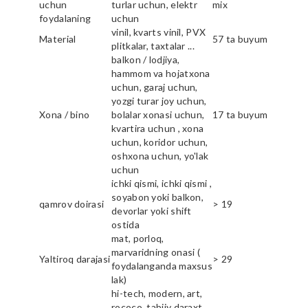
uchun
turlar uchun, elektr
mix
foydalaning
uchun
vinil, kvarts vinil, PVX
Material
57 ta buyum
plitkalar, taxtalar ...
balkon / lodjiya,
hammom va hojatxona
uchun, garaj uchun,
yozgi turar joy uchun,
Xona / bino
bolalar xonasi uchun,
17 ta buyum
kvartira uchun , xona
uchun, koridor uchun,
oshxona uchun, yo'lak
uchun
ichki qismi, ichki qismi ,
soyabon yoki balkon,
qamrov doirasi
> 19
devorlar yoki shift
ostida
mat, porloq,
marvaridning onasi (
Yaltiroq darajasi
> 29
foydalanganda maxsus
lak)
hi-tech, modern, art,
rococo, tabiiy daraxt