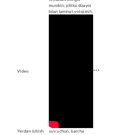
mumkin; plitka dizayni
bilan laminat yotqizish.
Video
***
Yerdan isitish
suv uchun, barcha