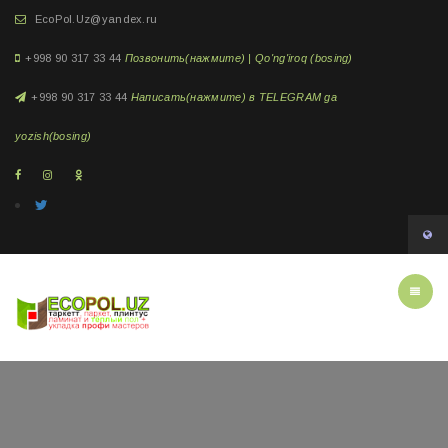
EcoPol.Uz@yandex.ru
+998 90 317 33 44
Позвонить(нажмите) | Qo'ng'iroq (bosing)
+998 90 317 33 44
Написать(нажмите) в TELEGRAM ga
yozish(bosing)