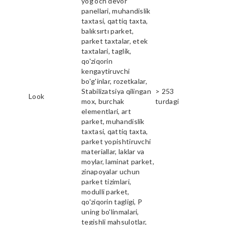
yog'och devor
panellari, muhandislik
taxtasi, qattiq taxta,
balıksırtı parket,
parket taxtalar, etek
taxtalari, taglik,
qo'ziqorin
kengaytiruvchi
bo'g'inlar, rozetkalar,
Stabilizatsiya qilingan
> 253
Look
mox, burchak
turdagi
elementlari, art
parket, muhandislik
taxtasi, qattiq taxta,
parket yopishtiruvchi
materiallar, laklar va
moylar, laminat parket,
zinapoyalar uchun
parket tizimlari,
modulli parket,
qo'ziqorin tagligi, P
uning bo'linmalari,
tegishli mahsulotlar,