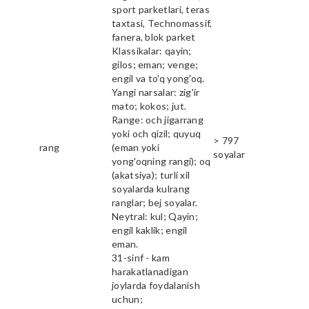
sport parketlari, teras
taxtasi, Technomassif,
fanera, blok parket
Klassikalar: qayin;
gilos; eman; venge;
engil va to'q yong'oq.
Yangi narsalar: zig'ir
mato; kokos; jut.
Range: och jigarrang
yoki och qizil; quyuq
> 797
rang
(eman yoki
soyalar
yong'oqning rangi); oq
(akatsiya); turli xil
soyalarda kulrang
ranglar; bej soyalar.
Neytral: kul; Qayin;
engil kaklik; engil
eman.
31-sinf - kam
harakatlanadigan
joylarda foydalanish
uchun;