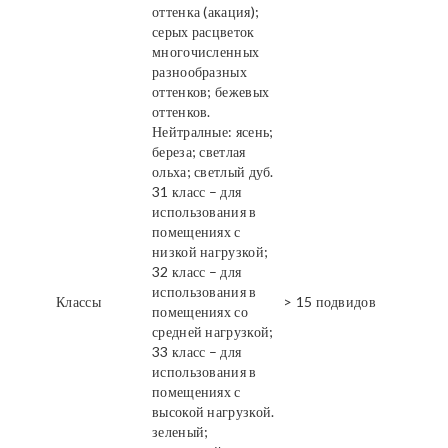
оттенка (акация);
серых расцветок
многочисленных
разнообразных
оттенков; бежевых
оттенков.
Нейтралные: ясень;
береза; светлая
ольха; светлый дуб.
31 класс – для
использования в
помещениях с
низкой нагрузкой;
32 класс – для
использования в
Классы
> 15 подвидов
помещениях со
средней нагрузкой;
33 класс – для
использования в
помещениях с
высокой нагрузкой.
зеленый;