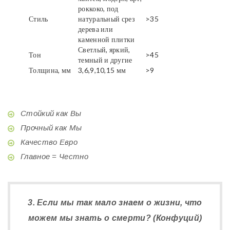
роккоко, под
Стиль
натуральный срез
>35
дерева или
каменной плитки
Светлый, яркий,
Тон
>45
темный и другие
Толщина, мм
3,6,9,10,15 мм
>9
Стойкий как Вы
Прочный как Мы
Качество Евро
Главное = Честно
3. Если мы так мало знаем о жизни, что
можем мы знать о смерти? (Конфуций)