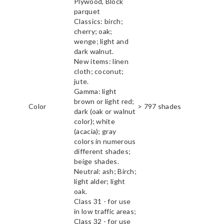
Plywood, Block
parquet
Classics: birch;
cherry; oak;
wenge; light and
dark walnut.
New items: linen
cloth; coconut;
jute.
Gamma: light
brown or light red;
Color
> 797 shades
dark (oak or walnut
color); white
(acacia); gray
colors in numerous
different shades;
beige shades.
Neutral: ash; Birch;
light alder; light
oak.
Class 31 - for use
in low traffic areas;
Class 32 - for use