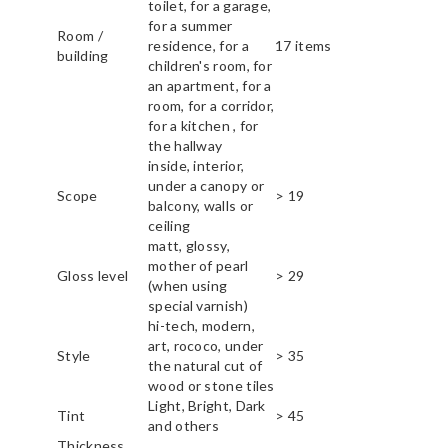
toilet, for a garage,
for a summer
Room /
residence, for a
17 items
building
children's room, for
an apartment, for a
room, for a corridor,
for a kitchen , for
the hallway
inside, interior,
under a canopy or
Scope
> 19
balcony, walls or
ceiling
matt, glossy,
mother of pearl
Gloss level
> 29
(when using
special varnish)
hi-tech, modern,
art, rococo, under
Style
> 35
the natural cut of
wood or stone tiles
Light, Bright, Dark
Tint
> 45
and others
Thickness,