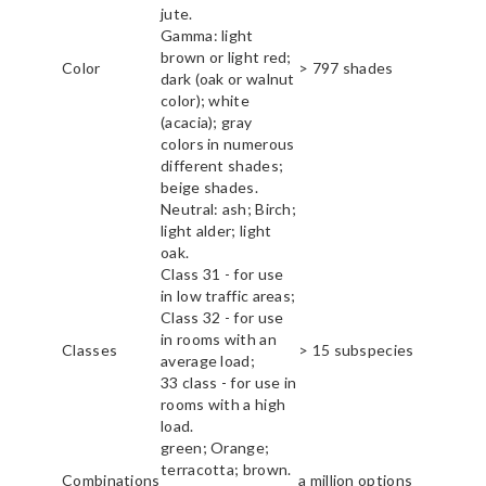
jute.
Gamma: light
brown or light red;
Color
> 797 shades
dark (oak or walnut
color); white
(acacia); gray
colors in numerous
different shades;
beige shades.
Neutral: ash; Birch;
light alder; light
oak.
Class 31 - for use
in low traffic areas;
Class 32 - for use
in rooms with an
Classes
> 15 subspecies
average load;
33 class - for use in
rooms with a high
load.
green; Orange;
terracotta; brown.
Combinations
a million options