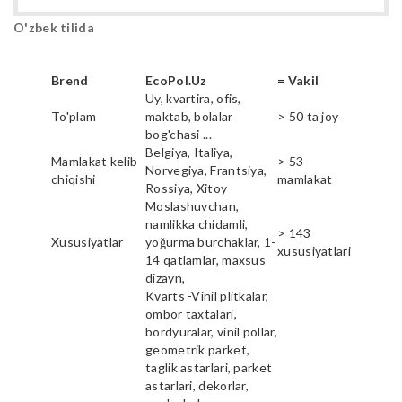
O'zbek tilida
Brend
EcoPol.Uz
= Vakil
Uy, kvartira, ofis,
To'plam
maktab, bolalar
> 50 ta joy
bog'chasi ...
Belgiya, Italiya,
Mamlakat kelib
> 53
Norvegiya, Frantsiya,
chiqishi
mamlakat
Rossiya, Xitoy
Moslashuvchan,
namlikka chidamli,
> 143
Xususiyatlar
yoğurma burchaklar, 1-
xususiyatlari
14 qatlamlar, maxsus
dizayn,
Kvarts -Vinil plitkalar,
ombor taxtalari,
bordyuralar, vinil pollar,
geometrik parket,
taglik astarlari, parket
astarlari, dekorlar,