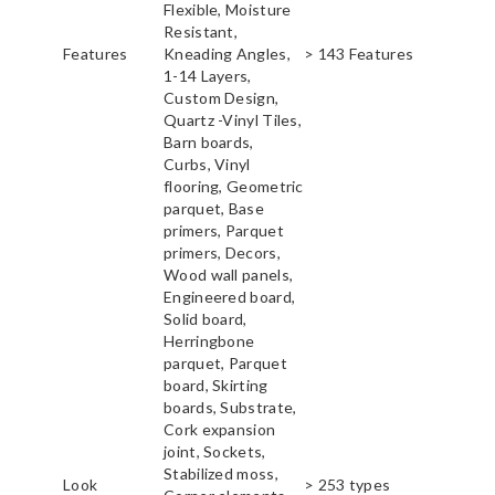
Flexible, Moisture
Resistant,
Features
Kneading Angles,
> 143 Features
1-14 Layers,
Custom Design,
Quartz -Vinyl Tiles,
Barn boards,
Curbs, Vinyl
flooring, Geometric
parquet, Base
primers, Parquet
primers, Decors,
Wood wall panels,
Engineered board,
Solid board,
Herringbone
parquet, Parquet
board, Skirting
boards, Substrate,
Cork expansion
joint, Sockets,
Stabilized moss,
Look
> 253 types