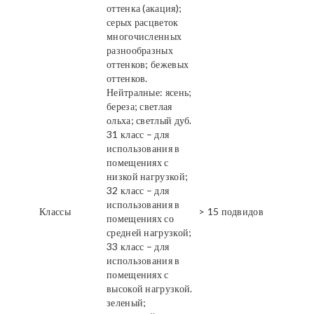
оттенка (акация);
серых расцветок
многочисленных
разнообразных
оттенков; бежевых
оттенков.
Нейтралные: ясень;
береза; светлая
ольха; светлый дуб.
31 класс – для
использования в
помещениях с
низкой нагрузкой;
32 класс – для
использования в
Классы
> 15 подвидов
помещениях со
средней нагрузкой;
33 класс – для
использования в
помещениях с
высокой нагрузкой.
зеленый;