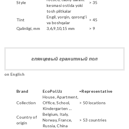
Style
> 35
kesmasi ostida yoki
tosh plitkalar
Engil, yorqin, qorong'i
Tint
> 45
va boshqalar
Qalinligi, mm
3,6,9,10,15 mm
> 9
глянцевый гранитный пол
on English
Brand
EcoPol.Uz
=Representative
House, Apartment,
Collection
Office, School,
> 50 locations
Kindergarten ...
Belgium, Italy,
Country of
Norway, France,
> 53 countries
origin
Russia, China