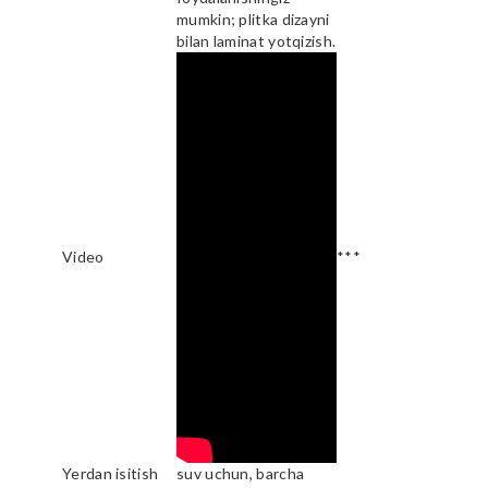
mumkin; plitka dizayni
bilan laminat yotqizish.
Video
***
Yerdan isitish
suv uchun, barcha