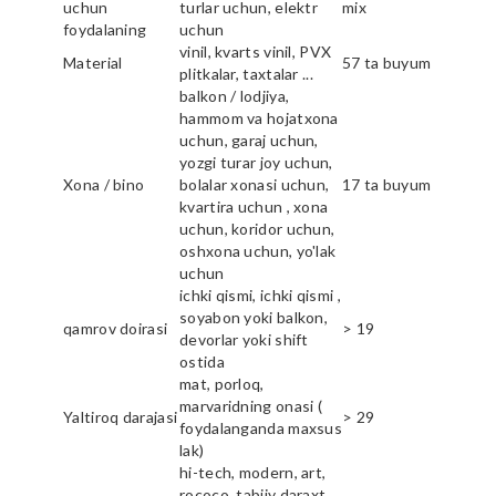
uchun
turlar uchun, elektr
mix
foydalaning
uchun
vinil, kvarts vinil, PVX
Material
57 ta buyum
plitkalar, taxtalar ...
balkon / lodjiya,
hammom va hojatxona
uchun, garaj uchun,
yozgi turar joy uchun,
Xona / bino
bolalar xonasi uchun,
17 ta buyum
kvartira uchun , xona
uchun, koridor uchun,
oshxona uchun, yo'lak
uchun
ichki qismi, ichki qismi ,
soyabon yoki balkon,
qamrov doirasi
> 19
devorlar yoki shift
ostida
mat, porloq,
marvaridning onasi (
Yaltiroq darajasi
> 29
foydalanganda maxsus
lak)
hi-tech, modern, art,
rococo, tabiiy daraxt