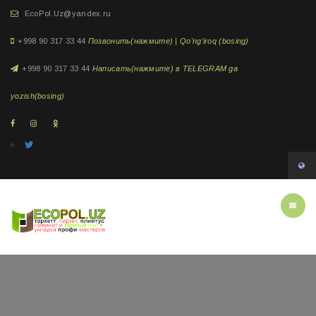
EcoPol.Uz@yandex.ru
+998 90 317 33 44
Позвонить(нажмите) | Qo'ng'iroq (bosing)
+998 90 317 33 44
Написать(нажмите) в TELEGRAM ga
yozish(bosing)