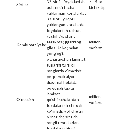
32-sinf - foydalanish
> 15 ta
Sinflar
uchun o'rtacha
kichik tip
yuklangan xonalarda;
33 sinf - yuqori
yuklangan xonalarda
foydalanish uchun.
yashil; Apelsin;
terakota; jigarrang.
million
Kombinatsiyalar
gilos; Jo'ka; milan
variant
yong'og'i.
o'zgaruvchan laminat
turlarini turli xil
ranglarda o'rnatish;
perpendikulyar;
diagonal holatda;
pog'onali taxta;
laminat
million
O'rnatish
qo'shimchalardan
variant
foydalanish chiroyli
ko'rinadi; yo'l chetini
o'rnatish; siz uch
rangli texnikadan
foydalanishingiz