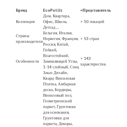
Бренд
EcoPol.Uz
=Представитель
Дом, Квартира,
Коллекция
Офис, Школа,
> 50 локаций
Детсад ...
Бельгия, Италия,
Страны
Норвегия, Франция,
> 53 стран
производителя
Россия, Китай,
Гибкий,
Влагостойкий,
> 143
Особенности
Замешяющий Углы,
характеристик
1-14 слойный, Спец
Заказ Дизайн,
Кварц-Виниловая
Плитка, Амбарная
доска, Бордюры,
Виниловый пол,
Геометрический
паркет, Грунтовки
для основания,
Грунтовки для
паркета, Декоры,