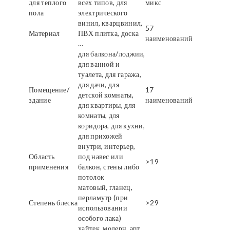
для теплого
всех типов, для
микс
пола
электрического
винил, кварцвинил,
57
Материал
ПВХ плитка, доска
наименований
...
для балкона/лоджии,
для ванной и
туалета, для гаража,
для дачи, для
Помещение/
17
детской комнаты,
здание
наименований
для квартиры, для
комнаты, для
коридора, для кухни,
для прихожей
внутри, интерьер,
Область
под навес или
>19
применения
балкон, стены либо
потолок
матовый, гланец,
перламутр (при
Степень блеска
>29
использовании
особого лака)
хайтек, модерн, арт,