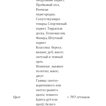
Пробковый пол,
Реечные
перегородки,
Сопутствующие
товары, Спортивный
паркет, Террасная
доска, Техномассив,
Фанера, Штучный
паркет
Классика: береза;
вишня; дуб; венге;
светлый и темный
орех.
Новинки: льняное
полотно; кокос;
джут.
Гаммы: светло-
коричневого или
светло-рыжего
цвета; темного
Цвет
> 797 оттенков
(цвета дуб или
орех); белого