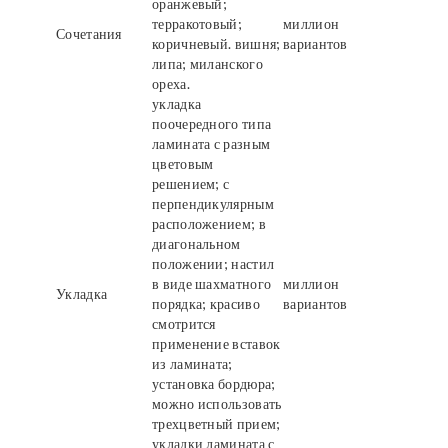
оранжевый;
терракотовый;
миллион
Сочетания
коричневый. вишня;
вариантов
липа; миланского
ореха.
укладка
поочередного типа
ламината с разным
цветовым
решением; с
перпендикулярным
расположением; в
диагональном
положении; настил
в виде шахматного
миллион
Укладка
порядка; красиво
вариантов
смотрится
применение вставок
из ламината;
установка бордюра;
можно использовать
трехцветный прием;
укладки ламината с