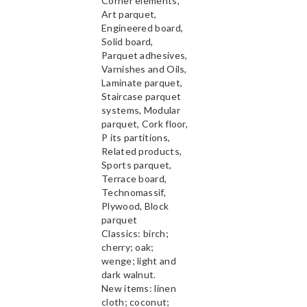
Corner elements,
Art parquet,
Engineered board,
Solid board,
Parquet adhesives,
Varnishes and Oils,
Laminate parquet,
Staircase parquet
systems, Modular
parquet, Cork floor,
P its partitions,
Related products,
Sports parquet,
Terrace board,
Technomassif,
Plywood, Block
parquet
Classics: birch;
cherry; oak;
wenge; light and
dark walnut.
New items: linen
cloth; coconut;