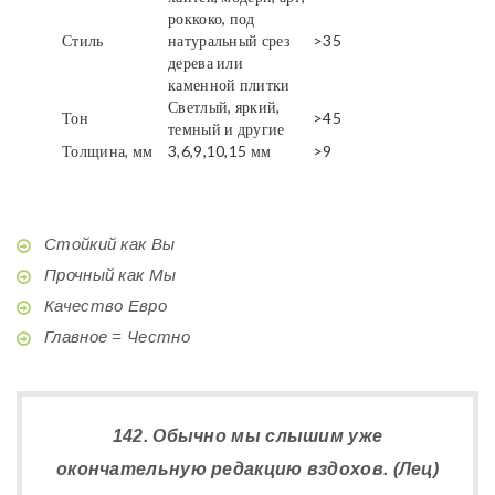
роккоко, под
Стиль
натуральный срез
>35
дерева или
каменной плитки
Светлый, яркий,
Тон
>45
темный и другие
Толщина, мм
3,6,9,10,15 мм
>9
Стойкий как Вы
Прочный как Мы
Качество Евро
Главное = Честно
142. Обычно мы слышим уже
окончательную редакцию вздохов. (Лец)