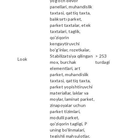
yog'och devor
panellari, muhandislik
taxtasi, qattiq taxta,
balıksırtı parket,
parket taxtalar, etek
taxtalari, taglik,
qo'ziqorin
kengaytiruvchi
bo'g'inlar, rozetkalar,
Stabilizatsiya qilingan
> 253
Look
mox, burchak
turdagi
elementlari, art
parket, muhandislik
taxtasi, qattiq taxta,
parket yopishtiruvchi
materiallar, laklar va
moylar, laminat parket,
zinapoyalar uchun
parket tizimlari,
modulli parket,
qo'ziqorin tagligi, P
uning bo'linmalari,
tegishli mahsulotlar,