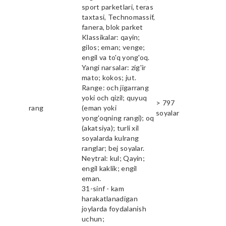
sport parketlari, teras
taxtasi, Technomassif,
fanera, blok parket
Klassikalar: qayin;
gilos; eman; venge;
engil va to'q yong'oq.
Yangi narsalar: zig'ir
mato; kokos; jut.
Range: och jigarrang
yoki och qizil; quyuq
> 797
rang
(eman yoki
soyalar
yong'oqning rangi); oq
(akatsiya); turli xil
soyalarda kulrang
ranglar; bej soyalar.
Neytral: kul; Qayin;
engil kaklik; engil
eman.
31-sinf - kam
harakatlanadigan
joylarda foydalanish
uchun;