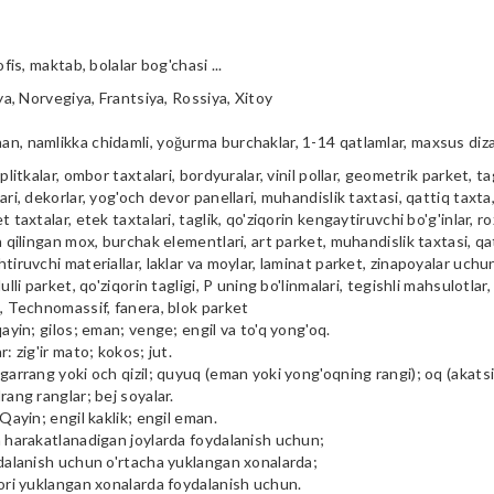
ofis, maktab, bolalar bog'chasi ...
iya, Norvegiya, Frantsiya, Rossiya, Xitoy
n, namlikka chidamli, yoğurma burchaklar, 1-14 qatlamlar, maxsus diz
plitkalar, ombor taxtalari, bordyuralar, vinil pollar, geometrik parket, tag
ari, dekorlar, yog'och devor panellari, muhandislik taxtasi, qattiq taxta, 
t taxtalar, etek taxtalari, taglik, qo'ziqorin kengaytiruvchi bo'g'inlar, ro
a qilingan mox, burchak elementlari, art parket, muhandislik taxtasi, qa
tiruvchi materiallar, laklar va moylar, laminat parket, zinapoyalar uchu
ulli parket, qo'ziqorin tagligi, P uning bo'linmalari, tegishli mahsulotlar,
i, Technomassif, fanera, blok parket
qayin; gilos; eman; venge; engil va to'q yong'oq.
r: zig'ir mato; kokos; jut.
garrang yoki och qizil; quyuq (eman yoki yong'oqning rangi); oq (akatsiya
rang ranglar; bej soyalar.
 Qayin; engil kaklik; engil eman.
m harakatlanadigan joylarda foydalanish uchun;
ydalanish uchun o'rtacha yuklangan xonalarda;
qori yuklangan xonalarda foydalanish uchun.