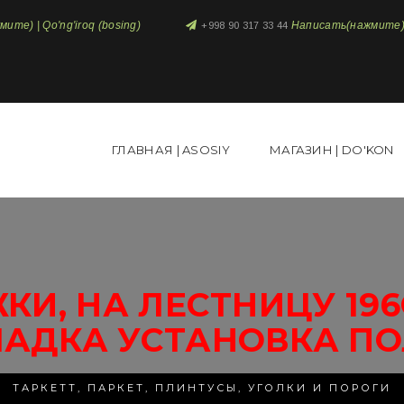
те) | Qo'ng'iroq (bosing)
Написать(нажмите) 
+998 90 317 33 44
ГЛАВНАЯ | ASOSIY
МАГАЗИН | DO'KON
КИ, НА ЛЕСТНИЦУ 19
ЛАДКА УСТАНОВКА ПО
ТАРКЕТТ, ПАРКЕТ, ПЛИНТУСЫ, УГОЛКИ И ПОРОГИ