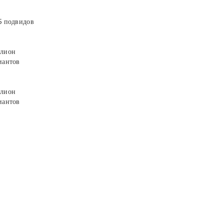
5 подвидов
лион
иантов
лион
иантов