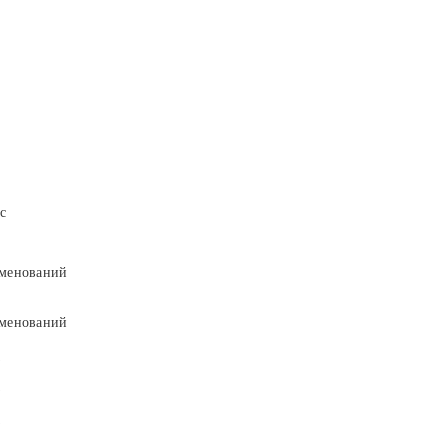
с
менований
менований
9
9
5