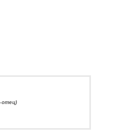
5
-отец)