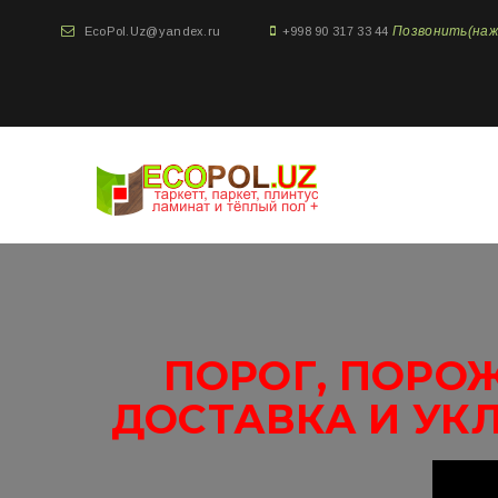
Позвонить(нажми
EcoPol.Uz@yandex.ru
+998 90 317 33 44
ПОРОГ, ПОРОЖ
ДОСТАВКА И УК