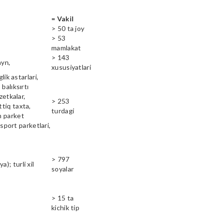
= Vakil
> 50 ta joy
> 53
mamlakat
> 143
ayn,
xususiyatlari
lik astarlari,
balıksırtı
zetkalar,
> 253
ttiq taxta,
turdagi
n parket
 sport parketlari,
> 797
); turli xil
soyalar
> 15 ta
kichik tip