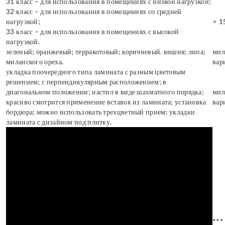
31 класс – для использования в помещениях с низкой нагрузкой;
32 класс – для использования в помещениях со средней
нагрузкой;
> 1
33 класс – для использования в помещениях с высокой
нагрузкой.
зеленый; оранжевый; терракотовый; коричневый. вишня; липа;
мил
миланского ореха.
вар
укладка поочередного типа ламината с разным цветовым
решением; с перпендикулярным расположением; в
диагональном положении; настил в виде шахматного порядка;
мил
красиво смотрится применение вставок из ламината; установка
вар
бордюра; можно использовать трехцветный прием; укладки
ламината с дизайном под плитку.
***