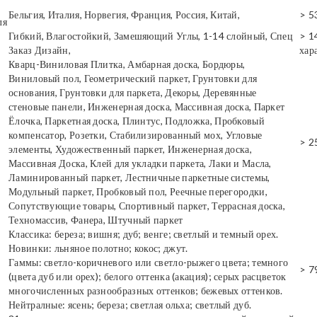
Бельгия, Италия, Норвегия, Франция, Россия, Китай,
> 5
ля
Гибкий, Влагостойкий, Замешяющий Углы, 1-14 слойный, Спец
> 1
Заказ Дизайн,
хар
Кварц-Виниловая Плитка, Амбарная доска, Бордюры,
Виниловый пол, Геометрический паркет, Грунтовки для
основания, Грунтовки для паркета, Декоры, Деревянные
стеновые панели, Инженерная доска, Массивная доска, Паркет
Ёлочка, Паркетная доска, Плинтус, Подложка, Пробковый
компенсатор, Розетки, Стабилизированный мох, Угловые
> 2
элементы, Художественный паркет, Инженерная доска,
Массивная Доска, Клей для укладки паркета, Лаки и Масла,
Ламинированный паркет, Лестничные паркетные системы,
Модульный паркет, Пробковый пол, Реечные перегородки,
Сопутствующие товары, Спортивный паркет, Террасная доска,
Техномассив, Фанера, Штучный паркет
Классика: береза; вишня; дуб; венге; светлый и темный орех.
Новинки: льняное полотно; кокос; джут.
Гаммы: светло-коричневого или светло-рыжего цвета; темного
> 7
(цвета дуб или орех); белого оттенка (акация); серых расцветок
многочисленных разнообразных оттенков; бежевых оттенков.
Нейтралные: ясень; береза; светлая ольха; светлый дуб.