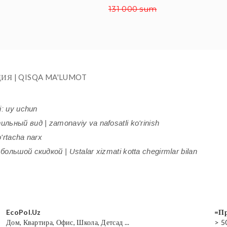
131 000 sum
ИЯ | QISQA MA'LUMOT
i: uy uchun
ьный вид | zamonaviy va nafosatli ko'rinish
'rtacha narx
ольшой скидкой | Ustalar xizmati kotta chegirmlar bilan
EcoPol.Uz
=Пр
Дом, Квартира, Офис, Школа, Детсад ...
> 5