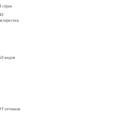
3 стран
43
актеристик
53 видов
97 оттенков