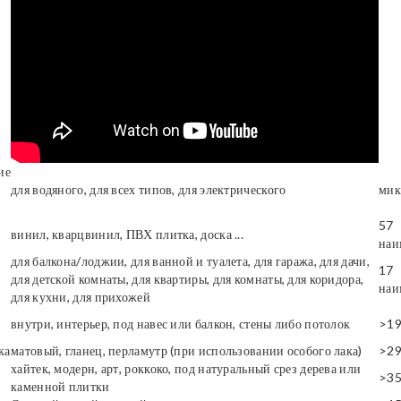
ие
для водяного, для всех типов, для электрического
мик
57
винил, кварцвинил, ПВХ плитка, доска ...
наи
для балкона/лоджии, для ванной и туалета, для гаража, для дачи,
17
для детской комнаты, для квартиры, для комнаты, для коридора,
наи
для кухни, для прихожей
внутри, интерьер, под навес или балкон, стены либо потолок
>1
ка
матовый, гланец, перламутр (при использовании особого лака)
>2
хайтек, модерн, арт, роккоко, под натуральный срез дерева или
>3
каменной плитки