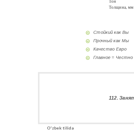
Тон
Толщина, мм
Стойкий как Вы
Прочный как Мы
Качество Евро
Главное = Честно
112. Зан
O'zbek tilida