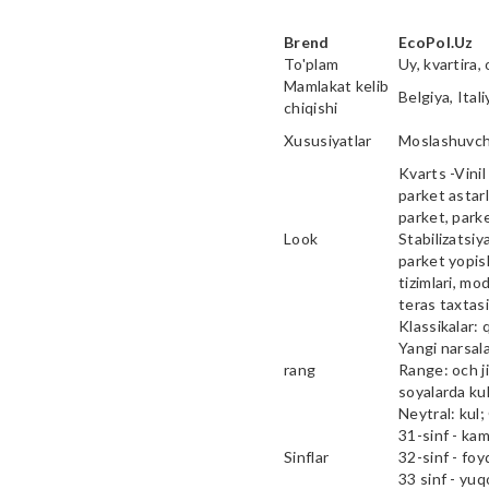
Brend
EcoPol.Uz
To'plam
Uy, kvartira, 
Mamlakat kelib
Belgiya, Ital
chiqishi
Xususiyatlar
Moslashuvcha
Kvarts -Vinil 
parket astarl
parket, parke
Look
Stabilizatsiy
parket yopish
tizimlari, mod
teras taxtas
Klassikalar: 
Yangi narsala
rang
Range: och ji
soyalarda kul
Neytral: kul;
31-sinf - ka
Sinflar
32-sinf - fo
33 sinf - yu