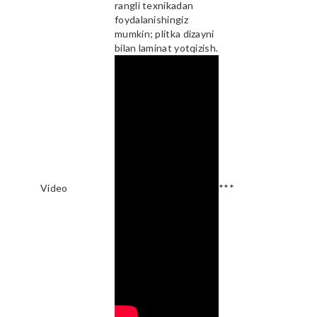
rangli texnikadan
foydalanishingiz
mumkin; plitka dizayni
bilan laminat yotqizish.
Video
***