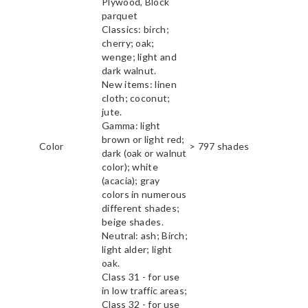
Plywood, Block
parquet
Classics: birch;
cherry; oak;
wenge; light and
dark walnut.
New items: linen
cloth; coconut;
jute.
Gamma: light
brown or light red;
Color
> 797 shades
dark (oak or walnut
color); white
(acacia); gray
colors in numerous
different shades;
beige shades.
Neutral: ash; Birch;
light alder; light
oak.
Class 31 - for use
in low traffic areas;
Class 32 - for use