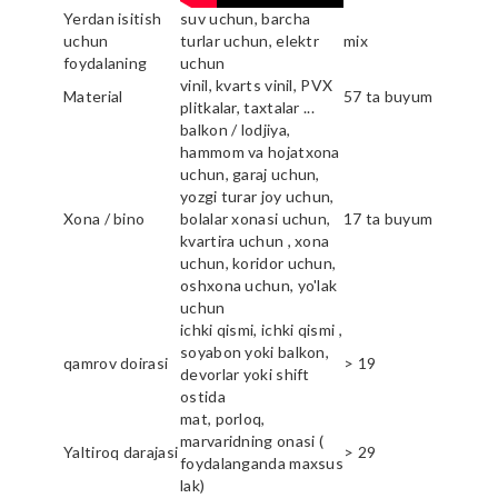
Yerdan isitish
suv uchun, barcha
uchun
turlar uchun, elektr
mix
foydalaning
uchun
vinil, kvarts vinil, PVX
Material
57 ta buyum
plitkalar, taxtalar ...
balkon / lodjiya,
hammom va hojatxona
uchun, garaj uchun,
yozgi turar joy uchun,
Xona / bino
bolalar xonasi uchun,
17 ta buyum
kvartira uchun , xona
uchun, koridor uchun,
oshxona uchun, yo'lak
uchun
ichki qismi, ichki qismi ,
soyabon yoki balkon,
qamrov doirasi
> 19
devorlar yoki shift
ostida
mat, porloq,
marvaridning onasi (
Yaltiroq darajasi
> 29
foydalanganda maxsus
lak)