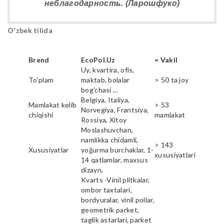
неблагодарность. (Ларошфуко)
O'zbek tilida
Brend
EcoPol.Uz
= Vakil
Uy, kvartira, ofis,
To'plam
maktab, bolalar
> 50 ta joy
bog'chasi ...
Belgiya, Italiya,
Mamlakat kelib
> 53
Norvegiya, Frantsiya,
chiqishi
mamlakat
Rossiya, Xitoy
Moslashuvchan,
namlikka chidamli,
> 143
Xususiyatlar
yoğurma burchaklar, 1-
xususiyatlari
14 qatlamlar, maxsus
dizayn,
Kvarts -Vinil plitkalar,
ombor taxtalari,
bordyuralar, vinil pollar,
geometrik parket,
taglik astarlari, parket