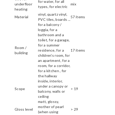
for water, for all
underfloor
mix
types, for electric
heating
vinyl, quartz vinyl,
Material
57 items
PVC tiles, boards ...
for a balcony /
loggia, for a
bathroom and a
toilet, for a garage,
for a summer
Room /
residence, for a
17 items
building
children's room, for
an apartment, for a
room, for a corridor,
for a kitchen , for
the hallway
inside, interior,
under a canopy or
Scope
> 19
balcony, walls or
ceiling
matt, glossy,
mother of pearl
Gloss level
> 29
(when using