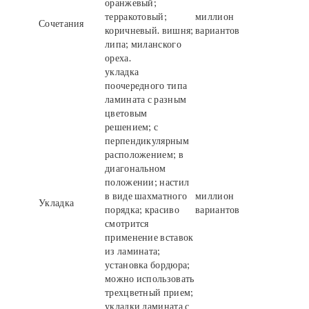
оранжевый;
терракотовый;
миллион
Сочетания
коричневый. вишня;
вариантов
липа; миланского
ореха.
укладка
поочередного типа
ламината с разным
цветовым
решением; с
перпендикулярным
расположением; в
диагональном
положении; настил
в виде шахматного
миллион
Укладка
порядка; красиво
вариантов
смотрится
применение вставок
из ламината;
установка бордюра;
можно использовать
трехцветный прием;
укладки ламината с