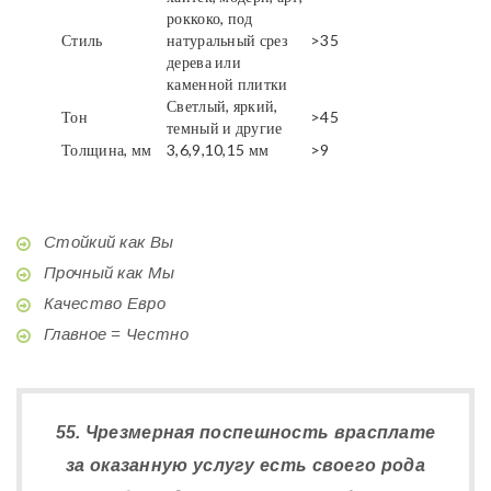
роккоко, под
Стиль
натуральный срез
>35
дерева или
каменной плитки
Светлый, яркий,
Тон
>45
темный и другие
Толщина, мм
3,6,9,10,15 мм
>9
Стойкий как Вы
Прочный как Мы
Качество Евро
Главное = Честно
55. Чрезмерная поспешность врасплате
за оказанную услугу есть своего рода