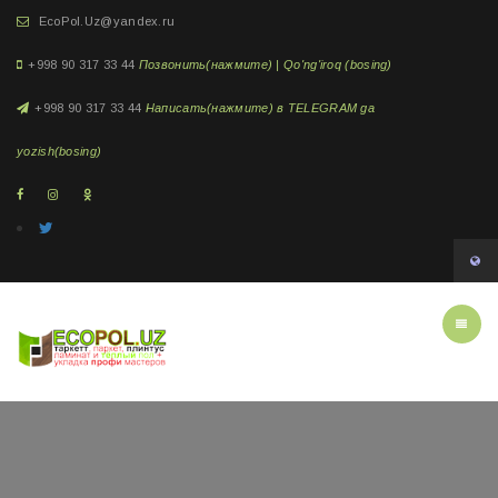
EcoPol.Uz@yandex.ru
+998 90 317 33 44
Позвонить(нажмите) | Qo'ng'iroq (bosing)
+998 90 317 33 44
Написать(нажмите) в TELEGRAM ga
yozish(bosing)