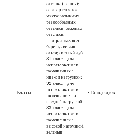
оттенка (акация);
серых расцветок
многочисленных
разнообразных
оттенков; бежевых
оттенков.
Нейтралные: ясень;
береза; светлая
ольха; светлый дуб.
31 класс – для
использования в
помещениях с
низкой нагрузкой;
32 класс – для
использования в
Классы
> 15 подвидов
помещениях со
средней нагрузкой;
33 класс – для
использования в
помещениях с
высокой нагрузкой.
зеленый;