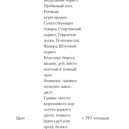
Пробковый пол,
Реечные
перегородки,
Сопутствующие
товары, Спортивный
паркет, Террасная
доска, Техномассив,
Фанера, Штучный
паркет
Классика: береза;
вишня; дуб; венге;
светлый и темный
орех.
Новинки: льняное
полотно; кокос;
джут.
Гаммы: светло-
коричневого или
светло-рыжего
цвета; темного
Цвет
> 797 оттенков
(цвета дуб или
орех); белого