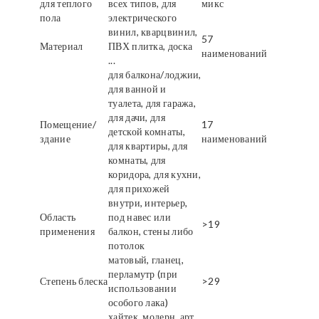
для теплого
всех типов, для
микс
пола
электрического
винил, кварцвинил,
57
Материал
ПВХ плитка, доска
наименований
...
для балкона/лоджии,
для ванной и
туалета, для гаража,
для дачи, для
Помещение/
17
детской комнаты,
здание
наименований
для квартиры, для
комнаты, для
коридора, для кухни,
для прихожей
внутри, интерьер,
Область
под навес или
>19
применения
балкон, стены либо
потолок
матовый, гланец,
перламутр (при
Степень блеска
>29
использовании
особого лака)
хайтек, модерн, арт,