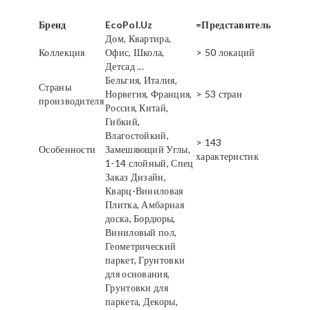
Бренд
EcoPol.Uz
=Представитель
Дом, Квартира,
Коллекция
Офис, Школа,
> 50 локаций
Детсад ...
Бельгия, Италия,
Страны
Норвегия, Франция,
> 53 стран
производителя
Россия, Китай,
Гибкий,
Влагостойкий,
> 143
Особенности
Замешяющий Углы,
характеристик
1-14 слойный, Спец
Заказ Дизайн,
Кварц-Виниловая
Плитка, Амбарная
доска, Бордюры,
Виниловый пол,
Геометрический
паркет, Грунтовки
для основания,
Грунтовки для
паркета, Декоры,