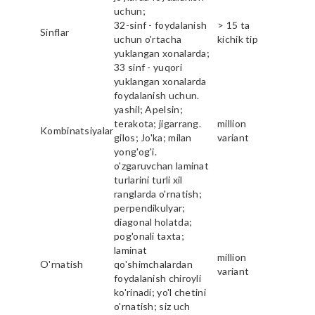
uchun;
32-sinf - foydalanish
> 15 ta
Sinflar
uchun o'rtacha
kichik tip
yuklangan xonalarda;
33 sinf - yuqori
yuklangan xonalarda
foydalanish uchun.
yashil; Apelsin;
terakota; jigarrang.
million
Kombinatsiyalar
gilos; Jo'ka; milan
variant
yong'og'i.
o'zgaruvchan laminat
turlarini turli xil
ranglarda o'rnatish;
perpendikulyar;
diagonal holatda;
pog'onali taxta;
laminat
million
O'rnatish
qo'shimchalardan
variant
foydalanish chiroyli
ko'rinadi; yo'l chetini
o'rnatish; siz uch