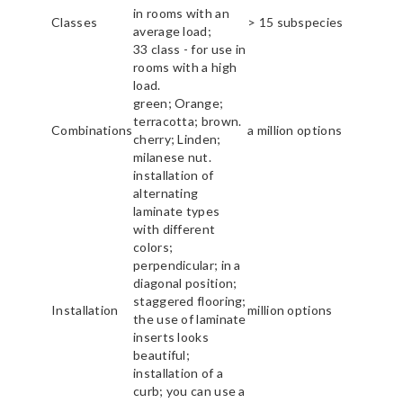
in rooms with an
Classes
> 15 subspecies
average load;
33 class - for use in
rooms with a high
load.
green; Orange;
terracotta; brown.
Combinations
a million options
cherry; Linden;
milanese nut.
installation of
alternating
laminate types
with different
colors;
perpendicular; in a
diagonal position;
staggered flooring;
Installation
million options
the use of laminate
inserts looks
beautiful;
installation of a
curb; you can use a