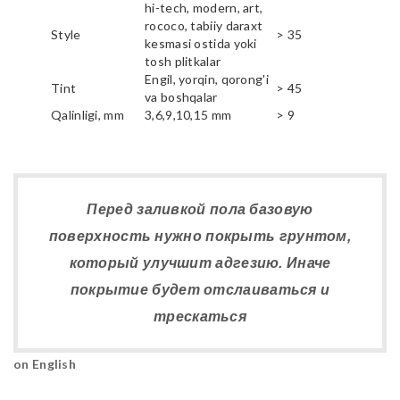
hi-tech, modern, art,
rococo, tabiiy daraxt
Style
> 35
kesmasi ostida yoki
tosh plitkalar
Engil, yorqin, qorong'i
Tint
> 45
va boshqalar
Qalinligi, mm
3,6,9,10,15 mm
> 9
Перед заливкой пола базовую
поверхность нужно покрыть грунтом,
который улучшит адгезию. Иначе
покрытие будет отслаиваться и
трескаться
on English