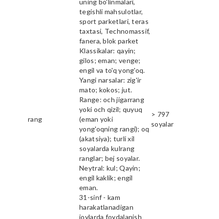
uning bo'linmalari,
tegishli mahsulotlar,
sport parketlari, teras
taxtasi, Technomassif,
fanera, blok parket
Klassikalar: qayin;
gilos; eman; venge;
engil va to'q yong'oq.
Yangi narsalar: zig'ir
mato; kokos; jut.
Range: och jigarrang
yoki och qizil; quyuq
> 797
rang
(eman yoki
soyalar
yong'oqning rangi); oq
(akatsiya); turli xil
soyalarda kulrang
ranglar; bej soyalar.
Neytral: kul; Qayin;
engil kaklik; engil
eman.
31-sinf - kam
harakatlanadigan
joylarda foydalanish