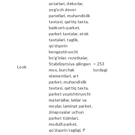
astarlari, dekorlar,
yog'och devor
panellari, muhandislik
taxtasi, qattiq taxta,
balıksırtı parket,
parket taxtalar, etek
taxtalari, taglik,
qo'ziqorin
kengaytiruvchi
bo'g'inlar, rozetkalar,
Stabilizatsiya qilingan
> 253
Look
mox, burchak
turdagi
elementlari, art
parket, muhandislik
taxtasi, qattiq taxta,
parket yopishtiruvchi
materiallar, laklar va
moylar, laminat parket,
zinapoyalar uchun
parket tizimlari,
modulli parket,
qo'ziqorin tagligi, P