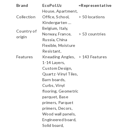
Brand
EcoPol.Uz
=Representative
House, Apartment,
Collection
Office, School,
> 50 locations
Kindergarten ...
Belgium, Italy,
Country of
Norway, France,
> 53 countries
origin
Russia, China
Flexible, Moisture
Resistant,
Features
Kneading Angles,
> 143 Features
1-14 Layers,
Custom Design,
Quartz -Vinyl Tiles,
Barn boards,
Curbs, Vinyl
flooring, Geometric
parquet, Base
primers, Parquet
primers, Decors,
Wood wall panels,
Engineered board,
Solid board,