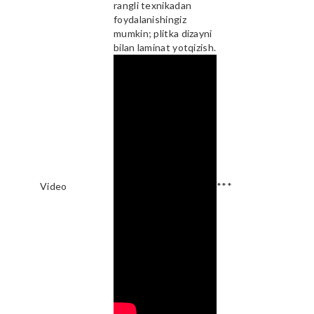
rangli texnikadan
foydalanishingiz
mumkin; plitka dizayni
bilan laminat yotqizish.
Video
***