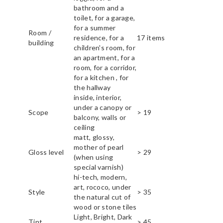
bathroom and a
toilet, for a garage,
for a summer
Room /
residence, for a
17 items
building
children's room, for
an apartment, for a
room, for a corridor,
for a kitchen , for
the hallway
inside, interior,
under a canopy or
Scope
> 19
balcony, walls or
ceiling
matt, glossy,
mother of pearl
Gloss level
> 29
(when using
special varnish)
hi-tech, modern,
art, rococo, under
Style
> 35
the natural cut of
wood or stone tiles
Light, Bright, Dark
Tint
> 45