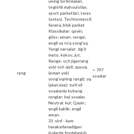
uning bo'linmalari,
tegishli mahsulotlar,
sport parketlari, teras
taxtasi, Technomassif,
fanera, blok parket
Klassikalar: qayin;
gilos; eman; venge;
engil va to'q yong'oq.
Yangi narsalar: zig'ir
mato; kokos; jut.
Range: och jigarrang
yoki och qizil; quyuq
> 797
rang
(eman yoki
soyalar
yong'oqning rangi); oq
(akatsiya); turli xil
soyalarda kulrang
ranglar; bej soyalar.
Neytral: kul; Qayin;
engil kaklik; engil
eman.
31-sinf - kam
harakatlanadigan
joylarda foydalanish