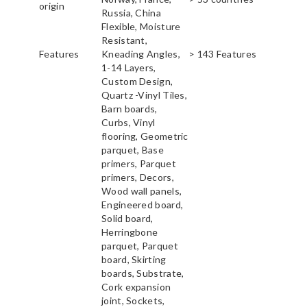
origin
Russia, China
Flexible, Moisture
Resistant,
Features
Kneading Angles,
> 143 Features
1-14 Layers,
Custom Design,
Quartz -Vinyl Tiles,
Barn boards,
Curbs, Vinyl
flooring, Geometric
parquet, Base
primers, Parquet
primers, Decors,
Wood wall panels,
Engineered board,
Solid board,
Herringbone
parquet, Parquet
board, Skirting
boards, Substrate,
Cork expansion
joint, Sockets,