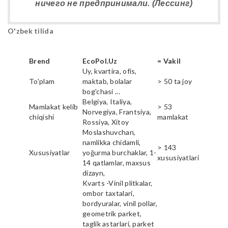
ничего не предпринимали. (Лессинг)
O'zbek tilida
Brend
EcoPol.Uz
= Vakil
Uy, kvartira, ofis,
To'plam
maktab, bolalar
> 50 ta joy
bog'chasi ...
Belgiya, Italiya,
Mamlakat kelib
> 53
Norvegiya, Frantsiya,
chiqishi
mamlakat
Rossiya, Xitoy
Moslashuvchan,
namlikka chidamli,
> 143
Xususiyatlar
yoğurma burchaklar, 1-
xususiyatlari
14 qatlamlar, maxsus
dizayn,
Kvarts -Vinil plitkalar,
ombor taxtalari,
bordyuralar, vinil pollar,
geometrik parket,
taglik astarlari, parket