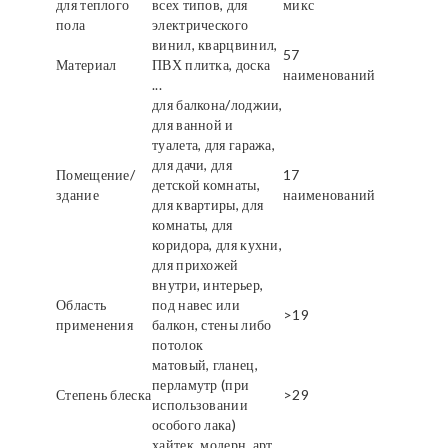
для теплого
всех типов, для
микс
пола
электрического
винил, кварцвинил,
57
Материал
ПВХ плитка, доска
наименований
...
для балкона/лоджии,
для ванной и
туалета, для гаража,
для дачи, для
Помещение/
17
детской комнаты,
здание
наименований
для квартиры, для
комнаты, для
коридора, для кухни,
для прихожей
внутри, интерьер,
Область
под навес или
>19
применения
балкон, стены либо
потолок
матовый, гланец,
перламутр (при
Степень блеска
>29
использовании
особого лака)
хайтек, модерн, арт,