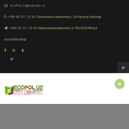
EcoPol.Uz@yandex.ru
+998 90 317 33 44
Позвонить(нажмите) | Qo'ng'iroq (bosing)
+998 90 317 33 44
Написать(нажмите) в TELEGRAM ga
yozish(bosing)