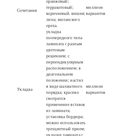
оранжевый;
терракотовый;
миллион
Сочетания
коричневый. вишня;
вариантов
липа; миланского
ореха.
укладка
поочередного типа
ламината с разным
цветовым
решением; с
перпендикулярным
расположением; в
диагональном
положении; настил
в виде шахматного
миллион
Укладка
порядка; красиво
вариантов
смотрится
применение вставок
из ламината;
установка бордюра;
можно использовать
трехцветный прием;
укладки ламината с