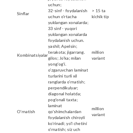
uchun;
32-sinf - foydalanish
> 15 ta
Sinflar
uchun o'rtacha
kichik tip
yuklangan xonalarda;
33 sinf - yuqori
yuklangan xonalarda
foydalanish uchun.
yashil; Apelsin;
terakota; jigarrang.
million
Kombinatsiyalar
gilos; Jo'ka; milan
variant
yong'og'i.
o'zgaruvchan laminat
turlarini turli xil
ranglarda o'rnatish;
perpendikulyar;
diagonal holatda;
pog'onali taxta;
laminat
million
O'rnatish
qo'shimchalardan
variant
foydalanish chiroyli
ko'rinadi; yo'l chetini
o'rnatish; siz uch