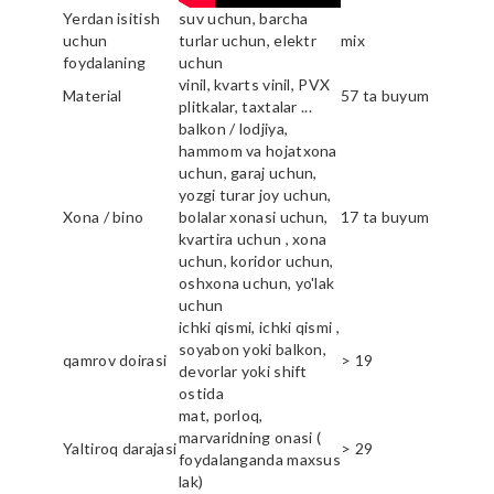
Yerdan isitish
suv uchun, barcha
uchun
turlar uchun, elektr
mix
foydalaning
uchun
vinil, kvarts vinil, PVX
Material
57 ta buyum
plitkalar, taxtalar ...
balkon / lodjiya,
hammom va hojatxona
uchun, garaj uchun,
yozgi turar joy uchun,
Xona / bino
bolalar xonasi uchun,
17 ta buyum
kvartira uchun , xona
uchun, koridor uchun,
oshxona uchun, yo'lak
uchun
ichki qismi, ichki qismi ,
soyabon yoki balkon,
qamrov doirasi
> 19
devorlar yoki shift
ostida
mat, porloq,
marvaridning onasi (
Yaltiroq darajasi
> 29
foydalanganda maxsus
lak)