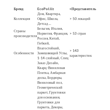
Бренд
EcoPol.Uz
=Представитель
Дом, Квартира,
Коллекция
Офис, Школа,
> 50 локаций
Детсад ...
Бельгия, Италия,
Страны
Норвегия, Франция,
> 53 стран
производителя
Россия, Китай,
Гибкий,
Влагостойкий,
> 143
Особенности
Замешяющий Углы,
характеристик
1-14 слойный, Спец
Заказ Дизайн,
Кварц-Виниловая
Плитка, Амбарная
доска, Бордюры,
Виниловый пол,
Геометрический
паркет, Грунтовки
для основания,
Грунтовки для
паркета, Декоры,