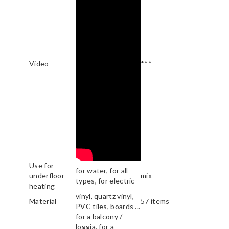
Video
***
Use for
for water, for all
underfloor
mix
types, for electric
heating
vinyl, quartz vinyl,
Material
57 items
PVC tiles, boards ...
for a balcony /
loggia, for a