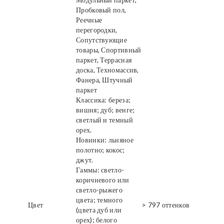
Пробковый пол,
Реечные
перегородки,
Сопутствующие
товары, Спортивный
паркет, Террасная
доска, Техномассив,
Фанера, Штучный
паркет
Классика: береза;
вишня; дуб; венге;
светлый и темный
орех.
Новинки: льняное
полотно; кокос;
джут.
Гаммы: светло-
коричневого или
светло-рыжего
цвета; темного
Цвет
> 797 оттенков
(цвета дуб или
орех); белого