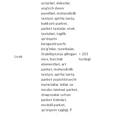
astarlari, dekorlar,
yog'och devor
panellari, muhandislik
taxtasi, qattiq taxta,
balıksırtı parket,
parket taxtalar, etek
taxtalari, taglik,
qo'ziqorin
kengaytiruvchi
bo'g'inlar, rozetkalar,
Stabilizatsiya qilingan
> 253
Look
mox, burchak
turdagi
elementlari, art
parket, muhandislik
taxtasi, qattiq taxta,
parket yopishtiruvchi
materiallar, laklar va
moylar, laminat parket,
zinapoyalar uchun
parket tizimlari,
modulli parket,
qo'ziqorin tagligi, P