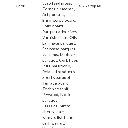
Stabilized moss,
Look
> 253 types
Corner elements,
Art parquet,
Engineered board,
Solid board,
Parquet adhesives,
Varnishes and Oils,
Laminate parquet,
Staircase parquet
systems, Modular
parquet, Cork floor,
P its partitions,
Related products,
Sports parquet,
Terrace board,
Technomassif,
Plywood, Block
parquet
Classics: birch;
cherry; oak;
wenge; light and
dark walnut.