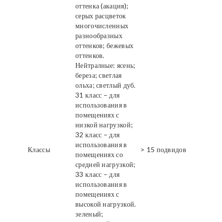
оттенка (акация);
серых расцветок
многочисленных
разнообразных
оттенков; бежевых
оттенков.
Нейтралные: ясень;
береза; светлая
ольха; светлый дуб.
31 класс – для
использования в
помещениях с
низкой нагрузкой;
32 класс – для
использования в
Классы
> 15 подвидов
помещениях со
средней нагрузкой;
33 класс – для
использования в
помещениях с
высокой нагрузкой.
зеленый;