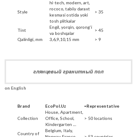
hi-tech, modern, art,
rococo, tabiiy daraxt
Style
> 35
kesmasi ostida yoki
tosh plitkalar
Engil, yorqin, qorong'i
Tint
> 45
va boshqalar
Qalinligi, mm
3,6,9,10,15 mm
> 9
глянцевый гранитный пол
on English
Brand
EcoPol.Uz
=Representative
House, Apartment,
Collection
Office, School,
> 50 locations
Kindergarten ...
Belgium, Italy,
Country of
Norway, France,
> 53 countries