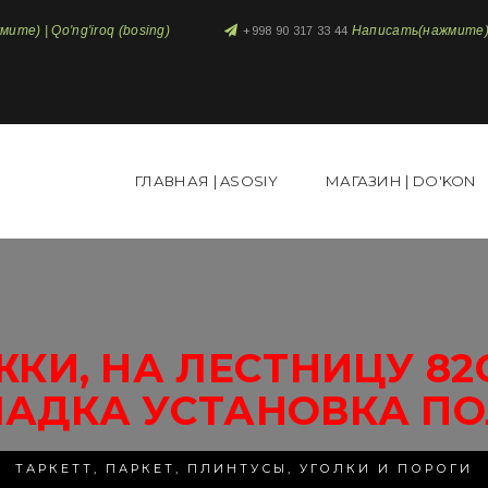
те) | Qo'ng'iroq (bosing)
Написать(нажмите) 
+998 90 317 33 44
ГЛАВНАЯ | ASOSIY
МАГАЗИН | DO'KON
ЖКИ, НА ЛЕСТНИЦУ 82
ЛАДКА УСТАНОВКА ПО
ТАРКЕТТ, ПАРКЕТ, ПЛИНТУСЫ, УГОЛКИ И ПОРОГИ