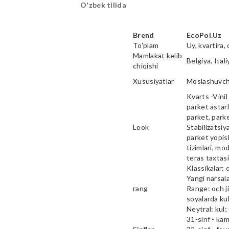
O'zbek tilida
Brend
EcoPol.Uz
To'plam
Uy, kvartira, 
Mamlakat kelib
Belgiya, Ital
chiqishi
Xususiyatlar
Moslashuvcha
Kvarts -Vinil 
parket astarl
parket, parke
Look
Stabilizatsiy
parket yopish
tizimlari, mod
teras taxtas
Klassikalar: 
Yangi narsala
rang
Range: och ji
soyalarda kul
Neytral: kul;
31-sinf - ka