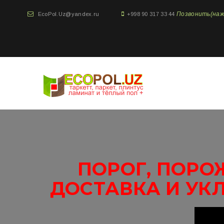
Позвонить(нажми
EcoPol.Uz@yandex.ru
+998 90 317 33 44
ПОРОГ, ПОРО
ДОСТАВКА И УК