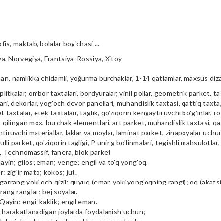
ofis, maktab, bolalar bog'chasi ...
iya, Norvegiya, Frantsiya, Rossiya, Xitoy
n, namlikka chidamli, yoğurma burchaklar, 1-14 qatlamlar, maxsus diz
plitkalar, ombor taxtalari, bordyuralar, vinil pollar, geometrik parket, tag
ari, dekorlar, yog'och devor panellari, muhandislik taxtasi, qattiq taxta, 
t taxtalar, etek taxtalari, taglik, qo'ziqorin kengaytiruvchi bo'g'inlar, ro
a qilingan mox, burchak elementlari, art parket, muhandislik taxtasi, qa
tiruvchi materiallar, laklar va moylar, laminat parket, zinapoyalar uchu
ulli parket, qo'ziqorin tagligi, P uning bo'linmalari, tegishli mahsulotlar,
i, Technomassif, fanera, blok parket
qayin; gilos; eman; venge; engil va to'q yong'oq.
r: zig'ir mato; kokos; jut.
garrang yoki och qizil; quyuq (eman yoki yong'oqning rangi); oq (akatsiya
rang ranglar; bej soyalar.
 Qayin; engil kaklik; engil eman.
m harakatlanadigan joylarda foydalanish uchun;