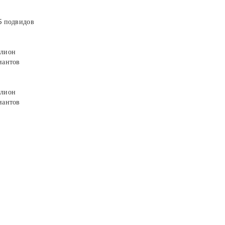
5 подвидов
лион
иантов
лион
иантов