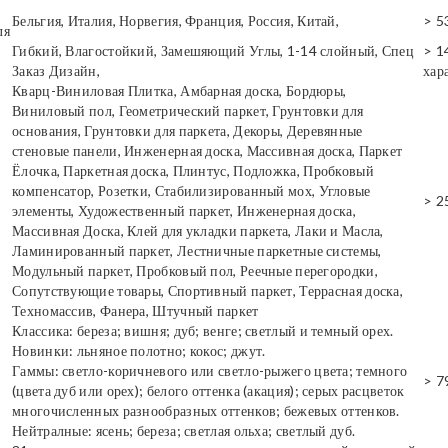
Бельгия, Италия, Норвегия, Франция, Россия, Китай,
> 5
ля
Гибкий, Влагостойкий, Замешяющий Углы, 1-14 слойный, Спец
> 1
Заказ Дизайн,
хар
Кварц-Виниловая Плитка, Амбарная доска, Бордюры,
Виниловый пол, Геометрический паркет, Грунтовки для
основания, Грунтовки для паркета, Декоры, Деревянные
стеновые панели, Инженерная доска, Массивная доска, Паркет
Ёлочка, Паркетная доска, Плинтус, Подложка, Пробковый
компенсатор, Розетки, Стабилизированный мох, Угловые
> 2
элементы, Художественный паркет, Инженерная доска,
Массивная Доска, Клей для укладки паркета, Лаки и Масла,
Ламинированный паркет, Лестничные паркетные системы,
Модульный паркет, Пробковый пол, Реечные перегородки,
Сопутствующие товары, Спортивный паркет, Террасная доска,
Техномассив, Фанера, Штучный паркет
Классика: береза; вишня; дуб; венге; светлый и темный орех.
Новинки: льняное полотно; кокос; джут.
Гаммы: светло-коричневого или светло-рыжего цвета; темного
> 7
(цвета дуб или орех); белого оттенка (акация); серых расцветок
многочисленных разнообразных оттенков; бежевых оттенков.
Нейтралные: ясень; береза; светлая ольха; светлый дуб.