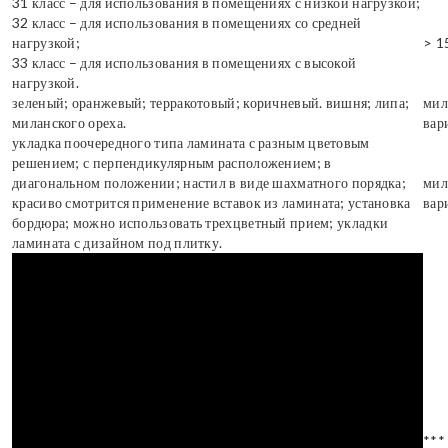
31 класс – для использования в помещениях с низкой нагрузкой;
32 класс – для использования в помещениях со средней
нагрузкой;
> 1
33 класс – для использования в помещениях с высокой
нагрузкой.
зеленый; оранжевый; терракотовый; коричневый. вишня; липа;
мил
миланского ореха.
вар
укладка поочередного типа ламината с разным цветовым
решением; с перпендикулярным расположением; в
диагональном положении; настил в виде шахматного порядка;
мил
красиво смотрится применение вставок из ламината; установка
вар
бордюра; можно использовать трехцветный прием; укладки
ламината с дизайном под плитку.
***