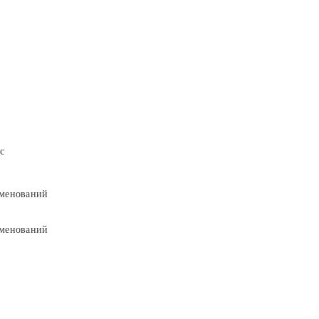
с
менований
менований
9
9
5