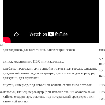
ие
для водяного, для всех типов, для электрического
мик
57
винил, кварцвинил, ПВХ плитка, доска ...
наи
для балкона/лоджии, для ванной и туалета, для гаража, для дачи,
17
для детской комнаты, для квартиры, для комнаты, для коридора,
наи
для кухни, для прихожей
внутри, интерьер, под навес или балкон, стены либо потолок
>1
ка
матовый, гланец, перламутр (при использовании особого лака)
>2
хайтек, модерн, арт, роккоко, под натуральный срез дерева или
>3
каменной плитки