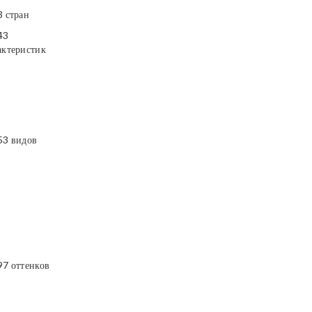
3 стран
43
актеристик
53 видов
97 оттенков