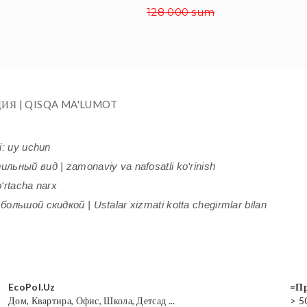
128 000 sum
ИЯ | QISQA MA'LUMOT
i: uy uchun
ьный вид | zamonaviy va nafosatli ko'rinish
'rtacha narx
ольшой скидкой | Ustalar xizmati kotta chegirmlar bilan
EcoPol.Uz
=Пр
Дом, Квартира, Офис, Школа, Детсад ...
> 5