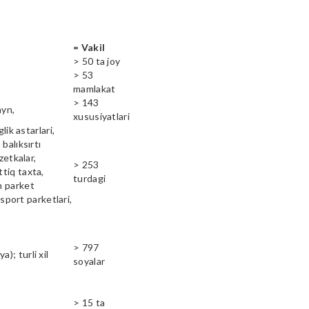
= Vakil
> 50 ta joy
> 53
mamlakat
> 143
ayn,
xususiyatlari
lik astarlari,
balıksırtı
zetkalar,
> 253
ttiq taxta,
turdagi
n parket
 sport parketlari,
> 797
); turli xil
soyalar
> 15 ta