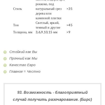
роккоко, под
Стиль
натуральный срез
>35
дерева или
каменной плитки
Светлый, яркий,
Тон
>45
темный и другие
Толщина, мм
3,6,9,10,15 мм
>9
Стойкий как Вы
Прочный как Мы
Качество Евро
Главное = Честно
93. Возможность - благоприятный
случай получить разочарование. (Бирс)