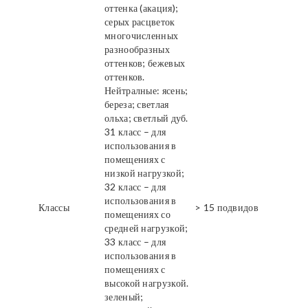
оттенка (акация);
серых расцветок
многочисленных
разнообразных
оттенков; бежевых
оттенков.
Нейтралные: ясень;
береза; светлая
ольха; светлый дуб.
31 класс – для
использования в
помещениях с
низкой нагрузкой;
32 класс – для
использования в
Классы
> 15 подвидов
помещениях со
средней нагрузкой;
33 класс – для
использования в
помещениях с
высокой нагрузкой.
зеленый;