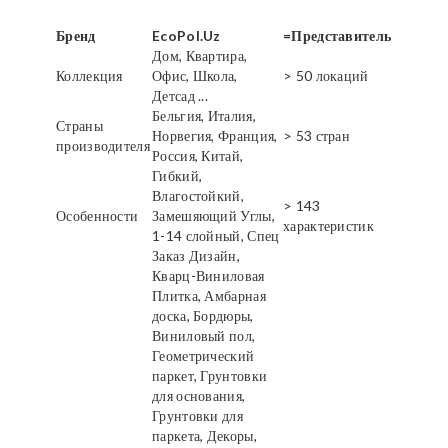
Бренд
EcoPol.Uz
=Представитель
Дом, Квартира,
Коллекция
Офис, Школа,
> 50 локаций
Детсад ...
Бельгия, Италия,
Страны
Норвегия, Франция,
> 53 стран
производителя
Россия, Китай,
Гибкий,
Влагостойкий,
> 143
Особенности
Замешяющий Углы,
характеристик
1-14 слойный, Спец
Заказ Дизайн,
Кварц-Виниловая
Плитка, Амбарная
доска, Бордюры,
Виниловый пол,
Геометрический
паркет, Грунтовки
для основания,
Грунтовки для
паркета, Декоры,