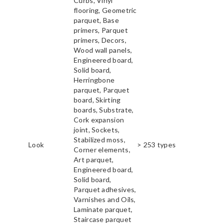
Curbs, Vinyl
flooring, Geometric
parquet, Base
primers, Parquet
primers, Decors,
Wood wall panels,
Engineered board,
Solid board,
Herringbone
parquet, Parquet
board, Skirting
boards, Substrate,
Cork expansion
joint, Sockets,
Stabilized moss,
Look
> 253 types
Corner elements,
Art parquet,
Engineered board,
Solid board,
Parquet adhesives,
Varnishes and Oils,
Laminate parquet,
Staircase parquet