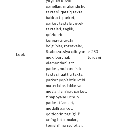
yog'och devor
panellari, muhandislik
taxtasi, qattiq taxta,
balıksırtı parket,
parket taxtalar, etek
taxtalari, taglik,
qo'ziqorin
kengaytiruvchi
bo'g'inlar, rozetkalar,
Stabilizatsiya qilingan
> 253
Look
mox, burchak
turdagi
elementlari, art
parket, muhandislik
taxtasi, qattiq taxta,
parket yopishtiruvchi
materiallar, laklar va
moylar, laminat parket,
zinapoyalar uchun
parket tizimlari,
modulli parket,
qo'ziqorin tagligi, P
uning bo'linmalari,
tegishli mahsulotlar,