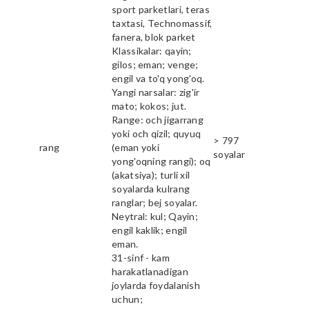
sport parketlari, teras
taxtasi, Technomassif,
fanera, blok parket
Klassikalar: qayin;
gilos; eman; venge;
engil va to'q yong'oq.
Yangi narsalar: zig'ir
mato; kokos; jut.
Range: och jigarrang
yoki och qizil; quyuq
> 797
rang
(eman yoki
soyalar
yong'oqning rangi); oq
(akatsiya); turli xil
soyalarda kulrang
ranglar; bej soyalar.
Neytral: kul; Qayin;
engil kaklik; engil
eman.
31-sinf - kam
harakatlanadigan
joylarda foydalanish
uchun;