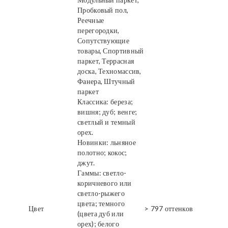
Пробковый пол,
Реечные
перегородки,
Сопутствующие
товары, Спортивный
паркет, Террасная
доска, Техномассив,
Фанера, Штучный
паркет
Классика: береза;
вишня; дуб; венге;
светлый и темный
орех.
Новинки: льняное
полотно; кокос;
джут.
Гаммы: светло-
коричневого или
светло-рыжего
цвета; темного
Цвет
> 797 оттенков
(цвета дуб или
орех); белого