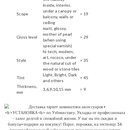
inside, interior,
under a canopy or
Scope
> 19
balcony, walls or
ceiling
matt, glossy,
mother of pearl
Gloss level
> 29
(when using
special varnish)
hi-tech, modern,
art, rococo, under
Style
> 35
the natural cut of
wood or stone tiles
Light, Bright, Dark
Tint
> 45
and others
Thickness,
3,6,9,10,15 mm
> 9
mm