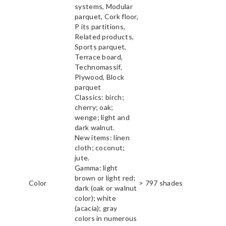
systems, Modular
parquet, Cork floor,
P its partitions,
Related products,
Sports parquet,
Terrace board,
Technomassif,
Plywood, Block
parquet
Classics: birch;
cherry; oak;
wenge; light and
dark walnut.
New items: linen
cloth; coconut;
jute.
Gamma: light
brown or light red;
Color
> 797 shades
dark (oak or walnut
color); white
(acacia); gray
colors in numerous