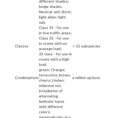
different shades;
beige shades.
Neutral: ash; Birch;
light alder; light
oak.
Class 31 - for use
in low traffic areas;
Class 32 - for use
in rooms with an
Classes
> 15 subspecies
average load;
33 class - for use in
rooms with a high
load.
green; Orange;
terracotta; brown.
Combinations
a million options
cherry; Linden;
milanese nut.
installation of
alternating
laminate types
with different
colors;
perpendicular; in a