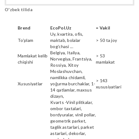
O'zbek tilida
Brend
EcoPol.Uz
= Vakil
Uy, kvartira, ofis,
To'plam
maktab, bolalar
> 50 ta joy
bog'chasi ...
Belgiya, Italiya,
Mamlakat kelib
> 53
Norvegiya, Frantsiya,
chiqishi
mamlakat
Rossiya, Xitoy
Moslashuvchan,
namlikka chidamli,
> 143
Xususiyatlar
yoğurma burchaklar, 1-
xususiyatlari
14 qatlamlar, maxsus
dizayn,
Kvarts -Vinil plitkalar,
ombor taxtalari,
bordyuralar, vinil pollar,
geometrik parket,
taglik astarlari, parket
astarlari, dekorlar,