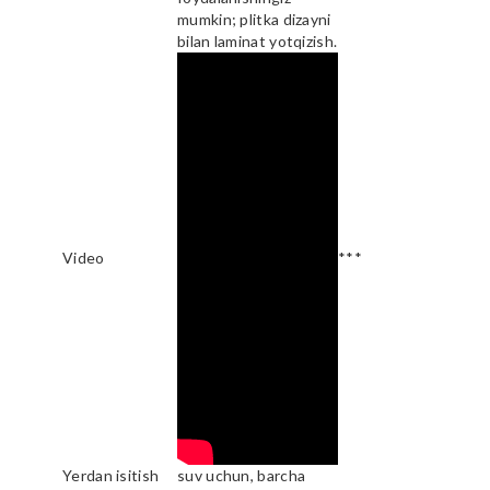
mumkin; plitka dizayni
bilan laminat yotqizish.
Video
***
Yerdan isitish
suv uchun, barcha