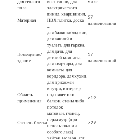
для теплого
всех типов, для
микс
пола
электрического
винил, кварцвинил,
57
Материал
ПВХ плитка, доска
наименований
...
для балкона/лоджии,
для ванной и
туалета, для гаража,
для дачи, для
Помещение/
17
детской комнаты,
здание
наименований
для квартиры, для
комнаты, для
коридора, для кухни,
для прихожей
внутри, интерьер,
Область
под навес или
>19
применения
балкон, стены либо
потолок
матовый, гланец,
перламутр (при
Степень блеска
>29
использовании
особого лака)
хайтек, модерн, арт,