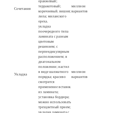
оранжевый;
терракотовый;
миллион
Сочетания
коричневый. вишня;
вариантов
липа; миланского
ореха.
укладка
поочередного типа
ламината с разным
цветовым
решением; с
перпендикулярным
расположением; в
диагональном
положении; настил
в виде шахматного
миллион
Укладка
порядка; красиво
вариантов
смотрится
применение вставок
из ламината;
установка бордюра;
можно использовать
трехцветный прием;
укладки ламината с