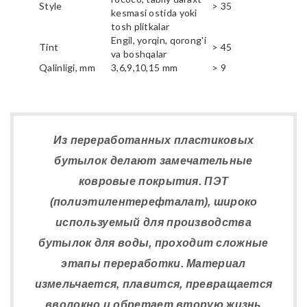
Style
> 35
kesmasi ostida yoki
tosh plitkalar
Engil, yorqin, qorong'i
Tint
> 45
va boshqalar
Qalinligi, mm
3,6,9,10,15 mm
> 9
Из переработанных пластиковых
бутылок делают замечательные
ковровые покрытия. ПЭТ
(полиэтилентерефталат), широко
используемый для производства
бутылок для воды, проходит сложные
этапы переработки. Материал
измельчается, плавится, превращается
вволокно и обретает вторую жизнь