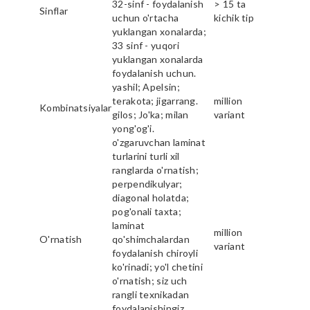
32-sinf - foydalanish
> 15 ta
Sinflar
uchun o'rtacha
kichik tip
yuklangan xonalarda;
33 sinf - yuqori
yuklangan xonalarda
foydalanish uchun.
yashil; Apelsin;
terakota; jigarrang.
million
Kombinatsiyalar
gilos; Jo'ka; milan
variant
yong'og'i.
o'zgaruvchan laminat
turlarini turli xil
ranglarda o'rnatish;
perpendikulyar;
diagonal holatda;
pog'onali taxta;
laminat
million
O'rnatish
qo'shimchalardan
variant
foydalanish chiroyli
ko'rinadi; yo'l chetini
o'rnatish; siz uch
rangli texnikadan
foydalanishingiz