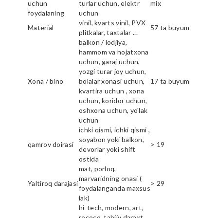
uchun
turlar uchun, elektr
mix
foydalaning
uchun
vinil, kvarts vinil, PVX
Material
57 ta buyum
plitkalar, taxtalar ...
balkon / lodjiya,
hammom va hojatxona
uchun, garaj uchun,
yozgi turar joy uchun,
Xona / bino
bolalar xonasi uchun,
17 ta buyum
kvartira uchun , xona
uchun, koridor uchun,
oshxona uchun, yo'lak
uchun
ichki qismi, ichki qismi ,
soyabon yoki balkon,
qamrov doirasi
> 19
devorlar yoki shift
ostida
mat, porloq,
marvaridning onasi (
Yaltiroq darajasi
> 29
foydalanganda maxsus
lak)
hi-tech, modern, art,
rococo, tabiiy daraxt