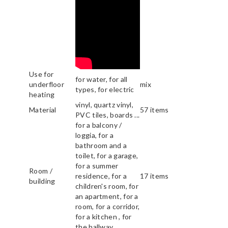
Use for
for water, for all
underfloor
mix
types, for electric
heating
vinyl, quartz vinyl,
Material
57 items
PVC tiles, boards ...
for a balcony /
loggia, for a
bathroom and a
toilet, for a garage,
for a summer
Room /
residence, for a
17 items
building
children's room, for
an apartment, for a
room, for a corridor,
for a kitchen , for
the hallway