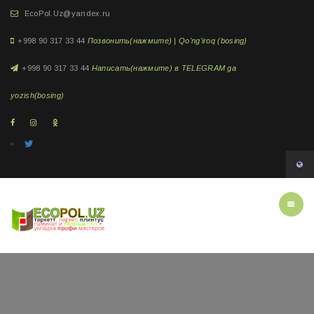
EcoPol.Uz@yandex.ru
+998 90 317 33 44
Позвонить(нажмите) | Qo'ng'iroq (bosing)
+998 90 317 33 44
Написать(нажмите) в TELEGRAM ga
yozish(bosing)