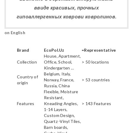
ввиде красивых, прочных
гипоаллергенных коврови ковролинов.
on English
Brand
EcoPol.Uz
=Representative
House, Apartment,
Collection
Office, School,
> 50 locations
Kindergarten ...
Belgium, Italy,
Country of
Norway, France,
> 53 countries
origin
Russia, China
Flexible, Moisture
Resistant,
Features
Kneading Angles,
> 143 Features
1-14 Layers,
Custom Design,
Quartz -Vinyl Tiles,
Barn boards,