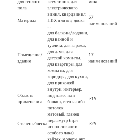
для теплого
всех типов, для
микс
пола
электрического
винил, кварцвинил,
57
Материал
ПВХ плитка, доска
наименований
...
для балкона/лоджии,
для ванной и
туалета, для гаража,
для дачи, для
Помещение/
17
детской комнаты,
здание
наименований
для квартиры, для
комнаты, для
коридора, для кухни,
для прихожей
внутри, интерьер,
Область
под навес или
>19
применения
балкон, стены либо
потолок
матовый, гланец,
перламутр (при
Степень блеска
>29
использовании
особого лака)
хайтек, модерн, арт,