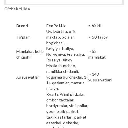
O'zbek tilida
Brend
EcoPol.Uz
= Vakil
Uy, kvartira, ofis,
To'plam
maktab, bolalar
> 50 ta joy
bog'chasi ...
Belgiya, Italiya,
Mamlakat kelib
> 53
Norvegiya, Frantsiya,
chiqishi
mamlakat
Rossiya, Xitoy
Moslashuvchan,
namlikka chidamli,
> 143
Xususiyatlar
yoğurma burchaklar, 1-
xususiyatlari
14 qatlamlar, maxsus
dizayn,
Kvarts -Vinil plitkalar,
ombor taxtalari,
bordyuralar, vinil pollar,
geometrik parket,
taglik astarlari, parket
astarlari, dekorlar,