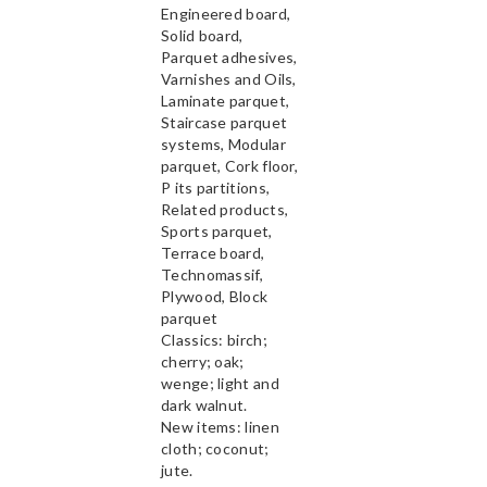
Engineered board,
Solid board,
Parquet adhesives,
Varnishes and Oils,
Laminate parquet,
Staircase parquet
systems, Modular
parquet, Cork floor,
P its partitions,
Related products,
Sports parquet,
Terrace board,
Technomassif,
Plywood, Block
parquet
Classics: birch;
cherry; oak;
wenge; light and
dark walnut.
New items: linen
cloth; coconut;
jute.