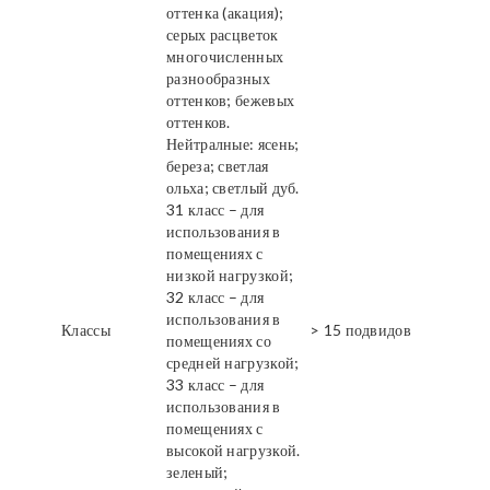
оттенка (акация);
серых расцветок
многочисленных
разнообразных
оттенков; бежевых
оттенков.
Нейтралные: ясень;
береза; светлая
ольха; светлый дуб.
31 класс – для
использования в
помещениях с
низкой нагрузкой;
32 класс – для
использования в
Классы
> 15 подвидов
помещениях со
средней нагрузкой;
33 класс – для
использования в
помещениях с
высокой нагрузкой.
зеленый;