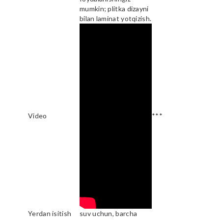
mumkin; plitka dizayni
bilan laminat yotqizish.
Video
***
Yerdan isitish
suv uchun, barcha