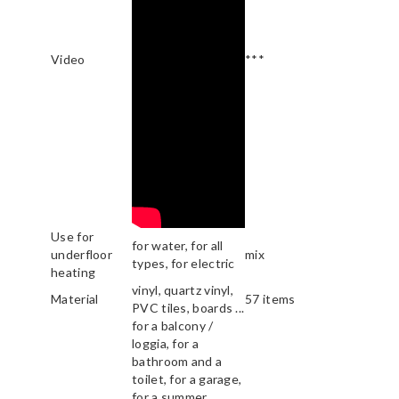
Video
***
Use for
for water, for all
underfloor
mix
types, for electric
heating
vinyl, quartz vinyl,
Material
57 items
PVC tiles, boards ...
for a balcony /
loggia, for a
bathroom and a
toilet, for a garage,
for a summer