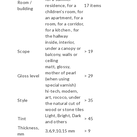
Room /
residence, for a
17 items
building
children's room, for
an apartment, for a
room, for a corridor,
for a kitchen , for
the hallway
inside, interior,
under a canopy or
Scope
> 19
balcony, walls or
ceiling
matt, glossy,
mother of pearl
Gloss level
> 29
(when using
special varnish)
hi-tech, modern,
art, rococo, under
Style
> 35
the natural cut of
wood or stone tiles
Light, Bright, Dark
Tint
> 45
and others
Thickness,
3,6,9,10,15 mm
> 9
mm