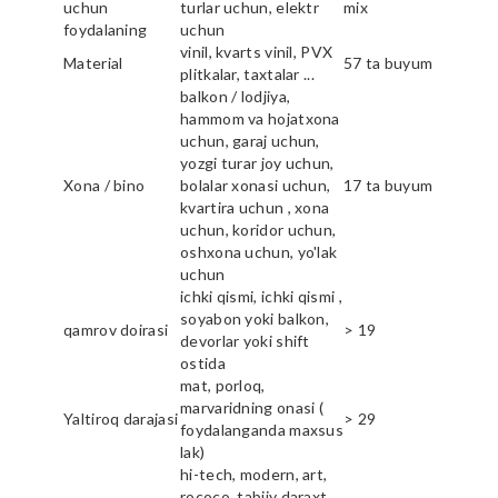
uchun
turlar uchun, elektr
mix
foydalaning
uchun
vinil, kvarts vinil, PVX
Material
57 ta buyum
plitkalar, taxtalar ...
balkon / lodjiya,
hammom va hojatxona
uchun, garaj uchun,
yozgi turar joy uchun,
Xona / bino
bolalar xonasi uchun,
17 ta buyum
kvartira uchun , xona
uchun, koridor uchun,
oshxona uchun, yo'lak
uchun
ichki qismi, ichki qismi ,
soyabon yoki balkon,
qamrov doirasi
> 19
devorlar yoki shift
ostida
mat, porloq,
marvaridning onasi (
Yaltiroq darajasi
> 29
foydalanganda maxsus
lak)
hi-tech, modern, art,
rococo, tabiiy daraxt