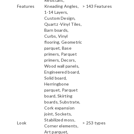
Resistant,
Features
Kneading Angles,
> 143 Features
1-14 Layers,
Custom Design,
Quartz -Vinyl Tiles,
Barn boards,
Curbs, Vinyl
flooring, Geometric
parquet, Base
primers, Parquet
primers, Decors,
Wood wall panels,
Engineered board,
Solid board,
Herringbone
parquet, Parquet
board, Skirting
boards, Substrate,
Cork expansion
joint, Sockets,
Stabilized moss,
Look
> 253 types
Corner elements,
Art parquet,