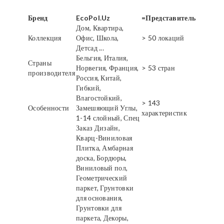
Бренд
EcoPol.Uz
=Представитель
Дом, Квартира,
Коллекция
Офис, Школа,
> 50 локаций
Детсад ...
Бельгия, Италия,
Страны
Норвегия, Франция,
> 53 стран
производителя
Россия, Китай,
Гибкий,
Влагостойкий,
> 143
Особенности
Замешяющий Углы,
характеристик
1-14 слойный, Спец
Заказ Дизайн,
Кварц-Виниловая
Плитка, Амбарная
доска, Бордюры,
Виниловый пол,
Геометрический
паркет, Грунтовки
для основания,
Грунтовки для
паркета, Декоры,