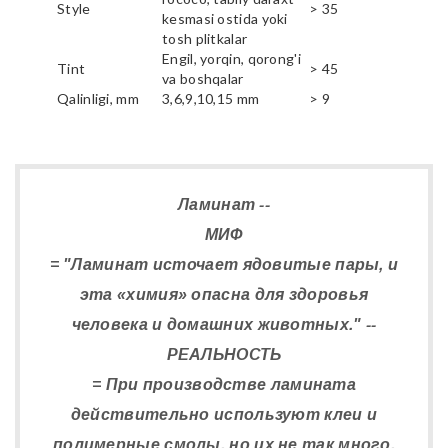
Style
> 35
kesmasi ostida yoki
tosh plitkalar
Engil, yorqin, qorong'i
Tint
> 45
va boshqalar
Qalinligi, mm
3,6,9,10,15 mm
> 9
Ламинат --
МИФ
= "Ламинат источает ядовитые пары, и
эта «химия» опасна для здоровья
человека и домашних животных." --
РЕАЛЬНОСТЬ
= При производстве ламината
действительно используют клеи и
полимерные смолы, но их не так много,