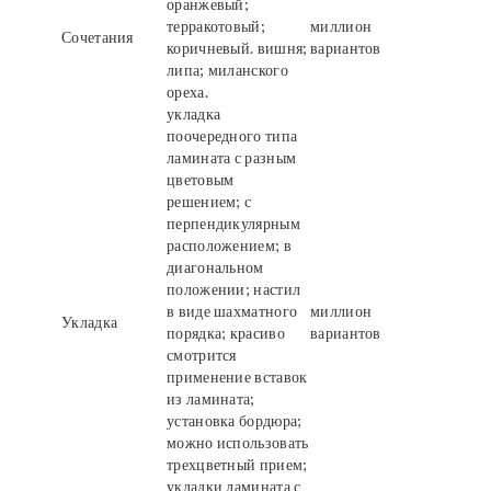
оранжевый;
терракотовый;
миллион
Сочетания
коричневый. вишня;
вариантов
липа; миланского
ореха.
укладка
поочередного типа
ламината с разным
цветовым
решением; с
перпендикулярным
расположением; в
диагональном
положении; настил
в виде шахматного
миллион
Укладка
порядка; красиво
вариантов
смотрится
применение вставок
из ламината;
установка бордюра;
можно использовать
трехцветный прием;
укладки ламината с