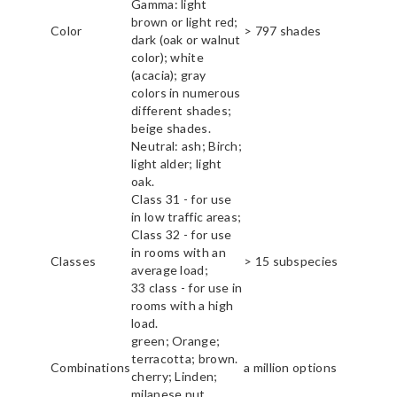
Gamma: light
brown or light red;
Color
> 797 shades
dark (oak or walnut
color); white
(acacia); gray
colors in numerous
different shades;
beige shades.
Neutral: ash; Birch;
light alder; light
oak.
Class 31 - for use
in low traffic areas;
Class 32 - for use
in rooms with an
Classes
> 15 subspecies
average load;
33 class - for use in
rooms with a high
load.
green; Orange;
terracotta; brown.
Combinations
a million options
cherry; Linden;
milanese nut.