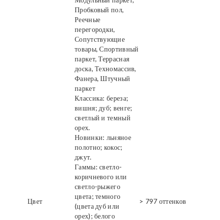
Пробковый пол,
Реечные
перегородки,
Сопутствующие
товары, Спортивный
паркет, Террасная
доска, Техномассив,
Фанера, Штучный
паркет
Классика: береза;
вишня; дуб; венге;
светлый и темный
орех.
Новинки: льняное
полотно; кокос;
джут.
Гаммы: светло-
коричневого или
светло-рыжего
цвета; темного
Цвет
> 797 оттенков
(цвета дуб или
орех); белого