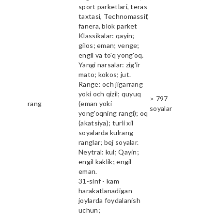
sport parketlari, teras
taxtasi, Technomassif,
fanera, blok parket
Klassikalar: qayin;
gilos; eman; venge;
engil va to'q yong'oq.
Yangi narsalar: zig'ir
mato; kokos; jut.
Range: och jigarrang
yoki och qizil; quyuq
> 797
rang
(eman yoki
soyalar
yong'oqning rangi); oq
(akatsiya); turli xil
soyalarda kulrang
ranglar; bej soyalar.
Neytral: kul; Qayin;
engil kaklik; engil
eman.
31-sinf - kam
harakatlanadigan
joylarda foydalanish
uchun;