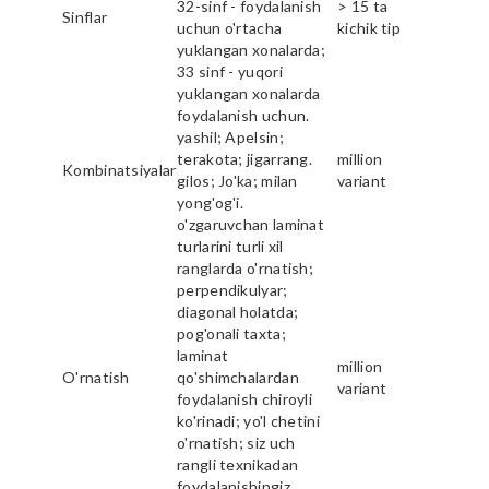
32-sinf - foydalanish
> 15 ta
Sinflar
uchun o'rtacha
kichik tip
yuklangan xonalarda;
33 sinf - yuqori
yuklangan xonalarda
foydalanish uchun.
yashil; Apelsin;
terakota; jigarrang.
million
Kombinatsiyalar
gilos; Jo'ka; milan
variant
yong'og'i.
o'zgaruvchan laminat
turlarini turli xil
ranglarda o'rnatish;
perpendikulyar;
diagonal holatda;
pog'onali taxta;
laminat
million
O'rnatish
qo'shimchalardan
variant
foydalanish chiroyli
ko'rinadi; yo'l chetini
o'rnatish; siz uch
rangli texnikadan
foydalanishingiz