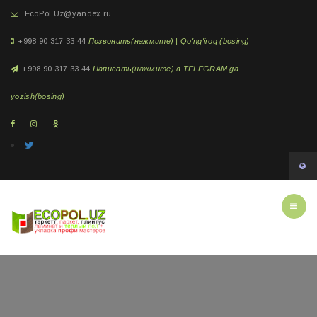
EcoPol.Uz@yandex.ru
+998 90 317 33 44
Позвонить(нажмите) | Qo'ng'iroq (bosing)
+998 90 317 33 44
Написать(нажмите) в TELEGRAM ga
yozish(bosing)