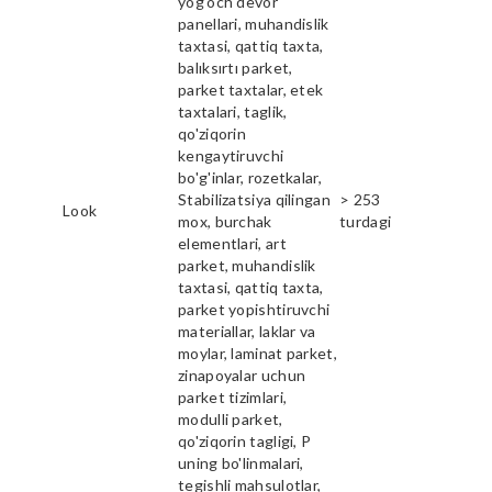
yog'och devor
panellari, muhandislik
taxtasi, qattiq taxta,
balıksırtı parket,
parket taxtalar, etek
taxtalari, taglik,
qo'ziqorin
kengaytiruvchi
bo'g'inlar, rozetkalar,
Stabilizatsiya qilingan
> 253
Look
mox, burchak
turdagi
elementlari, art
parket, muhandislik
taxtasi, qattiq taxta,
parket yopishtiruvchi
materiallar, laklar va
moylar, laminat parket,
zinapoyalar uchun
parket tizimlari,
modulli parket,
qo'ziqorin tagligi, P
uning bo'linmalari,
tegishli mahsulotlar,