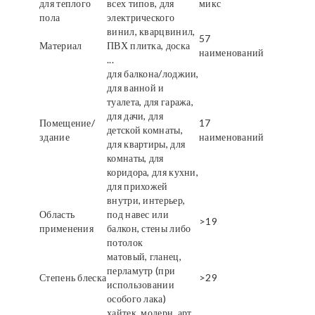
для теплого
всех типов, для
микс
пола
электрического
винил, кварцвинил,
57
Материал
ПВХ плитка, доска
наименований
...
для балкона/лоджии,
для ванной и
туалета, для гаража,
для дачи, для
Помещение/
17
детской комнаты,
здание
наименований
для квартиры, для
комнаты, для
коридора, для кухни,
для прихожей
внутри, интерьер,
Область
под навес или
>19
применения
балкон, стены либо
потолок
матовый, гланец,
перламутр (при
Степень блеска
>29
использовании
особого лака)
хайтек, модерн, арт,