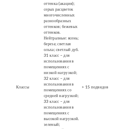
оттенка (акация);
серых расцветок
многочисленных
разнообразных
оттенков; бежевых
оттенков.
Нейтралные: ясень;
береза; светлая
ольха; светлый дуб.
31 класс – для
использования в
помещениях с
низкой нагрузкой;
32 класс – для
использования в
Классы
> 15 подвидов
помещениях со
средней нагрузкой;
33 класс – для
использования в
помещениях с
высокой нагрузкой.
зеленый;