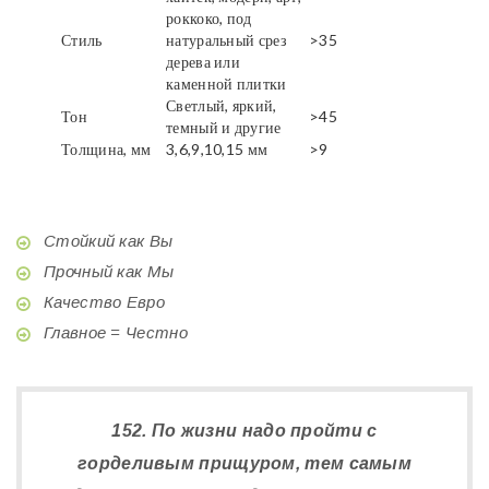
роккоко, под
Стиль
натуральный срез
>35
дерева или
каменной плитки
Светлый, яркий,
Тон
>45
темный и другие
Толщина, мм
3,6,9,10,15 мм
>9
Стойкий как Вы
Прочный как Мы
Качество Евро
Главное = Честно
152. По жизни надо пройти с
горделивым прищуром, тем самым