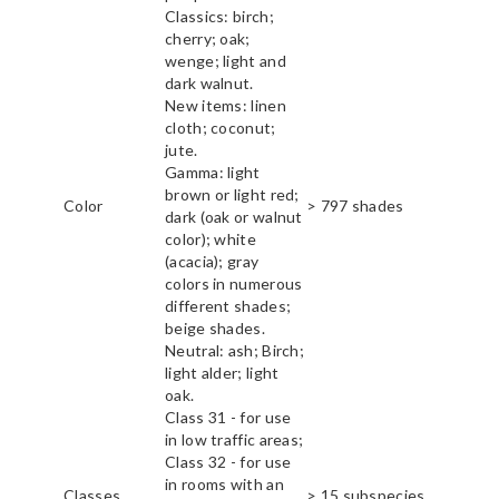
Classics: birch;
cherry; oak;
wenge; light and
dark walnut.
New items: linen
cloth; coconut;
jute.
Gamma: light
brown or light red;
Color
> 797 shades
dark (oak or walnut
color); white
(acacia); gray
colors in numerous
different shades;
beige shades.
Neutral: ash; Birch;
light alder; light
oak.
Class 31 - for use
in low traffic areas;
Class 32 - for use
in rooms with an
Classes
> 15 subspecies