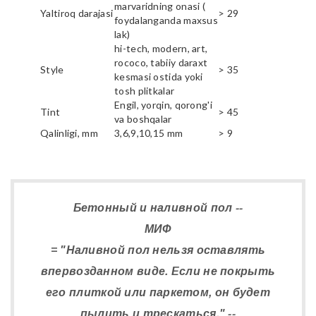
marvaridning onasi (
Yaltiroq darajasi
> 29
foydalanganda maxsus
lak)
hi-tech, modern, art,
rococo, tabiiy daraxt
Style
> 35
kesmasi ostida yoki
tosh plitkalar
Engil, yorqin, qorong'i
Tint
> 45
va boshqalar
Qalinligi, mm
3,6,9,10,15 mm
> 9
Бетонный и наливной пол --
МИФ
= "Наливной пол нельзя оставлять
впервозданном виде. Если не покрыть
его плиткой или паркетом, он будет
пылить и трескаться." --