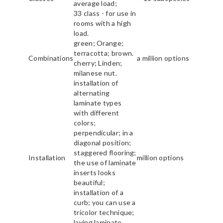
average load;
33 class - for use in
rooms with a high
load.
green; Orange;
terracotta; brown.
Combinations
a million options
cherry; Linden;
milanese nut.
installation of
alternating
laminate types
with different
colors;
perpendicular; in a
diagonal position;
staggered flooring;
Installation
million options
the use of laminate
inserts looks
beautiful;
installation of a
curb; you can use a
tricolor technique;
laying laminate