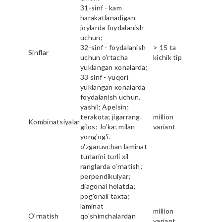
31-sinf - kam
harakatlanadigan
joylarda foydalanish
uchun;
32-sinf - foydalanish
> 15 ta
Sinflar
uchun o'rtacha
kichik tip
yuklangan xonalarda;
33 sinf - yuqori
yuklangan xonalarda
foydalanish uchun.
yashil; Apelsin;
terakota; jigarrang.
million
Kombinatsiyalar
gilos; Jo'ka; milan
variant
yong'og'i.
o'zgaruvchan laminat
turlarini turli xil
ranglarda o'rnatish;
perpendikulyar;
diagonal holatda;
pog'onali taxta;
laminat
million
O'rnatish
qo'shimchalardan
variant