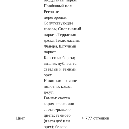
Пробковый пол,
Реечные
перегородки,
Сопутствующие
товары, Спортивный
паркет, Террасная
доска, Техномассив,
Фанера, Штучный
паркет
Классика: береза;
вишня; дуб; венге;
светлый и темный
орех.
Новинки: льняное
полотно; кокос;
джут.
Гаммы: светло-
коричневого или
светло-рыжего
цвета; темного
Цвет
> 797 оттенков
(цвета дуб или
орех); белого