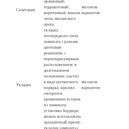
оранжевый;
терракотовый;
миллион
Сочетания
коричневый. вишня;
вариантов
липа; миланского
ореха.
укладка
поочередного типа
ламината с разным
цветовым
решением; с
перпендикулярным
расположением; в
диагональном
положении; настил
в виде шахматного
миллион
Укладка
порядка; красиво
вариантов
смотрится
применение вставок
из ламината;
установка бордюра;
можно использовать
трехцветный прием;
укладки ламината с