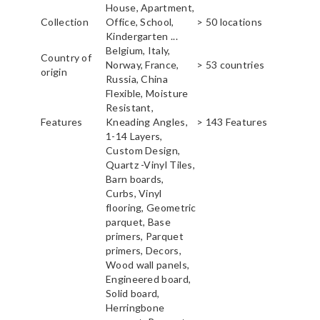
House, Apartment,
Collection
Office, School,
> 50 locations
Kindergarten ...
Belgium, Italy,
Country of
Norway, France,
> 53 countries
origin
Russia, China
Flexible, Moisture
Resistant,
Features
Kneading Angles,
> 143 Features
1-14 Layers,
Custom Design,
Quartz -Vinyl Tiles,
Barn boards,
Curbs, Vinyl
flooring, Geometric
parquet, Base
primers, Parquet
primers, Decors,
Wood wall panels,
Engineered board,
Solid board,
Herringbone