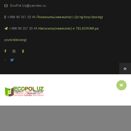
EcoPol.Uz@yandex.ru
+998 90 317 33 44
Позвонить(нажмите) | Qo'ng'iroq (bosing)
+998 90 317 33 44
Написать(нажмите) в TELEGRAM ga
yozish(bosing)