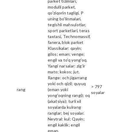
parket tizimlari,
modulli parket,
qo'ziqorin tagligi, P
uning bo'linmalari,
tegishli mahsulotlar,
sport parketlari, teras
taxtasi, Technomassif,
fanera, blok parket
Klassikalar: qayin;
gilos; eman; venge;
engil va to'q yong'oq.
Yangi narsalar: zig'ir
mato; kokos; jut.
Range: och jigarrang
yoki och qizil; quyuq
> 797
rang
(eman yoki
soyalar
yong'oqning rangi); oq
(akatsiya); turli xil
soyalarda kulrang
ranglar; bej soyalar.
Neytral: kul; Qayin;
engil kaklik; engil
eman.