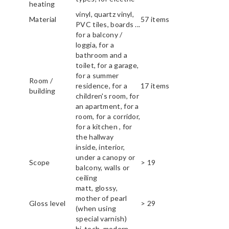
heating
vinyl, quartz vinyl,
Material
57 items
PVC tiles, boards ...
for a balcony /
loggia, for a
bathroom and a
toilet, for a garage,
for a summer
Room /
residence, for a
17 items
building
children's room, for
an apartment, for a
room, for a corridor,
for a kitchen , for
the hallway
inside, interior,
under a canopy or
Scope
> 19
balcony, walls or
ceiling
matt, glossy,
mother of pearl
Gloss level
> 29
(when using
special varnish)
hi-tech, modern,