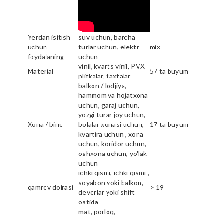
Yerdan isitish
suv uchun, barcha
uchun
turlar uchun, elektr
mix
foydalaning
uchun
vinil, kvarts vinil, PVX
Material
57 ta buyum
plitkalar, taxtalar ...
balkon / lodjiya,
hammom va hojatxona
uchun, garaj uchun,
yozgi turar joy uchun,
Xona / bino
bolalar xonasi uchun,
17 ta buyum
kvartira uchun , xona
uchun, koridor uchun,
oshxona uchun, yo'lak
uchun
ichki qismi, ichki qismi ,
soyabon yoki balkon,
qamrov doirasi
> 19
devorlar yoki shift
ostida
mat, porloq,