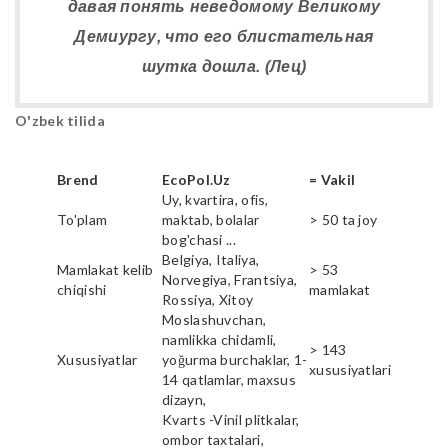
давая понять неведомому Великому
Демиургу, что его блистательная
шутка дошла. (Лец)
O'zbek tilida
Brend
EcoPol.Uz
= Vakil
Uy, kvartira, ofis,
To'plam
maktab, bolalar
> 50 ta joy
bog'chasi ...
Belgiya, Italiya,
Mamlakat kelib
> 53
Norvegiya, Frantsiya,
chiqishi
mamlakat
Rossiya, Xitoy
Moslashuvchan,
namlikka chidamli,
> 143
Xususiyatlar
yoğurma burchaklar, 1-
xususiyatlari
14 qatlamlar, maxsus
dizayn,
Kvarts -Vinil plitkalar,
ombor taxtalari,