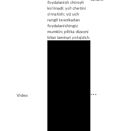
foydalanish chiroyli
ko'rinadi; yo'l chetini
o'rnatish; siz uch
rangli texnikadan
foydalanishingiz
mumkin; plitka dizayni
bilan laminat yotqizish.
Video
***