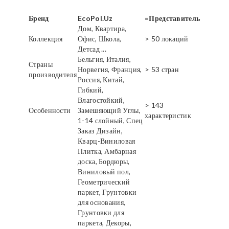
Бренд
EcoPol.Uz
=Представитель
Дом, Квартира,
Коллекция
Офис, Школа,
> 50 локаций
Детсад ...
Бельгия, Италия,
Страны
Норвегия, Франция,
> 53 стран
производителя
Россия, Китай,
Гибкий,
Влагостойкий,
> 143
Особенности
Замешяющий Углы,
характеристик
1-14 слойный, Спец
Заказ Дизайн,
Кварц-Виниловая
Плитка, Амбарная
доска, Бордюры,
Виниловый пол,
Геометрический
паркет, Грунтовки
для основания,
Грунтовки для
паркета, Декоры,