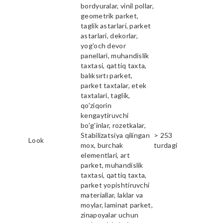
bordyuralar, vinil pollar,
geometrik parket,
taglik astarlari, parket
astarlari, dekorlar,
yog'och devor
panellari, muhandislik
taxtasi, qattiq taxta,
balıksırtı parket,
parket taxtalar, etek
taxtalari, taglik,
qo'ziqorin
kengaytiruvchi
bo'g'inlar, rozetkalar,
Stabilizatsiya qilingan
> 253
Look
mox, burchak
turdagi
elementlari, art
parket, muhandislik
taxtasi, qattiq taxta,
parket yopishtiruvchi
materiallar, laklar va
moylar, laminat parket,
zinapoyalar uchun