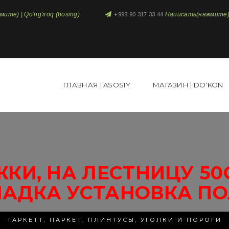
те) | Qo'ng'iroq (bosing)
Написать(нажмите) 
+998 90 317 33 44
ГЛАВНАЯ | ASOSIY
МАГАЗИН | DO'KON
ЖКИ, НА ЛЕСТНИЦУ 50
ЛАДКА УСТАНОВКА ПО
ТАРКЕТТ, ПАРКЕТ, ПЛИНТУСЫ, УГОЛКИ И ПОРОГИ