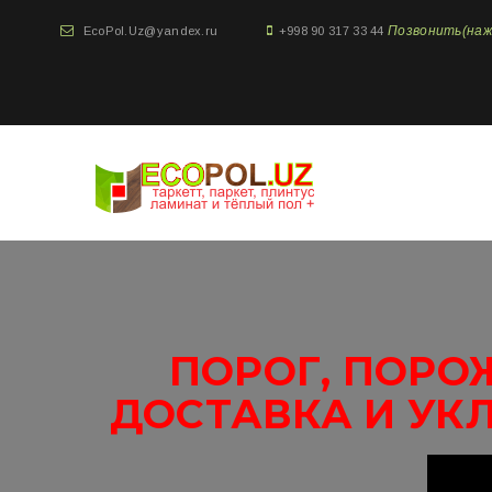
Позвонить(нажми
EcoPol.Uz@yandex.ru
+998 90 317 33 44
ПОРОГ, ПОРО
ДОСТАВКА И УК