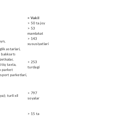
= Vakil
> 50 ta joy
> 53
mamlakat
> 143
ayn,
xususiyatlari
lik astarlari,
balıksırtı
zetkalar,
> 253
ttiq taxta,
turdagi
n parket
 sport parketlari,
> 797
); turli xil
soyalar
> 15 ta