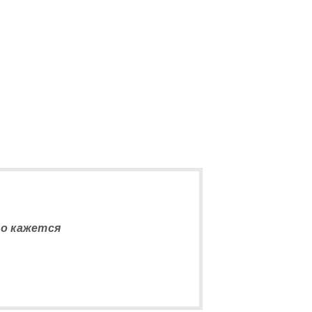
5
го кажется