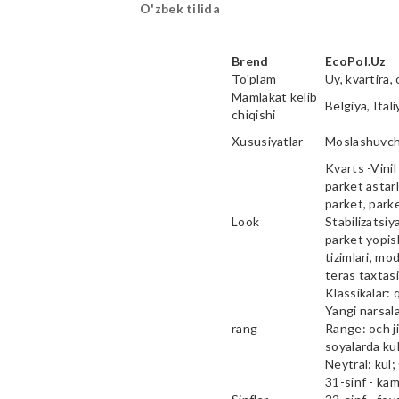
O'zbek tilida
Brend
EcoPol.Uz
To'plam
Uy, kvartira, 
Mamlakat kelib
Belgiya, Ital
chiqishi
Xususiyatlar
Moslashuvcha
Kvarts -Vinil 
parket astarl
parket, parke
Look
Stabilizatsiy
parket yopish
tizimlari, mod
teras taxtas
Klassikalar: 
Yangi narsala
rang
Range: och ji
soyalarda kul
Neytral: kul;
31-sinf - ka