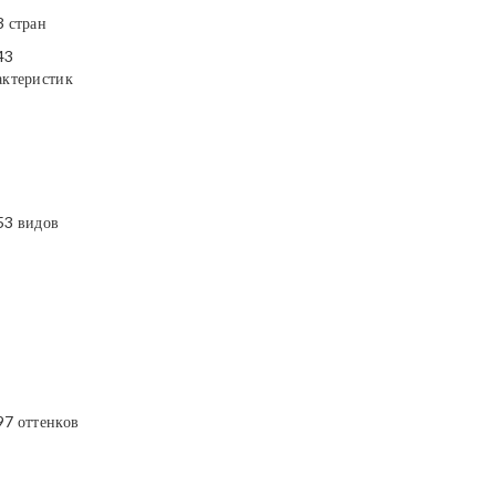
3 стран
43
актеристик
53 видов
97 оттенков