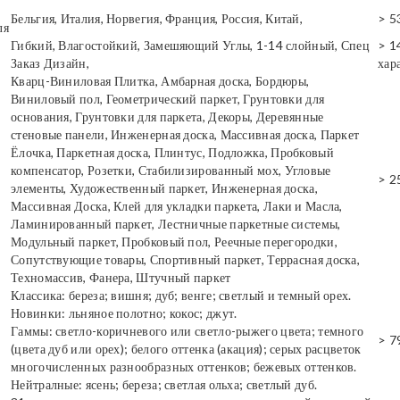
Бельгия, Италия, Норвегия, Франция, Россия, Китай,
> 5
ля
Гибкий, Влагостойкий, Замешяющий Углы, 1-14 слойный, Спец
> 1
Заказ Дизайн,
хар
Кварц-Виниловая Плитка, Амбарная доска, Бордюры,
Виниловый пол, Геометрический паркет, Грунтовки для
основания, Грунтовки для паркета, Декоры, Деревянные
стеновые панели, Инженерная доска, Массивная доска, Паркет
Ёлочка, Паркетная доска, Плинтус, Подложка, Пробковый
компенсатор, Розетки, Стабилизированный мох, Угловые
> 2
элементы, Художественный паркет, Инженерная доска,
Массивная Доска, Клей для укладки паркета, Лаки и Масла,
Ламинированный паркет, Лестничные паркетные системы,
Модульный паркет, Пробковый пол, Реечные перегородки,
Сопутствующие товары, Спортивный паркет, Террасная доска,
Техномассив, Фанера, Штучный паркет
Классика: береза; вишня; дуб; венге; светлый и темный орех.
Новинки: льняное полотно; кокос; джут.
Гаммы: светло-коричневого или светло-рыжего цвета; темного
> 7
(цвета дуб или орех); белого оттенка (акация); серых расцветок
многочисленных разнообразных оттенков; бежевых оттенков.
Нейтралные: ясень; береза; светлая ольха; светлый дуб.