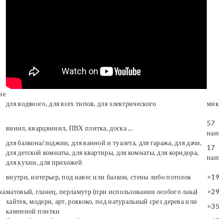
ие
для водяного, для всех типов, для электрического
мик
57
винил, кварцвинил, ПВХ плитка, доска ...
наи
для балкона/лоджии, для ванной и туалета, для гаража, для дачи,
17
для детской комнаты, для квартиры, для комнаты, для коридора,
наи
для кухни, для прихожей
внутри, интерьер, под навес или балкон, стены либо потолок
>1
ка
матовый, гланец, перламутр (при использовании особого лака)
>2
хайтек, модерн, арт, роккоко, под натуральный срез дерева или
>3
каменной плитки