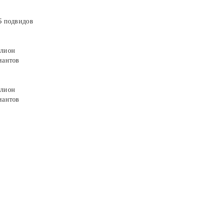
5 подвидов
лион
иантов
лион
иантов