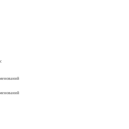
с
менований
менований
9
9
5