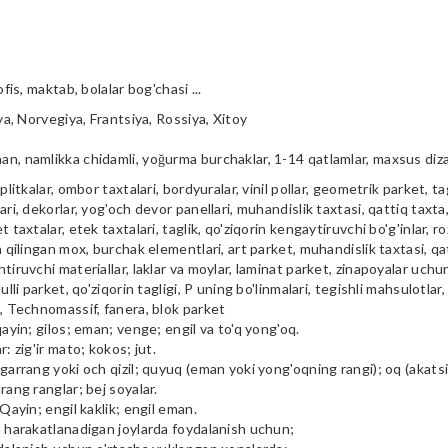
ofis, maktab, bolalar bog'chasi ...
iya, Norvegiya, Frantsiya, Rossiya, Xitoy
n, namlikka chidamli, yoğurma burchaklar, 1-14 qatlamlar, maxsus diz
plitkalar, ombor taxtalari, bordyuralar, vinil pollar, geometrik parket, tag
ari, dekorlar, yog'och devor panellari, muhandislik taxtasi, qattiq taxta, 
t taxtalar, etek taxtalari, taglik, qo'ziqorin kengaytiruvchi bo'g'inlar, ro
a qilingan mox, burchak elementlari, art parket, muhandislik taxtasi, qa
tiruvchi materiallar, laklar va moylar, laminat parket, zinapoyalar uchu
ulli parket, qo'ziqorin tagligi, P uning bo'linmalari, tegishli mahsulotlar,
i, Technomassif, fanera, blok parket
qayin; gilos; eman; venge; engil va to'q yong'oq.
r: zig'ir mato; kokos; jut.
garrang yoki och qizil; quyuq (eman yoki yong'oqning rangi); oq (akatsiya
rang ranglar; bej soyalar.
 Qayin; engil kaklik; engil eman.
m harakatlanadigan joylarda foydalanish uchun;