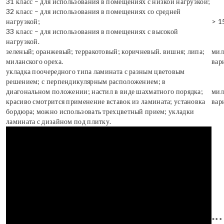
31 класс – для использования в помещениях с низкой нагрузкой;
32 класс – для использования в помещениях со средней
нагрузкой;
> 1
33 класс – для использования в помещениях с высокой
нагрузкой.
зеленый; оранжевый; терракотовый; коричневый. вишня; липа;
мил
миланского ореха.
вар
укладка поочередного типа ламината с разным цветовым
решением; с перпендикулярным расположением; в
диагональном положении; настил в виде шахматного порядка;
мил
красиво смотрится применение вставок из ламината; установка
вар
бордюра; можно использовать трехцветный прием; укладки
ламината с дизайном под плитку.
***