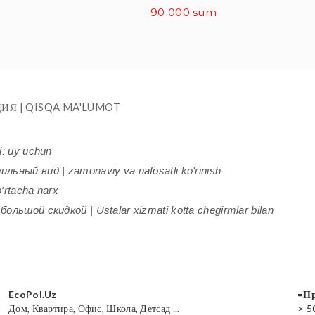
90 000 sum
ИЯ | QISQA MA'LUMOT
i: uy uchun
ьный вид | zamonaviy va nafosatli ko'rinish
'rtacha narx
ольшой скидкой | Ustalar xizmati kotta chegirmlar bilan
EcoPol.Uz
=Пр
Дом, Квартира, Офис, Школа, Детсад ...
> 5