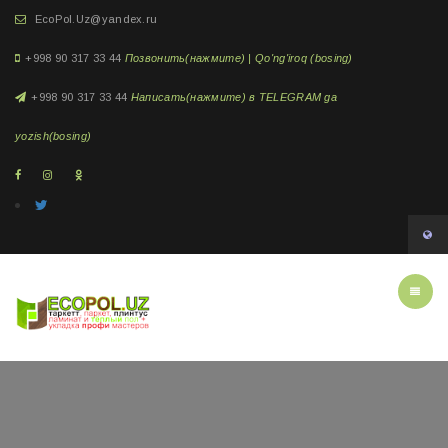
EcoPol.Uz@yandex.ru
+998 90 317 33 44
Позвонить(нажмите) | Qo'ng'iroq (bosing)
+998 90 317 33 44
Написать(нажмите) в TELEGRAM ga
yozish(bosing)