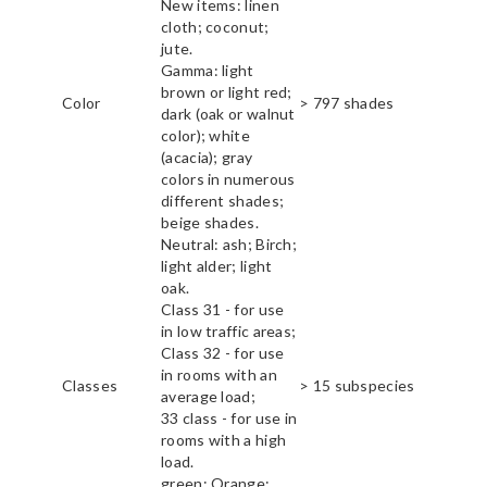
New items: linen
cloth; coconut;
jute.
Gamma: light
brown or light red;
Color
> 797 shades
dark (oak or walnut
color); white
(acacia); gray
colors in numerous
different shades;
beige shades.
Neutral: ash; Birch;
light alder; light
oak.
Class 31 - for use
in low traffic areas;
Class 32 - for use
in rooms with an
Classes
> 15 subspecies
average load;
33 class - for use in
rooms with a high
load.
green; Orange;