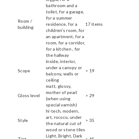
bathroom and a
toilet, for a garage,
for a summer
Room /
residence, for a
17 items
building
children's room, for
an apartment, for a
room, for a corridor,
for a kitchen , for
the hallway
inside, interior,
under a canopy or
Scope
> 19
balcony, walls or
ceiling
matt, glossy,
mother of pearl
Gloss level
> 29
(when using
special varnish)
hi-tech, modern,
art, rococo, under
Style
> 35
the natural cut of
wood or stone tiles
Light, Bright, Dark
Tint
> 45