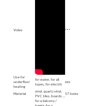
Video
***
Use for
for water, for all
underfloor
mix
types, for electric
heating
vinyl, quartz vinyl,
Material
57 items
PVC tiles, boards ...
for a balcony /
loggia, for a