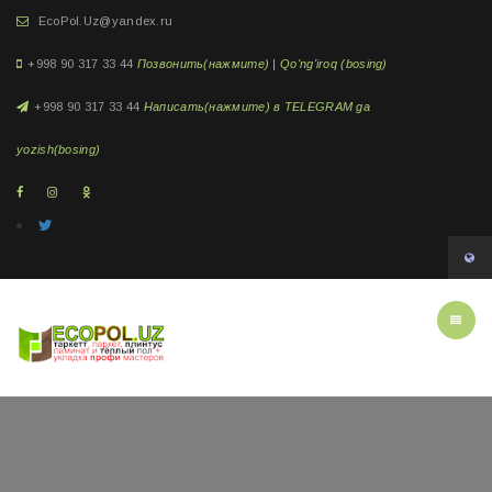
EcoPol.Uz@yandex.ru
+998 90 317 33 44
Позвонить(нажмите) | Qo'ng'iroq (bosing)
+998 90 317 33 44
Написать(нажмите) в TELEGRAM ga
yozish(bosing)