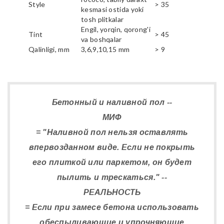
Style
> 35
kesmasi ostida yoki
tosh plitkalar
Engil, yorqin, qorong'i
Tint
> 45
va boshqalar
Qalinligi, mm
3,6,9,10,15 mm
> 9
Бетонный и наливной пол --
МИФ
= "Наливной пол нельзя оставлять
впервозданном виде. Если не покрыть
его плиткой или паркетом, он будет
пылить и трескаться." --
РЕАЛЬНОСТЬ
= Если при замесе бетона использовать
обеспыливающие и упрочняющие