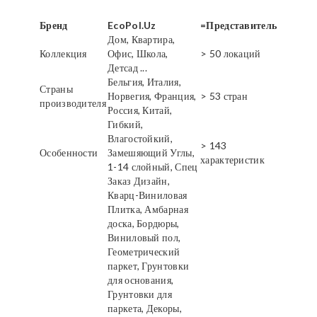
Бренд
EcoPol.Uz
=Представитель
Дом, Квартира,
Коллекция
Офис, Школа,
> 50 локаций
Детсад ...
Бельгия, Италия,
Страны
Норвегия, Франция,
> 53 стран
производителя
Россия, Китай,
Гибкий,
Влагостойкий,
> 143
Особенности
Замешяющий Углы,
характеристик
1-14 слойный, Спец
Заказ Дизайн,
Кварц-Виниловая
Плитка, Амбарная
доска, Бордюры,
Виниловый пол,
Геометрический
паркет, Грунтовки
для основания,
Грунтовки для
паркета, Декоры,