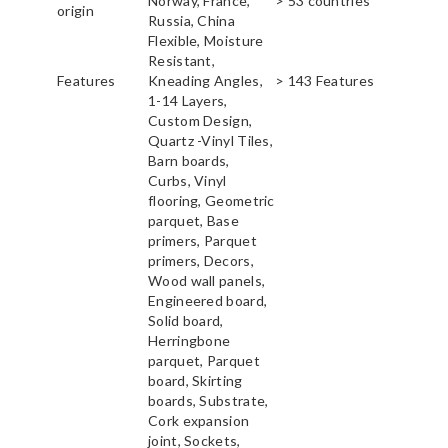
Norway, France,
> 53 countries
origin
Russia, China
Flexible, Moisture
Resistant,
Features
Kneading Angles,
> 143 Features
1-14 Layers,
Custom Design,
Quartz -Vinyl Tiles,
Barn boards,
Curbs, Vinyl
flooring, Geometric
parquet, Base
primers, Parquet
primers, Decors,
Wood wall panels,
Engineered board,
Solid board,
Herringbone
parquet, Parquet
board, Skirting
boards, Substrate,
Cork expansion
joint, Sockets,