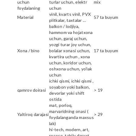
uchun
turlar uchun, elektr
mix
foydalaning
uchun
vinil, kvarts vinil, PVX
Material
57 ta buyum
plitkalar, taxtalar ...
balkon / lodjiya,
hammom va hojatxona
uchun, garaj uchun,
yozgi turar joy uchun,
Xona / bino
bolalar xonasi uchun,
17 ta buyum
kvartira uchun , xona
uchun, koridor uchun,
oshxona uchun, yo'lak
uchun
ichki qismi, ichki qismi ,
soyabon yoki balkon,
qamrov doirasi
> 19
devorlar yoki shift
ostida
mat, porloq,
marvaridning onasi (
Yaltiroq darajasi
> 29
foydalanganda maxsus
lak)
hi-tech, modern, art,
rococo, tabiiy daraxt