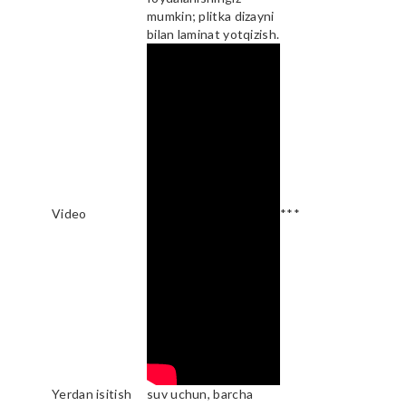
mumkin; plitka dizayni
bilan laminat yotqizish.
Video
***
Yerdan isitish
suv uchun, barcha