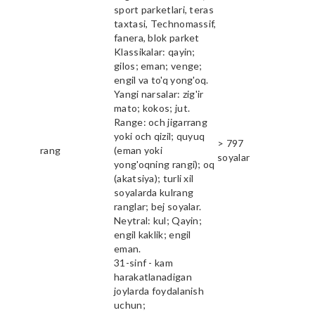
sport parketlari, teras
taxtasi, Technomassif,
fanera, blok parket
Klassikalar: qayin;
gilos; eman; venge;
engil va to'q yong'oq.
Yangi narsalar: zig'ir
mato; kokos; jut.
Range: och jigarrang
yoki och qizil; quyuq
> 797
rang
(eman yoki
soyalar
yong'oqning rangi); oq
(akatsiya); turli xil
soyalarda kulrang
ranglar; bej soyalar.
Neytral: kul; Qayin;
engil kaklik; engil
eman.
31-sinf - kam
harakatlanadigan
joylarda foydalanish
uchun;