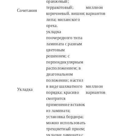
оранжевый;
терракотовый;
миллион
Сочетания
коричневый. вишня;
вариантов
липа; миланского
ореха.
укладка
поочередного типа
ламината с разным
цветовым
решением; с
перпендикулярным
расположением; в
диагональном
положении; настил
в виде шахматного
миллион
Укладка
порядка; красиво
вариантов
смотрится
применение вставок
из ламината;
установка бордюра;
можно использовать
трехцветный прием;
укладки ламината с