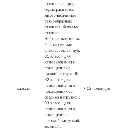
оттенка (акация);
серых расцветок
многочисленных
разнообразных
оттенков; бежевых
оттенков.
Нейтралные: ясень;
береза; светлая
ольха; светлый дуб.
31 класс – для
использования в
помещениях с
низкой нагрузкой;
32 класс – для
использования в
Классы
> 15 подвидов
помещениях со
средней нагрузкой;
33 класс – для
использования в
помещениях с
высокой нагрузкой.
зеленый;