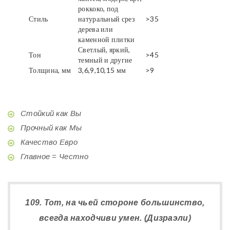
роккоко, под
Стиль
натуральный срез
>35
дерева или
каменной плитки
Светлый, яркий,
Тон
>45
темный и другие
Толщина, мм
3,6,9,10,15 мм
>9
Стойкий как Вы
Прочный как Мы
Качество Евро
Главное = Честно
109. Тот, на чьей стороне большинство,
всегда находчиви умен. (Дизраэли)