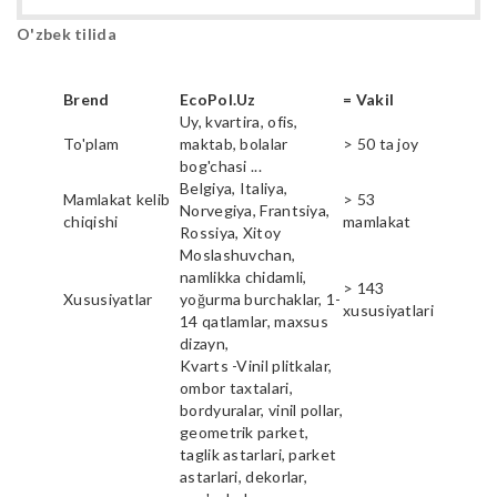
O'zbek tilida
Brend
EcoPol.Uz
= Vakil
Uy, kvartira, ofis,
To'plam
maktab, bolalar
> 50 ta joy
bog'chasi ...
Belgiya, Italiya,
Mamlakat kelib
> 53
Norvegiya, Frantsiya,
chiqishi
mamlakat
Rossiya, Xitoy
Moslashuvchan,
namlikka chidamli,
> 143
Xususiyatlar
yoğurma burchaklar, 1-
xususiyatlari
14 qatlamlar, maxsus
dizayn,
Kvarts -Vinil plitkalar,
ombor taxtalari,
bordyuralar, vinil pollar,
geometrik parket,
taglik astarlari, parket
astarlari, dekorlar,