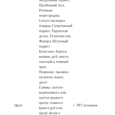
Пробковый пол,
Реечные
перегородки,
Сопутствующие
товары, Спортивный
паркет, Террасная
доска, Техномассив,
Фанера, Штучный
паркет
Классика: береза;
вишня; дуб; венге;
светлый и темный
орех.
Новинки: льняное
полотно; кокос;
джут.
Гаммы: светло-
коричневого или
светло-рыжего
цвета; темного
Цвет
> 797 оттенков
(цвета дуб или
орех); белого