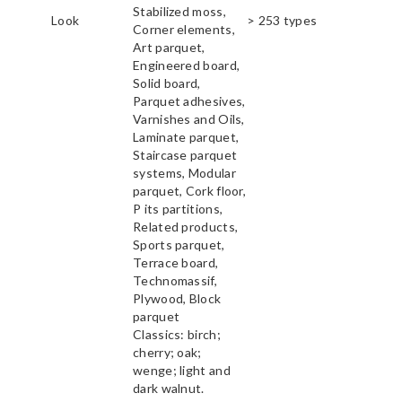
Stabilized moss,
Look
> 253 types
Corner elements,
Art parquet,
Engineered board,
Solid board,
Parquet adhesives,
Varnishes and Oils,
Laminate parquet,
Staircase parquet
systems, Modular
parquet, Cork floor,
P its partitions,
Related products,
Sports parquet,
Terrace board,
Technomassif,
Plywood, Block
parquet
Classics: birch;
cherry; oak;
wenge; light and
dark walnut.