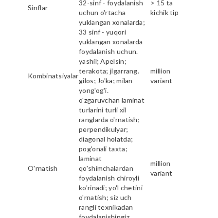
32-sinf - foydalanish
> 15 ta
Sinflar
uchun o'rtacha
kichik tip
yuklangan xonalarda;
33 sinf - yuqori
yuklangan xonalarda
foydalanish uchun.
yashil; Apelsin;
terakota; jigarrang.
million
Kombinatsiyalar
gilos; Jo'ka; milan
variant
yong'og'i.
o'zgaruvchan laminat
turlarini turli xil
ranglarda o'rnatish;
perpendikulyar;
diagonal holatda;
pog'onali taxta;
laminat
million
O'rnatish
qo'shimchalardan
variant
foydalanish chiroyli
ko'rinadi; yo'l chetini
o'rnatish; siz uch
rangli texnikadan
foydalanishingiz