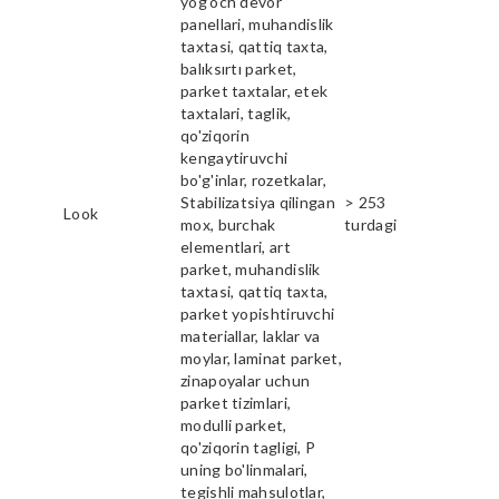
yog'och devor
panellari, muhandislik
taxtasi, qattiq taxta,
balıksırtı parket,
parket taxtalar, etek
taxtalari, taglik,
qo'ziqorin
kengaytiruvchi
bo'g'inlar, rozetkalar,
Stabilizatsiya qilingan
> 253
Look
mox, burchak
turdagi
elementlari, art
parket, muhandislik
taxtasi, qattiq taxta,
parket yopishtiruvchi
materiallar, laklar va
moylar, laminat parket,
zinapoyalar uchun
parket tizimlari,
modulli parket,
qo'ziqorin tagligi, P
uning bo'linmalari,
tegishli mahsulotlar,