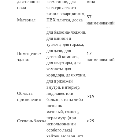
для теплого
всех типов, для
микс
пола
электрического
винил, кварцвинил,
57
Материал
ПВХ плитка, доска
наименований
...
для балкона/лоджии,
для ванной и
туалета, для гаража,
для дачи, для
Помещение/
17
детской комнаты,
здание
наименований
для квартиры, для
комнаты, для
коридора, для кухни,
для прихожей
внутри, интерьер,
Область
под навес или
>19
применения
балкон, стены либо
потолок
матовый, гланец,
перламутр (при
Степень блеска
>29
использовании
особого лака)
хайтек, модерн, арт,