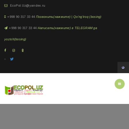
EcoPol.Uz@yandex.ru
+998 90 317 33 44
Позвонить(нажмите) | Qo'ng'iroq (bosing)
+998 90 317 33 44
Написать(нажмите) в TELEGRAM ga
yozish(bosing)