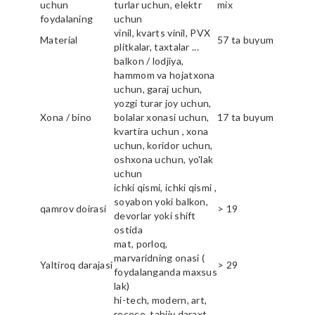
uchun
turlar uchun, elektr
mix
foydalaning
uchun
vinil, kvarts vinil, PVX
Material
57 ta buyum
plitkalar, taxtalar ...
balkon / lodjiya,
hammom va hojatxona
uchun, garaj uchun,
yozgi turar joy uchun,
Xona / bino
bolalar xonasi uchun,
17 ta buyum
kvartira uchun , xona
uchun, koridor uchun,
oshxona uchun, yo'lak
uchun
ichki qismi, ichki qismi ,
soyabon yoki balkon,
qamrov doirasi
> 19
devorlar yoki shift
ostida
mat, porloq,
marvaridning onasi (
Yaltiroq darajasi
> 29
foydalanganda maxsus
lak)
hi-tech, modern, art,
rococo, tabiiy daraxt