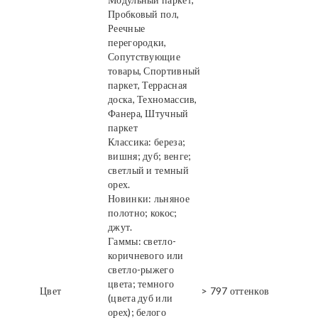
Пробковый пол,
Реечные
перегородки,
Сопутствующие
товары, Спортивный
паркет, Террасная
доска, Техномассив,
Фанера, Штучный
паркет
Классика: береза;
вишня; дуб; венге;
светлый и темный
орех.
Новинки: льняное
полотно; кокос;
джут.
Гаммы: светло-
коричневого или
светло-рыжего
цвета; темного
Цвет
> 797 оттенков
(цвета дуб или
орех); белого