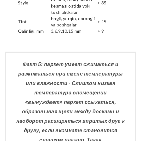
Style
> 35
kesmasi ostida yoki
tosh plitkalar
Engil, yorqin, qorong'i
Tint
> 45
va boshqalar
Qalinligi, mm
3,6,9,10,15 mm
> 9
Факт 5: паркет умеет сжиматься и
разжиматься при смене температуры
или влажности - Слишком низкая
температура впомещении
«вынуждает» паркет ссыхаться,
образовывая щели между досками и
наоборот расширяться впритык друг к
другу, если вкомнате становится
слишком влажно. Такая