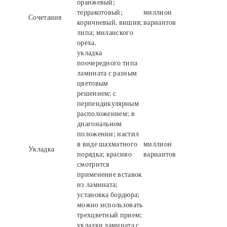
оранжевый;
терракотовый;
миллион
Сочетания
коричневый. вишня;
вариантов
липа; миланского
ореха.
укладка
поочередного типа
ламината с разным
цветовым
решением; с
перпендикулярным
расположением; в
диагональном
положении; настил
в виде шахматного
миллион
Укладка
порядка; красиво
вариантов
смотрится
применение вставок
из ламината;
установка бордюра;
можно использовать
трехцветный прием;
укладки ламината с