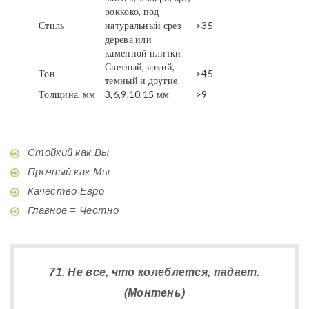
роккоко, под
Стиль
натуральный срез
>35
дерева или
каменной плитки
Светлый, яркий,
Тон
>45
темный и другие
Толщина, мм
3,6,9,10,15 мм
>9
Стойкий как Вы
Прочный как Мы
Качество Евро
Главное = Честно
71. Не все, что колеблется, падает.
(Монтень)