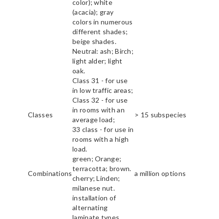
color); white
(acacia); gray
colors in numerous
different shades;
beige shades.
Neutral: ash; Birch;
light alder; light
oak.
Class 31 - for use
in low traffic areas;
Class 32 - for use
in rooms with an
Classes
> 15 subspecies
average load;
33 class - for use in
rooms with a high
load.
green; Orange;
terracotta; brown.
Combinations
a million options
cherry; Linden;
milanese nut.
installation of
alternating
laminate types