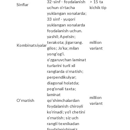
32-sinf - foydalanish
> 15 ta
Sinflar
uchun o'rtacha
kichik tip
yuklangan xonalarda;
33 sinf - yuqori
yuklangan xonalarda
foydalanish uchun.
yashil; Apelsin;
terakota; jigarrang.
million
Kombinatsiyalar
gilos; Jo'ka; milan
variant
yong'og'i.
o'zgaruvchan laminat
turlarini turli xil
ranglarda o'rnatish;
perpendikulyar;
diagonal holatda;
pog'onali taxta;
laminat
million
O'rnatish
qo'shimchalardan
variant
foydalanish chiroyli
ko'rinadi; yo'l chetini
o'rnatish; siz uch
rangli texnikadan
foydalanishingiz