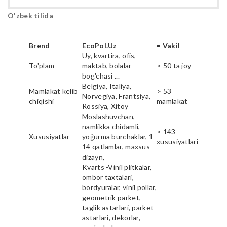
O'zbek tilida
Brend
EcoPol.Uz
= Vakil
Uy, kvartira, ofis,
To'plam
maktab, bolalar
> 50 ta joy
bog'chasi ...
Belgiya, Italiya,
Mamlakat kelib
> 53
Norvegiya, Frantsiya,
chiqishi
mamlakat
Rossiya, Xitoy
Moslashuvchan,
namlikka chidamli,
> 143
Xususiyatlar
yoğurma burchaklar, 1-
xususiyatlari
14 qatlamlar, maxsus
dizayn,
Kvarts -Vinil plitkalar,
ombor taxtalari,
bordyuralar, vinil pollar,
geometrik parket,
taglik astarlari, parket
astarlari, dekorlar,