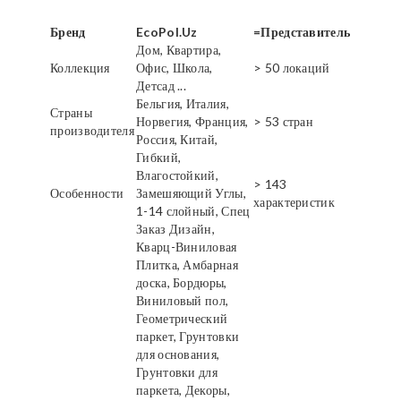
Бренд
EcoPol.Uz
=Представитель
Дом, Квартира,
Коллекция
Офис, Школа,
> 50 локаций
Детсад ...
Бельгия, Италия,
Страны
Норвегия, Франция,
> 53 стран
производителя
Россия, Китай,
Гибкий,
Влагостойкий,
> 143
Особенности
Замешяющий Углы,
характеристик
1-14 слойный, Спец
Заказ Дизайн,
Кварц-Виниловая
Плитка, Амбарная
доска, Бордюры,
Виниловый пол,
Геометрический
паркет, Грунтовки
для основания,
Грунтовки для
паркета, Декоры,