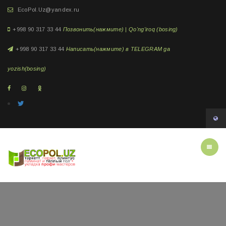
EcoPol.Uz@yandex.ru
+998 90 317 33 44
Позвонить(нажмите) | Qo'ng'iroq (bosing)
+998 90 317 33 44
Написать(нажмите) в TELEGRAM ga
yozish(bosing)