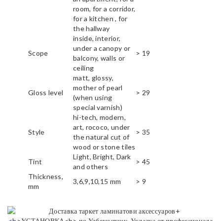
room, for a corridor,
for a kitchen , for
the hallway
inside, interior,
under a canopy or
Scope
> 19
balcony, walls or
ceiling
matt, glossy,
mother of pearl
Gloss level
> 29
(when using
special varnish)
hi-tech, modern,
art, rococo, under
Style
> 35
the natural cut of
wood or stone tiles
Light, Bright, Dark
Tint
> 45
and others
Thickness,
3,6,9,10,15 mm
> 9
mm