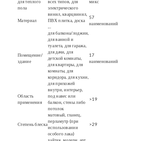
для теплого
всех типов, для
микс
пола
электрического
винил, кварцвинил,
57
Материал
ПВХ плитка, доска
наименований
...
для балкона/лоджии,
для ванной и
туалета, для гаража,
для дачи, для
Помещение/
17
детской комнаты,
здание
наименований
для квартиры, для
комнаты, для
коридора, для кухни,
для прихожей
внутри, интерьер,
Область
под навес или
>19
применения
балкон, стены либо
потолок
матовый, гланец,
перламутр (при
Степень блеска
>29
использовании
особого лака)
хайтек, модерн, арт,