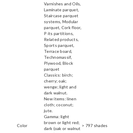
Varnishes and Oils,
Laminate parquet,
Staircase parquet
systems, Modular
parquet, Cork floor,
P its partitions,
Related products,
Sports parquet,
Terrace board,
Technomassif,
Plywood, Block
parquet
Classics: birch;
cherry; oak;
wenge; light and
dark walnut.
New items: linen
cloth; coconut;
jute.
Gamma: light
brown or light red;
Color
> 797 shades
dark (oak or walnut