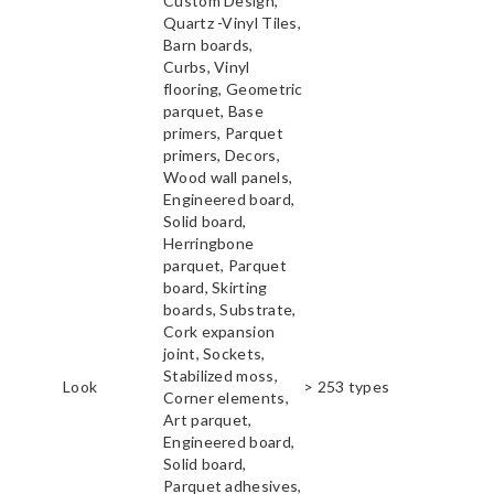
Custom Design,
Quartz -Vinyl Tiles,
Barn boards,
Curbs, Vinyl
flooring, Geometric
parquet, Base
primers, Parquet
primers, Decors,
Wood wall panels,
Engineered board,
Solid board,
Herringbone
parquet, Parquet
board, Skirting
boards, Substrate,
Cork expansion
joint, Sockets,
Stabilized moss,
Look
> 253 types
Corner elements,
Art parquet,
Engineered board,
Solid board,
Parquet adhesives,