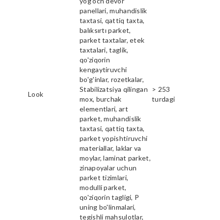
yog'och devor
panellari, muhandislik
taxtasi, qattiq taxta,
balıksırtı parket,
parket taxtalar, etek
taxtalari, taglik,
qo'ziqorin
kengaytiruvchi
bo'g'inlar, rozetkalar,
Stabilizatsiya qilingan
> 253
Look
mox, burchak
turdagi
elementlari, art
parket, muhandislik
taxtasi, qattiq taxta,
parket yopishtiruvchi
materiallar, laklar va
moylar, laminat parket,
zinapoyalar uchun
parket tizimlari,
modulli parket,
qo'ziqorin tagligi, P
uning bo'linmalari,
tegishli mahsulotlar,