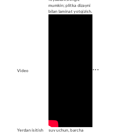
mumkin; plitka dizayni
bilan laminat yotqizish.
Video
***
Yerdan isitish
suv uchun, barcha