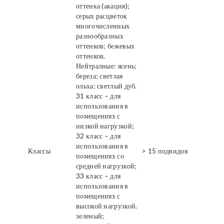
оттенка (акация);
серых расцветок
многочисленных
разнообразных
оттенков; бежевых
оттенков.
Нейтралные: ясень;
береза; светлая
ольха; светлый дуб.
31 класс – для
использования в
помещениях с
низкой нагрузкой;
32 класс – для
использования в
Классы
> 15 подвидов
помещениях со
средней нагрузкой;
33 класс – для
использования в
помещениях с
высокой нагрузкой.
зеленый;