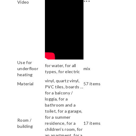
Video
***
Use for
for water, for all
underfloor
mix
types, for electric
heating
vinyl, quartz vinyl,
Material
57 items
PVC tiles, boards ...
for a balcony /
loggia, for a
bathroom and a
toilet, for a garage,
for a summer
Room /
residence, for a
17 items
building
children's room, for
an apartment, for a