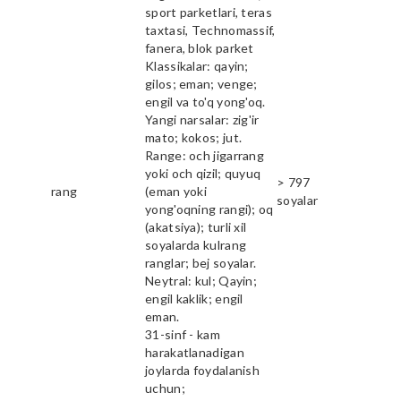
sport parketlari, teras
taxtasi, Technomassif,
fanera, blok parket
Klassikalar: qayin;
gilos; eman; venge;
engil va to'q yong'oq.
Yangi narsalar: zig'ir
mato; kokos; jut.
Range: och jigarrang
yoki och qizil; quyuq
> 797
rang
(eman yoki
soyalar
yong'oqning rangi); oq
(akatsiya); turli xil
soyalarda kulrang
ranglar; bej soyalar.
Neytral: kul; Qayin;
engil kaklik; engil
eman.
31-sinf - kam
harakatlanadigan
joylarda foydalanish
uchun;