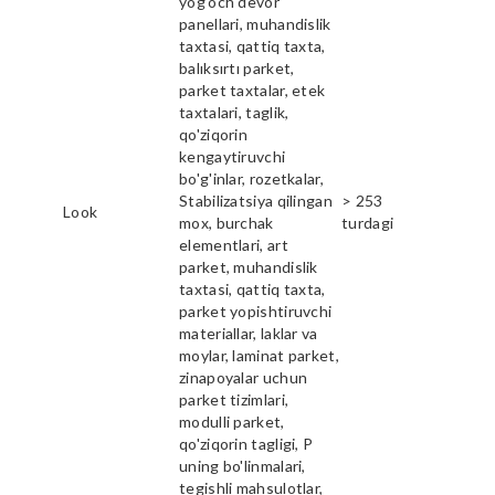
yog'och devor
panellari, muhandislik
taxtasi, qattiq taxta,
balıksırtı parket,
parket taxtalar, etek
taxtalari, taglik,
qo'ziqorin
kengaytiruvchi
bo'g'inlar, rozetkalar,
Stabilizatsiya qilingan
> 253
Look
mox, burchak
turdagi
elementlari, art
parket, muhandislik
taxtasi, qattiq taxta,
parket yopishtiruvchi
materiallar, laklar va
moylar, laminat parket,
zinapoyalar uchun
parket tizimlari,
modulli parket,
qo'ziqorin tagligi, P
uning bo'linmalari,
tegishli mahsulotlar,