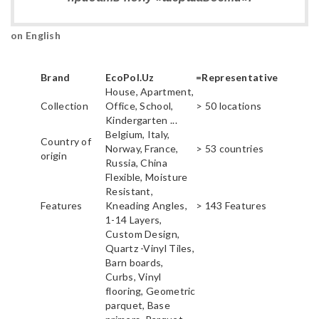
on English
Brand
EcoPol.Uz
=Representative
House, Apartment,
Collection
Office, School,
> 50 locations
Kindergarten ...
Belgium, Italy,
Country of
Norway, France,
> 53 countries
origin
Russia, China
Flexible, Moisture
Resistant,
Features
Kneading Angles,
> 143 Features
1-14 Layers,
Custom Design,
Quartz -Vinyl Tiles,
Barn boards,
Curbs, Vinyl
flooring, Geometric
parquet, Base