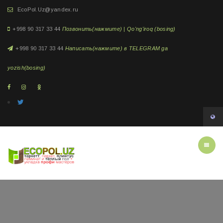
EcoPol.Uz@yandex.ru
+998 90 317 33 44
Позвонить(нажмите) | Qo'ng'iroq (bosing)
+998 90 317 33 44
Написать(нажмите) в TELEGRAM ga
yozish(bosing)