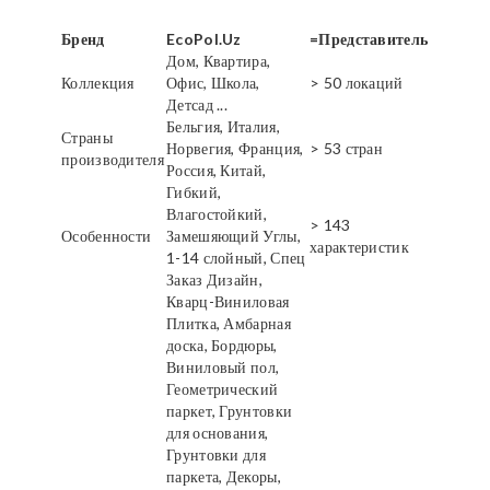
Бренд
EcoPol.Uz
=Представитель
Дом, Квартира,
Коллекция
Офис, Школа,
> 50 локаций
Детсад ...
Бельгия, Италия,
Страны
Норвегия, Франция,
> 53 стран
производителя
Россия, Китай,
Гибкий,
Влагостойкий,
> 143
Особенности
Замешяющий Углы,
характеристик
1-14 слойный, Спец
Заказ Дизайн,
Кварц-Виниловая
Плитка, Амбарная
доска, Бордюры,
Виниловый пол,
Геометрический
паркет, Грунтовки
для основания,
Грунтовки для
паркета, Декоры,