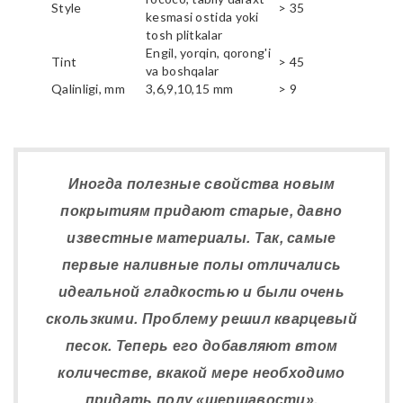
Style
> 35
kesmasi ostida yoki
tosh plitkalar
Engil, yorqin, qorong'i
Tint
> 45
va boshqalar
Qalinligi, mm
3,6,9,10,15 mm
> 9
Иногда полезные свойства новым
покрытиям придают старые, давно
известные материалы. Так, самые
первые наливные полы отличались
идеальной гладкостью и были очень
скользкими. Проблему решил кварцевый
песок. Теперь его добавляют втом
количестве, вкакой мере необходимо
придать полу «шершавости».