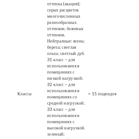
оттенка (акация);
серых расцветок
многочисленных
разнообразных
оттенков; бежевых
оттенков.
Нейтралные: ясень;
береза; светлая
ольха; светлый дуб.
31 класс – для
использования в
помещениях с
низкой нагрузкой;
32 класс – для
использования в
Классы
> 15 подвидов
помещениях со
средней нагрузкой;
33 класс – для
использования в
помещениях с
высокой нагрузкой.
зеленый;