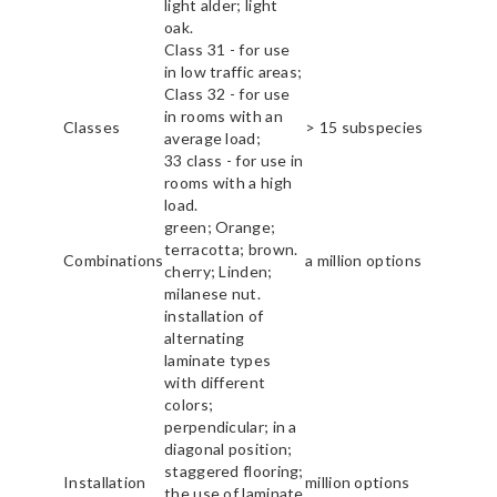
light alder; light
oak.
Class 31 - for use
in low traffic areas;
Class 32 - for use
in rooms with an
Classes
> 15 subspecies
average load;
33 class - for use in
rooms with a high
load.
green; Orange;
terracotta; brown.
Combinations
a million options
cherry; Linden;
milanese nut.
installation of
alternating
laminate types
with different
colors;
perpendicular; in a
diagonal position;
staggered flooring;
Installation
million options
the use of laminate