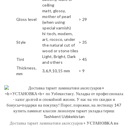
ceiling
matt, glossy,
mother of pearl
Gloss level
> 29
(when using
special varnish)
hi-tech, modern,
art, rococo, under
Style
> 35
the natural cut of
wood or stone tiles
Light, Bright, Dark
Tint
> 45
and others
Thickness,
3,6,9,10,15 mm
> 9
mm
Доставка таркет ламинатови аксессуаров+
УСТАНОВКА
по