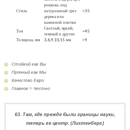
роккоко, под
Стиль
натуральный срез
>35
дерева или
каменной плитки
Светлый, яркий,
Тон
>45
темный и другие
Толщина, мм
3,6,9,10,15 мм
>9
Стойкий как Вы
Прочный как Мы
Качество Евро
Главное = Честно
63. Там, где прежде были границы науки,
теперь ее центр. (Лихтенберг)