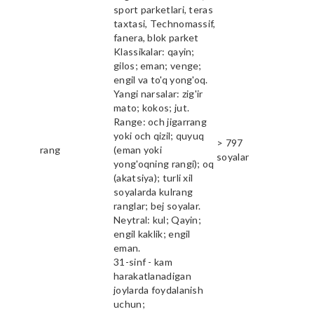
sport parketlari, teras
taxtasi, Technomassif,
fanera, blok parket
Klassikalar: qayin;
gilos; eman; venge;
engil va to'q yong'oq.
Yangi narsalar: zig'ir
mato; kokos; jut.
Range: och jigarrang
yoki och qizil; quyuq
> 797
rang
(eman yoki
soyalar
yong'oqning rangi); oq
(akatsiya); turli xil
soyalarda kulrang
ranglar; bej soyalar.
Neytral: kul; Qayin;
engil kaklik; engil
eman.
31-sinf - kam
harakatlanadigan
joylarda foydalanish
uchun;