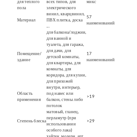
для теплого
всех типов, для
микс
пола
электрического
винил, кварцвинил,
57
Материал
ПВХ плитка, доска
наименований
...
для балкона/лоджии,
для ванной и
туалета, для гаража,
для дачи, для
Помещение/
17
детской комнаты,
здание
наименований
для квартиры, для
комнаты, для
коридора, для кухни,
для прихожей
внутри, интерьер,
Область
под навес или
>19
применения
балкон, стены либо
потолок
матовый, гланец,
перламутр (при
Степень блеска
>29
использовании
особого лака)
хайтек, модерн, арт,