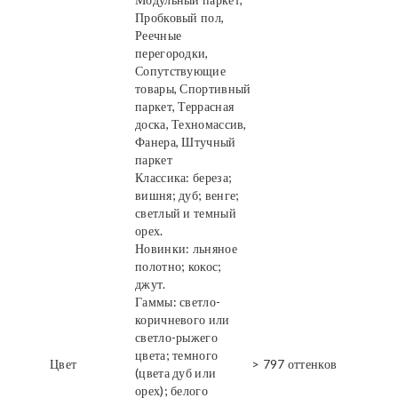
Пробковый пол,
Реечные
перегородки,
Сопутствующие
товары, Спортивный
паркет, Террасная
доска, Техномассив,
Фанера, Штучный
паркет
Классика: береза;
вишня; дуб; венге;
светлый и темный
орех.
Новинки: льняное
полотно; кокос;
джут.
Гаммы: светло-
коричневого или
светло-рыжего
цвета; темного
Цвет
> 797 оттенков
(цвета дуб или
орех); белого