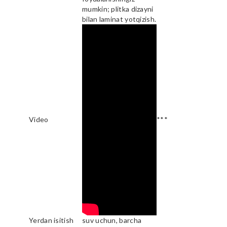
mumkin; plitka dizayni
bilan laminat yotqizish.
Video
***
Yerdan isitish
suv uchun, barcha