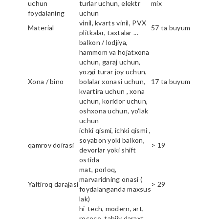
uchun
turlar uchun, elektr
mix
foydalaning
uchun
vinil, kvarts vinil, PVX
Material
57 ta buyum
plitkalar, taxtalar ...
balkon / lodjiya,
hammom va hojatxona
uchun, garaj uchun,
yozgi turar joy uchun,
Xona / bino
bolalar xonasi uchun,
17 ta buyum
kvartira uchun , xona
uchun, koridor uchun,
oshxona uchun, yo'lak
uchun
ichki qismi, ichki qismi ,
soyabon yoki balkon,
qamrov doirasi
> 19
devorlar yoki shift
ostida
mat, porloq,
marvaridning onasi (
Yaltiroq darajasi
> 29
foydalanganda maxsus
lak)
hi-tech, modern, art,
rococo, tabiiy daraxt