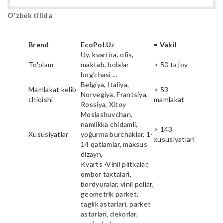
O'zbek tilida
Brend
EcoPol.Uz
= Vakil
Uy, kvartira, ofis,
To'plam
maktab, bolalar
> 50 ta joy
bog'chasi ...
Belgiya, Italiya,
Mamlakat kelib
> 53
Norvegiya, Frantsiya,
chiqishi
mamlakat
Rossiya, Xitoy
Moslashuvchan,
namlikka chidamli,
> 143
Xususiyatlar
yoğurma burchaklar, 1-
xususiyatlari
14 qatlamlar, maxsus
dizayn,
Kvarts -Vinil plitkalar,
ombor taxtalari,
bordyuralar, vinil pollar,
geometrik parket,
taglik astarlari, parket
astarlari, dekorlar,