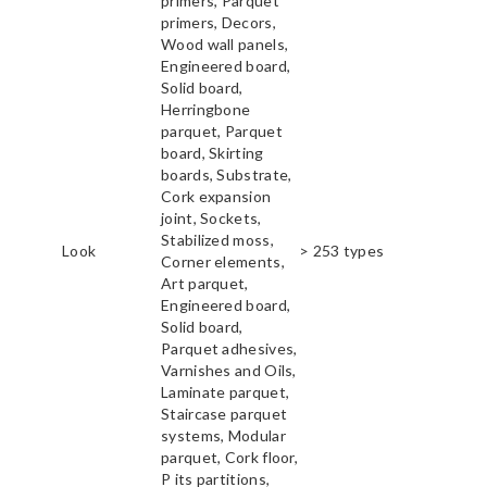
primers, Parquet
primers, Decors,
Wood wall panels,
Engineered board,
Solid board,
Herringbone
parquet, Parquet
board, Skirting
boards, Substrate,
Cork expansion
joint, Sockets,
Stabilized moss,
Look
> 253 types
Corner elements,
Art parquet,
Engineered board,
Solid board,
Parquet adhesives,
Varnishes and Oils,
Laminate parquet,
Staircase parquet
systems, Modular
parquet, Cork floor,
P its partitions,