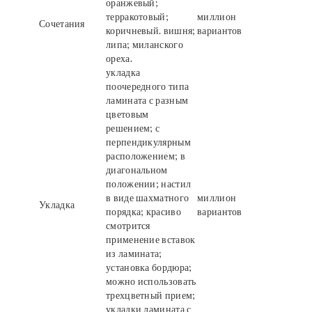
оранжевый;
терракотовый;
миллион
Сочетания
коричневый. вишня;
вариантов
липа; миланского
ореха.
укладка
поочередного типа
ламината с разным
цветовым
решением; с
перпендикулярным
расположением; в
диагональном
положении; настил
в виде шахматного
миллион
Укладка
порядка; красиво
вариантов
смотрится
применение вставок
из ламината;
установка бордюра;
можно использовать
трехцветный прием;
укладки ламината с