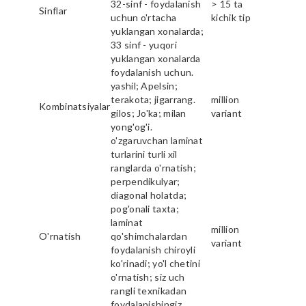
32-sinf - foydalanish
> 15 ta
Sinflar
uchun o'rtacha
kichik tip
yuklangan xonalarda;
33 sinf - yuqori
yuklangan xonalarda
foydalanish uchun.
yashil; Apelsin;
terakota; jigarrang.
million
Kombinatsiyalar
gilos; Jo'ka; milan
variant
yong'og'i.
o'zgaruvchan laminat
turlarini turli xil
ranglarda o'rnatish;
perpendikulyar;
diagonal holatda;
pog'onali taxta;
laminat
million
O'rnatish
qo'shimchalardan
variant
foydalanish chiroyli
ko'rinadi; yo'l chetini
o'rnatish; siz uch
rangli texnikadan
foydalanishingiz