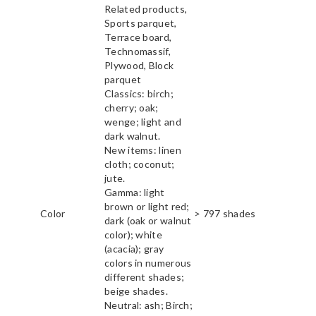
Related products,
Sports parquet,
Terrace board,
Technomassif,
Plywood, Block
parquet
Classics: birch;
cherry; oak;
wenge; light and
dark walnut.
New items: linen
cloth; coconut;
jute.
Gamma: light
brown or light red;
Color
> 797 shades
dark (oak or walnut
color); white
(acacia); gray
colors in numerous
different shades;
beige shades.
Neutral: ash; Birch;