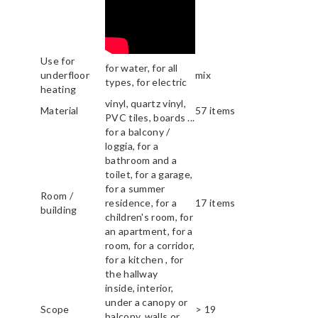
Use for
for water, for all
underfloor
mix
types, for electric
heating
vinyl, quartz vinyl,
Material
57 items
PVC tiles, boards ...
for a balcony /
loggia, for a
bathroom and a
toilet, for a garage,
for a summer
Room /
residence, for a
17 items
building
children's room, for
an apartment, for a
room, for a corridor,
for a kitchen , for
the hallway
inside, interior,
under a canopy or
Scope
> 19
balcony, walls or