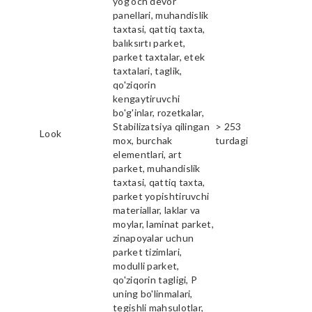
yog'och devor
panellari, muhandislik
taxtasi, qattiq taxta,
balıksırtı parket,
parket taxtalar, etek
taxtalari, taglik,
qo'ziqorin
kengaytiruvchi
bo'g'inlar, rozetkalar,
Stabilizatsiya qilingan
> 253
Look
mox, burchak
turdagi
elementlari, art
parket, muhandislik
taxtasi, qattiq taxta,
parket yopishtiruvchi
materiallar, laklar va
moylar, laminat parket,
zinapoyalar uchun
parket tizimlari,
modulli parket,
qo'ziqorin tagligi, P
uning bo'linmalari,
tegishli mahsulotlar,