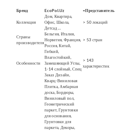
Бренд
EcoPol.Uz
=Представитель
Дом, Квартира,
Коллекция
Офис, Школа,
> 50 локаций
Детсад ...
Бельгия, Италия,
Страны
Норвегия, Франция,
> 53 стран
производителя
Россия, Китай,
Гибкий,
Влагостойкий,
> 143
Особенности
Замешяющий Углы,
характеристик
1-14 слойный, Спец
Заказ Дизайн,
Кварц-Виниловая
Плитка, Амбарная
доска, Бордюры,
Виниловый пол,
Геометрический
паркет, Грунтовки
для основания,
Грунтовки для
паркета, Декоры,