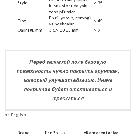
Style
> 35
kesmasi ostida yoki
tosh plitkalar
Engil, yorqin, qorong'i
Tint
> 45
va boshqalar
Qalinligi, mm
3,6,9,10,15 mm
> 9
Перед заливкой пола базовую
поверхность нужно покрыть грунтом,
который улучшит адгезию. Иначе
покрытие будет отслаиваться и
трескаться
on English
Brand
EcoPol.Uz
=Representative