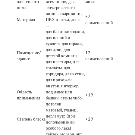
для теплого
всех типов, для
микс
пола
электрического
винил, кварцвинил,
57
Материал
ПВХ плитка, доска
наименований
...
для балкона/лоджии,
для ванной и
туалета, для гаража,
для дачи, для
Помещение/
17
детской комнаты,
здание
наименований
для квартиры, для
комнаты, для
коридора, для кухни,
для прихожей
внутри, интерьер,
Область
под навес или
>19
применения
балкон, стены либо
потолок
матовый, гланец,
перламутр (при
Степень блеска
>29
использовании
особого лака)
хайтек, модерн, арт,