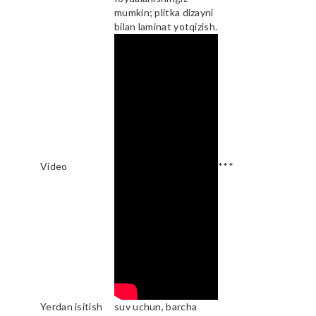
mumkin; plitka dizayni
bilan laminat yotqizish.
Video
***
Yerdan isitish
suv uchun, barcha