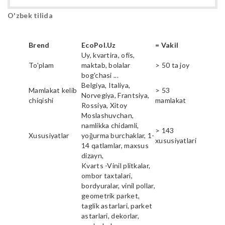
O'zbek tilida
Brend
EcoPol.Uz
= Vakil
Uy, kvartira, ofis,
To'plam
maktab, bolalar
> 50 ta joy
bog'chasi ...
Belgiya, Italiya,
Mamlakat kelib
> 53
Norvegiya, Frantsiya,
chiqishi
mamlakat
Rossiya, Xitoy
Moslashuvchan,
namlikka chidamli,
> 143
Xususiyatlar
yoğurma burchaklar, 1-
xususiyatlari
14 qatlamlar, maxsus
dizayn,
Kvarts -Vinil plitkalar,
ombor taxtalari,
bordyuralar, vinil pollar,
geometrik parket,
taglik astarlari, parket
astarlari, dekorlar,