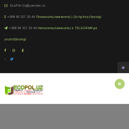
EcoPol.Uz@yandex.ru
+998 90 317 33 44
Позвонить(нажмите) | Qo'ng'iroq (bosing)
+998 90 317 33 44
Написать(нажмите) в TELEGRAM ga
yozish(bosing)