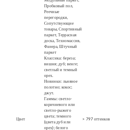
Пробковый пол,
Реечные
перегородки,
Сопутствующие
товары, Спортивный
паркет, Террасная
доска, Техномассив,
Фанера, Штучный
паркет
Классика: береза;
вишня; дуб; венге;
светлый и темный
орех.
Новинки: льняное
полотно; кокос;
джут.
Гаммы: светло-
коричневого или
светло-рыжего
цвета; темного
Цвет
> 797 оттенков
(цвета дуб или
орех); белого