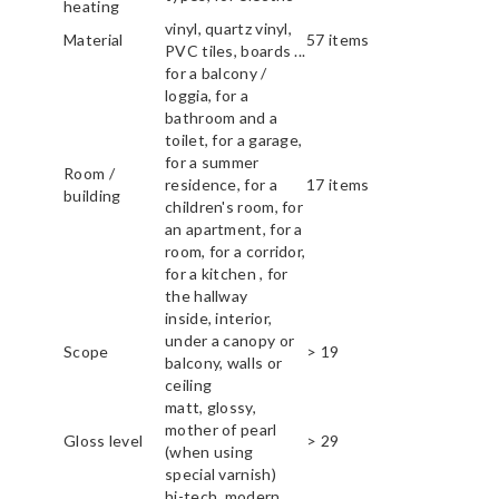
heating
vinyl, quartz vinyl,
Material
57 items
PVC tiles, boards ...
for a balcony /
loggia, for a
bathroom and a
toilet, for a garage,
for a summer
Room /
residence, for a
17 items
building
children's room, for
an apartment, for a
room, for a corridor,
for a kitchen , for
the hallway
inside, interior,
under a canopy or
Scope
> 19
balcony, walls or
ceiling
matt, glossy,
mother of pearl
Gloss level
> 29
(when using
special varnish)
hi-tech, modern,