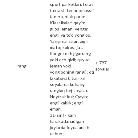
sport parketlari, teras
taxtasi, Technomassif,
fanera, blok parket
Klassikalar: qayin;
gilos; eman; venge;
engil va to'q yong'oq.
Yangi narsalar: zig'ir
mato; kokos; jut.
Range: och jigarrang
yoki och qizil; quyuq
> 797
rang
(eman yoki
soyalar
yong'oqning rangi); oq
(akatsiya); turli xil
soyalarda kulrang
ranglar; bej soyalar.
Neytral: kul; Qayin;
engil kaklik; engil
eman.
31-sinf - kam
harakatlanadigan
joylarda foydalanish
uchun;