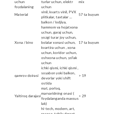
uchun
turlar uchun, elektr
mix
foydalaning
uchun
vinil, kvarts vinil, PVX
Material
57 ta buyum
plitkalar, taxtalar ...
balkon / lodjiya,
hammom va hojatxona
uchun, garaj uchun,
yozgi turar joy uchun,
Xona / bino
bolalar xonasi uchun,
17 ta buyum
kvartira uchun , xona
uchun, koridor uchun,
oshxona uchun, yo'lak
uchun
ichki qismi, ichki qismi ,
soyabon yoki balkon,
qamrov doirasi
> 19
devorlar yoki shift
ostida
mat, porloq,
marvaridning onasi (
Yaltiroq darajasi
> 29
foydalanganda maxsus
lak)
hi-tech, modern, art,
rococo, tabiiy daraxt