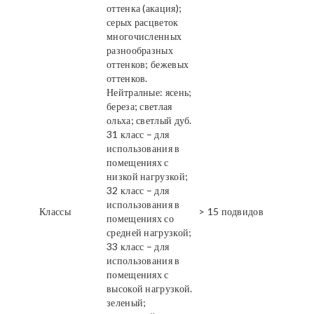
оттенка (акация);
серых расцветок
многочисленных
разнообразных
оттенков; бежевых
оттенков.
Нейтралные: ясень;
береза; светлая
ольха; светлый дуб.
31 класс – для
использования в
помещениях с
низкой нагрузкой;
32 класс – для
использования в
Классы
> 15 подвидов
помещениях со
средней нагрузкой;
33 класс – для
использования в
помещениях с
высокой нагрузкой.
зеленый;