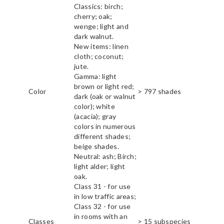
Classics: birch;
cherry; oak;
wenge; light and
dark walnut.
New items: linen
cloth; coconut;
jute.
Gamma: light
brown or light red;
Color
> 797 shades
dark (oak or walnut
color); white
(acacia); gray
colors in numerous
different shades;
beige shades.
Neutral: ash; Birch;
light alder; light
oak.
Class 31 - for use
in low traffic areas;
Class 32 - for use
in rooms with an
Classes
> 15 subspecies