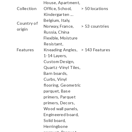
House, Apartment,
Collection
Office, School,
> 50 locations
Kindergarten ...
Belgium, Italy,
Country of
Norway, France,
> 53 countries
origin
Russia, China
Flexible, Moisture
Resistant,
Features
Kneading Angles,
> 143 Features
1-14 Layers,
Custom Design,
Quartz -Vinyl Tiles,
Barn boards,
Curbs, Vinyl
flooring, Geometric
parquet, Base
primers, Parquet
primers, Decors,
Wood wall panels,
Engineered board,
Solid board,
Herringbone