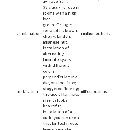
average load;
33 class - for use in
rooms with a high
load.
green; Orange;
terracotta; brown.
Combinations
a million options
cherry; Linden;
milanese nut.
installation of
alternating
laminate types
with different
colors;
perpendicular; in a
diagonal position;
staggered flooring;
Installation
million options
the use of laminate
inserts looks
beautiful;
installation of a
curb; you can use a
tricolor technique;
laying laminate