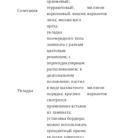
оранжевый;
терракотовый;
миллион
Сочетания
коричневый. вишня;
вариантов
липа; миланского
ореха.
укладка
поочередного типа
ламината с разным
цветовым
решением; с
перпендикулярным
расположением; в
диагональном
положении; настил
в виде шахматного
миллион
Укладка
порядка; красиво
вариантов
смотрится
применение вставок
из ламината;
установка бордюра;
можно использовать
трехцветный прием;
укладки ламината с