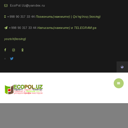
EcoPol.Uz@yandex.ru
+998 90 317 33 44
Позвонить(нажмите) | Qo'ng'iroq (bosing)
+998 90 317 33 44
Написать(нажмите) в TELEGRAM ga
yozish(bosing)