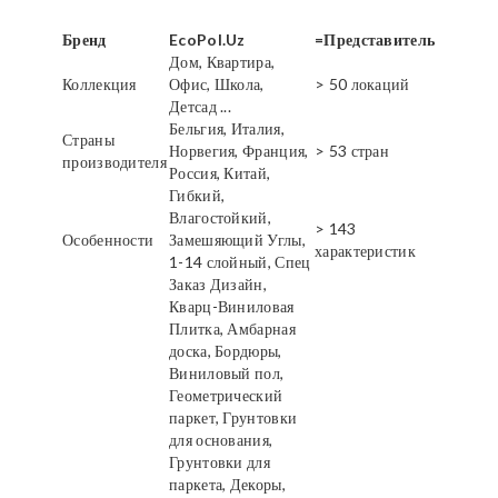
Бренд
EcoPol.Uz
=Представитель
Дом, Квартира,
Коллекция
Офис, Школа,
> 50 локаций
Детсад ...
Бельгия, Италия,
Страны
Норвегия, Франция,
> 53 стран
производителя
Россия, Китай,
Гибкий,
Влагостойкий,
> 143
Особенности
Замешяющий Углы,
характеристик
1-14 слойный, Спец
Заказ Дизайн,
Кварц-Виниловая
Плитка, Амбарная
доска, Бордюры,
Виниловый пол,
Геометрический
паркет, Грунтовки
для основания,
Грунтовки для
паркета, Декоры,