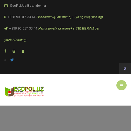
EcoPol.Uz@yandex.ru
+998 90 317 33 44
Позвонить(нажмите) | Qo'ng'iroq (bosing)
+998 90 317 33 44
Написать(нажмите) в TELEGRAM ga
yozish(bosing)