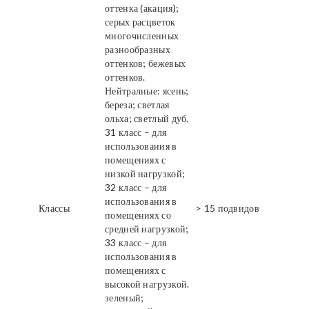
оттенка (акация);
серых расцветок
многочисленных
разнообразных
оттенков; бежевых
оттенков.
Нейтралные: ясень;
береза; светлая
ольха; светлый дуб.
31 класс – для
использования в
помещениях с
низкой нагрузкой;
32 класс – для
использования в
Классы
> 15 подвидов
помещениях со
средней нагрузкой;
33 класс – для
использования в
помещениях с
высокой нагрузкой.
зеленый;