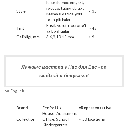
hi-tech, modern, art,
rococo, tabiiy daraxt
Style
> 35
kesmasi ostida yoki
tosh plitkalar
Engil, yorqin, qorong'i
Tint
> 45
va boshqalar
Qalinligi, mm
3,6,9,10,15 mm
> 9
Лучшые мастера у Нас для Вас - со
скидкой и бонусами!
on English
Brand
EcoPol.Uz
=Representative
House, Apartment,
Collection
Office, School,
> 50 locations
Kindergarten ...