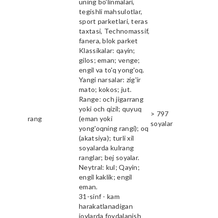
uning bo'linmalari,
tegishli mahsulotlar,
sport parketlari, teras
taxtasi, Technomassif,
fanera, blok parket
Klassikalar: qayin;
gilos; eman; venge;
engil va to'q yong'oq.
Yangi narsalar: zig'ir
mato; kokos; jut.
Range: och jigarrang
yoki och qizil; quyuq
> 797
rang
(eman yoki
soyalar
yong'oqning rangi); oq
(akatsiya); turli xil
soyalarda kulrang
ranglar; bej soyalar.
Neytral: kul; Qayin;
engil kaklik; engil
eman.
31-sinf - kam
harakatlanadigan
joylarda foydalanish