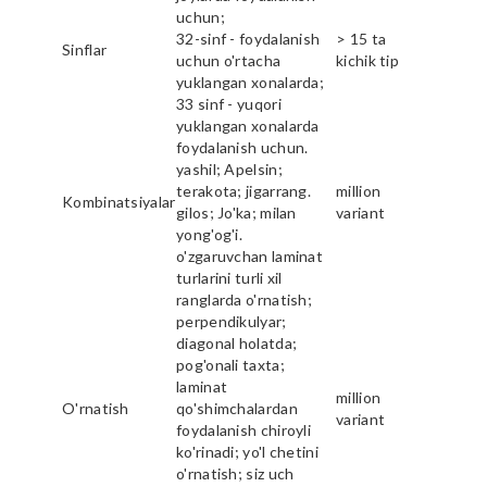
uchun;
32-sinf - foydalanish
> 15 ta
Sinflar
uchun o'rtacha
kichik tip
yuklangan xonalarda;
33 sinf - yuqori
yuklangan xonalarda
foydalanish uchun.
yashil; Apelsin;
terakota; jigarrang.
million
Kombinatsiyalar
gilos; Jo'ka; milan
variant
yong'og'i.
o'zgaruvchan laminat
turlarini turli xil
ranglarda o'rnatish;
perpendikulyar;
diagonal holatda;
pog'onali taxta;
laminat
million
O'rnatish
qo'shimchalardan
variant
foydalanish chiroyli
ko'rinadi; yo'l chetini
o'rnatish; siz uch