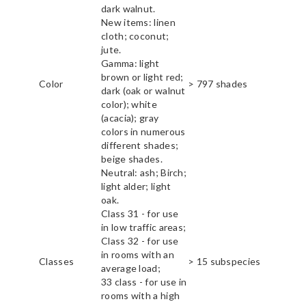
dark walnut.
New items: linen
cloth; coconut;
jute.
Gamma: light
brown or light red;
Color
> 797 shades
dark (oak or walnut
color); white
(acacia); gray
colors in numerous
different shades;
beige shades.
Neutral: ash; Birch;
light alder; light
oak.
Class 31 - for use
in low traffic areas;
Class 32 - for use
in rooms with an
Classes
> 15 subspecies
average load;
33 class - for use in
rooms with a high