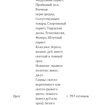
Пробковый пол,
Реечные
перегородки,
Сопутствующие
товары, Спортивный
паркет, Террасная
доска, Техномассив,
Фанера, Штучный
паркет
Классика: береза;
вишня; дуб; венге;
светлый и темный
орех.
Новинки: льняное
полотно; кокос;
джут.
Гаммы: светло-
коричневого или
светло-рыжего
цвета; темного
Цвет
> 797 оттенков
(цвета дуб или
орех); белого