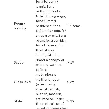
for a balcony /
loggia, for a
bathroom and a
toilet, for a garage,
for a summer
Room /
residence, for a
17 items
building
children's room, for
an apartment, for a
room, for a corridor,
for a kitchen , for
the hallway
inside, interior,
under a canopy or
Scope
> 19
balcony, walls or
ceiling
matt, glossy,
mother of pearl
Gloss level
> 29
(when using
special varnish)
hi-tech, modern,
art, rococo, under
Style
> 35
the natural cut of
wood or stone tiles