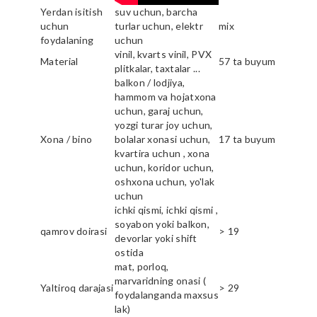
Yerdan isitish
suv uchun, barcha
uchun
turlar uchun, elektr
mix
foydalaning
uchun
vinil, kvarts vinil, PVX
Material
57 ta buyum
plitkalar, taxtalar ...
balkon / lodjiya,
hammom va hojatxona
uchun, garaj uchun,
yozgi turar joy uchun,
Xona / bino
bolalar xonasi uchun,
17 ta buyum
kvartira uchun , xona
uchun, koridor uchun,
oshxona uchun, yo'lak
uchun
ichki qismi, ichki qismi ,
soyabon yoki balkon,
qamrov doirasi
> 19
devorlar yoki shift
ostida
mat, porloq,
marvaridning onasi (
Yaltiroq darajasi
> 29
foydalanganda maxsus
lak)