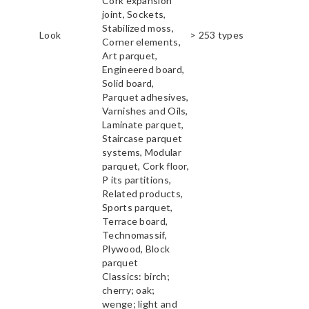
Cork expansion
joint, Sockets,
Stabilized moss,
Look
> 253 types
Corner elements,
Art parquet,
Engineered board,
Solid board,
Parquet adhesives,
Varnishes and Oils,
Laminate parquet,
Staircase parquet
systems, Modular
parquet, Cork floor,
P its partitions,
Related products,
Sports parquet,
Terrace board,
Technomassif,
Plywood, Block
parquet
Classics: birch;
cherry; oak;
wenge; light and