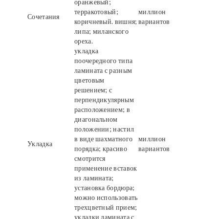
оранжевый;
терракотовый;
миллион
Сочетания
коричневый. вишня;
вариантов
липа; миланского
ореха.
укладка
поочередного типа
ламината с разным
цветовым
решением; с
перпендикулярным
расположением; в
диагональном
положении; настил
в виде шахматного
миллион
Укладка
порядка; красиво
вариантов
смотрится
применение вставок
из ламината;
установка бордюра;
можно использовать
трехцветный прием;
укладки ламината с