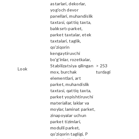
astarlari, dekorlar,
yog'och devor
panellari, muhandislik
taxtasi, qattiq taxta,
balıksırtı parket,
parket taxtalar, etek
taxtalari, taglik,
qo'ziqorin
kengaytiruvchi
bo'g'inlar, rozetkalar,
Stabilizatsiya qilingan
> 253
Look
mox, burchak
turdagi
elementlari, art
parket, muhandislik
taxtasi, qattiq taxta,
parket yopishtiruvchi
materiallar, laklar va
moylar, laminat parket,
zinapoyalar uchun
parket tizimlari,
modulli parket,
qo'ziqorin tagligi, P