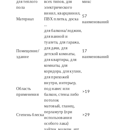
для теплого
всех типов, для
микс
пола
электрического
винил, кварцвинил,
57
Материал
ПВХ плитка, доска
наименований
...
для балкона/лоджии,
для ванной и
туалета, для гаража,
для дачи, для
Помещение/
17
детской комнаты,
здание
наименований
для квартиры, для
комнаты, для
коридора, для кухни,
для прихожей
внутри, интерьер,
Область
под навес или
>19
применения
балкон, стены либо
потолок
матовый, гланец,
перламутр (при
Степень блеска
>29
использовании
особого лака)
хайтек, модерн, арт,