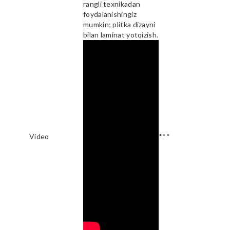
rangli texnikadan
foydalanishingiz
mumkin; plitka dizayni
bilan laminat yotqizish.
Video
***