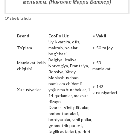
меньшем. (Николас Марри Батлер)
O'zbek tilida
Brend
EcoPol.Uz
= Vakil
Uy, kvartira, ofis,
To'plam
maktab, bolalar
> 50 ta joy
bog'chasi ...
Belgiya, Italiya,
Mamlakat kelib
> 53
Norvegiya, Frantsiya,
chiqishi
mamlakat
Rossiya, Xitoy
Moslashuvchan,
namlikka chidamli,
> 143
Xususiyatlar
yoğurma burchaklar, 1-
xususiyatlari
14 qatlamlar, maxsus
dizayn,
Kvarts -Vinil plitkalar,
ombor taxtalari,
bordyuralar, vinil pollar,
geometrik parket,
taglik astarlari, parket