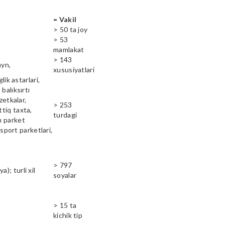
= Vakil
> 50 ta joy
> 53
mamlakat
> 143
ayn,
xususiyatlari
lik astarlari,
balıksırtı
zetkalar,
> 253
ttiq taxta,
turdagi
n parket
 sport parketlari,
> 797
); turli xil
soyalar
> 15 ta
kichik tip