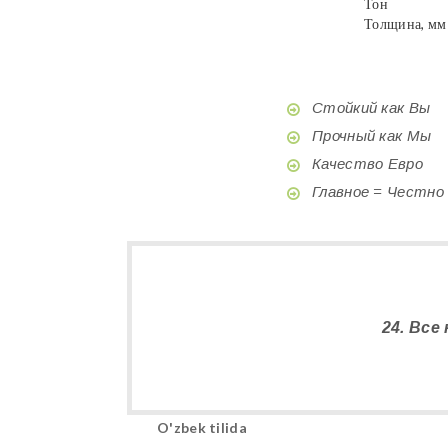
Тон
Толщина, мм
Стойкий как Вы
Прочный как Мы
Качество Евро
Главное = Честно
24. Вс
O'zbek tilida