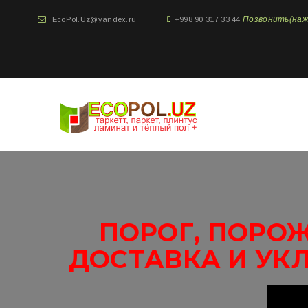
Позвонить(нажми
EcoPol.Uz@yandex.ru
+998 90 317 33 44
ПОРОГ, ПОРОЖ
ДОСТАВКА И УК