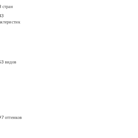
3 стран
43
актеристик
53 видов
97 оттенков