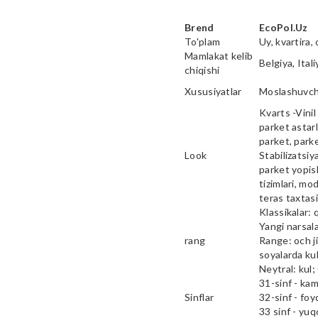
Brend
EcoPol.Uz
To'plam
Uy, kvartira, 
Mamlakat kelib
Belgiya, Ital
chiqishi
Xususiyatlar
Moslashuvcha
Kvarts -Vinil 
parket astarl
parket, parke
Look
Stabilizatsiy
parket yopish
tizimlari, mod
teras taxtas
Klassikalar: 
Yangi narsala
rang
Range: och ji
soyalarda kul
Neytral: kul;
31-sinf - ka
Sinflar
32-sinf - fo
33 sinf - yu