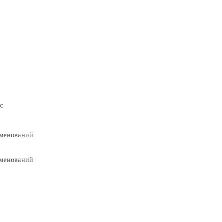
с
менований
менований
9
9
5