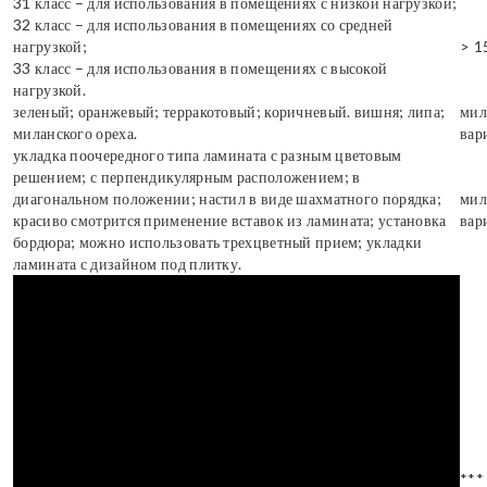
31 класс – для использования в помещениях с низкой нагрузкой;
32 класс – для использования в помещениях со средней
нагрузкой;
> 1
33 класс – для использования в помещениях с высокой
нагрузкой.
зеленый; оранжевый; терракотовый; коричневый. вишня; липа;
мил
миланского ореха.
вар
укладка поочередного типа ламината с разным цветовым
решением; с перпендикулярным расположением; в
диагональном положении; настил в виде шахматного порядка;
мил
красиво смотрится применение вставок из ламината; установка
вар
бордюра; можно использовать трехцветный прием; укладки
ламината с дизайном под плитку.
***