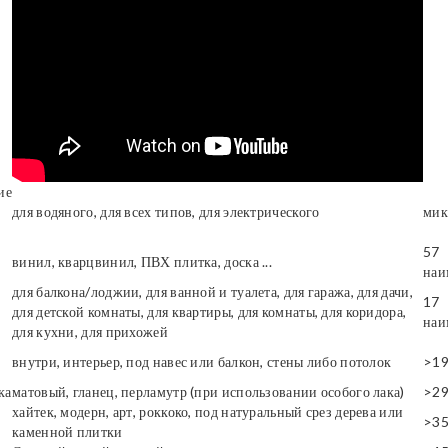
ие
для водяного, для всех типов, для электрического
мик
57
винил, кварцвинил, ПВХ плитка, доска ...
наи
для балкона/лоджии, для ванной и туалета, для гаража, для дачи,
17
для детской комнаты, для квартиры, для комнаты, для коридора,
наи
для кухни, для прихожей
внутри, интерьер, под навес или балкон, стены либо потолок
>1
ка
матовый, гланец, перламутр (при использовании особого лака)
>2
хайтек, модерн, арт, роккоко, под натуральный срез дерева или
>3
каменной плитки