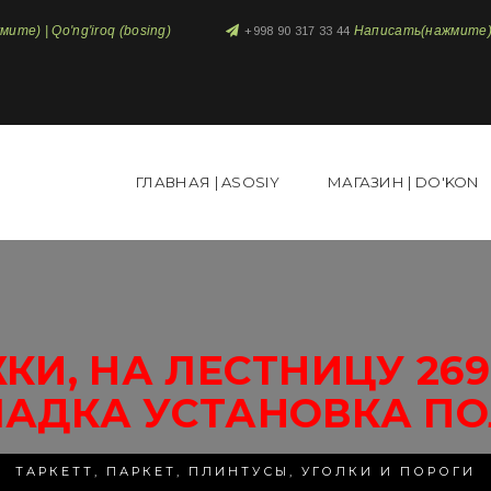
те) | Qo'ng'iroq (bosing)
Написать(нажмите) 
+998 90 317 33 44
ГЛАВНАЯ | ASOSIY
МАГАЗИН | DO'KON
КИ, НА ЛЕСТНИЦУ 26
ЛАДКА УСТАНОВКА ПО
ТАРКЕТТ, ПАРКЕТ, ПЛИНТУСЫ, УГОЛКИ И ПОРОГИ