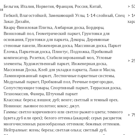
Бельгия, Италия, Норвегия, Франция, Россия, Китай,
> 5
ля
Гибкий, Влагостойкий, Замешяющий Углы, 1-14 слойный, Спец
> 1
Заказ Дизайн,
хар
Кварц-Виниловая Плитка, Амбарная доска, Бордюры,
Виниловый пол, Геометрический паркет, Грунтовки для
основания, Грунтовки для паркета, Декоры, Деревянные
стеновые панели, Инженерная доска, Массивная доска, Паркет
Ёлочка, Паркетная доска, Плинтус, Подложка, Пробковый
компенсатор, Розетки, Стабилизированный мох, Угловые
> 2
элементы, Художественный паркет, Инженерная доска,
Массивная Доска, Клей для укладки паркета, Лаки и Масла,
Ламинированный паркет, Лестничные паркетные системы,
Модульный паркет, Пробковый пол, Реечные перегородки,
Сопутствующие товары, Спортивный паркет, Террасная доска,
Техномассив, Фанера, Штучный паркет
Классика: береза; вишня; дуб; венге; светлый и темный орех.
Новинки: льняное полотно; кокос; джут.
Гаммы: светло-коричневого или светло-рыжего цвета; темного
> 7
(цвета дуб или орех); белого оттенка (акация); серых расцветок
многочисленных разнообразных оттенков; бежевых оттенков.
Нейтралные: ясень; береза; светлая ольха; светлый дуб.