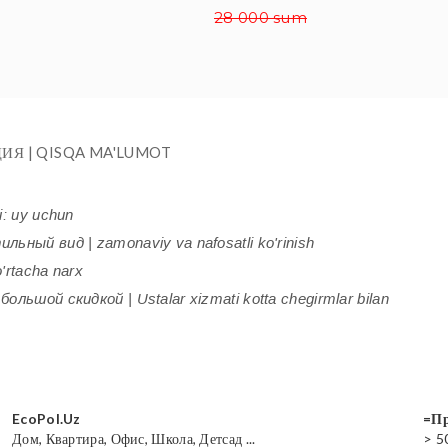
28 000 sum
ИЯ | QISQA MA'LUMOT
i: uy uchun
ьный вид | zamonaviy va nafosatli ko'rinish
'rtacha narx
ольшой скидкой | Ustalar xizmati kotta chegirmlar bilan
EcoPol.Uz
=Пр
Дом, Квартира, Офис, Школа, Детсад ...
> 5