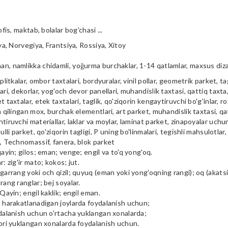
ofis, maktab, bolalar bog'chasi ...
iya, Norvegiya, Frantsiya, Rossiya, Xitoy
n, namlikka chidamli, yoğurma burchaklar, 1-14 qatlamlar, maxsus diz
plitkalar, ombor taxtalari, bordyuralar, vinil pollar, geometrik parket, tag
ari, dekorlar, yog'och devor panellari, muhandislik taxtasi, qattiq taxta, 
t taxtalar, etek taxtalari, taglik, qo'ziqorin kengaytiruvchi bo'g'inlar, ro
a qilingan mox, burchak elementlari, art parket, muhandislik taxtasi, qa
tiruvchi materiallar, laklar va moylar, laminat parket, zinapoyalar uchu
ulli parket, qo'ziqorin tagligi, P uning bo'linmalari, tegishli mahsulotlar,
i, Technomassif, fanera, blok parket
qayin; gilos; eman; venge; engil va to'q yong'oq.
r: zig'ir mato; kokos; jut.
garrang yoki och qizil; quyuq (eman yoki yong'oqning rangi); oq (akatsiya
rang ranglar; bej soyalar.
 Qayin; engil kaklik; engil eman.
m harakatlanadigan joylarda foydalanish uchun;
ydalanish uchun o'rtacha yuklangan xonalarda;
qori yuklangan xonalarda foydalanish uchun.