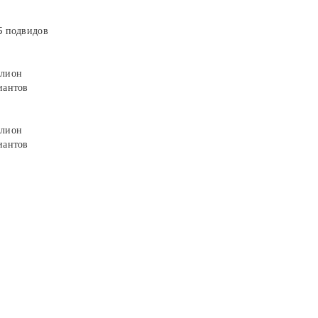
5 подвидов
лион
иантов
лион
иантов