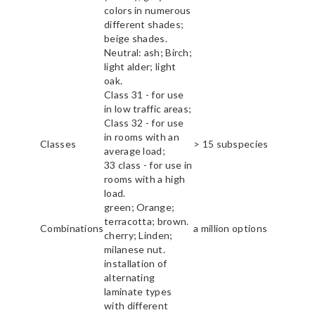
colors in numerous
different shades;
beige shades.
Neutral: ash; Birch;
light alder; light
oak.
Class 31 - for use
in low traffic areas;
Class 32 - for use
in rooms with an
Classes
> 15 subspecies
average load;
33 class - for use in
rooms with a high
load.
green; Orange;
terracotta; brown.
Combinations
a million options
cherry; Linden;
milanese nut.
installation of
alternating
laminate types
with different