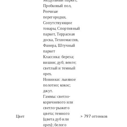
Пробковый пол,
Реечные
перегородки,
Сопутствующие
товары, Спортивный
паркет, Террасная
доска, Техномассив,
Фанера, Штучный
паркет
Классика: береза;
вишня; дуб; венге;
светлый и темный
орех.
Новинки: льняное
полотно; кокос;
джут.
Гаммы: светло-
коричневого или
светло-рыжего
цвета; темного
Цвет
> 797 оттенков
(цвета дуб или
орех); белого