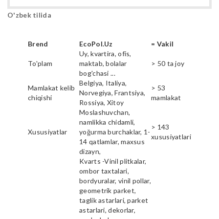
O'zbek tilida
Brend
EcoPol.Uz
= Vakil
Uy, kvartira, ofis,
To'plam
maktab, bolalar
> 50 ta joy
bog'chasi ...
Belgiya, Italiya,
Mamlakat kelib
> 53
Norvegiya, Frantsiya,
chiqishi
mamlakat
Rossiya, Xitoy
Moslashuvchan,
namlikka chidamli,
> 143
Xususiyatlar
yoğurma burchaklar, 1-
xususiyatlari
14 qatlamlar, maxsus
dizayn,
Kvarts -Vinil plitkalar,
ombor taxtalari,
bordyuralar, vinil pollar,
geometrik parket,
taglik astarlari, parket
astarlari, dekorlar,