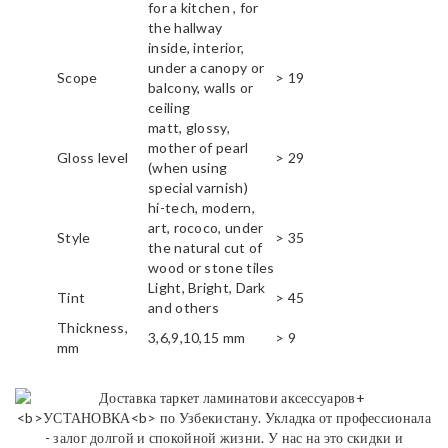
for a kitchen , for
the hallway
inside, interior,
under a canopy or
Scope
> 19
balcony, walls or
ceiling
matt, glossy,
mother of pearl
Gloss level
> 29
(when using
special varnish)
hi-tech, modern,
art, rococo, under
Style
> 35
the natural cut of
wood or stone tiles
Light, Bright, Dark
Tint
> 45
and others
Thickness,
3,6,9,10,15 mm
> 9
mm