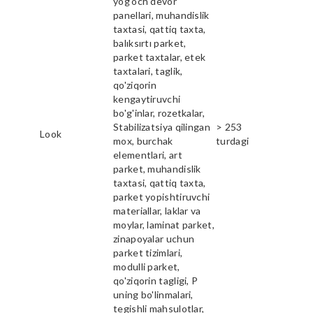
yog'och devor
panellari, muhandislik
taxtasi, qattiq taxta,
balıksırtı parket,
parket taxtalar, etek
taxtalari, taglik,
qo'ziqorin
kengaytiruvchi
bo'g'inlar, rozetkalar,
Stabilizatsiya qilingan
> 253
Look
mox, burchak
turdagi
elementlari, art
parket, muhandislik
taxtasi, qattiq taxta,
parket yopishtiruvchi
materiallar, laklar va
moylar, laminat parket,
zinapoyalar uchun
parket tizimlari,
modulli parket,
qo'ziqorin tagligi, P
uning bo'linmalari,
tegishli mahsulotlar,