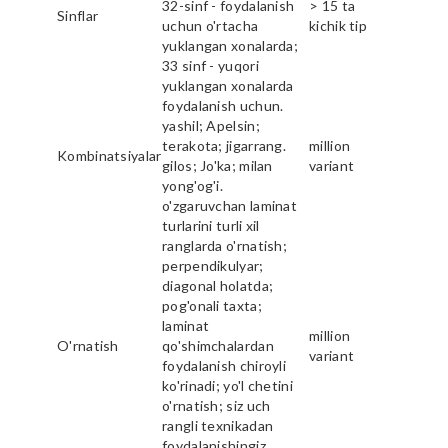
32-sinf - foydalanish
> 15 ta
Sinflar
uchun o'rtacha
kichik tip
yuklangan xonalarda;
33 sinf - yuqori
yuklangan xonalarda
foydalanish uchun.
yashil; Apelsin;
terakota; jigarrang.
million
Kombinatsiyalar
gilos; Jo'ka; milan
variant
yong'og'i.
o'zgaruvchan laminat
turlarini turli xil
ranglarda o'rnatish;
perpendikulyar;
diagonal holatda;
pog'onali taxta;
laminat
million
O'rnatish
qo'shimchalardan
variant
foydalanish chiroyli
ko'rinadi; yo'l chetini
o'rnatish; siz uch
rangli texnikadan
foydalanishingiz