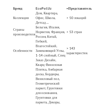
Бренд
EcoPol.Uz
=Представитель
Дом, Квартира,
Коллекция
Офис, Школа,
> 50 локаций
Детсад ...
Бельгия, Италия,
Страны
Норвегия, Франция,
> 53 стран
производителя
Россия, Китай,
Гибкий,
Влагостойкий,
> 143
Особенности
Замешяющий Углы,
характеристик
1-14 слойный, Спец
Заказ Дизайн,
Кварц-Виниловая
Плитка, Амбарная
доска, Бордюры,
Виниловый пол,
Геометрический
паркет, Грунтовки
для основания,
Грунтовки для
паркета, Декоры,