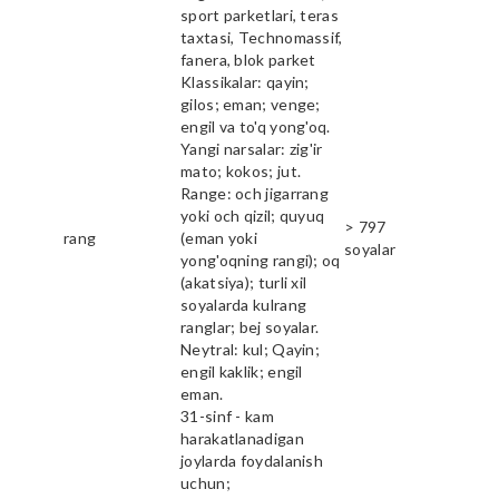
sport parketlari, teras
taxtasi, Technomassif,
fanera, blok parket
Klassikalar: qayin;
gilos; eman; venge;
engil va to'q yong'oq.
Yangi narsalar: zig'ir
mato; kokos; jut.
Range: och jigarrang
yoki och qizil; quyuq
> 797
rang
(eman yoki
soyalar
yong'oqning rangi); oq
(akatsiya); turli xil
soyalarda kulrang
ranglar; bej soyalar.
Neytral: kul; Qayin;
engil kaklik; engil
eman.
31-sinf - kam
harakatlanadigan
joylarda foydalanish
uchun;