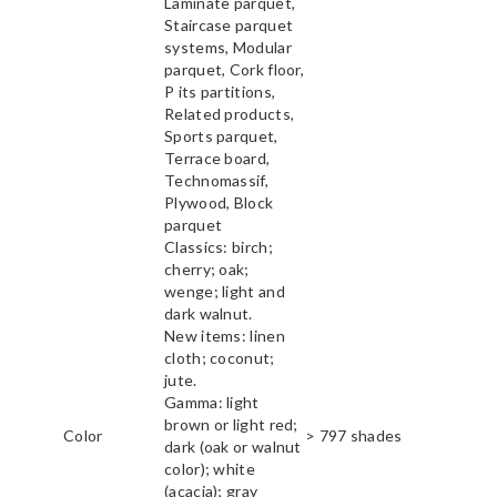
Laminate parquet,
Staircase parquet
systems, Modular
parquet, Cork floor,
P its partitions,
Related products,
Sports parquet,
Terrace board,
Technomassif,
Plywood, Block
parquet
Classics: birch;
cherry; oak;
wenge; light and
dark walnut.
New items: linen
cloth; coconut;
jute.
Gamma: light
brown or light red;
Color
> 797 shades
dark (oak or walnut
color); white
(acacia); gray