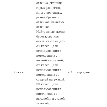
оттенка (акация);
серых расцветок
многочисленных
разнообразных
оттенков; бежевых
оттенков.
Нейтралные: ясень;
береза; светлая
ольха; светлый дуб.
31 класс – для
использования в
помещениях с
низкой нагрузкой;
32 класс – для
использования в
Классы
> 15 подвидов
помещениях со
средней нагрузкой;
33 класс – для
использования в
помещениях с
высокой нагрузкой.
зеленый;