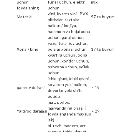
uchun
turlar uchun, elektr
mix
foydalaning
uchun
vinil, kvarts vinil, PVX
Material
57 ta buyum
plitkalar, taxtalar ...
balkon / lodjiya,
hammom va hojatxona
uchun, garaj uchun,
yozgi turar joy uchun,
Xona / bino
bolalar xonasi uchun,
17 ta buyum
kvartira uchun , xona
uchun, koridor uchun,
oshxona uchun, yo'lak
uchun
ichki qismi, ichki qismi ,
soyabon yoki balkon,
qamrov doirasi
> 19
devorlar yoki shift
ostida
mat, porloq,
marvaridning onasi (
Yaltiroq darajasi
> 29
foydalanganda maxsus
lak)
hi-tech, modern, art,
rococo, tabiiy daraxt