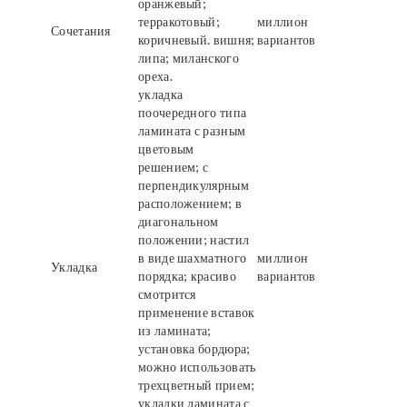
оранжевый;
терракотовый;
миллион
Сочетания
коричневый. вишня;
вариантов
липа; миланского
ореха.
укладка
поочередного типа
ламината с разным
цветовым
решением; с
перпендикулярным
расположением; в
диагональном
положении; настил
в виде шахматного
миллион
Укладка
порядка; красиво
вариантов
смотрится
применение вставок
из ламината;
установка бордюра;
можно использовать
трехцветный прием;
укладки ламината с