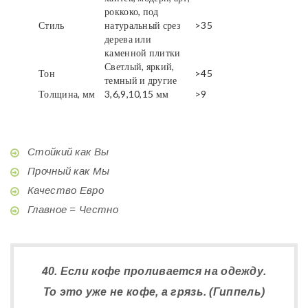
роккоко, под
Стиль
натуральный срез
>35
дерева или
каменной плитки
Светлый, яркий,
Тон
>45
темный и другие
Толщина, мм
3,6,9,10,15 мм
>9
Стойкий как Вы
Прочный как Мы
Качество Евро
Главное = Честно
40. Если кофе проливается на одежду.
То это уже не кофе, а грязь. (Гиппель)