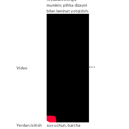
mumkin; plitka dizayni
bilan laminat yotqizish.
Video
***
Yerdan isitish
suv uchun, barcha