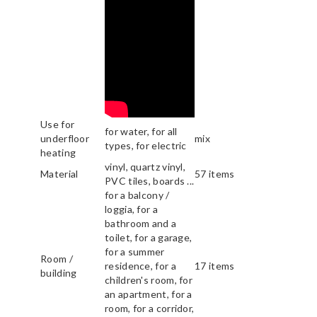
Use for
for water, for all
underfloor
mix
types, for electric
heating
vinyl, quartz vinyl,
Material
57 items
PVC tiles, boards ...
for a balcony /
loggia, for a
bathroom and a
toilet, for a garage,
for a summer
Room /
residence, for a
17 items
building
children's room, for
an apartment, for a
room, for a corridor,