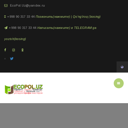
EcoPol.Uz@yandex.ru
+998 90 317 33 44
Позвонить(нажмите) | Qo'ng'iroq (bosing)
+998 90 317 33 44
Написать(нажмите) в TELEGRAM ga
yozish(bosing)