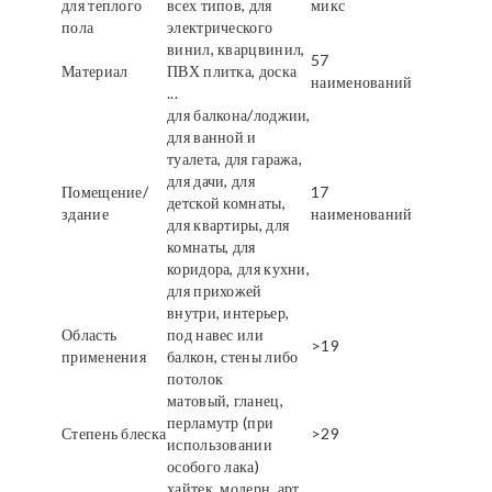
для теплого
всех типов, для
микс
пола
электрического
винил, кварцвинил,
57
Материал
ПВХ плитка, доска
наименований
...
для балкона/лоджии,
для ванной и
туалета, для гаража,
для дачи, для
Помещение/
17
детской комнаты,
здание
наименований
для квартиры, для
комнаты, для
коридора, для кухни,
для прихожей
внутри, интерьер,
Область
под навес или
>19
применения
балкон, стены либо
потолок
матовый, гланец,
перламутр (при
Степень блеска
>29
использовании
особого лака)
хайтек, модерн, арт,