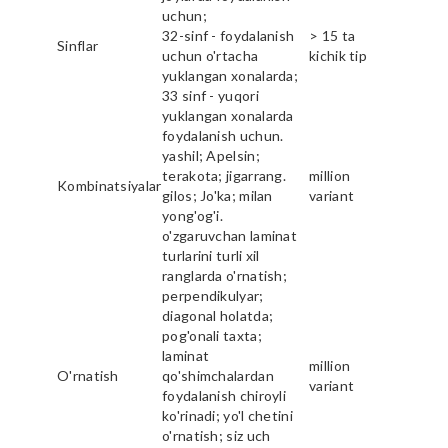
uchun;
32-sinf - foydalanish
> 15 ta
Sinflar
uchun o'rtacha
kichik tip
yuklangan xonalarda;
33 sinf - yuqori
yuklangan xonalarda
foydalanish uchun.
yashil; Apelsin;
terakota; jigarrang.
million
Kombinatsiyalar
gilos; Jo'ka; milan
variant
yong'og'i.
o'zgaruvchan laminat
turlarini turli xil
ranglarda o'rnatish;
perpendikulyar;
diagonal holatda;
pog'onali taxta;
laminat
million
O'rnatish
qo'shimchalardan
variant
foydalanish chiroyli
ko'rinadi; yo'l chetini
o'rnatish; siz uch