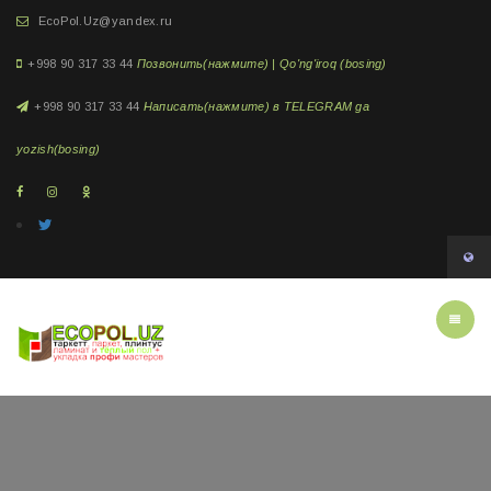
EcoPol.Uz@yandex.ru
+998 90 317 33 44
Позвонить(нажмите) | Qo'ng'iroq (bosing)
+998 90 317 33 44
Написать(нажмите) в TELEGRAM ga
yozish(bosing)