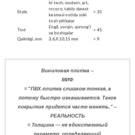
hi-tech, modern, art,
rococo, tabiiy daraxt
Style
> 35
kesmasi ostida yoki
tosh plitkalar
Engil, yorqin, qorong'i
Tint
> 45
va boshqalar
Qalinligi, mm
3,6,9,10,15 mm
> 9
Виниловая плитка --
МИФ
= "ПВХ-плитка слишком тонкая, а
потому быстро изнашивается. Такое
покрытие придется часто менять." --
РЕАЛЬНОСТЬ
= Толщина — не единственный
параметр, определяющий