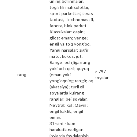
uning bo'linmalari,
tegishli mahsulotlar,
sport parketlari, teras
taxtasi, Technomassif,
fanera, blok parket
Klassikalar: qayin;
gilos; eman; venge;
engil va to'q yong'oq.
Yangi narsalar: zig'ir
mato; kokos; jut.
Range: och jigarrang
yoki och qizil; quyuq
> 797
rang
(eman yoki
soyalar
yong'oqning rangi); oq
(akatsiya); turli xil
soyalarda kulrang
ranglar; bej soyalar.
Neytral: kul; Qayin;
engil kaklik; engil
eman.
31-sinf - kam
harakatlanadigan
joylarda foydalanish