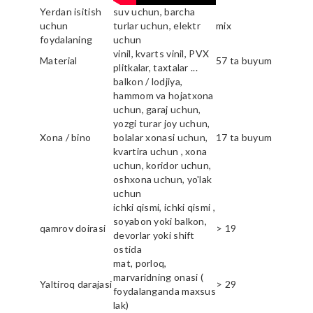
Yerdan isitish
suv uchun, barcha
uchun
turlar uchun, elektr
mix
foydalaning
uchun
vinil, kvarts vinil, PVX
Material
57 ta buyum
plitkalar, taxtalar ...
balkon / lodjiya,
hammom va hojatxona
uchun, garaj uchun,
yozgi turar joy uchun,
Xona / bino
bolalar xonasi uchun,
17 ta buyum
kvartira uchun , xona
uchun, koridor uchun,
oshxona uchun, yo'lak
uchun
ichki qismi, ichki qismi ,
soyabon yoki balkon,
qamrov doirasi
> 19
devorlar yoki shift
ostida
mat, porloq,
marvaridning onasi (
Yaltiroq darajasi
> 29
foydalanganda maxsus
lak)