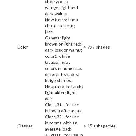
cherry; oak;
wenge; light and
dark walnut.
New items: linen
cloth; coconut;
jute.
Gamma: light
brown or light red;
Color
> 797 shades
dark (oak or walnut
color); white
(acacia); gray
colors in numerous
different shades;
beige shades.
Neutral: ash; Birch;
light alder; light
oak.
Class 31 - for use
in low traffic areas;
Class 32 - for use
in rooms with an
Classes
> 15 subspecies
average load;
33 class - for use in