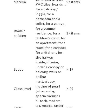
Material
57 items
PVC tiles, boards ...
for a balcony /
loggia, for a
bathroom and a
toilet, for a garage,
for a summer
Room /
residence, for a
17 items
building
children's room, for
an apartment, for a
room, for a corridor,
for a kitchen , for
the hallway
inside, interior,
under a canopy or
Scope
> 19
balcony, walls or
ceiling
matt, glossy,
mother of pearl
Gloss level
> 29
(when using
special varnish)
hi-tech, modern,
art, rococo, under
Style
> 35