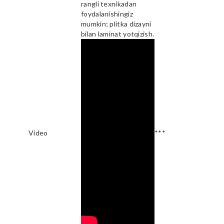
rangli texnikadan
foydalanishingiz
mumkin; plitka dizayni
bilan laminat yotqizish.
Video
***