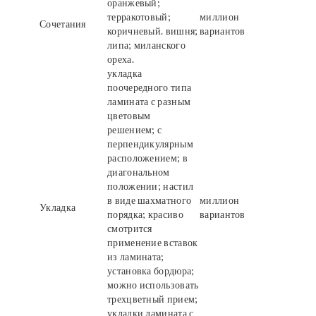
оранжевый;
терракотовый;
миллион
Сочетания
коричневый. вишня;
вариантов
липа; миланского
ореха.
укладка
поочередного типа
ламината с разным
цветовым
решением; с
перпендикулярным
расположением; в
диагональном
положении; настил
в виде шахматного
миллион
Укладка
порядка; красиво
вариантов
смотрится
применение вставок
из ламината;
установка бордюра;
можно использовать
трехцветный прием;
укладки ламината с