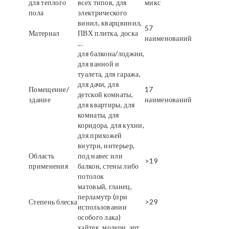
для теплого
всех типов, для
микс
пола
электрического
винил, кварцвинил,
57
Материал
ПВХ плитка, доска
наименований
...
для балкона/лоджии,
для ванной и
туалета, для гаража,
для дачи, для
Помещение/
17
детской комнаты,
здание
наименований
для квартиры, для
комнаты, для
коридора, для кухни,
для прихожей
внутри, интерьер,
Область
под навес или
>19
применения
балкон, стены либо
потолок
матовый, гланец,
перламутр (при
Степень блеска
>29
использовании
особого лака)
хайтек, модерн, арт,