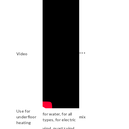
Video
***
Use for
for water, for all
underfloor
mix
types, for electric
heating
vinyl, quartz vinyl,