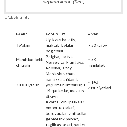
ограничена. (Лец)
O'zbek tilida
Brend
EcoPol.Uz
= Vakil
Uy, kvartira, ofis,
To'plam
maktab, bolalar
> 50 ta joy
bog'chasi ...
Belgiya, Italiya,
Mamlakat kelib
> 53
Norvegiya, Frantsiya,
chiqishi
mamlakat
Rossiya, Xitoy
Moslashuvchan,
namlikka chidamli,
> 143
Xususiyatlar
yoğurma burchaklar, 1-
xususiyatlari
14 qatlamlar, maxsus
dizayn,
Kvarts -Vinil plitkalar,
ombor taxtalari,
bordyuralar, vinil pollar,
geometrik parket,
taglik astarlari, parket