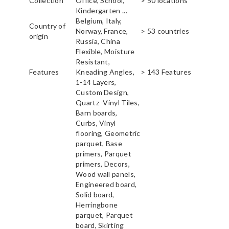
Collection
Office, School,
> 50 locations
Kindergarten ...
Belgium, Italy,
Country of
Norway, France,
> 53 countries
origin
Russia, China
Flexible, Moisture
Resistant,
Features
Kneading Angles,
> 143 Features
1-14 Layers,
Custom Design,
Quartz -Vinyl Tiles,
Barn boards,
Curbs, Vinyl
flooring, Geometric
parquet, Base
primers, Parquet
primers, Decors,
Wood wall panels,
Engineered board,
Solid board,
Herringbone
parquet, Parquet
board, Skirting