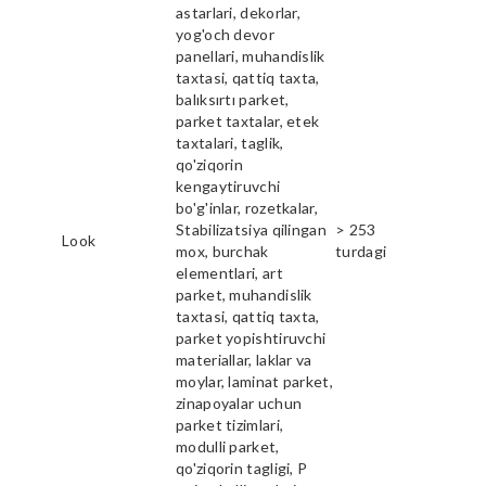
astarlari, dekorlar,
yog'och devor
panellari, muhandislik
taxtasi, qattiq taxta,
balıksırtı parket,
parket taxtalar, etek
taxtalari, taglik,
qo'ziqorin
kengaytiruvchi
bo'g'inlar, rozetkalar,
Stabilizatsiya qilingan
> 253
Look
mox, burchak
turdagi
elementlari, art
parket, muhandislik
taxtasi, qattiq taxta,
parket yopishtiruvchi
materiallar, laklar va
moylar, laminat parket,
zinapoyalar uchun
parket tizimlari,
modulli parket,
qo'ziqorin tagligi, P