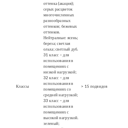
оттенка (акация);
серых расцветок
многочисленных
разнообразных
оттенков; бежевых
оттенков.
Нейтралные: ясень;
береза; светлая
ольха; светлый дуб.
31 класс – для
использования в
помещениях с
низкой нагрузкой;
32 класс – для
использования в
Классы
> 15 подвидов
помещениях со
средней нагрузкой;
33 класс – для
использования в
помещениях с
высокой нагрузкой.
зеленый;