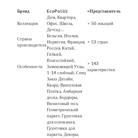
Бренд
EcoPol.Uz
=Представитель
Дом, Квартира,
Коллекция
Офис, Школа,
> 50 локаций
Детсад ...
Бельгия, Италия,
Страны
Норвегия, Франция,
> 53 стран
производителя
Россия, Китай,
Гибкий,
Влагостойкий,
> 143
Особенности
Замешяющий Углы,
характеристик
1-14 слойный, Спец
Заказ Дизайн,
Кварц-Виниловая
Плитка, Амбарная
доска, Бордюры,
Виниловый пол,
Геометрический
паркет, Грунтовки
для основания,
Грунтовки для
паркета, Декоры,