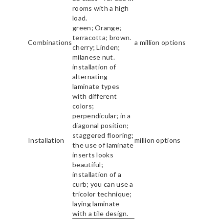
rooms with a high
load.
green; Orange;
terracotta; brown.
Combinations
a million options
cherry; Linden;
milanese nut.
installation of
alternating
laminate types
with different
colors;
perpendicular; in a
diagonal position;
staggered flooring;
Installation
million options
the use of laminate
inserts looks
beautiful;
installation of a
curb; you can use a
tricolor technique;
laying laminate
with a tile design.