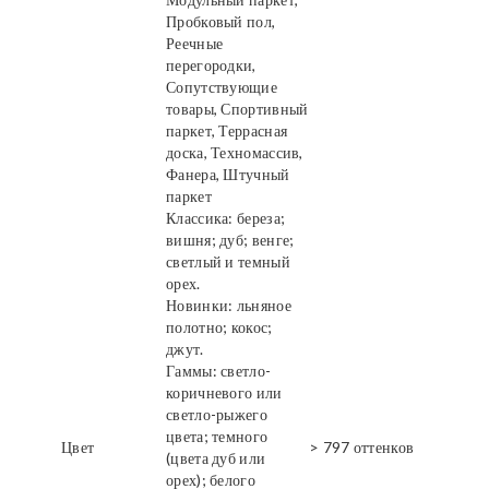
Пробковый пол,
Реечные
перегородки,
Сопутствующие
товары, Спортивный
паркет, Террасная
доска, Техномассив,
Фанера, Штучный
паркет
Классика: береза;
вишня; дуб; венге;
светлый и темный
орех.
Новинки: льняное
полотно; кокос;
джут.
Гаммы: светло-
коричневого или
светло-рыжего
цвета; темного
Цвет
> 797 оттенков
(цвета дуб или
орех); белого