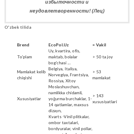
избыточности и
неудовлетворенности! (Лец)
O'zbek tilida
Brend
EcoPol.Uz
= Vakil
Uy, kvartira, ofis,
To'plam
maktab, bolalar
> 50 ta joy
bog'chasi ...
Belgiya, Italiya,
Mamlakat kelib
> 53
Norvegiya, Frantsiya,
chiqishi
mamlakat
Rossiya, Xitoy
Moslashuvchan,
namlikka chidamli,
> 143
Xususiyatlar
yoğurma burchaklar, 1-
xususiyatlari
14 qatlamlar, maxsus
dizayn,
Kvarts -Vinil plitkalar,
ombor taxtalari,
bordyuralar, vinil pollar,