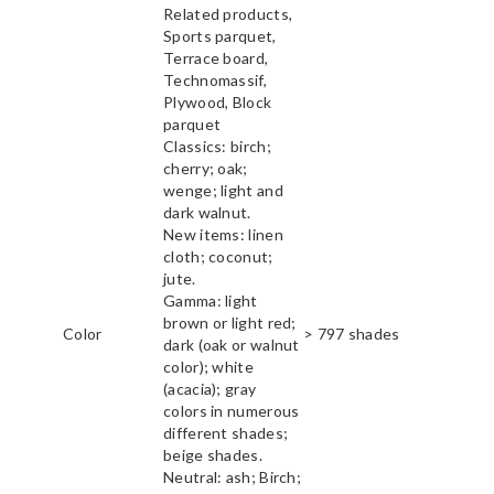
Related products,
Sports parquet,
Terrace board,
Technomassif,
Plywood, Block
parquet
Classics: birch;
cherry; oak;
wenge; light and
dark walnut.
New items: linen
cloth; coconut;
jute.
Gamma: light
brown or light red;
Color
> 797 shades
dark (oak or walnut
color); white
(acacia); gray
colors in numerous
different shades;
beige shades.
Neutral: ash; Birch;