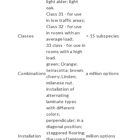
light alder; light
oak.
Class 31 - for use
in low traffic areas;
Class 32 - for use
in rooms with an
Classes
> 15 subspecies
average load;
33 class - for use in
rooms with a high
load.
green; Orange;
terracotta; brown.
Combinations
a million options
cherry; Linden;
milanese nut.
installation of
alternating
laminate types
with different
colors;
perpendicular; in a
diagonal position;
staggered flooring;
Installation
million options
the use of laminate