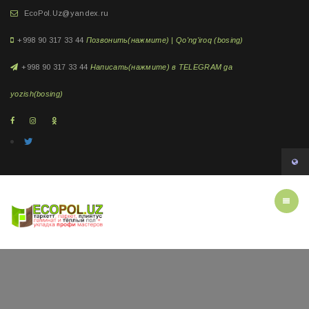
EcoPol.Uz@yandex.ru
+998 90 317 33 44
Позвонить(нажмите) | Qo'ng'iroq (bosing)
+998 90 317 33 44
Написать(нажмите) в TELEGRAM ga
yozish(bosing)