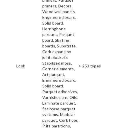
primers, Parquet
primers, Decors,
Wood wall panels,
Engineered board,
Solid board,
Herringbone
parquet, Parquet
board, Skirting
boards, Substrate,
Cork expansion
joint, Sockets,
Stabilized moss,
Look
> 253 types
Corner elements,
Art parquet,
Engineered board,
Solid board,
Parquet adhesives,
Varnishes and Oils,
Laminate parquet,
Staircase parquet
systems, Modular
parquet, Cork floor,
P its partitions,