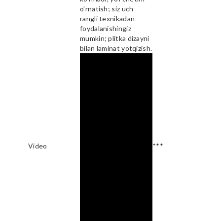
o'rnatish; siz uch
rangli texnikadan
foydalanishingiz
mumkin; plitka dizayni
bilan laminat yotqizish.
Video
***