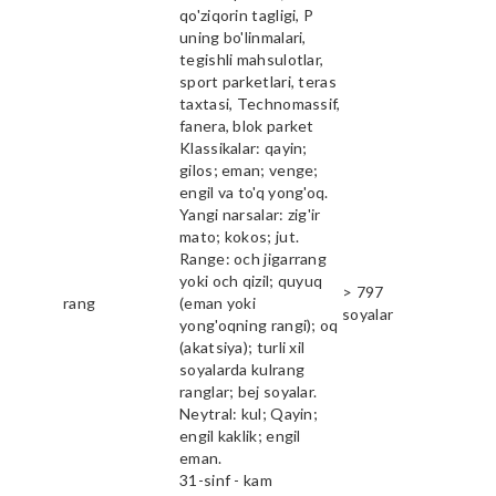
qo'ziqorin tagligi, P
uning bo'linmalari,
tegishli mahsulotlar,
sport parketlari, teras
taxtasi, Technomassif,
fanera, blok parket
Klassikalar: qayin;
gilos; eman; venge;
engil va to'q yong'oq.
Yangi narsalar: zig'ir
mato; kokos; jut.
Range: och jigarrang
yoki och qizil; quyuq
> 797
rang
(eman yoki
soyalar
yong'oqning rangi); oq
(akatsiya); turli xil
soyalarda kulrang
ranglar; bej soyalar.
Neytral: kul; Qayin;
engil kaklik; engil
eman.
31-sinf - kam