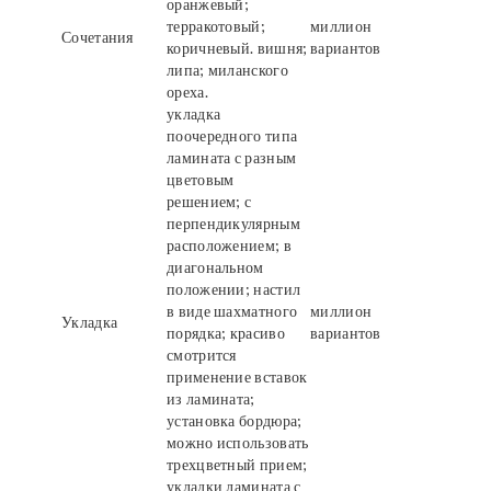
оранжевый;
терракотовый;
миллион
Сочетания
коричневый. вишня;
вариантов
липа; миланского
ореха.
укладка
поочередного типа
ламината с разным
цветовым
решением; с
перпендикулярным
расположением; в
диагональном
положении; настил
в виде шахматного
миллион
Укладка
порядка; красиво
вариантов
смотрится
применение вставок
из ламината;
установка бордюра;
можно использовать
трехцветный прием;
укладки ламината с