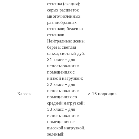
оттенка (акация);
серых расцветок
многочисленных
разнообразных
оттенков; бежевых
оттенков.
Нейтралные: ясень;
береза; светлая
ольха; светлый дуб.
31 класс – для
использования в
помещениях с
низкой нагрузкой;
32 класс – для
использования в
Классы
> 15 подвидов
помещениях со
средней нагрузкой;
33 класс – для
использования в
помещениях с
высокой нагрузкой.
зеленый;