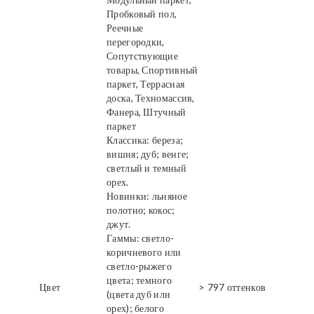
Пробковый пол,
Реечные
перегородки,
Сопутствующие
товары, Спортивный
паркет, Террасная
доска, Техномассив,
Фанера, Штучный
паркет
Классика: береза;
вишня; дуб; венге;
светлый и темный
орех.
Новинки: льняное
полотно; кокос;
джут.
Гаммы: светло-
коричневого или
светло-рыжего
цвета; темного
Цвет
> 797 оттенков
(цвета дуб или
орех); белого