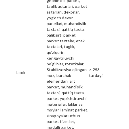
geometrik parket,
taglik astarlari, parket
astarlari, dekorlar,
yog'och devor
panellari, muhandislik
taxtasi, qattiq taxta,
balıksırtı parket,
parket taxtalar, etek
taxtalari, taglik,
qo'ziqorin
kengaytiruvchi
bo'g'inlar, rozetkalar,
Stabilizatsiya qilingan
> 253
Look
mox, burchak
turdagi
elementlari, art
parket, muhandislik
taxtasi, qattiq taxta,
parket yopishtiruvchi
materiallar, laklar va
moylar, laminat parket,
zinapoyalar uchun
parket tizimlari,
modulli parket,