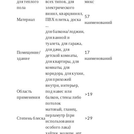
для теплого
всех типов, для
микс
пола
электрического
винил, кварцвинил,
57
Материал
ПВХ плитка, доска
наименований
...
для балкона/лоджии,
для ванной и
туалета, для гаража,
для дачи, для
Помещение/
17
детской комнаты,
здание
наименований
для квартиры, для
комнаты, для
коридора, для кухни,
для прихожей
внутри, интерьер,
Область
под навес или
>19
применения
балкон, стены либо
потолок
матовый, гланец,
перламутр (при
Степень блеска
>29
использовании
особого лака)
хайтек, модерн, арт,