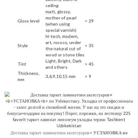
ceiling
matt, glossy,
mother of pearl
Gloss level
> 29
(when using
special varnish)
hi-tech, modern,
art, rococo, under
Style
> 35
the natural cut of
wood or stone tiles
Light, Bright, Dark
Tint
> 45
and others
Thickness,
3,6,9,10,15 mm
> 9
mm
Доставка таркет ламинатови аксессуаров+
УСТАНОВКА
по