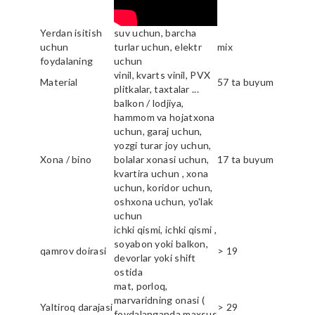
Yerdan isitish
suv uchun, barcha
uchun
turlar uchun, elektr
mix
foydalaning
uchun
vinil, kvarts vinil, PVX
Material
57 ta buyum
plitkalar, taxtalar ...
balkon / lodjiya,
hammom va hojatxona
uchun, garaj uchun,
yozgi turar joy uchun,
Xona / bino
bolalar xonasi uchun,
17 ta buyum
kvartira uchun , xona
uchun, koridor uchun,
oshxona uchun, yo'lak
uchun
ichki qismi, ichki qismi ,
soyabon yoki balkon,
qamrov doirasi
> 19
devorlar yoki shift
ostida
mat, porloq,
marvaridning onasi (
Yaltiroq darajasi
> 29
foydalanganda maxsus