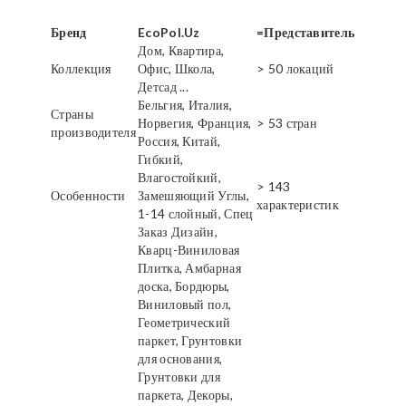
Бренд
EcoPol.Uz
=Представитель
Дом, Квартира,
Коллекция
Офис, Школа,
> 50 локаций
Детсад ...
Бельгия, Италия,
Страны
Норвегия, Франция,
> 53 стран
производителя
Россия, Китай,
Гибкий,
Влагостойкий,
> 143
Особенности
Замешяющий Углы,
характеристик
1-14 слойный, Спец
Заказ Дизайн,
Кварц-Виниловая
Плитка, Амбарная
доска, Бордюры,
Виниловый пол,
Геометрический
паркет, Грунтовки
для основания,
Грунтовки для
паркета, Декоры,