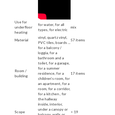
Use for
for water, for all
underfloor
mix
types, for electric
heating
vinyl, quartz vinyl,
Material
57 items
PVC tiles, boards ...
for a balcony /
loggia, for a
bathroom and a
toilet, for a garage,
for a summer
Room /
residence, for a
17 items
building
children's room, for
an apartment, for a
room, for a corridor,
for a kitchen , for
the hallway
inside, interior,
under a canopy or
Scope
> 19
balcony, walls or