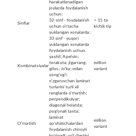
harakatlanadigan
joylarda foydalanish
uchun;
32-sinf - foydalanish
> 15 ta
Sinflar
uchun o'rtacha
kichik tip
yuklangan xonalarda;
33 sinf - yuqori
yuklangan xonalarda
foydalanish uchun.
yashil; Apelsin;
terakota; jigarrang.
million
Kombinatsiyalar
gilos; Jo'ka; milan
variant
yong'og'i.
o'zgaruvchan laminat
turlarini turli xil
ranglarda o'rnatish;
perpendikulyar;
diagonal holatda;
pog'onali taxta;
laminat
million
O'rnatish
qo'shimchalardan
variant
foydalanish chiroyli
ko'rinadi; yo'l chetini