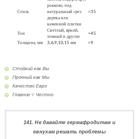
роккоко, под
Стиль
натуральный срез
>35
дерева или
каменной плитки
Светлый, яркий,
Тон
>45
темный и другие
Толщина, мм
3,6,9,10,15 мм
>9
Стойкий как Вы
Прочный как Мы
Качество Евро
Главное = Честно
141. Не давайте гермафродитам и
евнухам решать проблемы