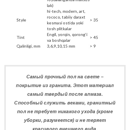
lak)
hi-tech, modern, art,
rococo, tabiiy daraxt
Style
> 35
kesmasi ostida yoki
tosh plitkalar
Engil, yorqin, qorong'i
Tint
> 45
va boshqalar
Qalinligi, mm
3,6,9,10,15 mm
> 9
Самый прочный пол на свете –
покрытие из гранита. Этот материал
самый твердый после алмаза.
Способный служить веками, гранитный
пол не требует никакого ухода (кроме
уборки, разумеется) и не теряет
красивого внешнего вида.