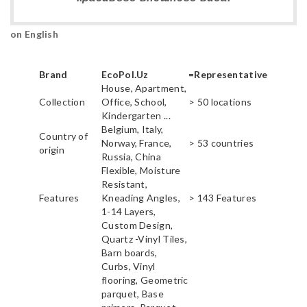
on English
Brand
EcoPol.Uz
=Representative
House, Apartment,
Collection
Office, School,
> 50 locations
Kindergarten ...
Belgium, Italy,
Country of
Norway, France,
> 53 countries
origin
Russia, China
Flexible, Moisture
Resistant,
Features
Kneading Angles,
> 143 Features
1-14 Layers,
Custom Design,
Quartz -Vinyl Tiles,
Barn boards,
Curbs, Vinyl
flooring, Geometric
parquet, Base