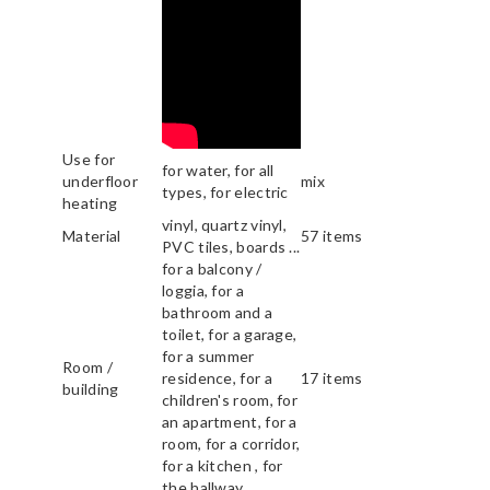
Use for
for water, for all
underfloor
mix
types, for electric
heating
vinyl, quartz vinyl,
Material
57 items
PVC tiles, boards ...
for a balcony /
loggia, for a
bathroom and a
toilet, for a garage,
for a summer
Room /
residence, for a
17 items
building
children's room, for
an apartment, for a
room, for a corridor,
for a kitchen , for
the hallway