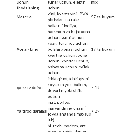
uchun
turlar uchun, elektr
mix
foydalaning
uchun
vinil, kvarts vinil, PVX
Material
57 ta buyum
plitkalar, taxtalar ...
balkon / lodjiya,
hammom va hojatxona
uchun, garaj uchun,
yozgi turar joy uchun,
Xona / bino
bolalar xonasi uchun,
17 ta buyum
kvartira uchun , xona
uchun, koridor uchun,
oshxona uchun, yo'lak
uchun
ichki qismi, ichki qismi ,
soyabon yoki balkon,
qamrov doirasi
> 19
devorlar yoki shift
ostida
mat, porloq,
marvaridning onasi (
Yaltiroq darajasi
> 29
foydalanganda maxsus
lak)
hi-tech, modern, art,
rococo, tabiiy daraxt