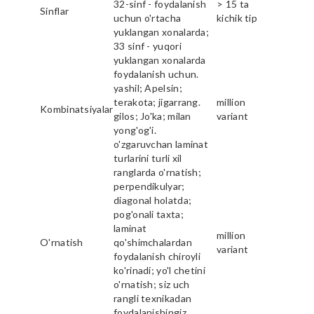
32-sinf - foydalanish
> 15 ta
Sinflar
uchun o'rtacha
kichik tip
yuklangan xonalarda;
33 sinf - yuqori
yuklangan xonalarda
foydalanish uchun.
yashil; Apelsin;
terakota; jigarrang.
million
Kombinatsiyalar
gilos; Jo'ka; milan
variant
yong'og'i.
o'zgaruvchan laminat
turlarini turli xil
ranglarda o'rnatish;
perpendikulyar;
diagonal holatda;
pog'onali taxta;
laminat
million
O'rnatish
qo'shimchalardan
variant
foydalanish chiroyli
ko'rinadi; yo'l chetini
o'rnatish; siz uch
rangli texnikadan
foydalanishingiz