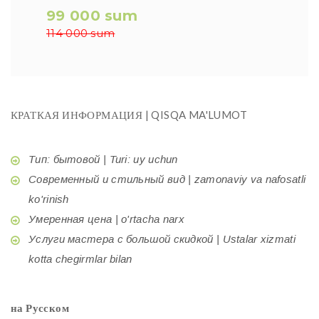
99 000 sum
114 000 sum
КРАТКАЯ ИНФОРМАЦИЯ | QISQA MA'LUMOT
Тип: бытовой | Turi: uy uchun
Современный и стильный вид | zamonaviy va nafosatli
ko'rinish
Умеренная цена | o'rtacha narx
Услуги мастера с большой скидкой | Ustalar xizmati
kotta chegirmlar bilan
на Русском