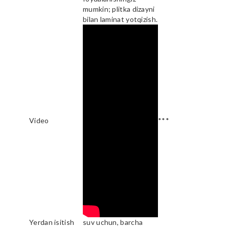
mumkin; plitka dizayni
bilan laminat yotqizish.
Video
***
Yerdan isitish
suv uchun, barcha