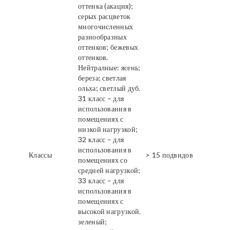
оттенка (акация);
серых расцветок
многочисленных
разнообразных
оттенков; бежевых
оттенков.
Нейтралные: ясень;
береза; светлая
ольха; светлый дуб.
31 класс – для
использования в
помещениях с
низкой нагрузкой;
32 класс – для
использования в
Классы
> 15 подвидов
помещениях со
средней нагрузкой;
33 класс – для
использования в
помещениях с
высокой нагрузкой.
зеленый;