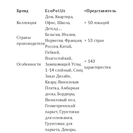
Бренд
EcoPol.Uz
=Представитель
Дом, Квартира,
Коллекция
Офис, Школа,
> 50 локаций
Детсад ...
Бельгия, Италия,
Страны
Норвегия, Франция,
> 53 стран
производителя
Россия, Китай,
Гибкий,
Влагостойкий,
> 143
Особенности
Замешяющий Углы,
характеристик
1-14 слойный, Спец
Заказ Дизайн,
Кварц-Виниловая
Плитка, Амбарная
доска, Бордюры,
Виниловый пол,
Геометрический
паркет, Грунтовки
для основания,
Грунтовки для
паркета, Декоры,