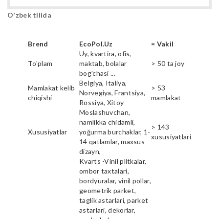
O'zbek tilida
Brend
EcoPol.Uz
= Vakil
Uy, kvartira, ofis,
To'plam
maktab, bolalar
> 50 ta joy
bog'chasi ...
Belgiya, Italiya,
Mamlakat kelib
> 53
Norvegiya, Frantsiya,
chiqishi
mamlakat
Rossiya, Xitoy
Moslashuvchan,
namlikka chidamli,
> 143
Xususiyatlar
yoğurma burchaklar, 1-
xususiyatlari
14 qatlamlar, maxsus
dizayn,
Kvarts -Vinil plitkalar,
ombor taxtalari,
bordyuralar, vinil pollar,
geometrik parket,
taglik astarlari, parket
astarlari, dekorlar,