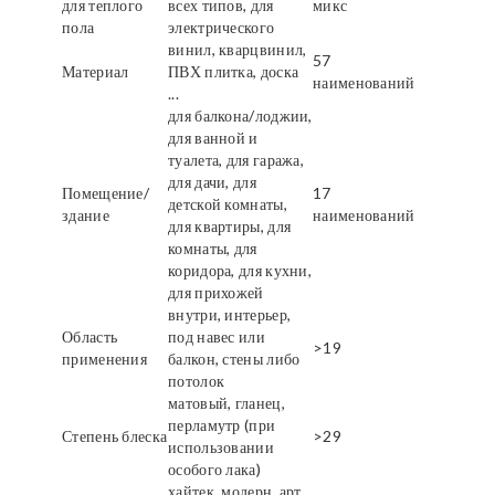
для теплого
всех типов, для
микс
пола
электрического
винил, кварцвинил,
57
Материал
ПВХ плитка, доска
наименований
...
для балкона/лоджии,
для ванной и
туалета, для гаража,
для дачи, для
Помещение/
17
детской комнаты,
здание
наименований
для квартиры, для
комнаты, для
коридора, для кухни,
для прихожей
внутри, интерьер,
Область
под навес или
>19
применения
балкон, стены либо
потолок
матовый, гланец,
перламутр (при
Степень блеска
>29
использовании
особого лака)
хайтек, модерн, арт,