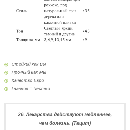
роккоко, под
Стиль
натуральный срез
>35
дерева или
каменной плитки
Светлый, яркий,
Тон
>45
темный и другие
Толщина, мм
3,6,9,10,15 мм
>9
Стойкий как Вы
Прочный как Мы
Качество Евро
Главное = Честно
26. Лекарства действуют медленнее,
чем болезнь. (Тацит)