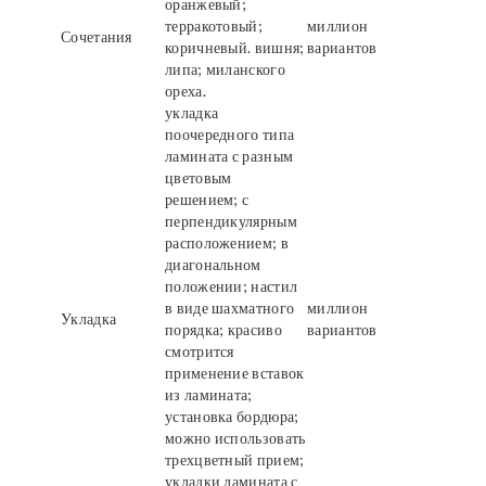
оранжевый;
терракотовый;
миллион
Сочетания
коричневый. вишня;
вариантов
липа; миланского
ореха.
укладка
поочередного типа
ламината с разным
цветовым
решением; с
перпендикулярным
расположением; в
диагональном
положении; настил
в виде шахматного
миллион
Укладка
порядка; красиво
вариантов
смотрится
применение вставок
из ламината;
установка бордюра;
можно использовать
трехцветный прием;
укладки ламината с