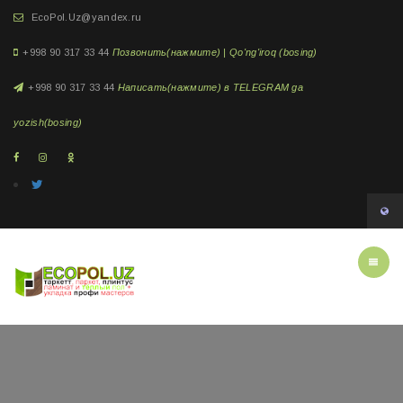
EcoPol.Uz@yandex.ru
+998 90 317 33 44
Позвонить(нажмите) | Qo'ng'iroq (bosing)
+998 90 317 33 44
Написать(нажмите) в TELEGRAM ga
yozish(bosing)