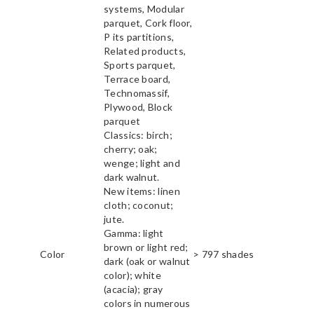
systems, Modular
parquet, Cork floor,
P its partitions,
Related products,
Sports parquet,
Terrace board,
Technomassif,
Plywood, Block
parquet
Classics: birch;
cherry; oak;
wenge; light and
dark walnut.
New items: linen
cloth; coconut;
jute.
Gamma: light
brown or light red;
Color
> 797 shades
dark (oak or walnut
color); white
(acacia); gray
colors in numerous