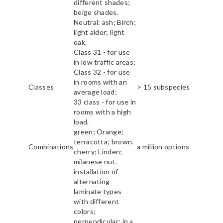
different shades;
beige shades.
Neutral: ash; Birch;
light alder; light
oak.
Class 31 - for use
in low traffic areas;
Class 32 - for use
in rooms with an
Classes
> 15 subspecies
average load;
33 class - for use in
rooms with a high
load.
green; Orange;
terracotta; brown.
Combinations
a million options
cherry; Linden;
milanese nut.
installation of
alternating
laminate types
with different
colors;
perpendicular; in a