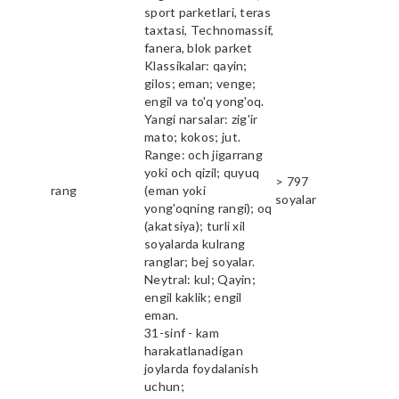
sport parketlari, teras
taxtasi, Technomassif,
fanera, blok parket
Klassikalar: qayin;
gilos; eman; venge;
engil va to'q yong'oq.
Yangi narsalar: zig'ir
mato; kokos; jut.
Range: och jigarrang
yoki och qizil; quyuq
> 797
rang
(eman yoki
soyalar
yong'oqning rangi); oq
(akatsiya); turli xil
soyalarda kulrang
ranglar; bej soyalar.
Neytral: kul; Qayin;
engil kaklik; engil
eman.
31-sinf - kam
harakatlanadigan
joylarda foydalanish
uchun;