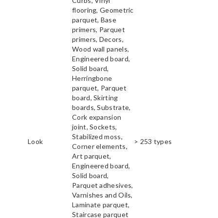
Curbs, Vinyl
flooring, Geometric
parquet, Base
primers, Parquet
primers, Decors,
Wood wall panels,
Engineered board,
Solid board,
Herringbone
parquet, Parquet
board, Skirting
boards, Substrate,
Cork expansion
joint, Sockets,
Stabilized moss,
Look
> 253 types
Corner elements,
Art parquet,
Engineered board,
Solid board,
Parquet adhesives,
Varnishes and Oils,
Laminate parquet,
Staircase parquet