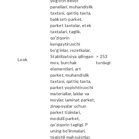
yog'och devor
panellari, muhandislik
taxtasi, qattiq taxta,
balıksırtı parket,
parket taxtalar, etek
taxtalari, taglik,
qo'ziqorin
kengaytiruvchi
bo'g'inlar, rozetkalar,
Stabilizatsiya qilingan
> 253
Look
mox, burchak
turdagi
elementlari, art
parket, muhandislik
taxtasi, qattiq taxta,
parket yopishtiruvchi
materiallar, laklar va
moylar, laminat parket,
zinapoyalar uchun
parket tizimlari,
modulli parket,
qo'ziqorin tagligi, P
uning bo'linmalari,
tegishli mahsulotlar,