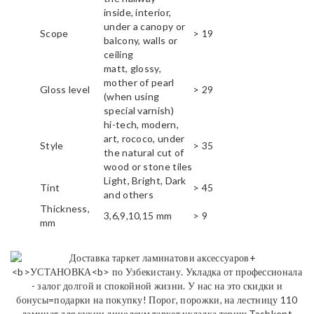
inside, interior,
under a canopy or
Scope
> 19
balcony, walls or
ceiling
matt, glossy,
mother of pearl
Gloss level
> 29
(when using
special varnish)
hi-tech, modern,
art, rococo, under
Style
> 35
the natural cut of
wood or stone tiles
Light, Bright, Dark
Tint
> 45
and others
Thickness,
3,6,9,10,15 mm
> 9
mm