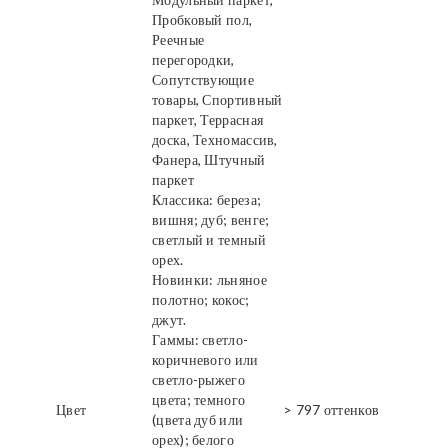
Пробковый пол,
Реечные
перегородки,
Сопутствующие
товары, Спортивный
паркет, Террасная
доска, Техномассив,
Фанера, Штучный
паркет
Классика: береза;
вишня; дуб; венге;
светлый и темный
орех.
Новинки: льняное
полотно; кокос;
джут.
Гаммы: светло-
коричневого или
светло-рыжего
цвета; темного
Цвет
> 797 оттенков
(цвета дуб или
орех); белого